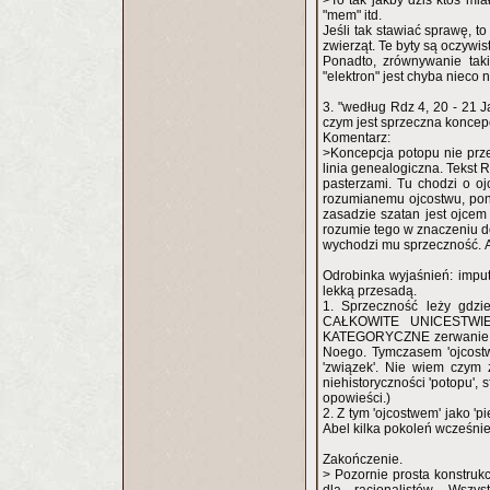
>To tak jakby dziś ktoś mia
"mem" itd.
Jeśli tak stawiać sprawę, to
zwierząt. Te byty są oczywis
Ponadto, zrównywanie takie
"elektron" jest chyba nieco 
3. "według Rdz 4, 20 - 21 J
czym jest sprzeczna koncepc
Komentarz:
>Koncepcja potopu nie prz
linia genealogiczna. Tekst 
pasterzami. Tu chodzi o o
rozumianemu ojcostwu, poni
zasadzie szatan jest ojcem 
rozumie tego w znaczeniu d
wychodzi mu sprzeczność. A
Odrobinka wyjaśnień: imputo
lekką przesadą.
1. Sprzeczność leży gdzi
CAŁKOWITE UNICESTWIENI
KATEGORYCZNE zerwanie z n
Noego. Tymczasem 'ojcostwo
'związek'. Nie wiem czym 
niehistoryczności 'potopu',
opowieści.)
2. Z tym 'ojcostwem' jako 'p
Abel kilka pokoleń wcześnie
Zakończenie.
> Pozornie prosta konstrukc