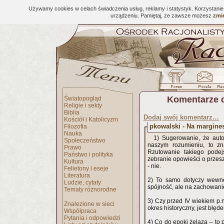
Używamy cookies w celach świadczenia usług, reklamy i statystyk. Korzystani
urządzeniu. Pamiętaj, że zawsze możesz
zmie
Komentarze 
Światopogląd
Religie i sekty
Biblia
Dodaj swój komentarz…
Kościół i Katolicyzm
pkowalski - Na margine
Filozofia
Nauka
1) Sugerowanie, że autor
Społeczeństwo
naszym rozumieniu, to zna
Prawo
Rzutowanie takiego podej
Państwo i polityka
zebranie opowieści o przesz
Kultura
- nie.
Felietony i eseje
Literatura
2) To samo dotyczy wewnętr
Ludzie, cytaty
spójność, ale na zachowanie
Tematy różnorodne
3) Czy przed IV wiekiem p.n
Znalezione w sieci
okres historyczny, jest błęd
Współpraca
Pytania i odpowiedzi
4) Co do epoki żelaza -- to