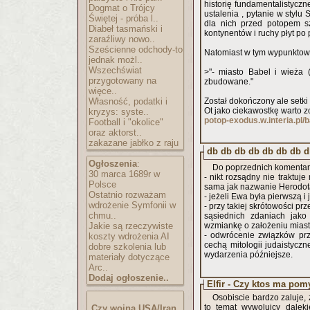
historię fundamentalistyczn
Dogmat o Trójcy
ustalenia , pytanie w stylu
Świętej - próba l..
dla nich przed potopem sz
Diabeł tasmański i
kontynentów i ruchy płyt po 
zaraźliwy nowo..
Sześcienne odchody-to
Natomiast w tym wypunktow
jednak możl..
Wszechświat
>"- miasto Babel i wieża 
przygotowany na
zbudowane."
więce..
Własność, podatki i
Został dokończony ale setki
Ot jako ciekawostkę warto 
kryzys: syste..
potop-exodus.w.interia.pl/
Football i "okolice"
oraz aktorst..
zakazane jabłko z raju
db db db db db db db d
Ogłoszenia
:
Do poprzednich komentar
30 marca 1689r w
- nikt rozsądny nie traktuj
Polsce
sama jak nazwanie Herodota
Ostatnio rozważam
- jeżeli Ewa była pierwszą i
wdrożenie Symfonii w
- przy takiej skrótowości p
chmu..
sąsiednich zdaniach jako
Jakie są rzeczywiste
wzmiankę o założeniu miast
- odwrócenie związków pr
koszty wdrożenia AI
cechą mitologii judaistycz
dobre szkolenia lub
wydarzenia późniejsze.
materiały dotyczące
Arc..
Dodaj ogłoszenie..
Elfir - Czy ktos ma pom
Osobiscie bardzo zaluje, 
to temat wywolujcy dalek
Czy wojna USA/Iran