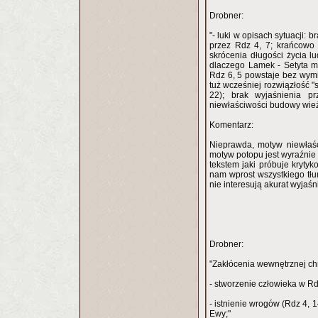
Drobner:
"- luki w opisach sytuacji
przez Rdz 4, 7; krańcowo 
skrócenia długości życia l
dlaczego Lamek - Setyta m
Rdz 6, 5 powstaje bez wymie
tuż wcześniej rozwiązłość 
22); brak wyjaśnienia p
niewłaściwości budowy wież
Komentarz:
Nieprawda, motyw niewłaś
motyw potopu jest wyraźnie 
tekstem jaki próbuje krytyk
nam wprost wszystkiego tłu
nie interesują akurat wyjaśn
Drobner:
"Zakłócenia wewnętrznej chr
- stworzenie człowieka w Rd
- istnienie wrogów (Rdz 4, 
Ewy;"