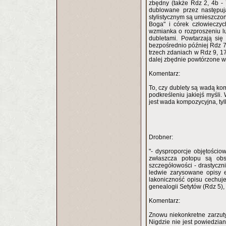
zbędny (także Rdz 2, 4b -
dublowane przez następuj
stylistycznym są umieszczon
Boga" i córek człowieczy
wzmianka o rozproszeniu l
dubletami. Powtarzają si
bezpośrednio później Rdz 7
trzech zdaniach w Rdz 9, 1
dalej zbędnie powtórzone w 
Komentarz:
To, czy dublety są wadą kom
podkreśleniu jakiejś myśli.
jest wada kompozycyjna, tyl
Drobner:
"- dysproporcje objętościo
zwłaszcza potopu są obs
szczegółowości - drastyczni
ledwie zarysowane opisy 
lakoniczność opisu cechuj
genealogii Setytów (Rdz 5)
Komentarz:
Znowu niekonkretne zarzuty
Nigdzie nie jest powiedzia