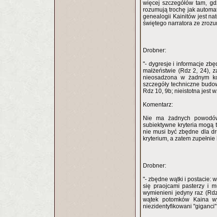
więcej szczegółów tam, gdz
rozumują trochę jak automat
genealogii Kainitów jest n
świętego narratora ze zrozu
Drobner:
"- dygresje i informacje zb
małżeństwie (Rdz 2, 24), 
nieosadzona w żadnym ko
szczegóły techniczne budow
Rdz 10, 9b; nieistotna jest
Komentarz:
Nie ma żadnych powodów, 
subiektywne kryteria mogą 
nie musi być zbędne dla d
kryterium, a zatem zupełnie
Drobner:
"- zbędne wątki i postacie: 
się praojcami pasterzy i 
wymienieni jedyny raz (Rdz 4
wątek potomków Kaina wyd
niezidentyfikowani "giganci"