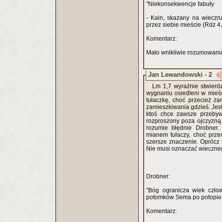
"Niekonsekwencje fabuły
- Kain, skazany na wieczn
przez siebie mieście (Rdz 4,
Komentarz:
Mało wnikliwie rozumowanie.
Jan Lewandowski - 2
Lm 1,7 wyraźnie stwierdz
wygnaniu osiedleni w mieśc
tułaczkę, choć przecież za
zamieszkiwania gdzieś. Jest
ktoś chce zawsze przebyw
rozproszony poza ojczyzną.
rozumie błędnie Drobner.
mianem tułaczy, choć przec
szersze znaczenie. Oprócz 
Nie musi oznaczać wieczne
Drobner:
"Bóg ogranicza wiek czło
potomków Sema po potopie ży
Komentarz: