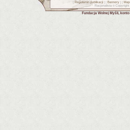
Regulamin publikacji
Bannery
Mapa
[
] [
] [
Racjonalista
Copyright
©
Fundacja Wolnej Myśli, kont