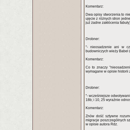
Komentarz:
Dwa opisy stworzenia to nie
ujęcie z różnych stron jedne
już żadne zakłócenia fabuły
Drobner:
"- nieosadzenie ani w cz
budowniczych wieży Babel (
Komentarz:
Co to znaczy "nieosadzen
wymagane w opisie historii z
Drobner:
"- wcześniejsze odwoływanie
18b; i 10, 25 wyraźnie odno
Komentarz:
Znów dość sztywne rozumo
migracje poszczególnych sz
w opisie autora Rdz.