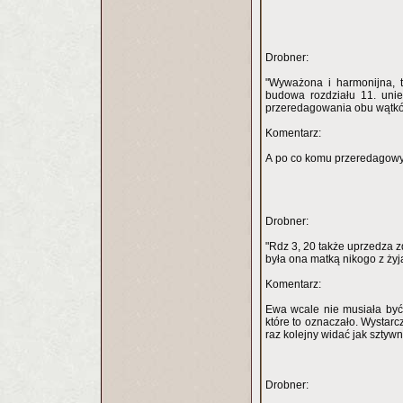
Drobner:
"Wyważona i harmonijna, t
budowa rozdziału 11. unie
przeredagowania obu wątkó
Komentarz:
A po co komu przeredagowy
Drobner:
"Rdz 3, 20 także uprzedza zd
była ona matką nikogo z żyj
Komentarz:
Ewa wcale nie musiała być
które to oznaczało. Wystarcz
raz kolejny widać jak sztyw
Drobner: