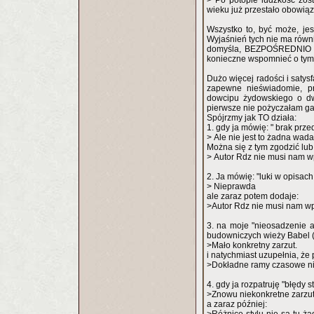
> Po potopie ludzkość zos
wieku już przestało obowią
Wszystko to, być może, jest
Wyjaśnień tych nie ma równi
domyśla, BEZPOŚREDNIO ws
konieczne wspomnieć o tym 
Dużo więcej radości i saty
zapewne nieświadomie, p
dowcipu żydowskiego o dw
pierwsze nie pożyczałam 
Spójrzmy jak TO działa:
1. gdy ja mówię: " brak prz
> Ale nie jest to żadna wad
Można się z tym zgodzić lub
> Autor Rdz nie musi nam wp
2. Ja mówię: "luki w opisach
> Nieprawda
ale zaraz potem dodaje:
>Autor Rdz nie musi nam wpr
3. na moje "nieosadzenie a
budowniczych wieży Babel (
>Mało konkretny zarzut.
i natychmiast uzupełnia, że 
>Dokładne ramy czasowe nie
4. gdy ja rozpatruję "błędy st
>Znowu niekonkretne zarzu
a zaraz później: