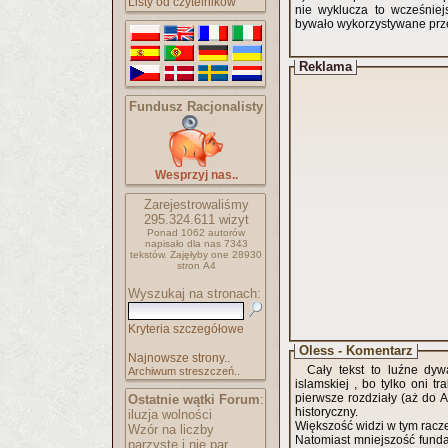
Listy od czytelników
nie wyklucza to wcześniej
bywało wykorzystywane prze
Reklama
Fundusz Racjonalisty
Wesprzyj nas..
Zarejestrowaliśmy
295.324.611
wizyt
Ponad 1062 autorów
napisało
dla nas 7343
tekstów.
Zajęłyby one 28930
stron A4
Wyszukaj na stronach:
Kryteria szczegółowe
Oless - Komentarz
Najnowsze strony..
Cały tekst to luźne dyw
Archiwum streszczeń..
islamskiej , bo tylko oni 
pierwsze rozdziały (aż do A
Ostatnie wątki Forum
:
historyczny.
iluzja wolności
Większość widzi w tym racze
Wzór na liczby
Natomiast mniejszość fundamentalistów 
parzyste i nie par..