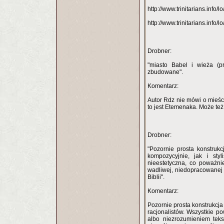
http://www.trinitarians.info
http://www.trinitarians.info
Drobner:
"miasto Babel i wieża (p
zbudowane".
Komentarz:
Autor Rdz nie mówi o mieści
to jest Etemenaka. Może też
Drobner:
"Pozornie prosta konstrukc
kompozycyjnie, jak i styl
nieestetyczna, co poważni
wadliwej, niedopracowanej
Biblii".
Komentarz:
Pozornie prosta konstrukcja 
racjonalistów. Wszystkie p
albo niezrozumieniem teks