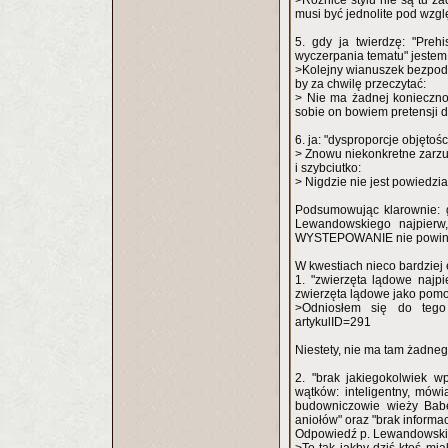
>Różnice stylu nie są tu ż
musi być jednolite pod wzgl
5. gdy ja twierdzę: "Preh
wyczerpania tematu" jestem 
>Kolejny wianuszek bezpods
by za chwilę przeczytać:
> Nie ma żadnej koniecznoś
sobie on bowiem pretensji 
6. ja: "dysproporcje objęto
> Znowu niekonkretne zarzu
i szybciutko:
> Nigdzie nie jest powiedz
Podsumowując klarownie: g
Lewandowskiego najpierw
WYSTEPOWANIE nie powinno 
W kwestiach nieco bardziej
1. "zwierzęta lądowe najp
zwierzęta lądowe jako pomoc
>Odniosłem się do tego z
artykulID=291
Niestety, nie ma tam żadneg
2. "brak jakiegokolwiek w
wątków: inteligentny, mów
budowniczowie wieży Babel
aniołów" oraz "brak informac
Odpowiedź p. Lewandowski