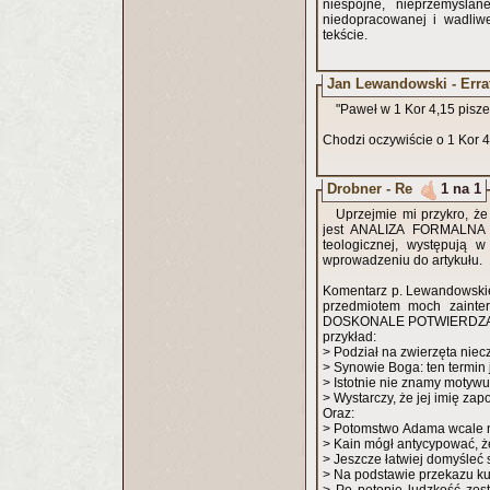
niespójne, nieprzemyślan
niedopracowanej i wadliw
tekście.
Jan Lewandowski - Erra
"Paweł w 1 Kor 4,15 pisze, 
Chodzi oczywiście o 1 Kor 4
Drobner - Re
1 na 1
Uprzejmie mi przykro, że
jest ANALIZA FORMALNA teks
teologicznej, występują 
wprowadzeniu do artykułu.
Komentarz p. Lewandowskieg
przedmiotem moch zainter
DOSKONALE POTWIERDZA wię
przykład:
> Podział na zwierzęta niecz
> Synowie Boga: ten termin j
> Istotnie nie znamy motyw
> Wystarczy, że jej imię zap
Oraz:
> Potomstwo Adama wcale ni
> Kain mógł antycypować, że
> Jeszcze łatwiej domyśleć 
> Na podstawie przekazu kul