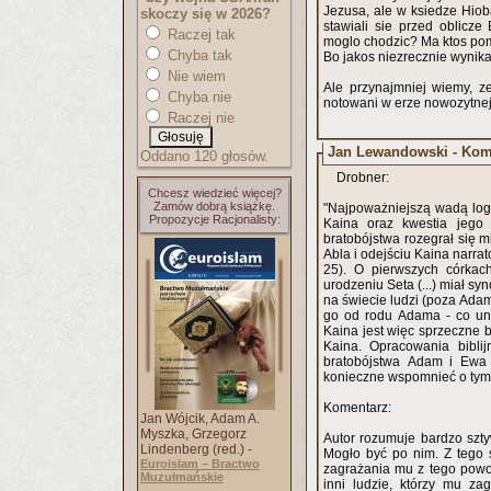
Jezusa, ale w ksiedze Hio
skoczy się w 2026?
stawiali sie przed oblicz
Raczej tak
moglo chodzic? Ma ktos pom
Chyba tak
Bo jakos niezrecznie wynika,
Nie wiem
Ale przynajmniej wiemy, z
Chyba nie
notowani w erze nowozytnej
Raczej nie
Jan Lewandowski - Kom
Oddano 120 głosów.
Drobner:
Chcesz wiedzieć więcej?
Zamów dobrą książkę.
"Najpoważniejszą wadą log
Propozycje Racjonalisty:
Kaina oraz kwestia jego 
bratobójstwa rozegrał się 
Abla i odejściu Kaina narra
25). O pierwszych córkac
urodzeniu Seta (...) miał sy
na świecie ludzi (poza Adam
go od rodu Adama - co uni
Kaina jest więc sprzeczne b
Kaina. Opracowania biblij
bratobójstwa Adam i Ewa m
konieczne wspomnieć o tym 
Komentarz:
Jan Wójcik, Adam A.
Myszka, Grzegorz
Autor rozumuje bardzo szt
Lindenberg (red.) -
Mogło być po nim. Z tego 
Euroislam – Bractwo
zagrażania mu z tego powo
Muzułmańskie
inni ludzie, którzy mu za