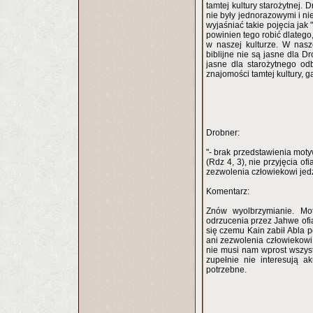
tamtej kultury starożytnej.
nie były jednorazowymi i ni
wyjaśniać takie pojęcia jak 
powinien tego robić dlatego
w naszej kulturze. W nasz
biblijne nie są jasne dla 
jasne dla starożytnego od
znajomości tamtej kultury, g
Drobner:
"- brak przedstawienia moty
(Rdz 4, 3), nie przyjęcia of
zezwolenia człowiekowi jedz
Komentarz:
Znów wyolbrzymianie. Mo
odrzucenia przez Jahwe ofia
się czemu Kain zabił Abla p
ani zezwolenia człowiekowi
nie musi nam wprost wszyst
zupełnie nie interesują a
potrzebne.