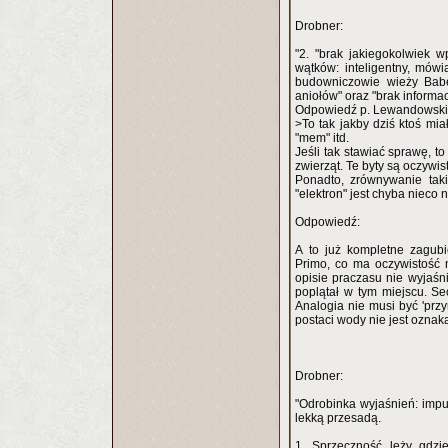
Drobner:
"2. "brak jakiegokolwiek 
wątków: inteligentny, mów
budowniczowie wieży Babel
aniołów" oraz "brak informac
Odpowiedź p. Lewandowski
>To tak jakby dziś ktoś mia
"mem" itd.
Jeśli tak stawiać sprawę, to
zwierząt. Te byty są oczywis
Ponadto, zrównywanie takie
"elektron" jest chyba nieco 
Odpowiedź:
A to już kompletne zagubi
Primo, co ma oczywistość n
opisie praczasu nie wyjaśni
poplątał w tym miejscu. Se
Analogia nie musi być 'prz
postaci wody nie jest oznak
Drobner:
"Odrobinka wyjaśnień: imput
lekką przesadą.
1. Sprzeczność leży gdzi