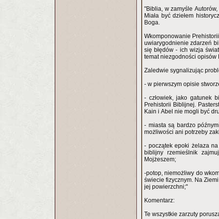
"Biblia, w zamyśle Autorów,
Miała być dziełem history
Boga.
Wkomponowanie Prehistorii Bi
uwiarygodnienie zdarzeń bibl
się błędów - ich wizja świa
temat niezgodności opisów Pr
Zaledwie sygnalizując probl
- w pierwszym opisie stworz
- człowiek, jako gatunek b
Prehistorii Biblijnej. Paster
Kain i Abel nie mogli być d
- miasta są bardzo późnymi
możliwości ani potrzeby zak
- początek epoki żelaza na 
biblijny rzemieślnik zaj
Mojżeszem;
-potop, niemożliwy do wkomp
świecie fizycznym. Na Ziemi 
jej powierzchni;"
Komentarz:
Te wszystkie zarzuty porusz