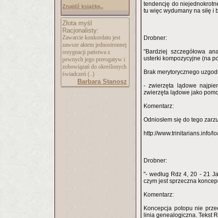
tendencję do niejednokrotn
Znajdź książkę..
tu więc wydumany na siłę i 
Złota myśl
Racjonalisty:
Zawarcie konkordatu jest
Drobner:
zawsze aktem jednostronnej
"Bardziej szczegółowa anal
rezygnacji państwa z
usterki kompozycyjne (na po
pewnych jego prerogatyw i
zobowiązań do określonych
Brak merytorycznego uzgod
świadczeń (..)
Barbara Stanosz
- zwierzęta lądowe najpi
zwierzęta lądowe jako pomoc
Komentarz:
Odniosłem się do tego zarzut
http://www.trinitarians.info
Drobner:
"- według Rdz 4, 20 - 21 J
czym jest sprzeczna koncepc
Komentarz:
Koncepcja potopu nie prze
linia genealogiczna. Tekst 