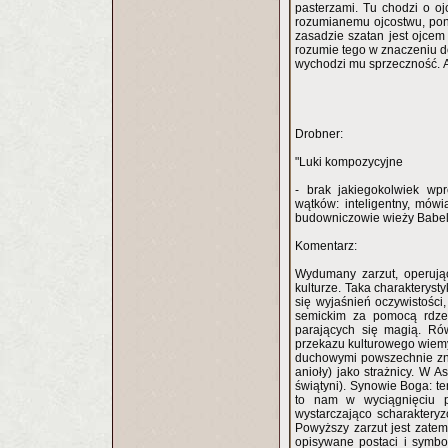
pasterzami. Tu chodzi o o
rozumianemu ojcostwu, poni
zasadzie szatan jest ojcem 
rozumie tego w znaczeniu d
wychodzi mu sprzeczność. A
Drobner:
"Luki kompozycyjne
- brak jakiegokolwiek wpr
wątków: inteligentny, mów
budowniczowie wieży Babel 
Komentarz:
Wydumany zarzut, operują
kulturze. Taka charakteryst
się wyjaśnień oczywistości
semickim za pomocą rdzen
parających się magią. Ró
przekazu kulturowego wiemy 
duchowymi powszechnie zna
anioły) jako strażnicy. W As
świątyni). Synowie Boga: te
to nam w wyciągnięciu 
wystarczająco scharaktery
Powyższy zarzut jest zate
opisywane postaci i symbo