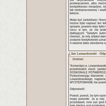
dla racjonalistów. Wszy
przekręcaniem, albo niezr
kompleksowo niespójne, nie
tak niedopracowanej i wad
tekście.
Miało być żartobliwie i fin
można było napisać ten tek
sprawie, powiem więc tylko t
rzecz w tym, że nie jes
dyktującym "świętym auto
również, że mój artykuł s
zostanie kiedykolwiek uzn
A właśnie takie określenia 
Jan Lewandowski - Odp
Drobner:
"Komentarz p. Lewandowskie
przedmiotem moch zainter
DOSKONALE POTWIERDZA więk
Podsumowując klarownie: g
Lewandowskiego najpierw
WYSTEPOWANIE nie powinno 
Odpowiedź:
Powoli, powoli, bo tym raze
mojej polemiki. Ja w niej
przedstawił, inne zaś (jest
była błędna pod względem f