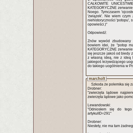
CAŁKOWITE UNICESTWIENI
KATEGORYCZNE zerwanie z n
Noego. Tymczasem 'ojcostwo
'związek'. Nie wiem czym 
niehistoryczności 'potopu',
opowieści.)"
Odpowiedź:
Znów wywód zbudowany na
bowiem idei, że "potop 
KATEGORYCZNE zerwanie z n
się jeszcze jakoś od biedy z
z własną ideą, nie z ide
jakiegoś krzywdzącego uogól
do takiego uogólnienia w Pi
marcholt
Szkoda że polemika się za
Drobner:
"zwierzęta lądowe najpie
zwierzęta lądowe jako pomoc
Lewandowski:
"Odniosłem się do tego z
artykulID=291"
Drobner:
Niestety, nie ma tam żadneg