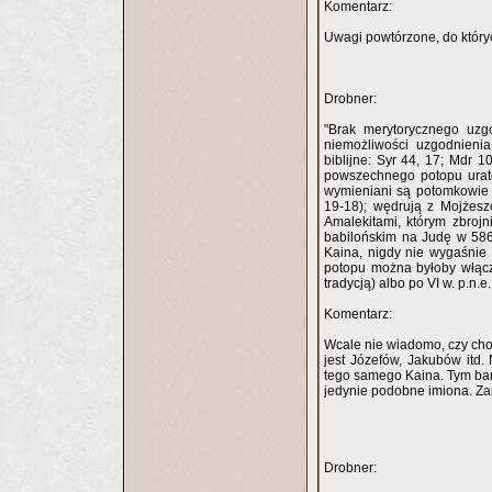
Komentarz:
Uwagi powtórzone, do któryc
Drobner:
"Brak merytorycznego uzg
niemożliwości uzgodnieni
biblijne: Syr 44, 17; Mdr 1
powszechnego potopu urato
wymieniani są potomkowie 
19-18); wędrują z Mojżesz
Amalekitami, którym zbroj
babilońskim na Judę w 586
Kaina, nigdy nie wygaśnie
potopu można byłoby włączy
tradycją) albo po VI w. p.n.e.
Komentarz:
Wcale nie wiadomo, czy cho
jest Józefów, Jakubów itd
tego samego Kaina. Tym bard
jedynie podobne imiona. Za
Drobner: