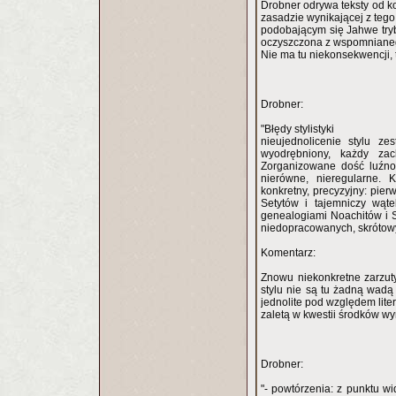
Drobner odrywa teksty od k
zasadzie wynikającej z tego
podobającym się Jahwe try
oczyszczona z wspomnianeg
Nie ma tu niekonsekwencji, 
Drobner:
"Błędy stylistyki
nieujednolicenie stylu ze
wyodrębniony, każdy zac
Zorganizowane dość luźno 
nierówne, nieregularne. 
konkretny, precyzyjny: pier
Setytów i tajemniczy wąt
genealogiami Noachitów i S
niedopracowanych, skrótowy
Komentarz:
Znowu niekonkretne zarzuty
stylu nie są tu żadną wadą
jednolite pod względem lite
zaletą w kwestii środków wy
Drobner:
"- powtórzenia: z punktu wi