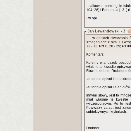
- całkowite pominięcie istn
104, 26) i Behemota [_3_] (H
- w opi
Jan Lewandowski - 3
- w opisach stwarzania ś
'zmaganiach' z nimi. Ci wro
12 - 13; Prz 8, 28 - 29; Ps 89,
Komentarz:
Kolejny wianuszek bezpods
właśnie te kwestie opisywa
Równie dobrze Drobner móg
-autor nie opisał ile elektr
-autor nie opisał ile aniołów
Innymi słowy, jest to mno
miał właśnie te kwestie 
wyczerpującym. Po to jest
Powyższy zarzut jest zate
subiektywnych kryteriach.
Drobner: