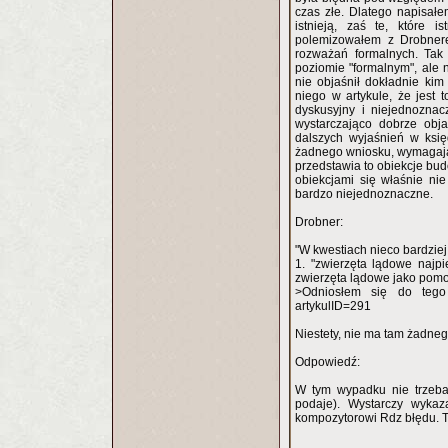
czas złe. Dlatego napisałe
istnieją, zaś te, które i
polemizowałem z Drobnere
rozważań formalnych. Tak 
poziomie "formalnym", ale n
nie objaśnił dokładnie kim
niego w artykule, że jest t
dyskusyjny i niejednoznac
wystarczająco dobrze ob
dalszych wyjaśnień w ksi
żadnego wniosku, wymagają b
przedstawia to obiekcje bud
obiekcjami się właśnie ni
bardzo niejednoznaczne.
Drobner:
"W kwestiach nieco bardzie
1. "zwierzęta lądowe najp
zwierzęta lądowe jako pomoc
>Odniosłem się do tego z
artykulID=291
Niestety, nie ma tam żadneg
Odpowiedź:
W tym wypadku nie trzeba 
podaje). Wystarczy wykaz
kompozytorowi Rdz błędu. T