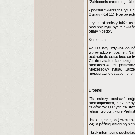
"Zakłócenia chronologii fab
- podział zwierząt na rytualn
Synaju (Kpł 11), Noe po poto
- rytuał ofiarniczy także u
powinny były być 'niewłaści
ofiary Noego".
Komentarz:
Po raz n-ty sztywne do bó
wprowadzony później. Narr
podziału do opisu tego co b
Co do rytuału ofiarniczego, 
niekonsekwencji, ponieważ
Mojżeszowy rytuał. Jakże
niepoprawne uzasadniony.
Drobner:
"Tu należy postawić najpo
niekompletnym, niezupełny
'faktów' związanych ze stw
religii i teologii, które Preh
-brak najmniejszej wzmianki
24), a później anioły są ni
- brak informacji o pochodze