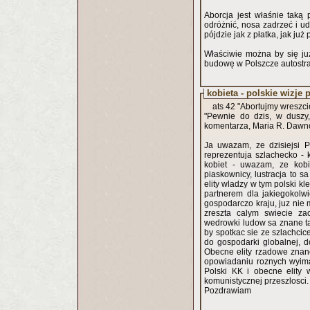
Aborcja jest właśnie taką 
odróżnić, nosa zadrzeć i uda
pójdzie jak z płatka, jak już
Właściwie można by się ju
budowę w Polszcze autostrad
kobieta - polskie wizje 
ats 42 "Abortujmy wreszcie
"Pewnie do dzis, w duszy
komentarza, Maria R. Dawno
Ja uwazam, ze dzisiejsi 
reprezentuja szlachecko - 
kobiet - uwazam, ze kobi
piaskownicy, lustracja to s
elity wladzy w tym polski kl
partnerem dla jakiegokolw
gospodarczo kraju, juz nie
zreszta calym swiecie za
wedrowki ludow sa znane tak
by spotkac sie ze szlachcic
do gospodarki globalnej, 
Obecne elity rzadowe znane
opowiadaniu roznych wyimag
Polski KK i obecne elity 
komunistycznej przeszlosci. 
Pozdrawiam