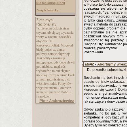
jednoczesnie dostrzegac swi
Nie ma jednej Rosji
w Polsce tak bylo zawsze , a
dostrzega sie glebiej jak
Znajdź książkę..
rzadzacych. "Samoekstremin
swoich madrosci innym, pr
Złota myśl
to tylko ciag dalszy. Zamia
Racjonalisty:
swietna metoda do zastrasze
"Z niejakim osłupieniem
bylby dopiero problem dla 
patriarchalne sie nie spr
czytam lub słyszę wyznania
poszukiwal nowych form k
wiary w rozum i rozsądek
swiadomosc tej porzeby j
obywateli III
Racjonalisty. Partiarchat 
Rzeczypospolitej. Mogę od
tworczej plaszczyznie.
biedy pojąć, że akurat
Pozdrawiam
politycy nam je objawiają.
Taki polityk rozumuje
następująco: gdy będę sławił
ats42 - Abortujmy wres
pod niebiosa mądrość
Do przemiłej sojuszniczki p
wyborców, to oni chętnie
uwierzą i złożą w urnie kwit
Spychanie na bok innych t
z moim nazwiskiem, o co
pasuje do istoty polactwa.
właśnie chodzi. Polityków
zyskuje nadprzyrodzone wręc
więc rozumiem - kto nie z
któregom się czepil? Dokł
nami, ten przeciw Dobru i
sedno w chęci znajdywani
Prawdzie,..
momencie płaszczyzn podzia
Piotr Ambroziewicz
jak sterczące z dupy pawie p
Gdyby szukano płaszczyzn 
sielanka, no bo jak tu w
kompetencje, gdy każdym suk
porażki obwinimy "ich", a 
Byleby tylko nic konkretnego