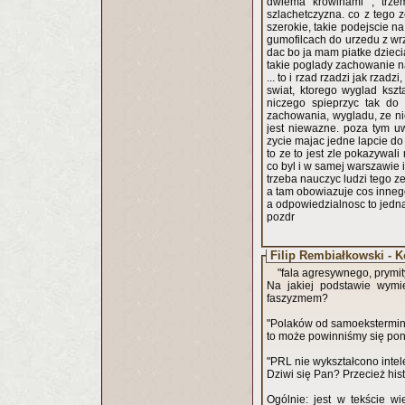
dwiema krowinami , trzem
szlachetczyzna. co z tego 
szerokie, takie podejscie n
gumofilcach do urzedu z wr
dac bo ja mam piatke dziecia
takie poglady zachowanie na
... to i rzad rzadzi jak rzad
swiat, ktorego wyglad kszt
niczego spieprzyc tak do
zachowania, wygladu, ze nie 
jest niewazne. poza tym uw
zycie majac jedne lapcie do 
to ze to jest zle pokazywali
co byl i w samej warszawie i 
trzeba nauczyc ludzi tego ze 
a tam obowiazuje cos innego
a odpowiedzialnosc to jedna
pozdr
Filip Rembiałkowski - 
"fala agresywnego, prymi
Na jakiej podstawie wymi
faszyzmem?
"Polaków od samoeksterminac
to może powinniśmy się p
"PRL nie wykształcono intele
Dziwi się Pan? Przecież hist
Ogólnie: jest w tekście w