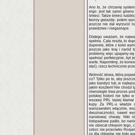
Ano to, że chrzanię system
ergo: jest tak samo gówno 
śmieci. Także śmieci ludzki
tworzy gwiazdę- potem wyrz
jeszcze nie dał wyrzucić n
prawdziwe i niegasnące.
Dlatego uważam, że najważ
spełnia. Cała reszta, to du
duperele, które z kolei wy
jeszcze jako kraj i naród
problemy, więc upajamy się
spełniać perfekcyjnie, był 
warte. Napomknę, że koneser
stać), rzecz technicznie pr
Wolność słowa, która pojawi
co? Tylko po to, aby jeszcz
jako bandyci lub, w najleps
jakim kosztem! Nie chodzi 
równolegle trwa proces podc
polskiej historii nie tylko
wszawy PRL lepiej kłamał i
kupy. Za PRL-u władze oświatowe wspierały całą mitologię naszych wszystkich powstań, z
warszawskim włącznie, wszystkie zwycięstwa naszych królów były sławione jako zwycięstwa bez
dwuznaczności, nawet wys
narodowej chwały. Nikt n
listopadowe padło, bo naród
nie obiecał chłopom tego, c
sztorc nie przeciwko Rosja
co dla chłopów nie było wa