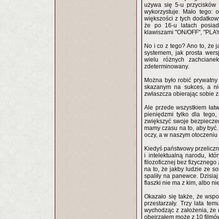
używa się 5-u przycisków 
wykorzystuje. Mało tego: 
większości z tych dodatkowy
że po 16-u latach posia
klawiszami "ON/OFF", "PLAY"
No i co z tego? Ano to, że 
systemem, jak prosta wers
wielu różnych zachcianek
zdeterminowany.
Można było robić prywatny b
skazanym na sukces, a ni
zwłaszcza obierając sobie 
Ale przede wszystkiem łatwi
pieniędzmi tylko dla tego
zwiększyć swoje bezpieczeństwo socjalne, bo sys
mamy czasu na to, aby być. 
oczy, a w naszym otoczeniu 
Kiedyś państwowy przelicz
i intelektualną narodu, k
filozoficznej bez fizycznego
na to, że jakby ludzie ze s
spaliły na panewce. Dzisiaj 
flaszki nie ma z kim, albo ni
Okazało się także, że wsp
przestarzały. Trzy lata te
wychodząc z założenia, że n
obejrzałem może z 10 filmów 