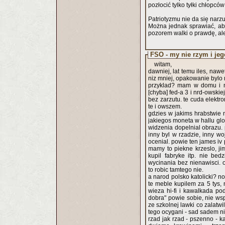
pozłocić tylko tyłki chłopcó
Patriotyzmu nie da się narzu
Można jednak sprawiać, ab
pozorem walki o prawdę, ale
FSO - my nie rzym i jego
witam,
dawniej, lat temu iles, nawet
niz mniej, opakowanie bylo
przyklad? mam w domu i na
[chyba] fed-a 3 i nrd-owskiej 
bez zarzutu. te cuda elektro
te i owszem.
gdzies w jakims hrabstwie 
jakiegos moneta w hallu glo
widzenia dopelnial obrazu. 
inny byl w rzadzie, inny w
ocenial. powie ten james iv
mamy to piekne krzeslo, jim
kupil fabryke itp. nie bed
wycinania bez nienawisci. o
to robic tamtego nie.
a narod polsko katolicki? no
te meble kupilem za 5 tys, 
wieza hi-fi i kawalkada pod kosciol w luks-aucie. ja
dobra" powie sobie, nie w
ze szkolnej lawki co zalatwi
tego ocygani - sad sadem n
rzad jak rzad - pszenno - k