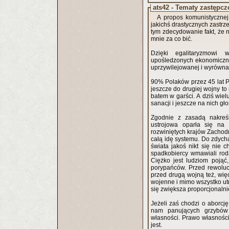
ats42 - Tematy zastępcz
A propos komunistycznej 
jakichś drastycznych zastrz
tym zdecydowanie fakt, że n
mnie za co bić.
Dzięki egalitaryzmowi 
upośledzonych ekonomicznie
uprzywilejowanej i wyrówna
90% Polaków przez 45 lat P
jeszcze do drugiej wojny to 
batem w garści. A dziś wiel
sanacji i jeszcze na nich gło
Zgodnie z zasadą nakreśl
ustrojowa oparła się na 
rozwiniętych krajów Zachodniej Europy, za co odpowiedzialnością obci
całą idę systemu. Do zdych
świata jakoś nikt się nie 
spadkobiercy wmawiali rod
Ciężko jest ludziom pojąć
porypańców. Przed rewolucj
przed drugą wojną też, wię
wojenne i mimo wszystko utr
się zwiększa proporcjonaln
Jeżeli zaś chodzi o aborcję
nam panujących grzybów 
własności. Prawo własności 
jest.