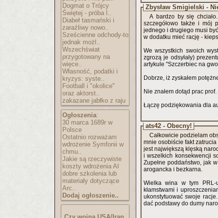
Dogmat o Trójcy
Zbysław Śmigielski - N
Świętej - próba l..
A bardzo by się chciało
Diabeł tasmański i
szczegółowo także i mój p
zaraźliwy nowo..
jednego i drugiego musi by
Sześcienne odchody-to
w dodatku mieć rację - kieps
jednak możl..
Wszechświat
We wszystkich swoich wystą
przygotowany na
zgrozą je odsyłały) prezent
więce..
artykule "Szczerbiec na gwo
Własność, podatki i
Dobrze, iż zyskałem potężn
kryzys: syste..
Football i "okolice"
Nie znałem dotąd prac prof. 
oraz aktorst..
zakazane jabłko z raju
Łączę podziękowania dla aut
Ogłoszenia
:
30 marca 1689r w
ats42 - Obecny!
Polsce
Całkowicie podzielam obse
Ostatnio rozważam
mnie osobiście fakt zatruc
wdrożenie Symfonii w
jest największą klęską nar
chmu..
i wszelkich konsekwencji s
Jakie są rzeczywiste
Zupełne poddaństwo, jak w 
koszty wdrożenia AI
arogancka i bezkarna.
dobre szkolenia lub
materiały dotyczące
Wielka wina w tym PRL-u,
Arc..
kłamstwami i uproszczeniami odnośnie naszej historii, którymi szantażuje nas polska prawica, aby
Dodaj ogłoszenie..
ukonstytuować swoje racje.
dać podstawy do dumy narod
Czy wojna USA/Iran