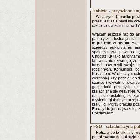
kobieta - przyszlosc kra
W naszym dzienniku powie
przez Jezusa Chrystusa wted
czy to co slysze jest prawda
Wracam jeszcze raz do arty
patriotyczna lustracja miala
to juz bylo w historii. A
szpiedzy auktorytarnej in
spoleczenstwo powinno tego
Chociaz KK jako autorytarna i
lat, wiec nic dziwnego, ze 
faceci powierzyli swoje 
rodzinnych. Komunisci, po
Kosciolem. W obecnym ustr
wczesniej czy pozniej doj
szanse i wywali to towarzy
gospodarki, przemyslu, nau
krajach zna sie wszystkie, w
nas jest to ostatni glos szl
mysleniu globalnym przejma
kraju i ci, ktorzy pracuja p
Europy i to jest najwazniejsz
Pozdrawiam
FSO - szlachetczyna pol
Heh... a bo to tak milej w
podpicowana demokracja z z