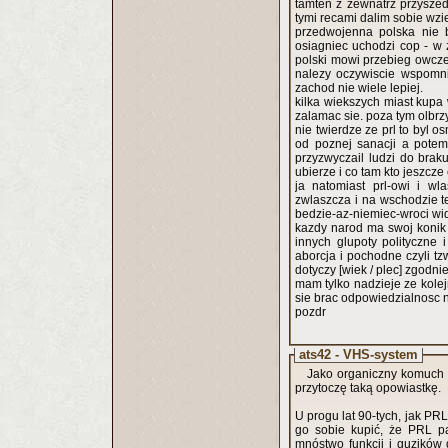
tamten z zewnatrz przyszedl
tymi recami dalim sobie wzie
przedwojenna polska nie 
osiagniec uchodzi cop - w 
polski mowi przebieg owcze
nalezy oczywiscie wspomni
zachod nie wiele lepiej.
kilka wiekszych miast kupa 
zalamac sie. poza tym olbrzy
nie twierdze ze prl to byl o
od poznej sanacji a potem
przyzwyczail ludzi do bra
ubierze i co tam kto jeszcze
ja natomiast prl-owi i w
zwlaszcza i na wschodzie te
bedzie-az-niemiec-wroci wid
kazdy narod ma swoj konik k
innych glupoty polityczne 
aborcja i pochodne czyli tz
dotyczy [wiek / plec] zgodnie 
mam tylko nadzieje ze kol
sie brac odpowiedzialnosc n
pozdr
ats42 - VHS-system
Jako organiczny komuch i
przytoczę taką opowiastkę.
U progu lat 90-tych, jak PR
go sobie kupić, że PRL pa
mnóstwo funkcji i guzików 