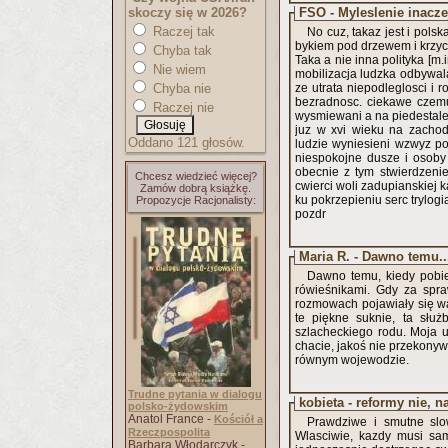
skoczy się w 2026?
FSO - Myleslenie inaczej
Raczej tak
No cuz, takaz jest i pols
bykiem pod drzewem i krzycz
Chyba tak
Taka a nie inna polityka [m.
Nie wiem
mobilizacja ludzka odbywala 
Chyba nie
ze utrata niepodleglosci i 
bezradnosc. ciekawe czemu
Raczej nie
wysmiewani a na piedestale
juz w xvi wieku na zachod
Oddano 121 głosów.
ludzie wyniesieni wzwyz po
niespokojne dusze i osoby 
obecnie z tym stwierdzeni
Chcesz wiedzieć więcej?
cwierci woli zadupianskiej 
Zamów dobrą książkę.
ku pokrzepieniu serc trylogia
Propozycje Racjonalisty:
pozdr
Maria R. - Dawno temu..
Dawno temu, kiedy pobie
rówieśnikami. Gdy za spr
rozmowach pojawiały się wąt
te piękne suknie, ta słu
szlacheckiego rodu. Moja 
chacie, jakoś nie przekonyw
równym wojewodzie.
Trudne pytania w dialogu
kobieta - reformy nie, n
polsko-żydowskim
Anatol France -
Kościół a
Prawdziwe i smutne slo
Rzeczpospolita
Wlasciwie, kazdy musi sam
Barbara Włodarczyk -