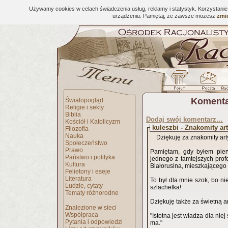
Używamy cookies w celach świadczenia usług, reklamy i statystyk. Korzystani
urządzeniu. Pamiętaj, że zawsze możesz
zmie
Komenta
Światopogląd
Religie i sekty
Biblia
Dodaj swój komentarz…
Kościół i Katolicyzm
kuleszbi - Znakomity ar
Filozofia
Nauka
Dziękuję za znakomity art
Społeczeństwo
Prawo
Pamiętam, gdy byłem pier
Państwo i polityka
jednego z tamtejszych prof
Kultura
Białorusina, mieszkającego
Felietony i eseje
Literatura
To był dla mnie szok, bo n
Ludzie, cytaty
szlachetka!
Tematy różnorodne
Dziękuję także za świetną a
Znalezione w sieci
Współpraca
"Istotna jest władza dla niej
Pytania i odpowiedzi
ma."