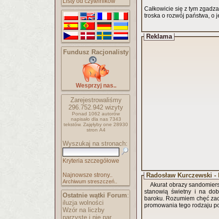
Listy od czytelników
Całkowicie się z tym zgadza
troska o rozwój państwa, o j
Reklama
Fundusz Racjonalisty
Wesprzyj nas..
Zarejestrowaliśmy
296.752.942
wizyty
Ponad 1062 autorów
napisało
dla nas 7343
tekstów.
Zajęłyby one 28930
stron A4
Wyszukaj na stronach:
Kryteria szczegółowe
Najnowsze strony..
Radosław Kurczewski -
Archiwum streszczeń..
Akurat obrazy sandomiers
stanowią świetny i na dob
Ostatnie wątki Forum
:
baroku. Rozumiem chęć zaci
iluzja wolności
promowania tego rodzaju po
Wzór na liczby
parzyste i nie par..