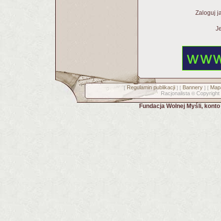
Zaloguj j
Je
Regulamin publikacji
Bannery
Mapa
[
] [
] [
Racjonalista
Copyright
©
Fundacja Wolnej Myśli, kont