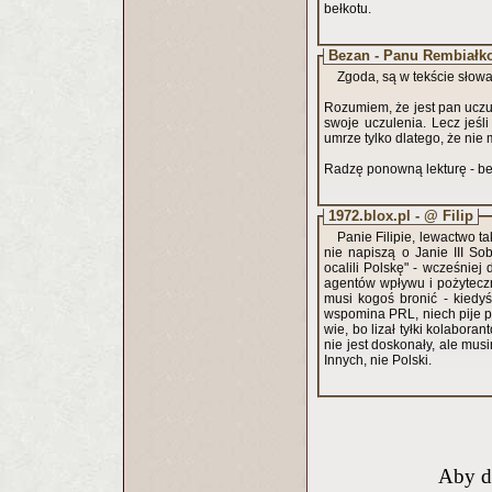
bełkotu.
Bezan - Panu Rembiałk
Zgoda, są w tekście słowa
Rozumiem, że jest pan uczu
swoje uczulenia. Lecz jeśli jest to uczulenie
umrze tylko dlatego, że nie 
Radzę ponowną lekturę - be
1972.blox.pl - @ Filip
Panie Filipie, lewactwo 
nie napiszą o Janie III So
ocalili Polskę" - wcześniej
agentów wpływu i pożyteczn
musi kogoś bronić - kiedyś
wspomina PRL, niech pije pr
wie, bo lizał tyłki kolaborantom p
nie jest doskonały, ale mus
Innych, nie Polski.
Aby d