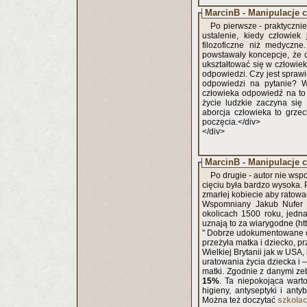
MarcinB - Manipulacje 
Po pierwsze - praktyczni
ustalenie, kiedy człowiek
filozoficzne niż medyczn
powstawały koncepcje, że c
ukształtować się w człowiek
odpowiedzi. Czy jest sprawi
odpowiedzi na pytanie? W
człowieka odpowiedź na to 
życie ludzkie zaczyna się
aborcja człowieka to grzec
poczęcia.</div>
</div>
MarcinB - Manipulacje 
Po drugie - autor nie wsp
cięciu była bardzo wysoka.
zmarłej kobiecie aby ratowa
Wspomniany Jakub Nufer (
okolicach 1500 roku, jedn
uznają to za wiarygodne (htt
" Dobrze udokumentowane c
przeżyła matka i dziecko, 
Wielkiej Brytanii jak w USA
uratowania życia dziecka i
matki. Zgodnie z danymi ze
15%
. Ta niepokojąca wart
Można też doczytać
szkolac