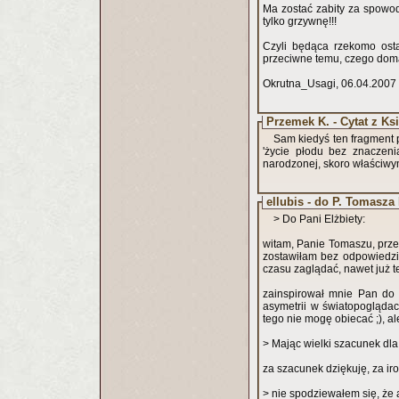
Ma zostać zabity za spowod
tylko grzywnę!!!
Czyli będąca rzekomo osta
przeciwne temu, czego domag
Okrutna_Usagi, 06.04.2007
Przemek K. - Cytat z Ks
Sam kiedyś ten fragment 
'życie płodu bez znaczen
narodzonej, skoro właściw
ellubis - do P. Tomasza 
> Do Pani Elżbiety:
witam, Panie Tomaszu, prz
zostawiłam bez odpowiedzi
czasu zaglądać, nawet już te
zainspirował mnie Pan do
asymetrii w światopoglądac
tego nie mogę obiecać ;), a
> Mając wielki szacunek dla
za szacunek dziękuję, za iro
> nie spodziewałem się, że 