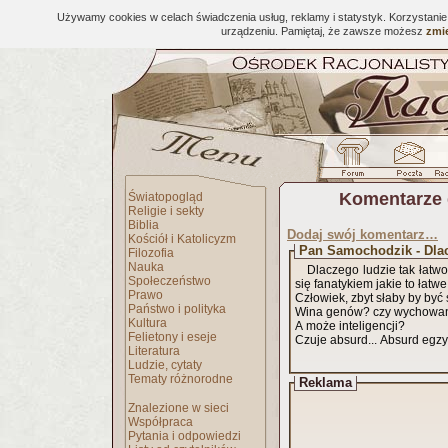
Używamy cookies w celach świadczenia usług, reklamy i statystyk. Korzystani
urządzeniu. Pamiętaj, że zawsze możesz
zmie
Komentarze 
Światopogląd
Religie i sekty
Biblia
Dodaj swój komentarz…
Kościół i Katolicyzm
Pan Samochodzik - Dla
Filozofia
Nauka
Dlaczego ludzie tak łatw
Społeczeństwo
się fanatykiem jakie to łatwe
Prawo
Człowiek, zbyt słaby by być 
Państwo i polityka
Wina genów? czy wychowan
Kultura
A może inteligencji?
Felietony i eseje
Czuje absurd... Absurd egzys
Literatura
Ludzie, cytaty
Tematy różnorodne
Reklama
Znalezione w sieci
Współpraca
Pytania i odpowiedzi