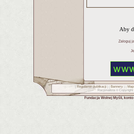
Aby d
Zaloguj j
Je
Regulamin publikacji
Bannery
Mapa
[
] [
] [
Racjonalista
Copyright
©
Fundacja Wolnej Myśli, kont