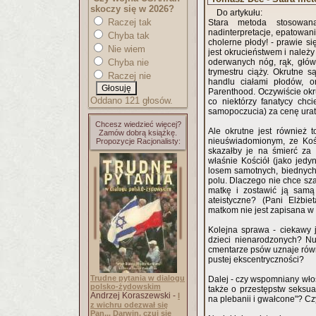
skoczy się w 2026?
Do artykułu:
Raczej tak
Stara metoda stosowana
nadinterpretacje, epatowan
Chyba tak
cholerne płody! - prawie si
Nie wiem
jest okrucieństwem i należy
Chyba nie
oderwanych nóg, rąk, głów, 
trymestru ciąży. Okrutne s
Raczej nie
handlu ciałami płodów, o
Parenthood. Oczywiście okru
Oddano 121 głosów.
co niektórzy fanatycy chc
samopoczucia) za cenę urat
Chcesz wiedzieć więcej?
Ale okrutne jest również t
Zamów dobrą książkę.
nieuświadomionym, ze Kośc
Propozycje Racjonalisty:
skazałby je na śmierć za 
właśnie Kościół (jako jed
losem samotnych, biednych
polu. Dlaczego nie chce sza
matkę i zostawić ją samą 
ateistyczne? (Pani Elżbie
matkom nie jest zapisana w i
Kolejna sprawa - ciekawy
dzieci nienarodzonych? Nu
cmentarze psów uznaje równ
pustej ekscentryczności?
Trudne pytania w dialogu
Dalej - czy wspomniany włos
polsko-żydowskim
także o przestępstw seksua
Andrzej Koraszewski -
I
na plebanii i gwałcone"? C
z wichru odezwał się
Pan... Darwin, czuj się