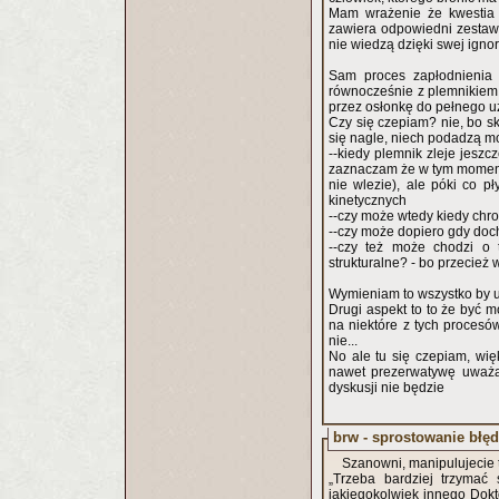
Mam wrażenie że kwestia 
zawiera odpowiedni zestaw
nie wiedzą dzięki swej ignor
Sam proces zapłodnienia n
równocześnie z plemnikiem.
przez osłonkę do pełnego uż
Czy się czepiam? nie, bo s
się nagle, niech podadzą m
--kiedy plemnik zleje jeszc
zaznaczam że w tym momenci
nie wlezie), ale póki co 
kinetycznych
--czy może wtedy kiedy chro
--czy może dopiero gdy do
--czy też może chodzi o
strukturalne? - bo przecież 
Wymieniam to wszystko by 
Drugi aspekt to to że być 
na niektóre z tych procesów
nie...
No ale tu się czepiam, wi
nawet prezerwatywę uważa 
dyskusji nie będzie
brw - sprostowanie błę
Szanowni, manipulujecie 
„Trzeba bardziej trzymać 
jakiegokolwiek innego Dokto