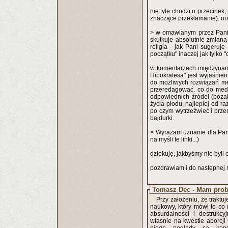
nie tyle chodzi o przecinek,
znaczące przekłamanie). ora
> w omawianym przez Panią
skutkuje absolutnie zmianą 
religia - jak Pani sugeruj
początku" inaczej jak tylko 
w komentarzach międzynaro
Hipokratesa" jest wyjaśnie
do możliwych rozwiązań me
przeredagować. co do medy
odpowiednich źródeł (pozak
życia płodu, najlepiej od r
po czym wytrzeźwieć i prze
bajdurki.
> Wyrażam uznanie dla Pan
na myśli te linki...)
dziękuję, jakbyśmy nie byli
pozdrawiam i do następnej 
Tomasz Dec - Mam prob
Przy założeniu, że traktuj
naukowy, który mówi to co
absurdalności i destrukc
własnie na kwestie aborcj