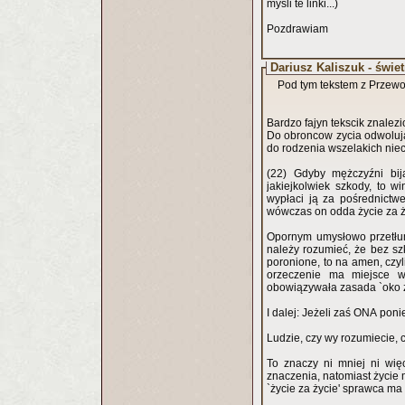
myśli te linki...)
Pozdrawiam
Dariusz Kaliszuk - świe
Pod tym tekstem z Przewo
Bardzo fajyn tekscik znalezi
Do obroncow zycia odwolujac
do rodzenia wszelakich niec
(22) Gdyby mężczyźni bij
jakiejkolwiek szkody, to w
wypłaci ją za pośrednictw
wówczas on odda życie za życ
Opornym umysłowo przetłum
należy rozumieć, że bez sz
poronione, to na amen, czyl
orzeczenie ma miejsce w
obowiązywała zasada `oko za
I dalej: Jeżeli zaś ONA pon
Ludzie, czy wy rozumiecie, 
To znaczy ni mniej ni więc
znaczenia, natomiast życie m
`życie za życie' sprawca ma 