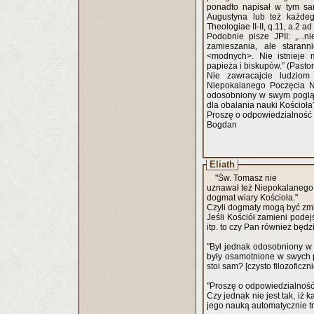
ponadto napisał w tym sam
Augustyna lub też każdeg
Theologiae II-II, q.11, a.2 a
Podobnie pisze JPII: „..
zamieszania, ale staran
<modnych>. Nie istnieje m
papieża i biskupów.” (Pasto
Nie zawracajcie ludzio
Niepokalanego Poczęcia NM
odosobniony w swym poglądzi
dla obalania nauki Kościoł
Proszę o odpowiedzialność
Bogdan
Eliath
"Św. Tomasz nie
uznawał też Niepokalanego 
dogmat wiary Kościoła."
Czyli dogmaty mogą być zmie
Jeśli Kościół zamieni podej
itp. to czy Pan również będ
"Był jednak odosobniony w s
były osamotnione w swych p
stoi sam? [czysto filozoficzn
"Proszę o odpowiedzialność
Czy jednak nie jest tak, iż
jego nauką automatycznie t