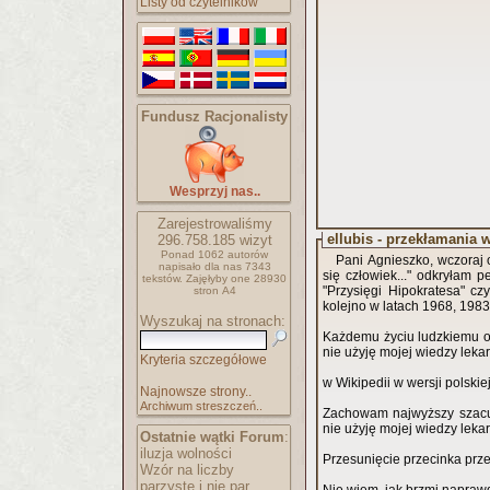
Listy od czytelników
Fundusz Racjonalisty
Wesprzyj nas..
Zarejestrowaliśmy
ellubis - przekłamania 
296.758.185
wizyt
Ponad 1062 autorów
Pani Agnieszko, wczoraj
napisało
dla nas 7343
się człowiek..." odkryłam 
tekstów.
Zajęłyby one 28930
"Przysięgi Hipokratesa" c
stron A4
kolejno w latach 1968, 1983
Wyszukaj na stronach:
Każdemu życiu ludzkiemu o
nie użyję mojej wiedzy leka
Kryteria szczegółowe
w Wikipedii w wersji polskiej
Najnowsze strony..
Archiwum streszczeń..
Zachowam najwyższy szacun
nie użyję mojej wiedzy leka
Ostatnie wątki Forum
:
iluzja wolności
Przesunięcie przecinka prz
Wzór na liczby
parzyste i nie par..