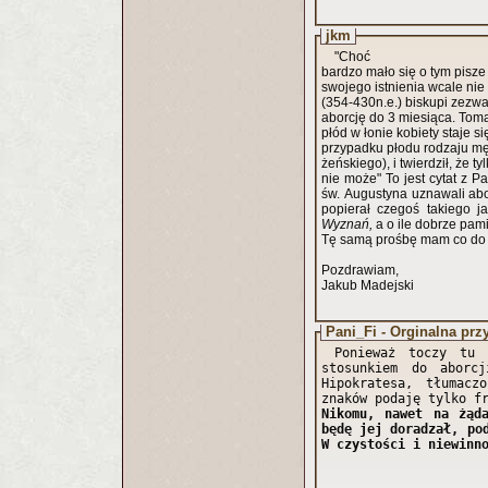
jkm
"Choć
bardzo mało się o tym pisze
swojego istnienia wcale nie
(354-430n.e.) biskupi zezwa
aborcję do 3 miesiąca. Tom
płód w łonie kobiety staje 
przypadku płodu rodzaju mę
żeńskiego), i twierdził, że t
nie może" To jest cytat z P
św. Augustyna uznawali abor
popierał czegoś takiego j
Wyznań,
a o ile dobrze pam
Tę samą prośbę mam co do
Pozdrawiam,
Jakub Madejski
Pani_Fi - Orginalna prz
Ponieważ toczy tu 
stosunkiem do aborcj
Hipokratesa, tłumacz
znaków podaję tylko f
Nikomu, nawet na żąd
będę jej doradzał, po
W czystości i niewinn