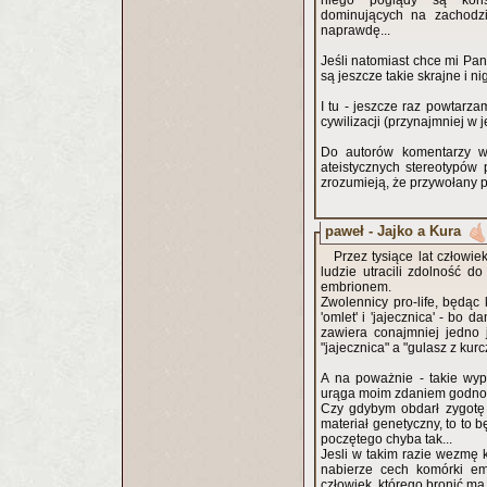
niego poglądy są kons
dominujących na zachodzi
naprawdę...
Jeśli natomiast chce mi Pan
są jeszcze takie skrajne i 
I tu - jeszcze raz powtarzam
cywilizacji (przynajmniej w 
Do autorów komentarzy w 
ateistycznych stereotypów
zrozumieją, że przywołany pr
paweł - Jajko a Kura
Przez tysiące lat człowi
ludzie utracili zdolność d
embrionem.
Zwolennicy pro-life, będąc
'omlet' i 'jajecznica' - bo
zawiera conajmniej jedno
"jajecznica" a "gulasz z kur
A na poważnie - takie wypa
urąga moim zdaniem godności
Czy gdybym obdarł zygotę 
materiał genetyczny, to t
poczętego chyba tak...
Jesli w takim razie wezmę 
nabierze cech komórki emb
człowiek, którego bronić ma