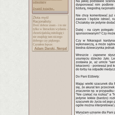
Na jakiej podstawie szanow
odwołany
dysponować nim podbnie ja
bzdurą, niegodną racjonali
Znajdź książkę..
Nie chcę komentować już ut
Złota myśl
zawsze i będzie istnieć, n
Racjonalisty:
Chciałoby sie jedynie dodać:
Dość dobrze znam - i to nie
tylko w literackim wydaniu -
Dalej - na czym polegało
chrześcijańską mitologię i
sponsorowanym? Czy może n
nie znajduję tam niczego
dobrego czy pięknego.
Czy w Nikaraguii kardyn
wykonawczą, a może sądowni
Czytałem lepsze.
biedna dziewczynka jednak 
Adam Darski, Nergal
Wreszcie - zapewne słysz
usunięciu dziecko żyło. L
zostawia je, aż umrze "sa
lekarzem) - ponieważ jest k
do torby na odpadki medyczne
Do Pani Elżbiety:
Mając wielki szacunek dla 
się, że akurat ten przecin
znaczenie np. w przypadku 
"Nie czekać na rozkaz" a 
jedynie lekkie (bardzo) roz
szacunek do życia od jego po
ogóle można interpretować po
Wyrażam uznanie dla Pani p