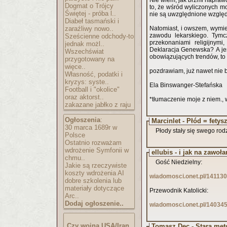
Nie wiem, jak brzmi naprawd
Dogmat o Trójcy
to, że wśród wyliczonych mo
Świętej - próba l..
nie są uwzględnione względy 
Diabeł tasmański i
zaraźliwy nowo..
Natomiast, i owszem, wymie
zawodu lekarskiego. Tymcz
Sześcienne odchody-to
przekonaniami religijnym
jednak możl..
Deklaracja Genewska? A jeśl
Wszechświat
obowiązujących trendów, to 
przygotowany na
więce..
pozdrawiam, już nawet nie bę
Własność, podatki i
kryzys: syste..
Ela Binswanger-Stefańska
Football i "okolice"
oraz aktorst..
*tłumaczenie moje z niem., w
zakazane jabłko z raju
Ogłoszenia
:
Marcinlet - Płód = fetysz
30 marca 1689r w
Płody stały się swego rodz
Polsce
Ostatnio rozważam
wdrożenie Symfonii w
ellubis - i jak na zawoła
chmu..
Gość Niedzielny:
Jakie są rzeczywiste
koszty wdrożenia AI
wiadomosci.onet.pl/141130
dobre szkolenia lub
materiały dotyczące
Przewodnik Katolicki:
Arc..
Dodaj ogłoszenie..
wiadomosci.onet.pl/140345
Czy wojna USA/Iran
Tomasz Dec - Stara met