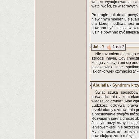
wobec wynajmowania sal 
wątpliwości, że w zdrowych
Po drugie, jak dotąd powyże
niewinnym modleniu się, ale 
dla której modlitwa jest 
powinno być miejsca w szko
już nie powinno być miejsca
Ja! - ?
1 na 7
Nie rozumiem dlaczego c
szkodzi innym. Gdy chodził
kolega z klasy) i ani się o
jakiekolwiek inne spotka
jakichkolwiek czynności tyl
Abulafia - Syndrom krz
Świat szuka sposobów 
doświadczenia z komórkam
wiedzą, co czynią''. Albo w
Ludzkość odkrywa prawa
przekładamy uzdrowienia pr
a prostowanie zwojów mózg
Rozwijamy się-na drodze zb
Jest tyle pożytecznych zaję
lenistwem-jeśli nie bezczeln
My nie jesteśmy ,,zmieleni
powodującą zanik mózgu.