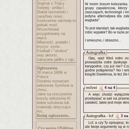
Dogmat o Trójcy
W moim liceum kolezanka, w
Świętej - próba l..
grupy zapalencow, ktorzy
Diabeł tasmański i
zwyczajach, technologii i in
zaraźliwy nowo..
jedyna alternatywa dla zat
wyglada".
Sześcienne odchody-to
jednak możl..
To jest standart, tak wyglad
Wszechświat
robic wyjatek? Bo w razie p
przygotowany na
więce..
I smieszno, i straszno...
Własność, podatki i
kryzys: syste..
Football i "okolice"
Autografka
oraz aktorst..
Ojej, ojej! Ktoś ostro 
zakazane jabłko z raju
prowadziła ostre dyskusje
karygodne, czy już nie? Czy
Ogłoszenia
:
godne potępienia? No i wre
30 marca 1689r w
książki Dawkinsa, to też źle
Polsce
Ostatnio rozważam
wdrożenie Symfonii w
milvvi
4 na 4
chmu..
Jakie są rzeczywiste
A więc chodzi wyłączni
koszty wdrożenia AI
przebywać w sali na przerwi
dobre szkolenia lub
załatwić, takie jest moje sk
materiały dotyczące
Arc..
Dodaj ogłoszenie..
Autografka - lcf
3 na
Lcf, a czy Ty opisujesz, t
ale twoje argumenty są w r
Czy wojna USA/Iran