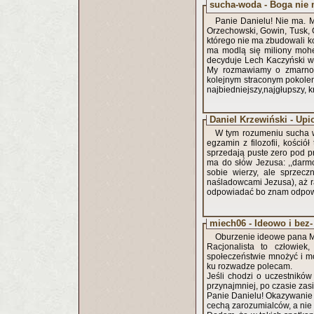
sucha-woda - Boga nie 
Panie Danielu! Nie ma. My to wiemy. Nie tylko my. Wie o tym Giertych, Pospieszalski, Cejrowski,
Orzechowski, Gowin, Tusk, G
którego nie ma zbudowali ko
ma modlą się miliony mohe
decyduje Lech Kaczyński występujący w imię Boga którego nie ma. My nie rozmawiamy o niczym.
My rozmawiamy o zmarnowa
kolejnym straconym pokolen
najbiedniejszy,najgłupszy, 
Daniel Krzewiński - Upi
W tym rozumeniu sucha w
egzamin z filozofii, kośció
sprzedają puste zero pod p
ma do słów Jezusa: ,,darmo
sobie wierzy, ale sprzecz
naśladowcami Jezusa), aż ra
odpowiadać bo znam odpowi
miech06 - Ideowo i bez-
Oburzenie ideowe pana M
Racjonalista to człowiek
społeczeństwie mnożyć i mo
ku rozwadze polecam.
Jeśli chodzi o uczestników
przynajmniej, po czasie zas
Panie Danielu! Okazywanie
cechą zarozumialców, a nie 