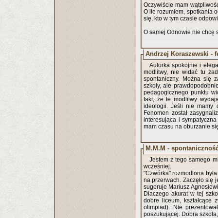
Oczywiście mam wątpliwości
O ile rozumiem, spotkania 
się, kto w tym czasie odpow
O samej Odnowie nie chcę 
Andrzej Koraszewski - 
Autorka spokojnie i eleg
modlitwy, nie widać tu ża
spontaniczny. Można się z
szkoły, ale prawdopodobnie
pedagogicznego punktu wid
fakt, że te modlitwy wydaj
ideologii. Jeśli nie mamy
Fenomen został zasygnaliz
interesująca i sympatyczna
mam czasu na oburzanie
M.M.M - spontaniczność
Jestem z tego samego mia
wcześniej.
"Czwórka" rozmodlona była 
na przerwach. Zaczęło się j
sugeruje Mariusz Agnosiew
Dlaczego akurat w tej szko
dobre liceum, kształcące 
olimpiad). Nie prezentowa
poszukującej. Dobra szkoła,