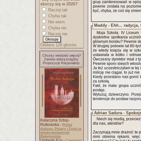
grup zainteresowań w opisyw
skoczy się w 2026?
pewnie została na poziomie 
Raczej tak
być, chyba, że coś się zmieni
Chyba tak
Nie wiem
Maddy - Ehh... radycja, 
Chyba nie
Moja Szkoła. IV Liceum 
Raczej nie
dyskretne spotkania uczni
głównym boisku? Pewnie star
Oddano 120 głosów.
W drugiej połowie lat 80-ty
że wtedy księża się w szk
ustawiała w kółko i odmawia
Chcesz wiedzieć więcej?
Ówczesny dyrektor miał z t
Zamów dobrą książkę.
Propozycje Racjonalisty:
Pewnie sporo siwych włosów
Ja też uczestniczyłam w tej
milicję nie ciągał, to już ni
Kiedy przestano nas gonić k
za szkołą.
Fakt, że mała grupa uczni
postęp.
Wyluzuj, dziewczyno. Przej
tendencje do postaw racjona
Adrian Sadura - Spokojn
Niech się modlą, przecież
Katarzyna Sztop-
dla nas, ateistów?
Rutkowska -
Próba
dialogu. Polacy i Żydzi w
Zaczynają mnie drażnić te p
międzywojennym
Białymstoku
nimi obiema rękami, więc
Umberto Eco -
Cmentarz