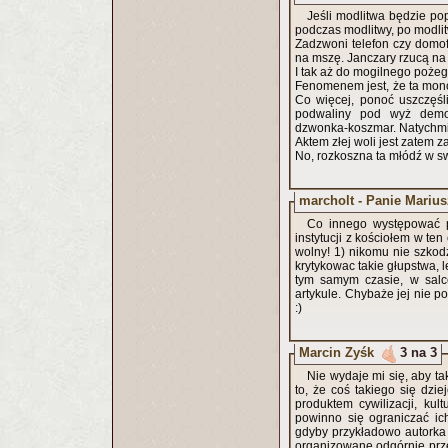
Jeśli modlitwa będzie po
podczas modlitwy, po modlitw
Zadzwoni telefon czy domo
na mszę. Janczary rzucą na 
I tak aż do mogilnego pożeg
Fenomenem jest, że ta monot
Co więcej, ponoć uszczęśl
podwaliny pod wyż demogr
dzwonka-koszmar. Natychm
Aktem złej woli jest zatem 
No, rozkoszna ta młódź w sw
marcholt - Panie Marius
Co innego występować pr
instytucji z kościołem w te
wolny! 1) nikomu nie szkod
krytykowac takie głupstwa, 
tym samym czasie, w salc
artykule. Chybaże jej nie p
:)
Marcin Zyśk
3 na 3
Nie wydaje mi się, aby t
to, że coś takiego się dzi
produktem cywilizacji, ku
powinno się ograniczać ic
gdyby przykładowo autorka t
organizowane odgórnie prze