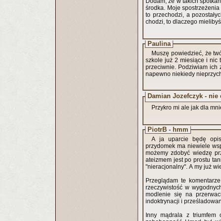
Dodam, że w takich spotkan
środka. Moje spostrzeżeni
to przechodzi, a pozostały
chodzi, to dlaczego mielibyś
Paulina
Muszę powiedzieć, że twó
szkole już 2 miesiące i nic
przeciwnie. Podziwiam ich z
napewno niekiedy nieprzychy
Damian Jozefczyk - nie c
Przykro mi ale jak dla mnie 
PiotrB - hmm
A ja uparcie będę opis
przydomek ma niewiele wspó
możemy zdobyć wiedzę prz
ateizmem jest po prostu tan
"nieracjonalny". A my już wie
Przeglądam te komentarze 
rzeczywistość w wygodnych
modlenie się na przerwach
indoktrynacji i prześladowan
Inny mądrala z triumfem o