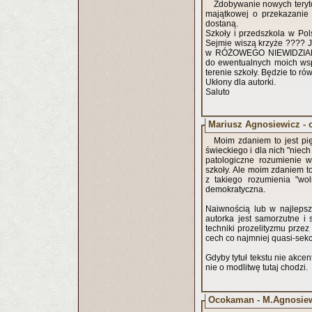
Zdobywanie nowych terytori
majątkowej o przekazanie 
dostaną.
Szkoły i przedszkola w Pol
Sejmie wiszą krzyże ???? J
w RÓŻOWEGO NIEWIDZIA
do ewentualnych moich ws
terenie szkoły. Będzie to r
Ukłony dla autorki.
Saluto
Mariusz Agnosiewicz - 
Moim zdaniem to jest pi
świeckiego i dla nich "niec
patologiczne rozumienie w
szkoły. Ale moim zdaniem t
z takiego rozumienia "woln
demokratyczna.
Naiwnością lub w najlepsz
autorka jest samorzutne i
techniki prozelityzmu prze
cech co najmniej quasi-sekc
Gdyby tytuł tekstu nie akce
nie o modlitwę tutaj chodzi.
Ocokaman - M.Agnosiewi