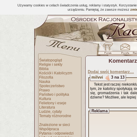
Używamy cookies w celach świadczenia usług, reklamy i statystyk. Korzystani
urządzeniu. Pamiętaj, że zawsze możesz
zmie
Komentarz
Światopogląd
Religie i sekty
Biblia
Dodaj swój komentarz…
Kościół i Katolicyzm
milvvi
3 na 13
Filozofia
Nauka
Tekst jest raczej niekon
Społeczeństwo
tym, że katolicy spotykają 
Prawo
się, gromadzenia i tak dale
Państwo i polityka
dziwne? Możliwe, ale lepiej
Kultura
Felietony i eseje
Literatura
Reklama
Ludzie, cytaty
Tematy różnorodne
Znalezione w sieci
Współpraca
Pytania i odpowiedzi