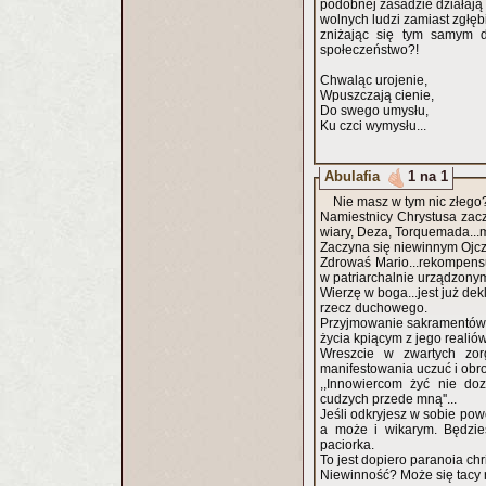
podobnej zasadzie działają s
wolnych ludzi zamiast zgłębia
zniżając się tym samym d
społeczeństwo?!
Chwaląc urojenie,
Wpuszczają cienie,
Do swego umysłu,
Ku czci wymysłu...
Abulafia
1 na 1
Nie masz w tym nic złego?
Namiestnicy Chrystusa zacz
wiary, Deza, Torquemada...m
Zaczyna się niewinnym Ojcze
Zdrowaś Mario...rekompensu
w patriarchalnie urządzonym
Wierzę w boga...jest już de
rzecz duchowego.
Przyjmowanie sakramentów-z
życia kpiącym z jego realió
Wreszcie w zwartych zor
manifestowania uczuć i obro
,,Innowiercom żyć nie dozw
cudzych przede mną''...
Jeśli odkryjesz w sobie pow
a może i wikarym. Będzie
paciorka.
To jest dopiero paranoia chr
Niewinność? Może się tacy 