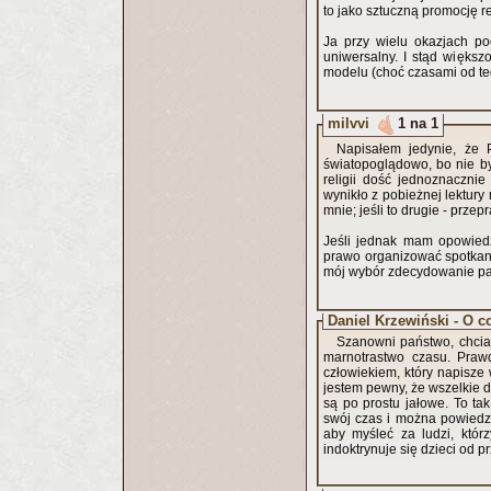
to jako sztuczną promocję re
Ja przy wielu okazjach po
uniwersalny. I stąd większ
modelu (choć czasami od t
milvvi
1 na 1
Napisałem jedynie, że 
światopoglądowo, bo nie by
religii dość jednoznaczni
wynikło z pobieżnej lektury
mnie; jeśli to drugie - prze
Jeśli jednak mam opowiedzi
prawo organizować spotkani
mój wybór zdecydowanie pad
Daniel Krzewiński - O 
Szanowni państwo, chcia
marnotrastwo czasu. Praw
człowiekiem, który napisz
jestem pewny, że wszelkie d
są po prostu jałowe. To t
swój czas i można powiedzieć
aby myśleć za ludzi, którz
indoktrynuje się dzieci od p