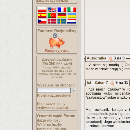
Listy od czytelników
Fundusz Racjonalisty
Wesprzyj nas..
Autografka
3 na 9
Zarejestrowaliśmy
295.359.568
wizyt
A niech się modlą. :) C
Ponad 1062 autorów
Może w szkole czują się mn
napisało
dla nas 7343
tekstów.
Zajęłyby one 28930
stron A4
lcf - Zatem?
9 na 15
Wyszukaj na stronach:
"Za moich czasow" w lic
spotkania klubu milosniko
Kryteria szczegółowe
"szatanistow" sobie w szkole
Najnowsze strony..
Archiwum streszczeń..
Moj rowiesnik, kolega z 
udostepnienie jemu i grupi
Ostatnie wątki Forum
:
sie w tak zwane gry bitew
iluzja wolności
zasadami). Jego wielokrotne
Wzór na liczby
uczniow pilnowac.
parzyste i nie par..