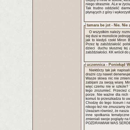
Gdyby u mnie w szkole, ktoś
niego strasznie. ALe w życ
Tak trudno oddzielić dar
płynących z góry i wykorzy
tamara be jot - Nie. Nie
O wszystkim należy rozma
się dusi w monolicie jednoj
jak to kiedyś rzekł Miron B
Przez tę zabździałość pols
dzieci duchu słusznej tej 
zabździałości. KK wrócił do
uczennica - Poniekąd W
Niektórzy tak jak napisal
drażni czy nawet denerwuje
Wasze słowa nic nie zmien
zabijani za swoją wiarę. M
więc czemu nie w szkole? T
tego zrozumieć. Przecież 
porze. Nie ważne dla nich c
komuś to przeszkadza to u
Chodzę do tego liceum i na
nikogo też nie zmuszamy żeb
Uważam również, że nasza sz
inne spotkania tematyczne
zmieniali swoje poglądy na t
POZDRAWIAM WAS SERD