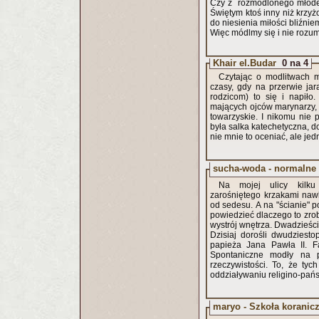
Czy z rozmodlonego młode
Świętym ktoś inny niż krz
do niesienia miłości bliźnie
Więc módlmy się i nie rozum
Khair el.Budar
0 na 4
Czytając o modlitwach m
czasy, gdy na przerwie jar
rodzicom) to się i napiło
mających ojców marynarzy, t
towarzyskie. I nikomu nie
była salka katechetyczna, do 
nie mnie to oceniać, ale je
sucha-woda - normalne
Na mojej ulicy kilku
zarośniętego krzakami nawlek
od sedesu. A na "ścianie" p
powiedzieć dlaczego to zrobi
wystrój wnętrza. Dwadzieści
Dzisiaj dorośli dwudziestop
papieża Jana Pawła II. Fa
Spontaniczne modły na p
rzeczywistości. To, że ty
oddziaływaniu religino-pań
maryo - Szkoła koranic