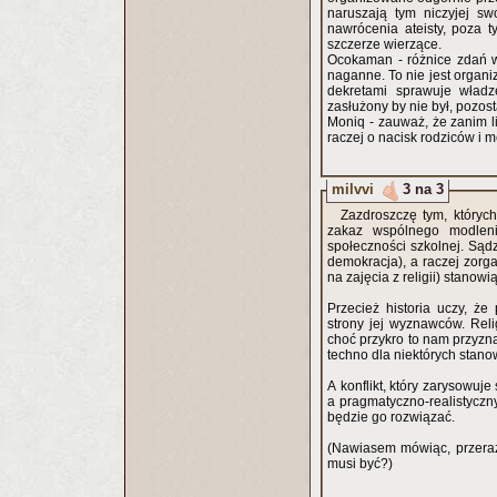
naruszają tym niczyjej s
nawrócenia ateisty, poza 
szczerze wierzące.
Ocokaman - różnice zdań ws
naganne. To nie jest organ
dekretami sprawuje wład
zasłużony by nie był, pozos
Moniq - zauważ, że zanim li
raczej o nacisk rodziców i 
milvvi
3 na 3
Zazdroszczę tym, któryc
zakaz wspólnego modleni
społeczności szkolnej. Sądz
demokracja), a raczej zorg
na zajęcia z religii) stanow
Przecież historia uczy, że 
strony jej wyznawców. Reli
choć przykro to nam przyzn
techno dla niektórych stano
A konflikt, który zarysowuj
a pragmatyczno-realistyczn
będzie go rozwiązać.
(Nawiasem mówiąc, przeraża
musi być?)