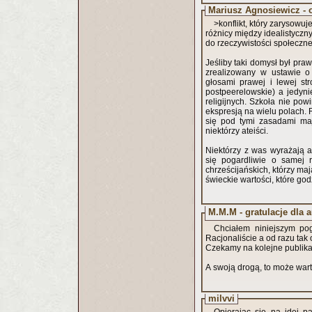
Mariusz Agnosiewicz - 
>konflikt, który zarysowu
różnicy między idealistycz
do rzeczywistości społeczne
Jeśliby taki domysł był prawd
zrealizowany w ustawie o l
głosami prawej i lewej str
postpeerelowskie) a jedyni
religijnych. Szkoła nie po
ekspresją na wielu polach. R
się pod tymi zasadami ma
niektórzy ateiści.
Niektórzy z was wyrażają a
się pogardliwie o samej r
chrześcijańskich, którzy ma
świeckie wartości, które godz
M.M.M - gratulacje dla a
Chciałem niniejszym pog
Racjonaliście a od razu tak
Czekamy na kolejne publika
A swoją drogą, to może wart
milvvi