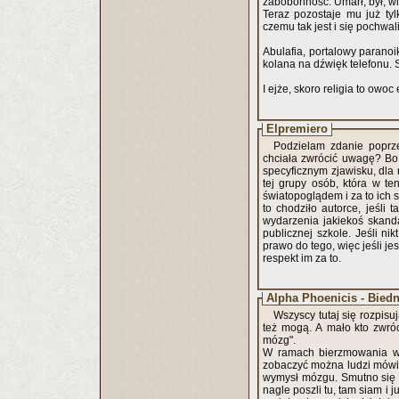
zabobonność. Umarł, był, wid
Teraz pozostaje mu już tyl
czemu tak jest i się pochwali
Abulafia, portalowy paranoi
kolana na dźwięk telefonu. 
I ejże, skoro religia to owo
Elpremiero
Podzielam zdanie poprze
chciała zwrócić uwagę? Bo j
specyficznym zjawisku, dla
tej grupy osób, która w t
światopoglądem i za to ich 
to chodziło autorce, jeśli 
wydarzenia jakiekoś skand
publicznej szkole. Jeśli n
prawo do tego, więc jeśli jes
respekt im za to.
Alpha Phoenicis - Biedn
Wszyscy tutaj się rozpisu
też mogą. A mało kto zwróci
mózg".
W ramach bierzmowania wci
zobaczyć można ludzi mówiąc
wymysł mózgu. Smutno się ro
nagle poszli tu, tam siam i 