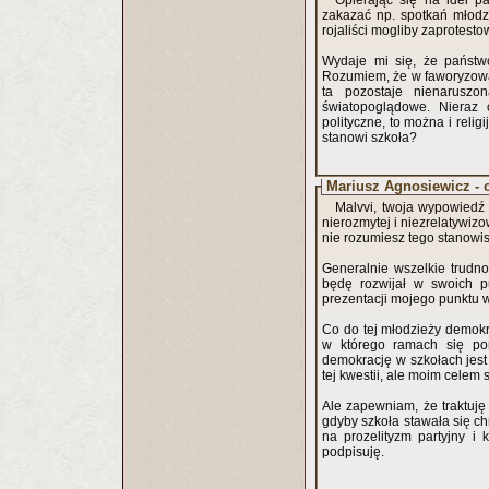
Opierając się na idei 
zakazać np. spotkań młodzi
rojaliści mogliby zaprotesto
Wydaje mi się, że państwo
Rozumiem, że w faworyzowan
ta pozostaje nienaruszo
światopoglądowe. Nieraz 
polityczne, to można i relig
stanowi szkoła?
Mariusz Agnosiewicz - 
Malvvi, twoja wypowiedź 
nierozmytej i niezrelatywiz
nie rozumiesz tego stanowi
Generalnie wszelkie trudnoś
będę rozwijał w swoich p
prezentacji mojego punktu 
Co do tej młodzieży demokra
w którego ramach się por
demokrację w szkołach jest 
tej kwestii, ale moim celem 
Ale zapewniam, że traktuję 
gdyby szkoła stawała się c
na prozelityzm partyjny i 
podpisuję.