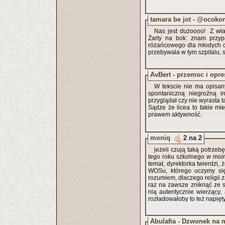
tamara be jot - @ocok
Nas jest dużoooo! Z wła
Żarty na bok: znam przyp
różańcowego dla młodych os
przebywała w tym szpitalu, 
AvBert - przemoc i opr
W tekscie nie ma opisa
spontaniczną niegroźną in
przyglądał czy nie wyrasta t
Sądze że licea to takie m
prawem aktywność.
moniq
2 na 2
jeżeli czują taką potrzeb
tego roku szkolnego w moim
temat, dyrektorka twierdzi, 
WOSu, którego uczymy się
rozumiem, dlaczego religii 
raz na zawsze zniknąć ze s
nią autentycznie wierzący, 
rozładowałoby to też napięty
Abulafia - Dzwonek na 