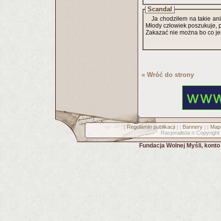
Scandal
Ja chodziłem na takie ani
Młody człowiek poszukuje, po
Zakazać nie można bo co je
« Wróć do strony
Regulamin publikacji
Bannery
Mapa
[
] [
] [
Racjonalista
Copyright
©
Fundacja Wolnej Myśli, kont