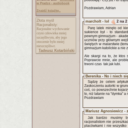
podobają? Czy już i tu rząd
w Pradze - audiobook
Pozdrawiam, Adrian
Znajdź książkę..
Złota myśl
marcholt - lol
2 na 2
Racjonalisty:
Parę latek minęło od ki
Racjonalne wychowanie
sukience był - to standa
czyni człowieka mniej
pewnym gimnazjum - akadem
szczęśliwym, aby jego
uczniów przy głównym wejści
otoczenie było mniej
świętych w malarstwie (tema
nieszczęśliwe.
gimnazjum katolickie a nie 
Tadeusz Kotarbiński
Ale skargi na to, że ktos 
Poprawcie mnie, ale proble
trwoni czas tak jak lubi.
Berenika - No i niech s
Sądzę że celem artykuł
Zaskoczeniu autorki w grunc
coś, co powszechnie kojarz
to, niż latanie na "dymka" 
Pozdrawiam
Mariusz Agnosiewicz -
Jak bardzo musimy być
racjonalistom nie przeszka
placówkami i nie wszystko