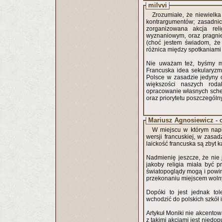
milvvi
Zrozumiałe, że niewielk
kontrargumentów; zasadnic
zorganizowana akcja rel
wyznaniowym, oraz pragnien
(choć jestem świadom, że p
różnica między spotkaniami
Nie uważam też, byśmy my
Francuska idea sekularyzm
Polsce w zasadzie jedyny o
większości naszych rod
opracowanie własnych sche
oraz priorytetu poszczegól
Mariusz Agnosiewicz - 
W miejscu w którym napi
wersji francuskiej, w zasa
laickość francuska są zbyt 
Nadmienię jeszcze, że nie 
jakoby religia miała być 
światopoglądy mogą i powi
przekonaniu miejscem wolnym
Dopóki to jest jednak tol
wchodzić do polskich szkół 
Artykuł Moniki nie akcentow
z takimi akcjami jest niedo