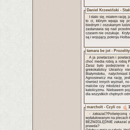
Daniel Krzewiński - Stał
I stało się, miałem rację,
to ci, którym wpaja się 
biednym i oszukanym ludzi
zastanawia się nad przedmi
czasem nie oszukuje. Krytyc
są i wojujący, pokroju Holb
tamara be jot - Prozelit
A ja powtarzam i powtarz
choć media robią a robią 
Zaraz było podejrzenie o
grekokatolicy Ukraińcy n
Białymstoku, natychmiast by
Agnosiewicz ma rację, jest
również innych wyznań, no
malców czy młodzież wyzn
katolicyzmu. Niebawem poja
dla wszystkich chętnych odn
marcholt - Czyli co
- zakazać?Poświęconą 
wytatułowanym na plecach kr
BEZWZGLĘDNIE zakazać pok
prawda?