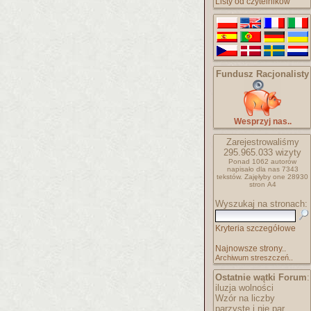
Listy od czytelników
Fundusz Racjonalisty
Wesprzyj nas..
Zarejestrowaliśmy
295.965.033
wizyty
Ponad 1062 autorów
napisało
dla nas 7343
tekstów.
Zajęłyby one 28930
stron A4
Wyszukaj na stronach:
Kryteria szczegółowe
Najnowsze strony..
Archiwum streszczeń..
Ostatnie wątki Forum
:
iluzja wolności
Wzór na liczby
parzyste i nie par..