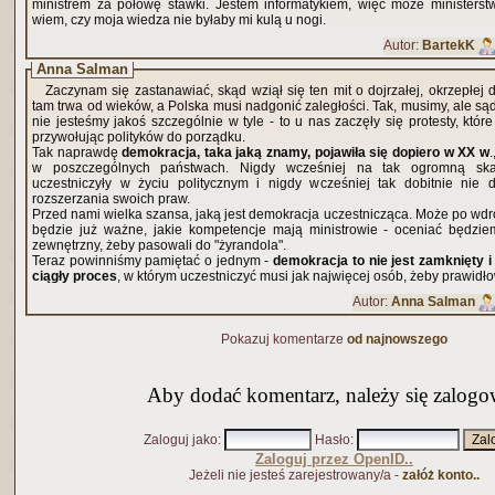
ministrem za połowę stawki. Jestem informatykiem, więc może ministerstw
wiem, czy moja wiedza nie byłaby mi kulą u nogi.
Autor:
BartekK
Anna Salman
Zaczynam się zastanawiać, skąd wziął się ten mit o dojrzałej, okrzepłej 
tam trwa od wieków, a Polska musi nadgonić zaległości. Tak, musimy, ale są
nie jesteśmy jakoś szczególnie w tyle - to u nas zaczęły się protesty, które
przywołując polityków do porządku.
Tak naprawdę
demokracja, taka jaką znamy, pojawiła się dopiero w XX w
w poszczególnych państwach. Nigdy wcześniej na tak ogromną ska
uczestniczyły w życiu politycznym i nigdy wcześniej tak dobitnie nie
rozszerzania swoich praw.
Przed nami wielka szansa, jaką jest demokracja uczestnicząca. Może po wdro
będzie już ważne, jakie kompetencje mają ministrowie - oceniać będzi
zewnętrzny, żeby pasowali do "żyrandola".
Teraz powinniśmy pamiętać o jednym -
demokracja to nie jest zamknięty i
ciągły proces
, w którym uczestniczyć musi jak najwięcej osób, żeby prawidło
Autor:
Anna Salman
Pokazuj komentarze
od najnowszego
Aby dodać komentarz, należy się zalogo
Zaloguj jako
:
Hasło
:
Zaloguj przez OpenID..
Jeżeli nie jesteś zarejestrowany/a -
załóż konto..