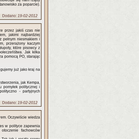
e obiecuje się nam rządy
stanowisko za poparcie).
Dodano:
19-02-2012
że przez jakiś czas nie
m, jakimi najbardziej
, z pełnym niesmakiem i
em, przerażony kaczym
łupoty, które pisowcy z
ołeczeńśtwa. Jak kilka
za pomocą PO, starając
gujemy już jako kraj na
 stworzenia, jak Kempa,
u pomyłek politycznej i
olityczno - partyjnych
Dodano:
19-02-2012
trem. Oczywiście wiedza
ces w polityce zapewnia
, otoczenie fachowców