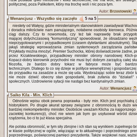
Tusk posiada tylko ministrów i kilku fachowców, nie ma woli, ani strategii
politycznej, poza Palikotem, który ma trochę woli i nic poza tym.
Autor:
Brzostowski
Wenancjusz - Wszystko się zaczęło
5 na 5
niestety od Wałęsy, gdzie ministerialnym stanowiskiem zawiadywał Wacho
i doradca miłościwie nam panującego, notabene osobisty kierowca. Późnie
ciąg dalszy. Czy to nowomoda, czy też tak naprawdę brak przygoto
mającej dotychczasową "komunistyczną" spowodował, że obsadzano węzł
nieprzygotowanymi i przypadkowymi (czasem dyletantami absolutnymi). Stą
jakąś strategię wprowadzania zmian systemowych zarządzania państ
Przykłady można mnożyć. Premier Suchocka, której doświadczenie żadne, p
przez Krzaklewskiego, przypadkowy minister obrony narodowej Klich-p
Kopacz-dobry kierownik przychodni nie musi być dobrym zarządcą całej sł
filozofia, że bardzo dobry tokarz w fabryce może być bardz
technicznym. Dlatego to co się dzieje w polityce wewnętrznej i gospodarczej
do przypadku na zasadzie a może się uda. Wyobrażając sobie teraz zbiór ta
nie może dziwić obecny stan gospodarki, brak zufania do "działań" 
społecznych. Uzdrowienie sytacji nie nastąpi bez kardynalnych zmian.
Autor:
Wenancjusz
Saiko Kila - Min. Klich
Odnośnie wpisu obok pewna poprawka - były min. Klich jest psychiatrą 
historykiem. Po drugie akurat sprawy związane z obronnością to dużo wię
bardziej niekompetentny minister. Osobiście uważam Klicha za najgorszego
zaciekłej konkurencji), choć nie wiem jak bym go usytuował wśród dzisi
rządzenia, bo ci to już klasa specjalna.
Ale polska obronność, w tym siły zbrojne i ich stan są wynikiem zupełnego br
w klasie politycznej w ogóle, włączając w to aktualnego i poprzedniego pre
poprzedniego, poświęconej pamięci prezydenta. Także wojskowi nasi, wyżsi 