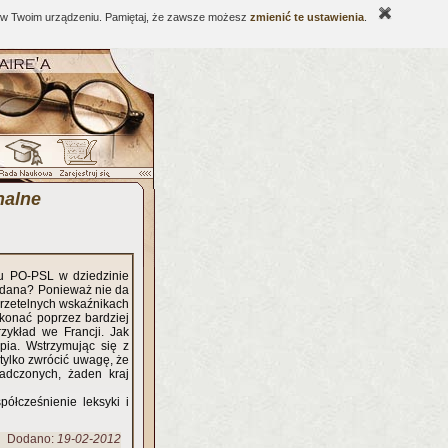
ne w Twoim urządzeniu. Pamiętaj, że zawsze możesz
zmienić te ustawienia
.
nalne
du PO-PSL w dziedzinie
 udana? Ponieważ nie da
i rzetelnych wskaźnikach
okonać poprzez bardziej
zykład we Francji. Jak
pia. Wstrzymując się z
tylko zwrócić uwagę, że
iadczonych, żaden kraj
półcześnienie leksyki i
Dodano:
19-02-2012