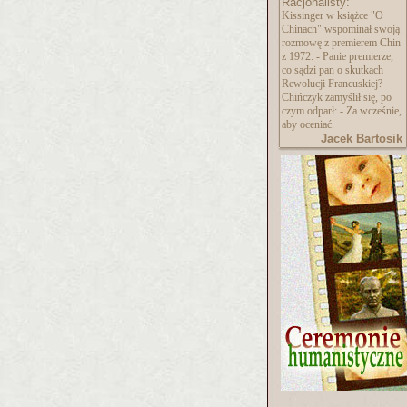
Racjonalisty:
Kissinger w książce "O
Chinach" wspominał swoją
rozmowę z premierem Chin
z 1972: - Panie premierze,
co sądzi pan o skutkach
Rewolucji Francuskiej?
Chińczyk zamyślił się, po
czym odparł: - Za wcześnie,
aby oceniać.
Jacek Bartosik