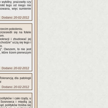
 wybitny, pracowity czy
nikt tego od niego nie
dkowana, więc sumienie
Dodano:
20-02-2012
trzecim pokoleniu.
rzesiedli się na fotele
wem.
okracji i zbudować jej
chodzie” uczą się tego i
tu.
j”. Owszem, to nie jest
ch, które trzem pierwszym
Dodano:
20-02-2012
olerancją dla patologii
y.
Dodano:
20-02-2012
olityków i całe rządy, u
z Sosnowca i międlą ją
d, polityków trzeba się