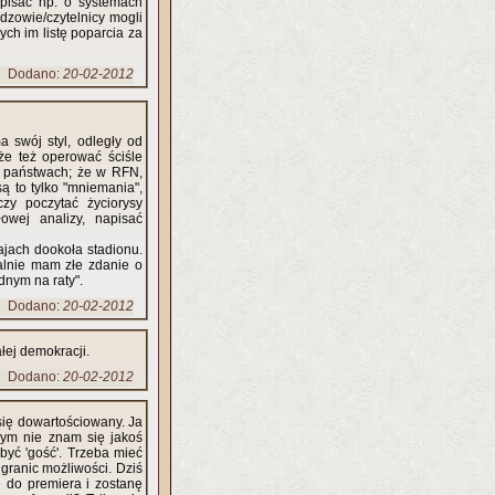
pisać np. o systemach
dzowie/czytelnicy mogli
ych im listę poparcia za
Dodano:
20-02-2012
a swój styl, odległy od
że też operować ściśle
h państwach; że w RFN,
są to tylko "mniemania",
czy poczytać życiorysy
owej analizy, napisać
ajach dookoła stadionu.
eralnie mam złe zdanie o
dnym na raty".
Dodano:
20-02-2012
łej demokracji.
Dodano:
20-02-2012
się dowartościowany. Ja
nym nie znam się jakoś
 być 'gość'. Trzeba mieć
granic możliwości. Dziś
ę do premiera i zostanę