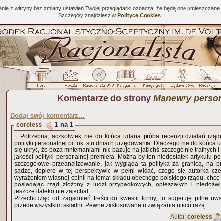
tanie z witryny bez zmiany ustawień Twojej przeglądarki oznacza, że będą one umieszcza
Szczegóły znajdziesz w
Polityce Cookies
Komentarze do strony
Manewry perso
Dodaj swój komentarz…
coreless
1 na 1
Potrzebna, aczkolwiek nie do końca udana próba recenzji działań rzą
polityki personalnej po ok. stu dniach urzędowania. Dlaczego nie do końca
się ukryć, że poza mniemaniami nie bazuje na jakichś szczególnie trafnych 
jakości polityki personalnej premiera. Można by ten niedostatek artykułu p
szczegółowe przeanalizowanie, jak wygląda ta polityka za granicą, na pr
sądzę, dopiero w tej perspektywie w pełni widać, czego się autorka cze
wyrażeniem własnej opinii na temat składu obecnego polskiego rządu, chcę 
posiadając rząd złożony z ludzi przypadkowych, opieszałych i niedośw
jeszcze daleko nie zajechał.
Przechodząc od zagadnień treści do kwestii formy, to sugeruję pilne uws
przede wszystkim składni. Pewne zastosowane rozwiązania nieco rażą.
Autor:
coreless