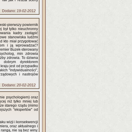
. Tak jak i reszta sceny
Dodano:
19-02-2012
wski-pierwszy powiernik
j był tylko nieuchronny
wania kadry zastąpić
owe stanowiska ludźmi
d kto miał przygotować
wem i ją wprowadzać?
remier Buzek-sterowany
sycholog, min zdrowia
użby zdrowia. To dziwna
o dobrym dyrektorem
 kraju jest od przypadku
kich "indywidualności",
rządowych i nastrojów
Dodano:
20-02-2012
(nie psychologiem) oraz
cej niż tylko mniej lub
 ze starego rządu (mimo
ejszych "ekspertów" od
aku wizji i konsekwencji
miera, oraz aktualnego i
rangą, nie są bez winy.