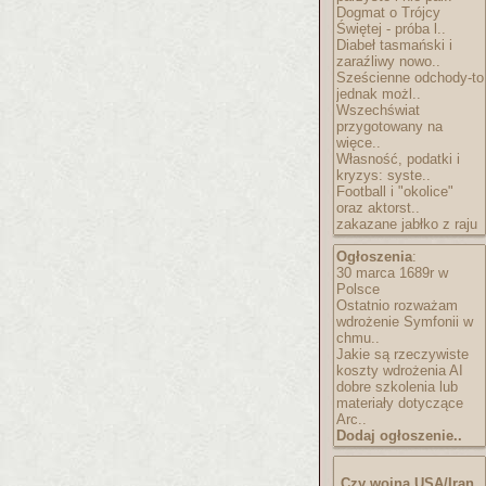
Dogmat o Trójcy
Świętej - próba l..
Diabeł tasmański i
zaraźliwy nowo..
Sześcienne odchody-to
jednak możl..
Wszechświat
przygotowany na
więce..
Własność, podatki i
kryzys: syste..
Football i "okolice"
oraz aktorst..
zakazane jabłko z raju
Ogłoszenia
:
30 marca 1689r w
Polsce
Ostatnio rozważam
wdrożenie Symfonii w
chmu..
Jakie są rzeczywiste
koszty wdrożenia AI
dobre szkolenia lub
materiały dotyczące
Arc..
Dodaj ogłoszenie..
Czy wojna USA/Iran