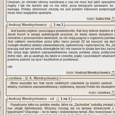
Uważam, że minister obrony narodowej u nas nie musi być jakiś specjalnie
mądry. I tak nie bardzo wie co ma robić, poza bieżącymi sprawami, bo 
wymaga. Polska obronność zresztą nie jest polskim interesom podporzą
może mieć względnie spokojne.
Autor:
Saiko Kila
Andrzej Wendrychowicz
1 na 1
Jest bardzo piękne i pouczające powiedzonko: frak leży dobrze dopiero w 
Jacek Kuroń w swojej autobiografii przyznał, że kiedy dawni dysydenci p
ministrów z przerażeniem stwierdzili, że nie mają pojęcia o rządzeniu państ
Jest całkiem niemożliwe przez tylko nieco ponad 20 lat nauczyć się dem
rozległe struktury władzy ustawodawczej, sądowniczej i wykonawczej. Na „Za
pracują nad tym od wielu dziesiątków lat i nie zawsze to działa tam bez zarzu
Nie piszę tego tytułem usprawiedliwienia naszej polskiej „klasy polityczne
dobry stan, ale ja upatruję zła także w czwartej, piątej i pozostałych władza
powinny patrzeć na ręce i bezlitośnie je punktować.
cdn
Autor:
Andrzej Wendrychowicz
coreless - @ A. Wendrychowicz
Mimo wszystko ten frak może niektórych cokolwiek za bardzo uwierać. T
władzy, rozmaicie usprawiedliwianą i wybielaną, lepszej Polski nie zbudujem
Autor:
coreless
Andrzej Wendrychowicz - cd
1 na 1
Popatrzymy tylko na polskie media, które na „Zachodzie” potrafią zmiatać p
nas uległy tabloidyzacji. Wszyscy rzucają się na sprawę dziewczynki 
tygodniami? Dlaczego – bo to łatwy i widowiskowy temat. Aby recenzować rzą