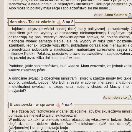
Faktem jest, że od wielu lat źle się dzieje w państwie polskim. I przykre, ż
fachowców, a nadal dominują nepotyzm / klientelizm i korupcja polityczna (
Albo może to politycy mają rację i społeczeństwo się nie udało ...
Autor:
Anna Salman
don vito - Takież właśnie
8 na 8
łajdackie obyczaje wśród naszej (bez) klasy politycznej spowodowały, 
chodziłem już na wybory zniesmaczony niekompetencją i ogólnym syfe
odznaczają się nasi "władcy". Pisowski epizod sprawił, że, nolens volens
niechęcią wobec samego siebie, ale na wybory w roku 2007 poszedł
szambem, jednak, przede wszystkim, pokładami odrażającej nienawiści i g
premedytacją pobudzali w najgłupszej i najbardziej agresywnej części sp
milionów Polek i Polaków, przeciwko prawie sprawiedliwym zagłosowałem 
się później przez kilka dni nie patrzeć w lustro.
Podobno, jakie społeczeństwo, taka władza. Mam wrażenie, że jednak zasłu
władze z wyższej półki.
A odnośnie sytuacji z obecnymi ministrami: skoro w rządzie mogły być takie
Ziobro, Jakubiak, Lepper, Giertych i reszta wiadomej menażerii z gabinet
intelektualnej ewolucji, to czego teraz możemy chcieć od Muchy i jej p
przyjaciół?
Autor:
don vito
Brzostowski - w sprawie
4 na 4
Nie trzeba być fachowcem w danej dziedzinie, aby być skutecznym minis
pomaga, ale nie jest to warunek konieczny.
W polityce, tak jak i w biznesie trzeba otaczać się właściwymi ludźmi. Suk
chęć działania, dobrze dobrani "swoi" ministrowie (tak! moi drodzy!)
(wizjonerów) i strategia rozwoju kraju.