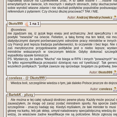
naprawdę dobrze na czymkolwiek znać. A to takie trudne i ….nudne na
emerytalnych w świecie, ich mocnych i słabych stronach, żeby słuchacze/wi
sobie wyrobić własne zdanie i nie słuchali polityków populistów podsuwając
referendum z pytaniem: Czy chcesz dłużej pracować? TAK / NIE.
Autor:
Andrzej Wendrychowicz
0kots999
1 na 1
@coreless:
nie zgadzam się, iż język tego eseju jest archaiczny. Jest specyficzny i m
poetyki "newsów" na onecie. Felieton, a taką formę ma ten tekst, nie mo
statystycznymi danymi porównawczymi odnośnie pracy ministrów w innyc
czy Francji jest lepsza tradycja państwowości, to oczywiste i bez tego. Nie 
zaś merytoryczne przygotowanie polityków jest o niebo lepsze; wystar
ministrów wskazanych w rzeczonym tekście. Gdyby dokonać szczegół
wypadłoby opasłe tomiszcze.
PS. Wystarczy, że żadna "Mucha" nie biega w RFN i innych "poważnych" kr
To tylko egzemplifikacja przepaści dzielącej nas od 'cywilizacji'. Tak gen
wszelkich politykach: "polityk zawsze się sprzedaje: bogatym za gotówkę, bie
Autor:
0kots999
coreless - @ Okots999
Wiedza boli, szczególnie wiedza o tym, jak daleko Polsce jeszcze do dojrza
Autor:
coreless
BartekK - plusy
Ale można w tej całej sytuacji dostrzec pewne plusy. Każdy może poczuć 
zauważyłem, że mogę od zaraz zostać ministrem sportu. Na sporcie żad
szczególnie - znaczy nadaję się. Kiedyś myślałem, że taki minister to musi
głowę na karku, łeb jak sklep, umysł naładowany specjalistyczną wiedzą do 
widzę, że właściwie żadne kwalifikacje nie są potrzebne. Może zgłoszę si