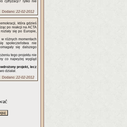
o cyfryzacji? Tylko nie
Dodano:
22-02-2012
demokracji, która gdzieś
dząc po reakcji na ACTA
 rozlały się po Europie,
., w różnych momentach
lę społeczeństwa nie
 domagały się dalszego
żeniu tego projektu nie
emy co najwyżej wygląd
 wdrożony projekt, lecz
wo działał.
Dodano:
22-02-2012
wać