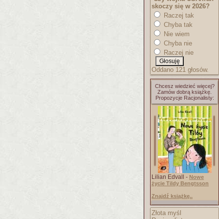
skoczy się w 2026?
Raczej tak
Chyba tak
Nie wiem
Chyba nie
Raczej nie
Oddano 121 głosów.
Chcesz wiedzieć więcej?
Zamów dobrą książkę.
Propozycje Racjonalisty:
Lilian Edvall -
Nowe
życie Tildy Bengtsson
Znajdź książkę..
Złota myśl