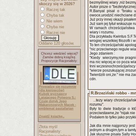
bezmyślnej wiary ,niż bezmy
skoczy się w 2026?
Autor pisze o "bezkrytyczne
Raczej tak
R.Banyal pisał o "braku 
Chyba tak
owoce,urodzić niechciane dz
Już przy innej okazji pisałem
Nie wiem
Już sam jej tytuł wskazuje 
Chyba nie
W ramach chrześcijaństwa 
wiary i rozumu.
Raczej nie
Dla przykładu Kwintus S.F.T
wrogiej wszelkiej filozofii i 
Oddano 120 głosów.
To ten chrześcijański apolo
"nic przeciwnego regule wia
Jego zdaniem :
Chcesz wiedzieć więcej?
Zamów dobrą książkę.
"Kiedy wierzymy,nie pragni
Propozycje Racjonalisty:
ma nic więcej,w co poza wia
Inni wczesnochrześcijańscy a
"wierze poszukującej zrozum
Twierdzili oni,że:" nie ma żadn
cdn.
Prowadzę się rozumnie
(dla kierowców)
R.Brzeziński robbo - m
Kubek wyznawcy
Latającego Potwora S.:
...tezy wiary chrześcija
Czuję dotyk Jego
rozumu".
Makaronowych Macek -
emblemat pastafarian
Były to dwie tradycje o kt
przeciwstawne,że "nijak nie
Znajdź książkę..
Podałem to tylko jako przy
Jak dla mnie najgorszy jes
Złota myśl
jednym a drugim,tym a tamt
Racjonalisty:
Jak słusznie pisała Sally H
"Prawdziwa wiedza to