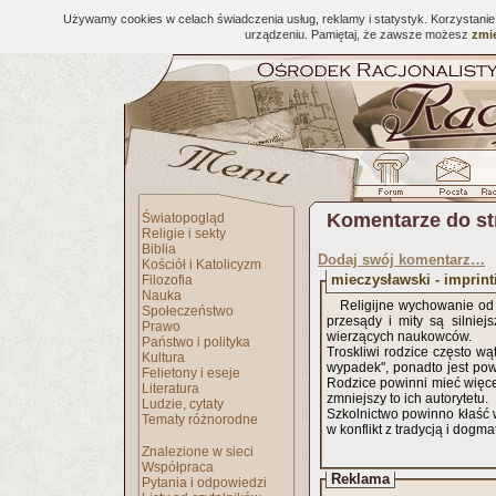
Używamy cookies w celach świadczenia usług, reklamy i statystyk. Korzystani
urządzeniu. Pamiętaj, że zawsze możesz
zmie
Komentarze do s
Światopogląd
Religie i sekty
Biblia
Dodaj swój komentarz…
Kościół i Katolicyzm
mieczysławski - imprint
Filozofia
Nauka
Religijne wychowanie od
Społeczeństwo
przesądy i mity są silniej
Prawo
wierzących naukowców.
Państwo i polityka
Troskliwi rodzice często wąt
Kultura
wypadek", ponadto jest pow
Felietony i eseje
Rodzice powinni mieć więce
Literatura
zmniejszy to ich autorytetu.
Ludzie, cytaty
Szkolnictwo powinno kłaść 
Tematy różnorodne
w konflikt z tradycją i dog
Znalezione w sieci
Współpraca
Reklama
Pytania i odpowiedzi