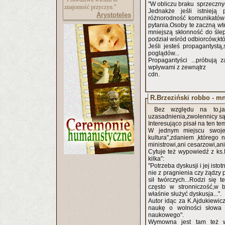
"W obliczu braku sprzeczny
znajomość przyczyn."
Jednakże jeśli istnieją 
Arystoteles
różnorodność komunikatów-
pytania.Osoby te zaczną w
mniejszą skłonność do śle
podział wśród odbiorców,kt
Jeśli jesteś propagantyst
poglądów...
Propagantyści ...próbują 
wpływami z zewnątrz
cdn.
R.Brzeziński robbo - m
Bez względu na to,j
uzasadnienia,zwolennicy są
Interesująco pisał na ten t
W jednym miejscu swojej
kultura",zdaniem ,którego
ministrowi,ani cesarzowi,ani
Cytuje też wypowiedź z ks
kilka":
"Potrzeba dyskusji i jej is
nie z pragnienia czy żądzy 
sił twórczych...Rodzi się 
często w stronniczość,w 
właśnie służyć dyskusja...".
Autor idąc za K.Ajdukiewi
naukę o wolności słowa 
naukowego".
Wymowna jest tam też w