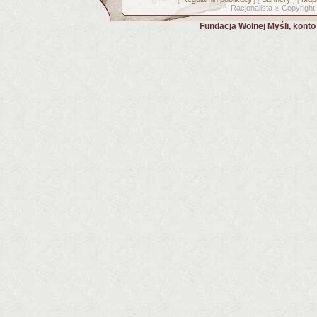
Racjonalista
Copyright
©
Fundacja Wolnej Myśli, kont