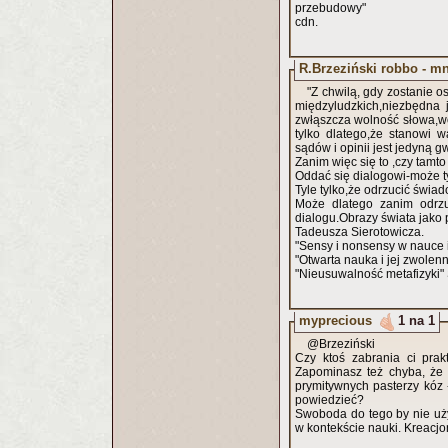
przebudowy"
cdn.
R.Brzeziński robbo - m
"Z chwilą, gdy zostanie 
międzyludzkich,niezbędna 
zwłąszcza wolność słowa,w
tylko dlatego,że stanowi 
sądów i opinii jest jedyną 
Zanim więc się to ,czy tamt
Oddać się dialogowi-może ty
Tyle tylko,że odrzucić świad
Może dlatego zanim odrzu
dialogu.Obrazy świata jako 
Tadeusza Sierotowicza.
"Sensy i nonsensy w nauce i 
"Otwarta nauka i jej zwolen
"Nieusuwalność metafizyki" 
myprecious
1 na 1
@Brzeziński
Czy ktoś zabrania ci pra
Zapominasz też chyba, że 
prymitywnych pasterzy kóz 
powiedzieć?
Swoboda do tego by nie uż
w kontekście nauki. Kreacjo