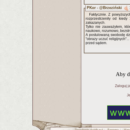
PKor - @Brzeziński
Faktycznie. Z powyższych
rozprzestrzeniły od kied
zakazanych.
Tylko nie zauważyłem, któ
naukowo, rozumowo, bezstr
A postulowaną swobodę dzia
"obrazy uczuć religijnych".
przed sądem.
Aby d
Zaloguj j
Je
Regulamin publikacji
Bannery
Mapa
[
] [
] [