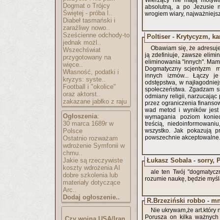
Wierzący nie mają motywa
Dogmat o Trójcy
absolutną, a po Jezusie m
Świętej - próba l..
wrogiem wiary, najważniejsze
Diabeł tasmański i
zaraźliwy nowo..
Sześcienne odchody-to
Poltiser - Krytycyzm, ka
jednak możl..
Obawiam się, że adresuje
Wszechświat
ją zdefiniuje, zawsze elim
przygotowany na
eliminowania "innych". Mam 
więce..
Dogmatyczny scjentyzm mi
Własność, podatki i
innych izmów... Łączy j
kryzys: syste..
odstępstwa, w najłagodniej
Football i "okolice"
społeczeństwa. Zgadzam s
oraz aktorst..
odmiany religii, narzucając
zakazane jabłko z raju
przez ograniczenia finanso
wad metod i wyników jest 
Ogłoszenia
:
wymagania poziom koniec
30 marca 1689r w
treścią, niedoinformowani
Polsce
wszystko. Jak pokazują p
powszechnie akceptowalne. 
Ostatnio rozważam
wdrożenie Symfonii w
chmu..
Łukasz Sobala - sorry, P
Jakie są rzeczywiste
koszty wdrożenia AI
ale ten Twój "dogmatyczn
dobre szkolenia lub
rozumie naukę, będzie myśl
materiały dotyczące
Arc..
Dodaj ogłoszenie..
R.Brzeziński robbo - m
Nie ukrywam,że art.który 
Porusza on kilka ważnych 
Czy wojna USA/Iran