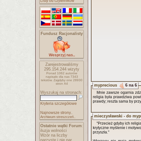
Listy od czytelników
Fundusz Racjonalisty
Wesprzyj nas..
Zarejestrowaliśmy
295.154.244
wizyty
Ponad 1062 autorów
napisało
dla nas 7343
tekstów.
Zajęłyby one 28930
stron A4
myprecious
6 na 6
Wyszukaj na stronach:
Mnie zawsze ogarnia zdzi
religia była prawdziwa po
prawdy; reszta sama by przy
Kryteria szczegółowe
Najnowsze strony..
mieczysławski - do myp
Archiwum streszczeń..
"Przecież gdyby ich reli
Ostatnie wątki Forum
:
krytyczne myślenie i motyw
iluzja wolności
przyszła."
Wzór na liczby
parzyste i nie par..