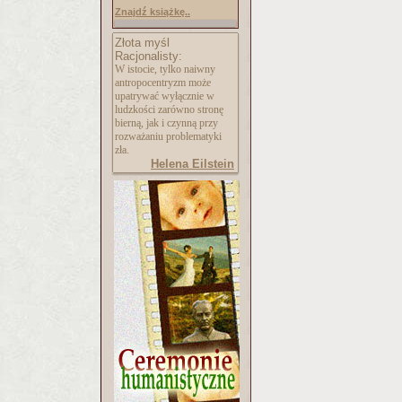
Znajdź książkę..
Złota myśl
Racjonalisty:
W istocie, tylko naiwny
antropocentryzm może
upatrywać wyłącznie w
ludzkości zarówno stronę
bierną, jak i czynną przy
rozważaniu problematyki
zła.
Helena Eilstein