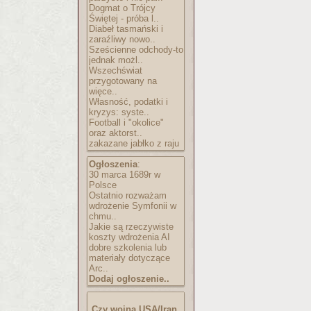
Dogmat o Trójcy
Świętej - próba l..
Diabeł tasmański i
zaraźliwy nowo..
Sześcienne odchody-to
jednak możl..
Wszechświat
przygotowany na
więce..
Własność, podatki i
kryzys: syste..
Football i "okolice"
oraz aktorst..
zakazane jabłko z raju
Ogłoszenia
:
30 marca 1689r w
Polsce
Ostatnio rozważam
wdrożenie Symfonii w
chmu..
Jakie są rzeczywiste
koszty wdrożenia AI
dobre szkolenia lub
materiały dotyczące
Arc..
Dodaj ogłoszenie..
Czy wojna USA/Iran