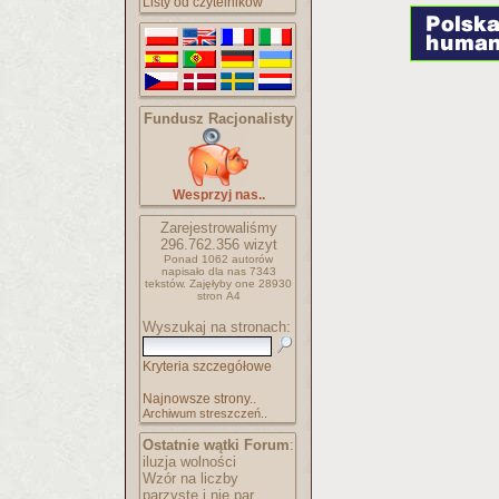
Listy od czytelników
Fundusz Racjonalisty
Wesprzyj nas..
Zarejestrowaliśmy
296.762.356
wizyt
Ponad 1062 autorów
napisało
dla nas 7343
tekstów.
Zajęłyby one 28930
stron A4
Wyszukaj na stronach:
Kryteria szczegółowe
Najnowsze strony..
Archiwum streszczeń..
Ostatnie wątki Forum
:
iluzja wolności
Wzór na liczby
parzyste i nie par..