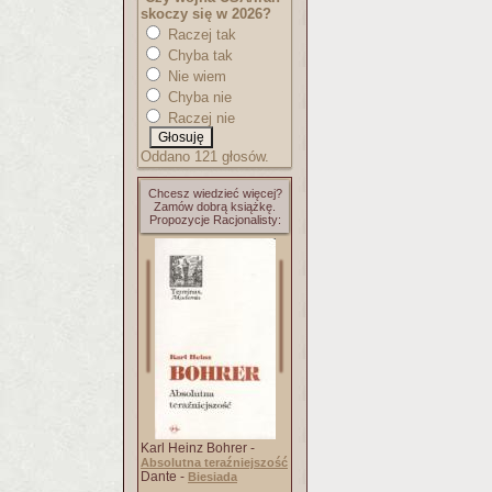
skoczy się w 2026?
Raczej tak
Chyba tak
Nie wiem
Chyba nie
Raczej nie
Oddano 121 głosów.
Chcesz wiedzieć więcej?
Zamów dobrą książkę.
Propozycje Racjonalisty:
Karl Heinz Bohrer -
Absolutna teraźniejszość
Dante -
Biesiada