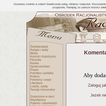
Używamy cookies w celach świadczenia usług, reklamy i statystyk. Korzystani
urządzeniu. Pamiętaj, że zawsze możesz
zmie
Światopogląd
Religie i sekty
Komenta
Biblia
Kościół i Katolicyzm
Filozofia
Nauka
Społeczeństwo
Prawo
Państwo i polityka
Aby dodać
Kultura
Felietony i eseje
Literatura
Zaloguj ja
Ludzie, cytaty
Tematy różnorodne
Jeżeli n
Znalezione w sieci
Współpraca
Pytania i odpowiedzi