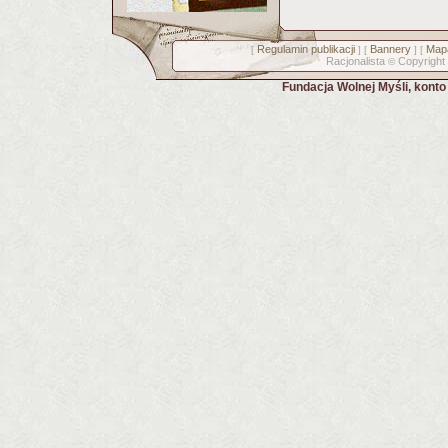
Regulamin publikacji
Bannery
Mapa
[
] [
] [
Racjonalista
Copyright
©
Fundacja Wolnej Myśli, kont