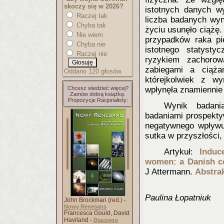
skoczy się w 2026?
istotnych danych w
Raczej tak
liczba badanych wyn
Chyba tak
życiu usunęło ciążę
Nie wiem
przypadków raka pi
Chyba nie
istotnego statyst
Raczej nie
ryzykiem zachorow
zabiegami a ciąża
Oddano 120 głosów.
którejkolwiek z w
Chcesz wiedzieć więcej?
wpłynęła znamiennie 
Zamów dobrą książkę.
Propozycje Racjonalisty:
Wynik badani
badaniami prospekty
negatywnego wpływu
sutka w przyszłości,
Artykuł:
Induc
women: a Danish c
J Attermann.
Abstra
Paulina Łopatniuk
John Brockman (red.) -
Nowy Renesans
Francesca Gould, David
Haviland -
Dlaczego