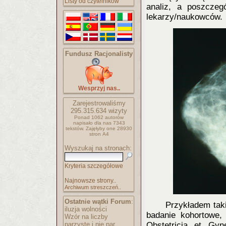
Listy od czytelników
analiz, a poszczeg
lekarzy/naukowców.
Fundusz Racjonalisty
Wesprzyj nas..
Zarejestrowaliśmy
295.315.634
wizyty
Ponad 1062 autorów
napisało
dla nas 7343
tekstów.
Zajęłyby one 28930
stron A4
Wyszukaj na stronach:
Kryteria szczegółowe
Najnowsze strony..
Archiwum streszczeń..
Ostatnie wątki Forum
:
Przykładem tak
iluzja wolności
badanie kohortowe,
Wzór na liczby
parzyste i nie par..
Obstetricia et Gy