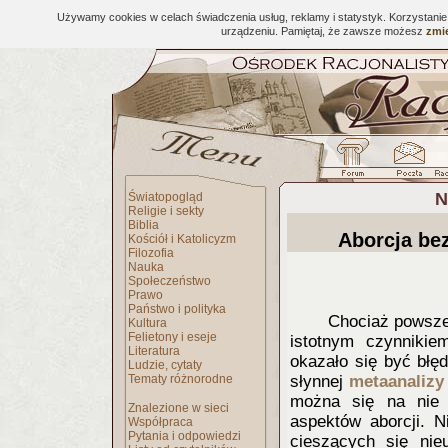
Używamy cookies w celach świadczenia usług, reklamy i statystyk. Korzystani
urządzeniu. Pamiętaj, że zawsze możesz
zmie
N
Światopogląd
Religie i sekty
Biblia
Aborcja bez
Kościół i Katolicyzm
Filozofia
Nauka
Społeczeństwo
Prawo
Państwo i polityka
Chociaż powszec
Kultura
Felietony i eseje
istotnym czynnikie
Literatura
okazało się być błę
Ludzie, cytaty
Tematy różnorodne
słynnej
metaana
liz
można się na nie 
Znalezione w sieci
aspektów aborcji. N
Współpraca
Pytania i odpowiedzi
cieszących się nie