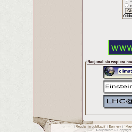
z
n
Odda
Racjonalista wspiera na
Regulamin publikacji
Bannery
Mapa
[
] [
] [
Racjonalista
Copyright
©