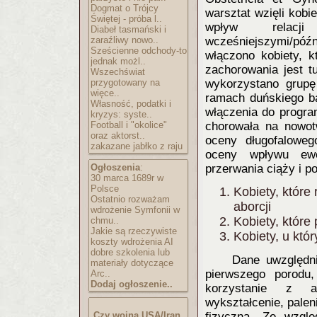
Dogmat o Trójcy
warsztat wzięli kobi
Świętej - próba l..
wpływ relac
Diabeł tasmański i
zaraźliwy nowo..
wcześniejszymi/późn
Sześcienne odchody-to
włączono kobiety, k
jednak możl..
zachorowania jest t
Wszechświat
przygotowany na
wykorzystano grupę
więce..
ramach duńskiego b
Własność, podatki i
włączenia do program
kryzys: syste..
Football i "okolice"
chorowała na nowotw
oraz aktorst..
oceny długofalowe
zakazane jabłko z raju
oceny wpływu ewen
Ogłoszenia
:
przerwania ciąży i 
30 marca 1689r w
Polsce
Kobiety, które 
Ostatnio rozważam
aborcji
wdrożenie Symfonii w
Kobiety, które
chmu..
Jakie są rzeczywiste
Kobiety, u któ
koszty wdrożenia AI
dobre szkolenia lub
Dane uwzględn
materiały dotyczące
pierwszego porodu,
Arc..
Dodaj ogłoszenie..
korzystanie z an
wykształcenie, pale
Czy wojna USA/Iran
fizyczna. Ze wzgl