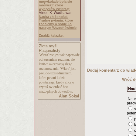
mrówkojady boją się
mrówek? Zbiór
wybryków zwierząt
Vinod K. Wadhawan -
Nauka złożoności.
Trudne pytania, które
zadajemy o sobie i o
naszym Wszechświecie
Znajdź książkę..
Złota myśl
Racjonalisty:
'Wiara' nie jest tak naprawdę
odrzuceniem rozumu, ale
leniwą akceptacją złego
rozumowania. 'Wiara' jest
Dodaj komentarz do wiad
pseudo-uzasadnieni
em,
które pewni ludzie
Wróć d
powtarzają, kiedy chcą o
czymś twierdzić bez
Nauk
niezbędnych dowodów.
Alan Sokal
Neur
pracy
s
poten
p
k
c