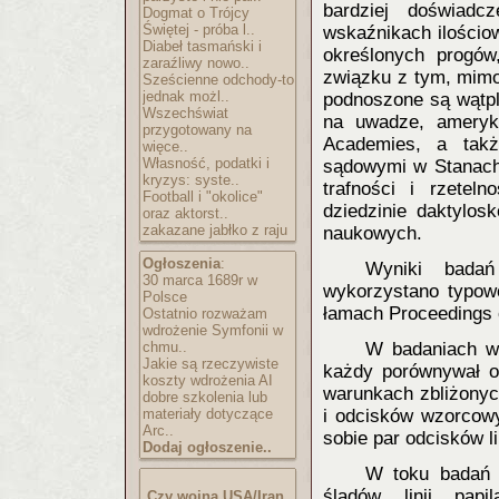
bardziej doświadc
Dogmat o Trójcy
Świętej - próba l..
wskaźnikach ilościo
Diabeł tasmański i
określonych progów
zaraźliwy nowo..
związku z tym, mimo 
Sześcienne odchody-to
jednak możl..
podnoszone są wątpli
Wszechświat
na uwadze, ameryka
przygotowany na
Academies, a tak
więce..
Własność, podatki i
sądowymi w Stanach 
kryzys: syste..
trafności i rzetel
Football i "okolice"
dziedzinie daktylos
oraz aktorst..
zakazane jabłko z raju
naukowych.
Ogłoszenia
:
Wyniki bada
30 marca 1689r w
wykorzystano typow
Polsce
łamach Proceedings 
Ostatnio rozważam
wdrożenie Symfonii w
chmu..
W badaniach wz
Jakie są rzeczywiste
każdy porównywał ok
koszty wdrożenia AI
warunkach zbliżonyc
dobre szkolenia lub
materiały dotyczące
i odcisków wzorcow
Arc..
sobie par odcisków li
Dodaj ogłoszenie..
W toku badań p
śladów linii pap
Czy wojna USA/Iran