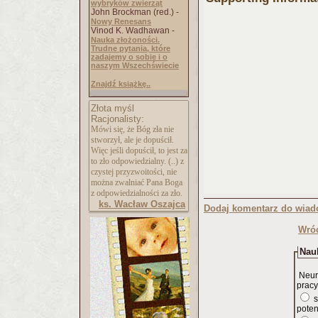
wybryków zwierząt
John Brockman (red.) -
Nowy Renesans
Vinod K. Wadhawan -
Nauka złożoności.
Trudne pytania, które
zadajemy o sobie i o
naszym Wszechświecie
Znajdź książkę..
Złota myśl
Racjonalisty:
Mówi się, że Bóg zła nie
stworzył, ale je dopuścił.
Więc jeśli dopuścił, to jest za
to zło odpowiedzialny. (..) z
czystej przyzwoitości, nie
można zwalniać Pana Boga
z odpowiedzialności za zło.
ks. Wacław Oszajca
Dodaj komentarz do wiad
Wróć
Nauk
Neur
pracy
s
poten