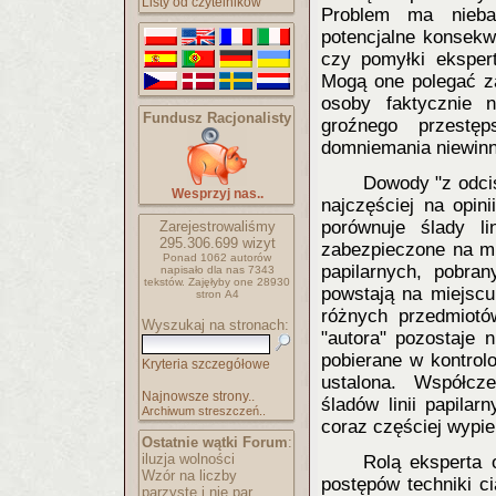
Listy od czytelników
Problem ma nieba
potencjalne konsekw
czy pomyłki eksper
Mogą one polegać za
osoby faktycznie 
Fundusz Racjonalisty
groźnego przestęp
domniemania niewinn
Dowody "z odcis
Wesprzyj nas..
najczęściej na opin
porównuje ślady li
Zarejestrowaliśmy
295.306.699
wizyt
zabezpieczone na mi
Ponad 1062 autorów
papilarnych, pobran
napisało
dla nas 7343
tekstów.
Zajęłyby one 28930
powstają na miejscu
stron A4
różnych przedmiotó
Wyszukaj na stronach:
"autora" pozostaje 
pobierane w kontrol
Kryteria szczegółowe
ustalona. Współcz
Najnowsze strony..
śladów linii papilar
Archiwum streszczeń..
coraz częściej wypie
Ostatnie wątki Forum
:
iluzja wolności
Rolą eksperta 
Wzór na liczby
postępów techniki c
parzyste i nie par..