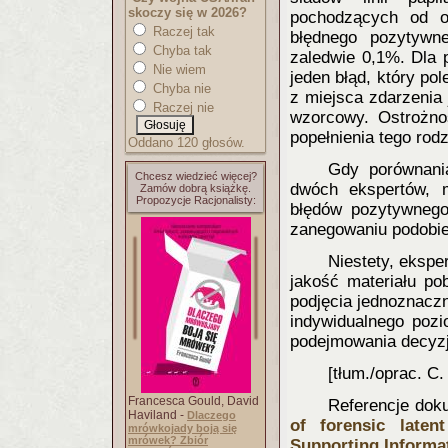
skoczy się w 2026?
pochodzących od o
Raczej tak
błędnego pozytywn
Chyba tak
zaledwie 0,1%. Dla 
Nie wiem
jeden błąd, który pol
Chyba nie
z miejsca zdarzenia 
Raczej nie
wzorcowy. Ostrożno
popełnienia tego rod
Oddano 120 głosów.
Gdy porównani
Chcesz wiedzieć więcej?
dwóch ekspertów, m
Zamów dobrą książkę.
Propozycje Racjonalisty:
błędów pozytywnego
zanegowaniu podobi
Niestety, eksper
jakość materiału po
podjęcia jednoznaczn
indywidualnego pozi
podejmowania decyzj
[tłum./oprac. C.
Francesca Gould, David
Referencje doku
Haviland -
Dlaczego
of forensic laten
mrówkojady boją się
mrówek? Zbiór
Supporting Informa