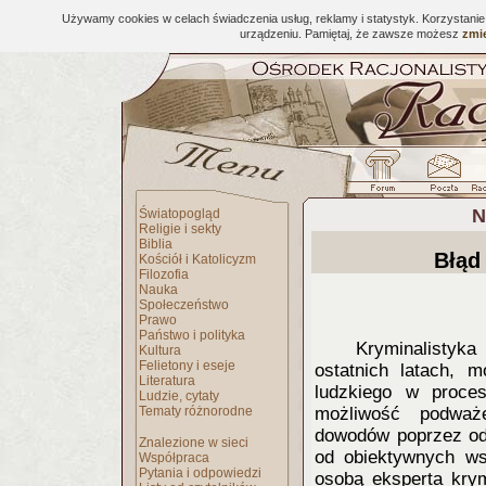
Używamy cookies w celach świadczenia usług, reklamy i statystyk. Korzystani
urządzeniu. Pamiętaj, że zawsze możesz
zmie
N
Światopogląd
Religie i sekty
Biblia
Błąd
Kościół i Katolicyzm
Filozofia
Nauka
Społeczeństwo
Prawo
Państwo i polityka
Kryminalistyk
Kultura
Felietony i eseje
ostatnich latach, 
Literatura
ludzkiego w proce
Ludzie, cytaty
Tematy różnorodne
możliwość podważe
dowodów poprzez odw
Znalezione w sieci
od obiektywnych ws
Współpraca
Pytania i odpowiedzi
osobą eksperta krym