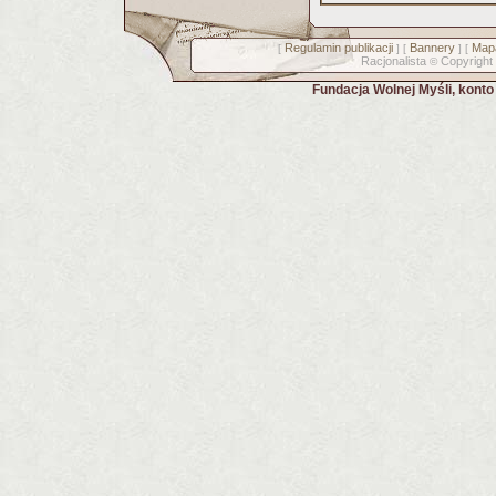
Regulamin publikacji
Bannery
Mapa
[
] [
] [
Racjonalista
Copyright
©
Fundacja Wolnej Myśli, kont