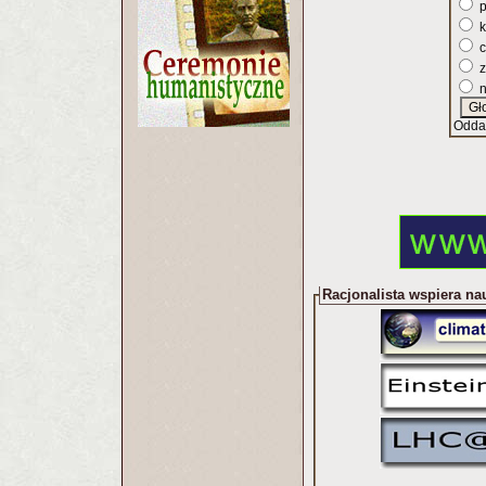
p
k
c
z
n
Odda
Racjonalista wspiera na