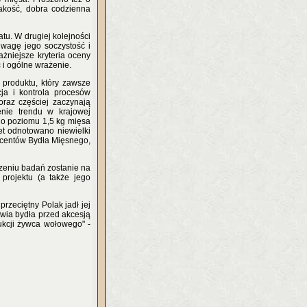
 jakość, dobra codzienna
tu. W drugiej kolejności
uwagę jego soczystość i
żniejsze kryteria oceny
 i ogólne wrażenie.
 produktu, który zawsze
cja i kontrola procesów
raz częściej zaczynają
nie trendu w krajowej
go poziomu 1,5 kg mięsa
et odnotowano niewielki
ducentów Bydła Mięsnego,
zeniu badań zostanie na
 projektu (a także jego
rzeciętny Polak jadł jej
owia bydła przed akcesją
ukcji żywca wołowego" -