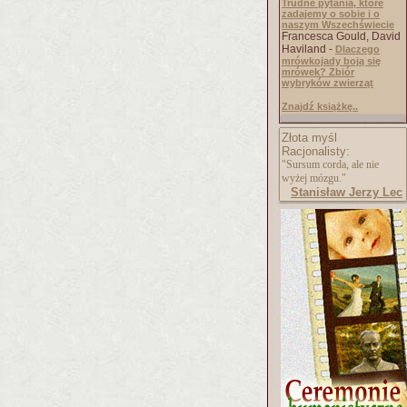
Trudne pytania, które
zadajemy o sobie i o
naszym Wszechświecie
Francesca Gould, David
Haviland -
Dlaczego
mrówkojady boją się
mrówek? Zbiór
wybryków zwierząt
Znajdź książkę..
Złota myśl
Racjonalisty:
"Sursum corda, ale nie
wyżej mózgu."
Stanisław Jerzy Lec