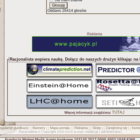
nie mam zdania
Oddano 26414 głosów.
Reklama
Racjonalista wspiera naukę. Dołącz do naszych drużyn klikając na
TUTAJ
Więcej informacji znajdziesz
egulamin publikacji
Bannery
Mapa portalu
Reklama
Sklep
Zarejestruj się
Konta
] [
] [
] [
] [
] [
] [
Racjonalista
Copyright
redakcja
administrator
©
2000-2018 (e-mail:
|
)
Fundacja Wolnej Myśli, konto bankowe 101140 2017 0000 4002 1048 6365