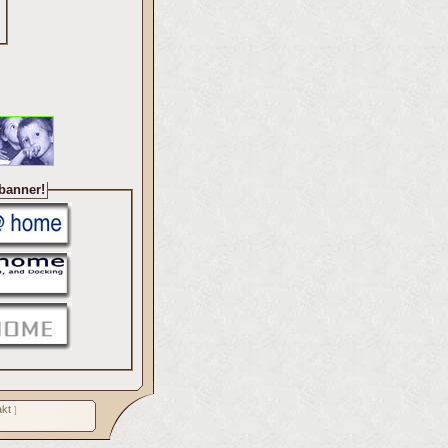
 banner!
kt
]