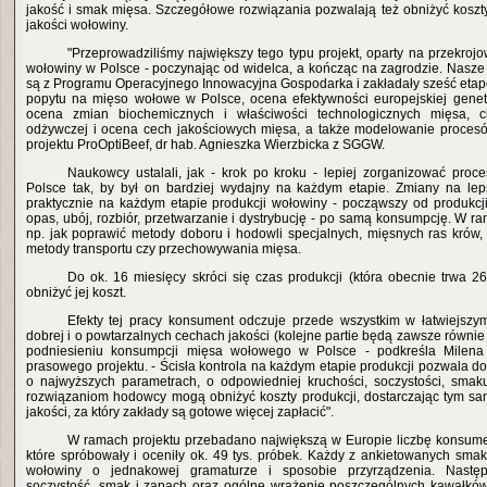
jakość i smak mięsa. Szczegółowe rozwiązania pozwalają też obniżyć koszty
jakości wołowiny.
"Przeprowadziliśmy największy tego typu projekt, oparty na przekroj
wołowiny w Polsce - poczynając od widelca, a kończąc na zagrodzie. Nasze
są z Programu Operacyjnego Innowacyjna Gospodarka i zakładały sześć eta
popytu na mięso wołowe w Polsce, ocena efektywności europejskiej genet
ocena zmian biochemicznych i właściwości technologicznych mięsa, ch
odżywczej i ocena cech jakościowych mięsa, a także modelowanie procesó
projektu ProOptiBeef, dr hab. Agnieszka Wierzbicka z SGGW.
Naukowcy ustalali, jak - krok po kroku - lepiej zorganizować proc
Polsce tak, by był on bardziej wydajny na każdym etapie. Zmiany na l
praktycznie na każdym etapie produkcji wołowiny - począwszy od produkcji 
opas, ubój, rozbiór, przetwarzanie i dystrybucję - po samą konsumpcję. W r
np. jak poprawić metody doboru i hodowli specjalnych, mięsnych ras krów, 
metody transportu czy przechowywania mięsa.
Do ok. 16 miesięcy skróci się czas produkcji (która obecnie trwa 2
obniżyć jej koszt.
Efekty tej pracy konsument odczuje przede wszystkim w łatwiejszy
dobrej i o powtarzalnych cechach jakości (kolejne partie będą zawsze równie
podniesieniu konsumpcji mięsa wołowego w Polsce - podkreśla Milena
prasowego projektu. - Ścisła kontrola na każdym etapie produkcji pozwala d
o najwyższych parametrach, o odpowiedniej kruchości, soczystości, smak
rozwiązaniom hodowcy mogą obniżyć koszty produkcji, dostarczając tym s
jakości, za który zakłady są gotowe więcej zapłacić".
W ramach projektu przebadano największą w Europie liczbę konsumen
które spróbowały i oceniły ok. 49 tys. próbek. Każdy z ankietowanych sm
wołowiny o jednakowej gramaturze i sposobie przyrządzenia. Następ
soczystość, smak i zapach oraz ogólne wrażenie poszczególnych kawałków