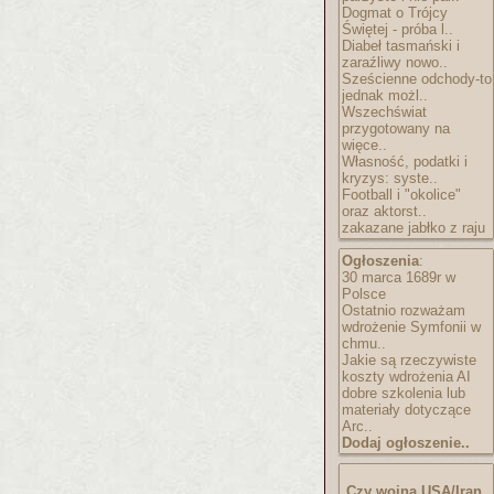
Dogmat o Trójcy
Świętej - próba l..
Diabeł tasmański i
zaraźliwy nowo..
Sześcienne odchody-to
jednak możl..
Wszechświat
przygotowany na
więce..
Własność, podatki i
kryzys: syste..
Football i "okolice"
oraz aktorst..
zakazane jabłko z raju
Ogłoszenia
:
30 marca 1689r w
Polsce
Ostatnio rozważam
wdrożenie Symfonii w
chmu..
Jakie są rzeczywiste
koszty wdrożenia AI
dobre szkolenia lub
materiały dotyczące
Arc..
Dodaj ogłoszenie..
Czy wojna USA/Iran