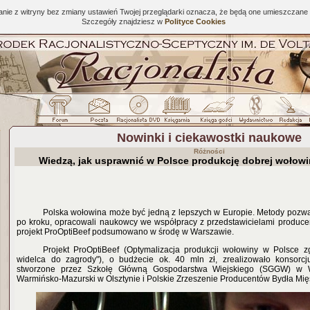
tanie z witryny bez zmiany ustawień Twojej przeglądarki oznacza, że będą one umieszcza
Szczegóły znajdziesz w
Polityce Cookies
Nowinki i ciekawostki naukowe
Różności
Wiedzą, jak usprawnić w Polsce produkcję dobrej wołow
Polska wołowina może być jedną z lepszych w Europie. Metody pozwal
po kroku, opracowali naukowcy we współpracy z przedstawicielami producen
projekt ProOptiBeef podsumowano w środę w Warszawie.
Projekt ProOptiBeef (Optymalizacja produkcji wołowiny w Polsce z
widelca do zagrody"), o budżecie ok. 40 mln zł, zrealizowało konsor
stworzone przez Szkołę Główną Gospodarstwa Wiejskiego (SGGW) w W
Warmińsko-Mazurski w Olsztynie i Polskie Zrzeszenie Producentów Bydła Mi