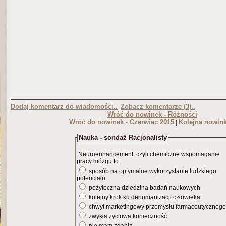
Dodaj komentarz do wiadomości..
Zobacz komentarze (3)..
Wróć do nowinek - Różności
Wróć do nowinek - Czerwiec 2015
Kolejna nowink
|
Nauka - sondaż Racjonalisty
Neuroenhancement, czyli chemiczne wspomaganie
pracy mózgu to:
sposób na optymalne wykorzystanie ludzkiego
potencjału
pożyteczna dziedzina badań naukowych
kolejny krok ku dehumanizacji człowieka
chwyt marketingowy przemysłu farmaceutycznego
zwykła życiowa konieczność