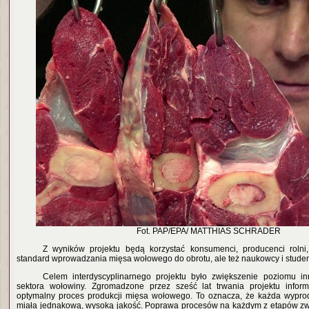
Fot. PAP/EPA/ MATTHIAS SCHRADER
Z wyników projektu będą korzystać konsumenci, producenci rolni,
standard wprowadzania mięsa wołowego do obrotu, ale też naukowcy i studen
Celem interdyscyplinarnego projektu było zwiększenie poziomu in
sektora wołowiny. Zgromadzone przez sześć lat trwania projektu infor
optymalny proces produkcji mięsa wołowego. To oznacza, że każda wypro
miała jednakową, wysoką jakość. Poprawa procesów na każdym z etapów zw