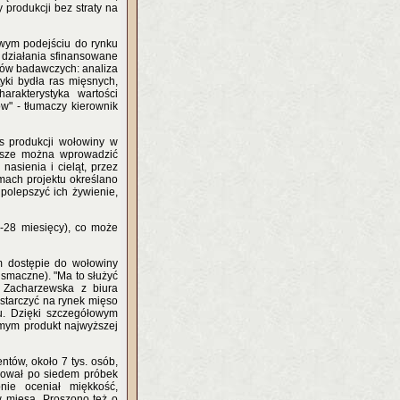
 produkcji bez straty na
owym podejściu do rynku
 działania sfinansowane
pów badawczych: analiza
yki bydła ras mięsnych,
arakterystyka wartości
w" - tłumaczy kierownik
es produkcji wołowiny w
epsze można wprowadzić
nasienia i cieląt, przez
amach projektu określano
polepszyć ich żywienie,
6-28 miesięcy), co może
m dostępie do wołowiny
 smaczne). "Ma to służyć
 Zacharzewska z biura
ostarczyć na rynek mięso
u. Dzięki szczegółowym
amym produkt najwyższej
tów, około 7 tys. osób,
akował po siedem próbek
nie oceniał miękkość,
 mięsa. Proszono też o