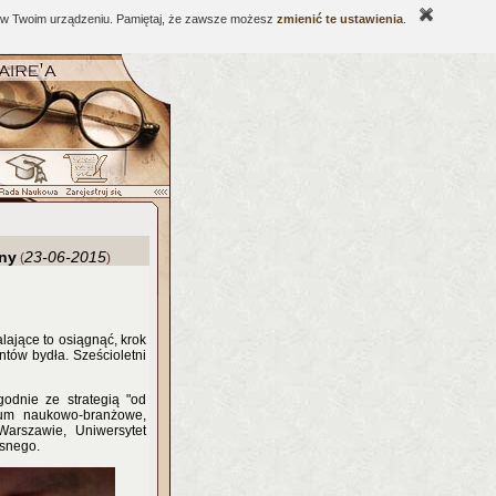
ne w Twoim urządzeniu. Pamiętaj, że zawsze możesz
zmienić te ustawienia
.
iny
23-06-2015
(
)
ające to osiągnąć, krok
tów bydła. Sześcioletni
godnie ze strategią "od
cjum naukowo-branżowe,
arszawie, Uniwersytet
ęsnego.