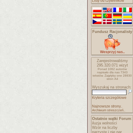
Listy od czytelników
Fundusz Racjonalisty
Wesprzyj nas..
Zarejestrowaliśmy
295.320.071
wizyt
Ponad 1062 autorów
napisało
dla nas 7343
tekstów.
Zajęłyby one 28930
stron A4
Wyszukaj na stronach:
Kryteria szczegółowe
Najnowsze strony..
Archiwum streszczeń..
Ostatnie wątki Forum
:
iluzja wolności
Wzór na liczby
parzyste i nie par..