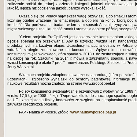
zaliczenie próbki do jednej z czterech kategorii jakości: niezadowalająca
jakość, lepsza niż codzienna jakość, bardzo wysoka jakość.
Okazało się, że Polacy największą wagę przywiązują do smaku i aroma
liczy się ogólne wrażenie na temat mięsa, a dopiero na końcu biorą pod 
kruchość. Dla porównania, badani w ten sam sposób Australijczycy za najwa
mięsa wołowego uznali kruchość, smak i aromat, a dopiero później soczystość
"Celem projektu ProOptiBeef jest dostarczenie konsumentom takiego
będzie spełniał ich oczekiwania. Aby to uzyskać, ważna jest standaryza
produkcyjnych na każdym etapie. Uczestnicy łańcucha dostaw w Polsce co
wdrażać strategie zorientowane na konsumenta. Wpływa to na odwróce
konsumpcji mięsa wołowego, która spadła w 2013 r. do zastraszająco niskie
na osobę na rok. Szacunki na 2014 r. mówią o zatrzymaniu spadku, a naw
wzrost konsumpcji o około 7 proc." - mówi prezes Polskiego Zrzeszenia Pro
Jerzy Wierzbicki.
W ramach projektu zakupiono nowoczesną aparaturę (która po zakońc
uczelniach) i zgłoszono wynalazki do ochrony patentowej. Informacje nt.
naukowe rezultaty) można znaleźć na stronie www.prooptibeef.pl
Polscy konsumenci systematycznie rezygnowali z wołowiny (w 1989 r. p
w roku 17,6 kg, w 2008 - 4 kg). "Doprowadziło to do znacznego spadku pogł
do UE i zmniejszenia liczby hodowców ze względu na nieopłacalność prod
zauważa rzeczniczka projektu.
PAP - Nauka w Polsce. Źródło:
www.naukawpolsce.pap.pl