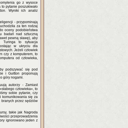
pomylenia go z wysoce
to pytanie poszukiwało
ton. Wyniki ich analiz
ligencji - przypominają
uchodziła za ten rodzaj
 do oceny podobieństwa
lu badań nad sztuczną
 nawet pewną sławę), aby
t Turinga to sytuacja
ostając w ukryciu dla
stowych. Jeżeli człowiek
em czy z komputerem, to
omputera od człowieka,
łby podszywać się pod
tie i Guitton proponują
do góry nogami.
uują autorzy - Zamiast
»słabego człowieka«, to
liśmy sobie pytanie, czy
cji komunikowania się za
 branych przez sędziów
rsy, takie jak Nagroda
żliwości przeprowadzenia
pory ignorowano jeden z