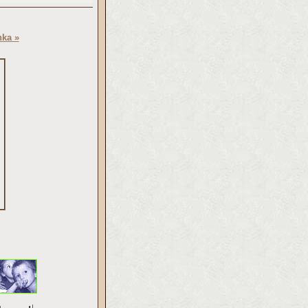
nka »