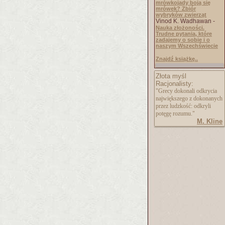
mrówkojady boją się
mrówek? Zbiór
wybryków zwierząt
Vinod K. Wadhawan -
Nauka złożoności.
Trudne pytania, które
zadajemy o sobie i o
naszym Wszechświecie
Znajdź książkę..
Złota myśl
Racjonalisty:
"Grecy dokonali odkrycia
największego z dokonanych
przez ludzkość: odkryli
potęgę rozumu."
M. Kline