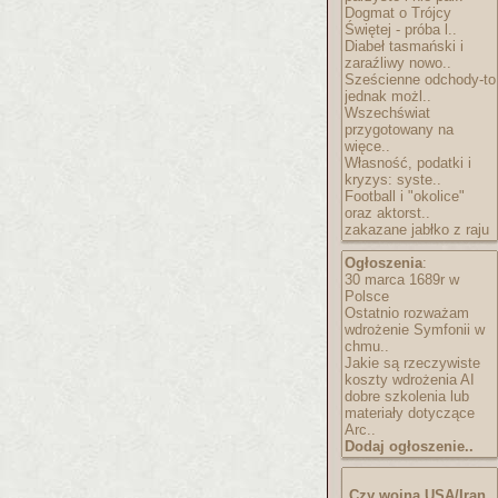
Dogmat o Trójcy
Świętej - próba l..
Diabeł tasmański i
zaraźliwy nowo..
Sześcienne odchody-to
jednak możl..
Wszechświat
przygotowany na
więce..
Własność, podatki i
kryzys: syste..
Football i "okolice"
oraz aktorst..
zakazane jabłko z raju
Ogłoszenia
:
30 marca 1689r w
Polsce
Ostatnio rozważam
wdrożenie Symfonii w
chmu..
Jakie są rzeczywiste
koszty wdrożenia AI
dobre szkolenia lub
materiały dotyczące
Arc..
Dodaj ogłoszenie..
Czy wojna USA/Iran