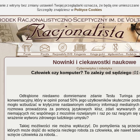
tanie z witryny bez zmiany ustawień Twojej przeglądarki oznacza, że będą one umieszcza
Szczegóły znajdziesz w
Polityce Cookies
Nowinki i ciekawostki naukowe
Cybernetyka i robotyka
Człowiek czy komputer? To zależy od sędziego
01
(
Odtrąbione niedawno domniemane zdanie Testu Turinga p
konwersacyjny, który w opinii ponad 50% jego użytkowników skutecznie pods
mogło wzbudzać w krytycznie nastawionym odbiorcy informacji medialnych
rozmowa prowadzona za pomocą językowych klisz, zdań wyrwanych z k
niemających nic wspólnego z mozolnie rozwijanym i raz po raz rwącym się
wrażenie wytworu zdrowego ludzkiego umysłu?
Takiej możliwości nie można wykluczyć. Do pomyślenia są przecież
których może dojść do wzięcia niezłego robota za człowieka, ale nawet takie
wzięcie człowieka za robota...