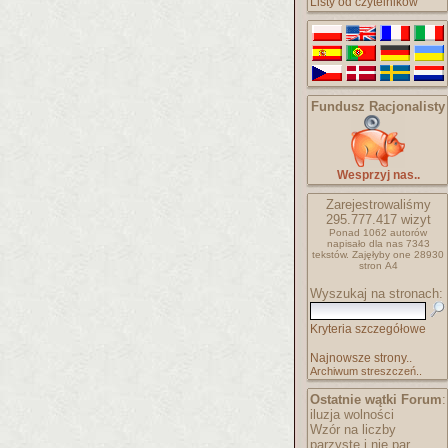
Listy od czytelników
Fundusz Racjonalisty
Wesprzyj nas..
Zarejestrowaliśmy
295.777.417
wizyt
Ponad 1062 autorów
napisało
dla nas 7343
tekstów.
Zajęłyby one 28930
stron A4
Wyszukaj na stronach:
Kryteria szczegółowe
Najnowsze strony..
Archiwum streszczeń..
Ostatnie wątki Forum
:
iluzja wolności
Wzór na liczby
parzyste i nie par..