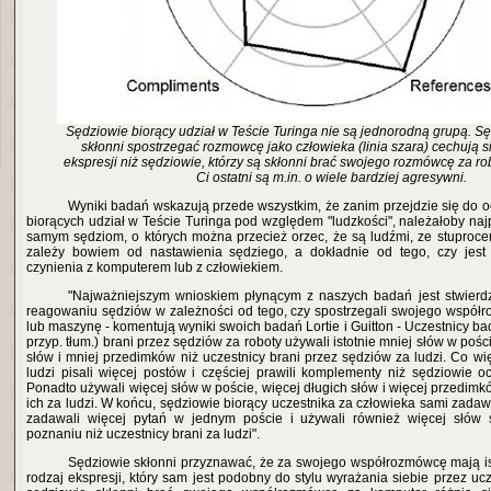
Sędziowie biorący udział w Teście Turinga nie są jednorodną grupą. Sę
skłonni spostrzegać rozmowcę jako człowieka (linia szara) cechują s
ekspresji niż sędziowie, którzy są skłonni brać swojego rozmówcę za rob
Ci ostatni są m.in. o wiele bardziej agresywni.
Wyniki badań wskazują przede wszystkim, że zanim przejdzie się do 
biorących udział w Teście Turinga pod względem "ludzkości", należałoby najpi
samym sędziom, o których można przecież orzec, że są ludźmi, ze stuproc
zależy bowiem od nastawienia sędziego, a dokładnie od tego, czy jes
czynienia z komputerem lub z człowiekiem.
"Najważniejszym wnioskiem płynącym z naszych badań jest stwierdz
reagowaniu sędziów w zależności od tego, czy spostrzegali swojego współ
lub maszynę - komentują wyniki swoich badań Lortie i Guitton - Uczestnicy ba
przyp. tłum.) brani przez sędziów za roboty używali istotnie mniej słów w pośc
słów i mniej przedimków niż uczestnicy brani przez sędziów za ludzi. Co wię
ludzi pisali więcej postów i częściej prawili komplementy niż sędziowie oc
Ponadto używali więcej słów w poście, więcej długich słów i więcej przedimk
ich za ludzi. W końcu, sędziowie biorący uczestnika za człowieka sami zadawa
zadawali więcej pytań w jednym poście i używali również więcej słów
poznaniu niż uczestnicy brani za ludzi".
Sędziowie skłonni przyznawać, że za swojego współrozmówcę mają ist
rodzaj ekspresji, który sam jest podobny do stylu wyrażania siebie przez ucz