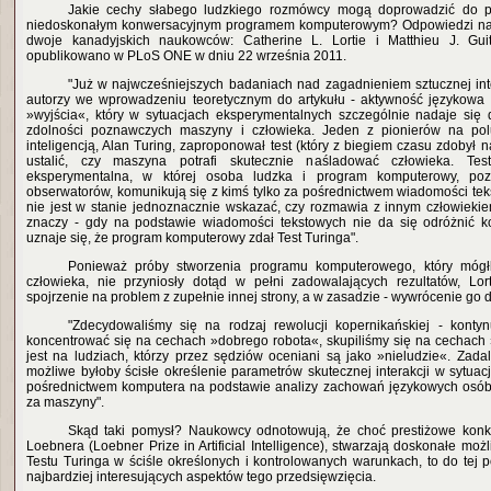
Jakie cechy słabego ludzkiego rozmówcy mogą doprowadzić do 
niedoskonałym konwersacyjnym programem komputerowym? Odpowiedzi na 
dwoje kanadyjskich naukowców: Catherine L. Lortie i Matthieu J. Guit
opublikowano w PLoS ONE w dniu 22 września 2011.
"Już w najwcześniejszych badaniach nad zagadnieniem sztucznej inte
autorzy we wprowadzeniu teoretycznym do artykułu - aktywność językowa 
»wyjścia«, który w sytuacjach eksperymentalnych szczególnie nadaje się
zdolności poznawczych maszyny i człowieka. Jeden z pionierów na po
inteligencją, Alan Turing, zaproponował test (który z biegiem czasu zdobył
ustalić, czy maszyna potrafi skutecznie naśladować człowieka. Tes
eksperymentalna, w której osoba ludzka i program komputerowy, poz
obserwatorów, komunikują się z kimś tylko za pośrednictwem wiadomości tek
nie jest w stanie jednoznacznie wskazać, czy rozmawia z innym człowieki
znaczy - gdy na podstawie wiadomości tekstowych nie da się odróżnić k
uznaje się, że program komputerowy zdał Test Turinga".
Ponieważ próby stworzenia programu komputerowego, który móg
człowieka, nie przyniosły dotąd w pełni zadowalających rezultatów, Lor
spojrzenie na problem z zupełnie innej strony, a w zasadzie - wywrócenie go 
"Zdecydowaliśmy się na rodzaj rewolucji kopernikańskiej - kontyn
koncentrować się na cechach »dobrego robota«, skupiliśmy się na cechach 
jest na ludziach, którzy przez sędziów oceniani są jako »nieludzie«. Zada
możliwe byłoby ścisłe określenie parametrów skutecznej interakcji w sytua
pośrednictwem komputera na podstawie analizy zachowań językowych osób
za maszyny".
Skąd taki pomysł? Naukowcy odnotowują, że choć prestiżowe konku
Loebnera (Loebner Prize in Artificial Intelligence), stwarzają doskonałe mo
Testu Turinga w ściśle określonych i kontrolowanych warunkach, to do tej 
najbardziej interesujących aspektów tego przedsięwzięcia.