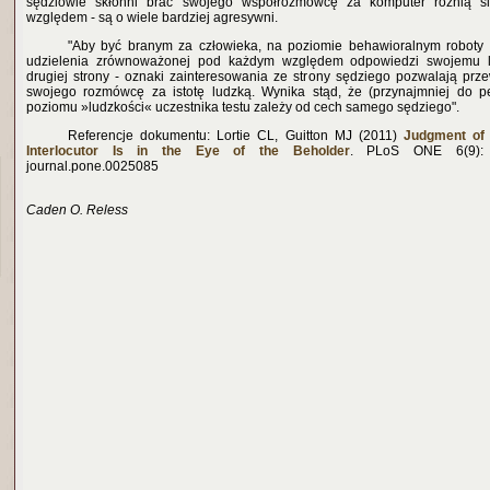
sędziowie skłonni brać swojego współrozmówcę za komputer różnią si
względem - są o wiele bardziej agresywni.
"Aby być branym za człowieka, na poziomie behawioralnym roboty
udzielenia zrównoważonej pod każdym względem odpowiedzi swojemu 
drugiej strony - oznaki zainteresowania ze strony sędziego pozwalają prz
swojego rozmówcę za istotę ludzką. Wynika stąd, że (przynajmniej do 
poziomu »ludzkości« uczestnika testu zależy od cech samego sędziego".
Referencje dokumentu: Lortie CL, Guitton MJ (2011)
Judgment of
Interlocutor Is in the Eye of the Beholder
. PLoS ONE 6(9): e
journal.pone.0025085
Caden O. Reless