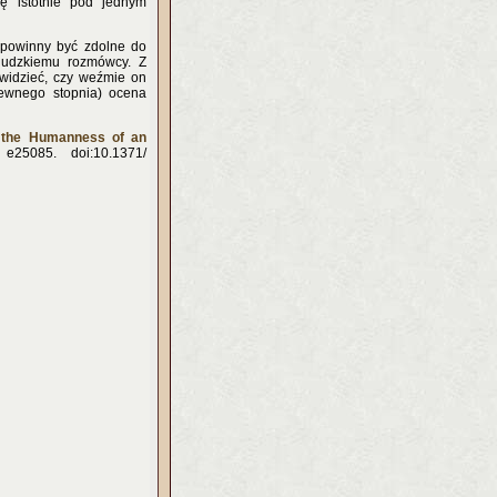
ę istotnie pod jednym
 powinny być zdolne do
ludzkiemu rozmówcy. Z
ewidzieć, czy weźmie on
pewnego stopnia) ocena
 the Humanness of an
25085. doi:10.1371/