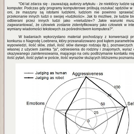
"Od lat zdarza się - zauważają autorzy artykułu - że niektórzy ludzie 
komputer. Podczas gdy programy komputerowe próbują oszukać sędziów w t
oni, że maszyny są istotami ludzkimi, ludziom nie powinno sprawiać 
przekonanie innych ludzi o swojej »ludzkości«. Jak to możliwe, że ludzie bi
odbierani przez innych ludzi jako »nieludzie«? Jakie warunki mus
zagwarantować, że człowiek zostanie zidentyfikowany jako człowiek w int
wymiany wiadomości tekstowych za pośrednictwem komputera?".
W badaniach wykorzystano materiał pochodzący z konwersacji 
konkursu o Nagrodę Loebnera, który przeanalizowano pod kątem parametrów
wypowiedzi, ilość słów, zdań, ilość słów danego rodzaju itp.), poznawczych 
własnej z użyciem zaimka "ja", odniesienia do rodziny i znajomych, wyraz
okazywanego zainteresowania, mającego na celu podtrzymanie kontaktu mi
ilość pytań, ilość pytań w poście, ilość wyrazów służących bliższemu poznaniu 