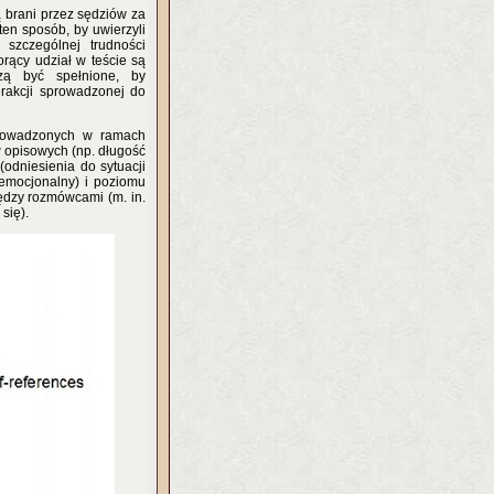
są brani przez sędziów za
en sposób, by uwierzyli
szczególnej trudności
orący udział w teście są
zą być spełnione, by
erakcji sprowadzonej do
prowadzonych w ramach
 opisowych (np. długość
(odniesienia do sytuacji
 emocjonalny) i poziomu
ędzy rozmówcami (m. in.
się).