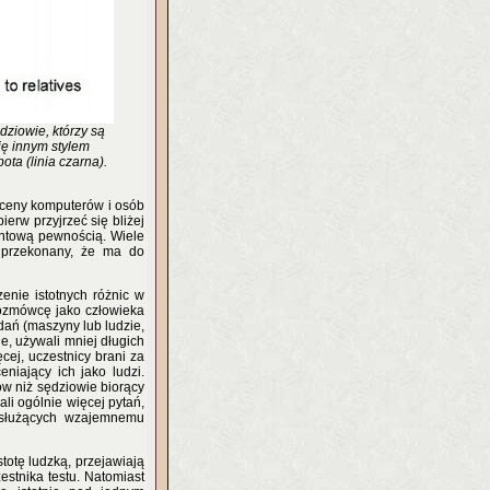
dziowie, którzy są
ię innym stylem
ota (linia czarna).
oceny komputerów i osób
erw przyjrzeć się bliżej
entową pewnością. Wiele
t przekonany, że ma do
enie istotnych różnic w
rozmówcę jako człowieka
dań (maszyny lub ludzie,
ie, używali mniej długich
cej, uczestnicy brani za
eniający ich jako ludzi.
ów niż sędziowie biorący
li ogólnie więcej pytań,
 służących wzajemnemu
otę ludzką, przejawiają
estnika testu. Natomiast