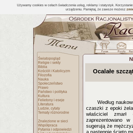
Używamy cookies w celach świadczenia usług, reklamy i statystyk. Korzystani
urządzeniu. Pamiętaj, że zawsze możesz
zmie
N
Światopogląd
Religie i sekty
Biblia
Ocalałe szczą
Kościół i Katolicyzm
Filozofia
Nauka
Społeczeństwo
Prawo
Państwo i polityka
Kultura
Felietony i eseje
Według naukowc
Literatura
czaszki z epoki żela
Ludzie, cytaty
Tematy różnorodne
właściciel zmarł 
zaprezentowano w 
Znalezione w sieci
Współpraca
sugerują że mężczyz
Pytania i odpowiedzi
a następnie ścięto 