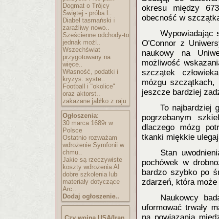
Dogmat o Trójcy
okresu między 673 
Świętej - próba l..
obecność w szczątkac
Diabeł tasmański i
zaraźliwy nowo..
Wypowiadając s
Sześcienne odchody-to
jednak możl..
O'Connor z Uniwersy
Wszechświat
naukowy na Uniwer
przygotowany na
możliwość wskazani
więce..
Własność, podatki i
szczątek człowiek
kryzys: syste..
mózgu szczątkach, k
Football i "okolice"
jeszcze bardziej zad
oraz aktorst..
zakazane jabłko z raju
To najbardziej
Ogłoszenia
:
pogrzebanym szkie
30 marca 1689r w
dlaczego mózg potr
Polsce
tkanki miękkie ulega
Ostatnio rozważam
wdrożenie Symfonii w
Stan uwodnieni
chmu..
Jakie są rzeczywiste
pochówek w drobnozi
koszty wdrożenia AI
bardzo szybko po śm
dobre szkolenia lub
zdarzeń, która może
materiały dotyczące
Arc..
Dodaj ogłoszenie..
Naukowcy badaj
uformować trwały ma
na powiązania międ
Czy wojna USA/Iran