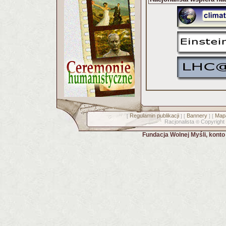
Regulamin publikacji
Bannery
Mapa
[
] [
] [
Racjonalista
Copyright
©
Fundacja Wolnej Myśli, kont