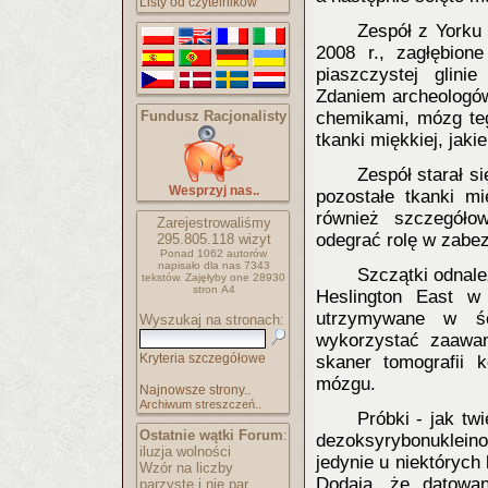
Listy od czytelników
Zespół z Yorku
2008 r., zagłębion
piaszczystej glini
Zdaniem archeologów
Fundusz Racjonalisty
chemikami, mózg teg
tkanki miękkiej, jaki
Zespół starał s
Wesprzyj nas..
pozostałe tkanki mi
również szczegóło
Zarejestrowaliśmy
odegrać rolę w zabe
295.805.118
wizyt
Ponad 1062 autorów
napisało
dla nas 7343
Szczątki odnale
tekstów.
Zajęłyby one 28930
stron A4
Heslington East w
utrzymywane w ści
Wyszukaj na stronach:
wykorzystać zaawan
Kryteria szczegółowe
skaner tomografii 
mózgu.
Najnowsze strony..
Archiwum streszczeń..
Próbki - jak t
Ostatnie wątki Forum
:
dezoksyrybonuklein
iluzja wolności
jedynie u niektórych
Wzór na liczby
Dodają, że datowa
parzyste i nie par..