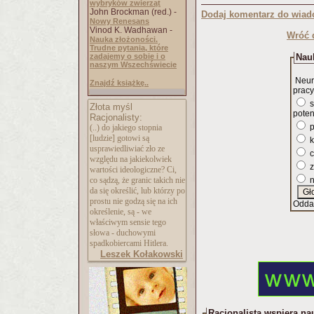
wybryków zwierząt
John Brockman (red.) -
Dodaj komentarz do wiad
Nowy Renesans
Vinod K. Wadhawan -
Wróć 
Nauka złożoności.
Trudne pytania, które
zadajemy o sobie i o
Nauk
naszym Wszechświecie
Neur
Znajdź książkę..
pracy
s
Złota myśl
poten
Racjonalisty:
p
(..) do jakiego stopnia
[ludzie] gotowi są
k
usprawiedliwiać zło ze
c
względu na jakiekolwiek
z
wartości ideologiczne? Ci,
co sądzą, że granic takich nie
n
da się określić, lub którzy po
prostu nie godzą się na ich
Odda
określenie, są - we
właściwym sensie tego
słowa - duchowymi
spadkobiercami Hitlera.
Leszek Kołakowski
Racjonalista wspiera na