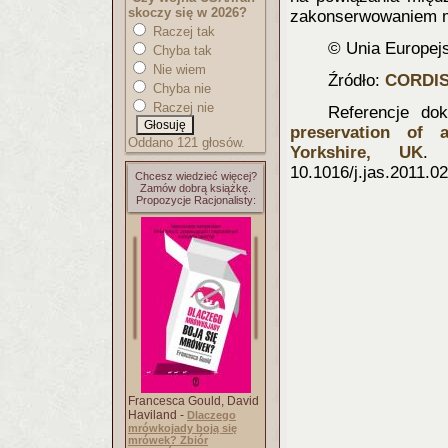
skoczy się w 2026?
zakonserwowaniem 
Raczej tak
© Unia Europej
Chyba tak
Nie wiem
Źródło:
CORDI
Chyba nie
Raczej nie
Referencje do
preservation of 
Oddano 121 głosów.
Yorkshire, UK
. 
10.1016/j.jas.2011.02
Chcesz wiedzieć więcej?
Zamów dobrą książkę.
Propozycje Racjonalisty:
Francesca Gould, David
Haviland -
Dlaczego
mrówkojady boją się
mrówek? Zbiór