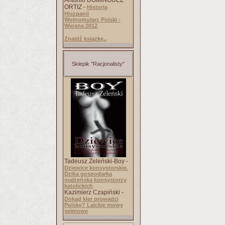
Antonio DOMINGUEZ
ORTIZ -
Historia
Hiszpanii
Wolnomularz Polski -
Wiosna 2012
Znajdź książkę..
Sklepik "Racjonalisty"
Tadeusz Żeleński-Boy -
Dziewice konsystorskie.
Dzika gospodarka
małżeńska konsystorzy
katolickich
Kazimierz Czapiński -
Dokąd kler prowadzi
Polskę? Laickie mowy
sejmowe