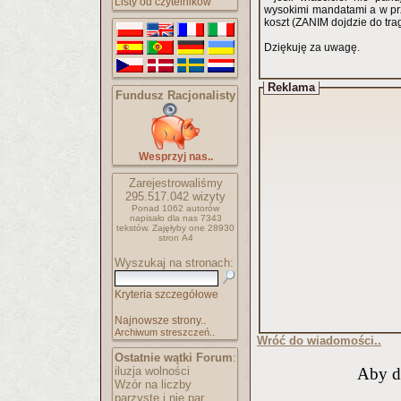
Listy od czytelników
wysokimi mandatami a w pr
koszt (ZANIM dojdzie do tra
Dziękuję za uwagę.
Reklama
Fundusz Racjonalisty
Wesprzyj nas..
Zarejestrowaliśmy
295.517.042
wizyty
Ponad 1062 autorów
napisało
dla nas 7343
tekstów.
Zajęłyby one 28930
stron A4
Wyszukaj na stronach:
Kryteria szczegółowe
Najnowsze strony..
Archiwum streszczeń..
Wróć do wiadomości..
Ostatnie wątki Forum
:
iluzja wolności
Aby d
Wzór na liczby
parzyste i nie par..