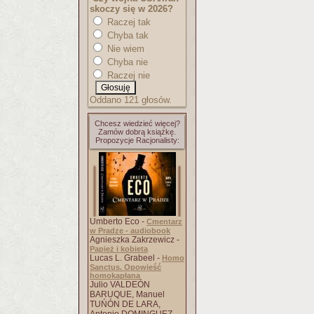
skoczy się w 2026?
Raczej tak
Chyba tak
Nie wiem
Chyba nie
Raczej nie
Oddano 121 głosów.
Chcesz wiedzieć więcej?
Zamów dobrą książkę.
Propozycje Racjonalisty:
Umberto Eco -
Cmentarz
w Pradze - audiobook
Agnieszka Zakrzewicz -
Papież i kobieta
Lucas L. Grabeel -
Homo
Sanctus. Opowieść
homokapłana
Julio VALDEÓN
BARUQUE, Manuel
TUŃÓN DE LARA,