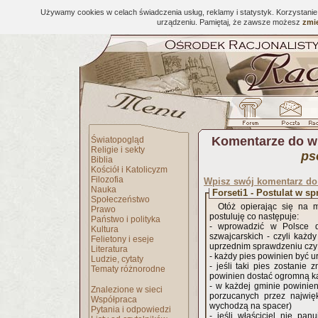
Używamy cookies w celach świadczenia usług, reklamy i statystyk. Korzystani
urządzeniu. Pamiętaj, że zawsze możesz
zmie
Komentarze do w
Światopogląd
Religie i sekty
ps
Biblia
Kościół i Katolicyzm
Filozofia
Wpisz swój komentarz d
Nauka
Forseti1 - Postulat w s
Społeczeństwo
Otóż opierając się na 
Prawo
postuluję co następuje:
Państwo i polityka
- wprowadzić w Polsce d
Kultura
szwajcarskich - czyli każ
Felietony i eseje
uprzednim sprawdzeniu czy
Literatura
- każdy pies powinien być
Ludzie, cytaty
- jeśli taki pies zostanie 
Tematy różnorodne
powinien dostać ogromną k
- w każdej gminie powinie
Znalezione w sieci
porzucanych przez najwię
Współpraca
wychodzą na spacer)
Pytania i odpowiedzi
- jeśli właściciel nie pa