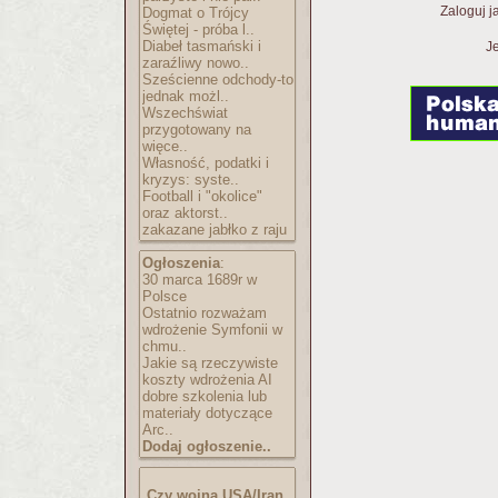
Zaloguj j
Dogmat o Trójcy
Świętej - próba l..
Diabeł tasmański i
Je
zaraźliwy nowo..
Sześcienne odchody-to
jednak możl..
Wszechświat
przygotowany na
więce..
Własność, podatki i
kryzys: syste..
Football i "okolice"
oraz aktorst..
zakazane jabłko z raju
Ogłoszenia
:
30 marca 1689r w
Polsce
Ostatnio rozważam
wdrożenie Symfonii w
chmu..
Jakie są rzeczywiste
koszty wdrożenia AI
dobre szkolenia lub
materiały dotyczące
Arc..
Dodaj ogłoszenie..
Czy wojna USA/Iran