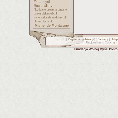
Złota myśl
Racjonalisty:
"Ludzie o prostym umyśle,
braku ciekawości i
wykształcenia są dobrymi
chrześcijanami".
Michel de Montaigne
Regulamin publikacji
Bannery
Mapa
[
] [
] [
Racjonalista
Copyright
©
Fundacja Wolnej Myśli, kont