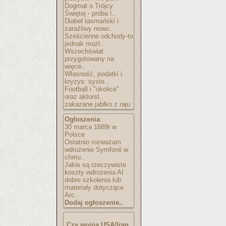
Dogmat o Trójcy
Świętej - próba l..
Diabeł tasmański i
zaraźliwy nowo..
Sześcienne odchody-to
jednak możl..
Wszechświat
przygotowany na
więce..
Własność, podatki i
kryzys: syste..
Football i "okolice"
oraz aktorst..
zakazane jabłko z raju
Ogłoszenia
:
30 marca 1689r w
Polsce
Ostatnio rozważam
wdrożenie Symfonii w
chmu..
Jakie są rzeczywiste
koszty wdrożenia AI
dobre szkolenia lub
materiały dotyczące
Arc..
Dodaj ogłoszenie..
Czy wojna USA/Iran