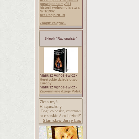
Ars Regia. Czasopismo
poświęcone myśli i
historii wolnomularstwa.
Nr 1/1992
Ars Regia Nr 19
Znajdź książkę..
Sklepik "Racjonalisty"
Mariusz Agnosiewicz -
Heretyckie dziedzictwo
Europy
Mariusz Agnosiewicz -
Zapomniane dzieje Polski
Złota myśl
Racjonalisty:
"Bogu co boskie, cesarzowi
co cesarskie. A co ludziom?"
Stanisław Jerzy Lec