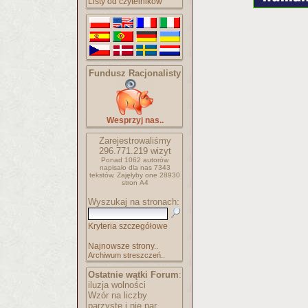
Listy od czytelników
Fundusz Racjonalisty
Wesprzyj nas..
Zarejestrowaliśmy
296.771.219
wizyt
Ponad 1062 autorów
napisało
dla nas 7343
tekstów.
Zajęłyby one 28930
stron A4
Wyszukaj na stronach:
Kryteria szczegółowe
Najnowsze strony..
Archiwum streszczeń..
Ostatnie wątki Forum
:
iluzja wolności
Wzór na liczby
parzyste i nie par..