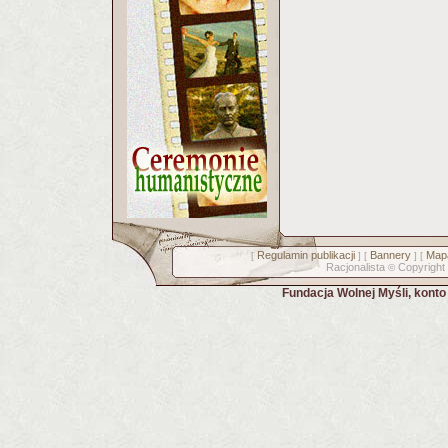
Regulamin publikacji
Bannery
Mapa
[
] [
] [
Racjonalista
Copyright
©
Fundacja Wolnej Myśli, kont