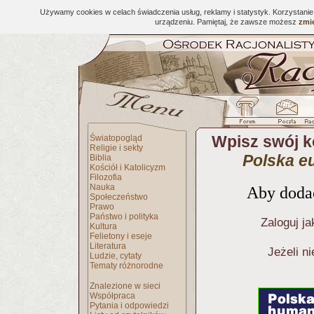
Używamy cookies w celach świadczenia usług, reklamy i statystyk. Korzystani
urządzeniu. Pamiętaj, że zawsze możesz
zmie
Wpisz swój 
Światopogląd
Religie i sekty
Polska e
Biblia
Kościół i Katolicyzm
Filozofia
Nauka
Aby dodać
Społeczeństwo
Prawo
Państwo i polityka
Zaloguj ja
Kultura
Felietony i eseje
Literatura
Jeżeli n
Ludzie, cytaty
Tematy różnorodne
Znalezione w sieci
Współpraca
Pytania i odpowiedzi