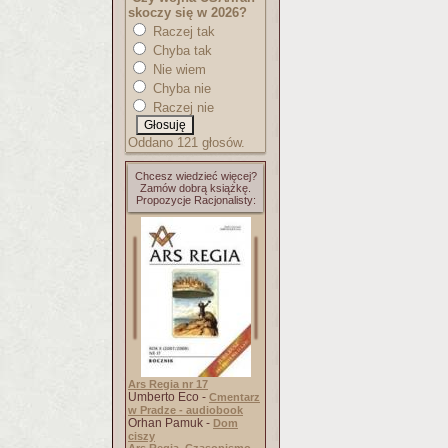
skoczy się w 2026?
Raczej tak
Chyba tak
Nie wiem
Chyba nie
Raczej nie
Oddano 121 głosów.
Chcesz wiedzieć więcej?
Zamów dobrą książkę.
Propozycje Racjonalisty:
Ars Regia nr 17
Umberto Eco -
Cmentarz
w Pradze - audiobook
Orhan Pamuk -
Dom
ciszy