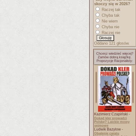
skoczy się w 2026?
Raczej tak
Chyba tak
Nie wiem
Chyba nie
Raczej nie
Oddano 121 głosów.
Chcesz wiedzieć więcej?
Zamów dobrą książkę.
Propozycje Racjonalisty:
Kazimierz Czapiński -
Dokąd kler prowadzi
Polskę? Laickie mowy
sejmowe
Ludwik Bazylow -
Obalenie caratu