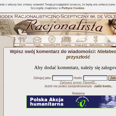
tanie z witryny bez zmiany ustawień Twojej przeglądarki oznacza, że będą one umieszcza
Szczegóły znajdziesz w
Polityce Cookies
Wpisz swój komentarz do wiadomości:
Niełatw
przyszłość
Aby dodać komentarz, należy się zalogo
Zaloguj jako
:
Hasło
:
Zaloguj przez OpenID..
Jeżeli nie jesteś zarejestrowany/a -
załóż konto..
Reklama