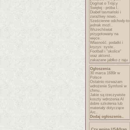
Dogmat o Trójcy
Świętej - próba l..
Diabeł tasmański i
zaraźliwy nowo..
Sześcienne odchody-to
jednak możl..
Wszechświat
przygotowany na
więce..
Własność, podatki i
kryzys: syste..
Football i "okolice"
oraz aktorst..
zakazane jabłko z raju
Ogłoszenia
:
30 marca 1689r w
Polsce
Ostatnio rozważam
wdrożenie Symfonii w
chmu..
Jakie są rzeczywiste
koszty wdrożenia AI
dobre szkolenia lub
materiały dotyczące
Arc..
Dodaj ogłoszenie..
Czy wojna USA/Iran