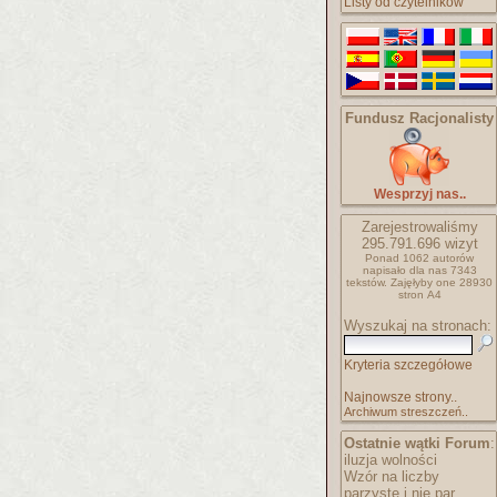
Listy od czytelników
Fundusz Racjonalisty
Wesprzyj nas..
Zarejestrowaliśmy
295.791.696
wizyt
Ponad 1062 autorów
napisało
dla nas 7343
tekstów.
Zajęłyby one 28930
stron A4
Wyszukaj na stronach:
Kryteria szczegółowe
Najnowsze strony..
Archiwum streszczeń..
Ostatnie wątki Forum
:
iluzja wolności
Wzór na liczby
parzyste i nie par..