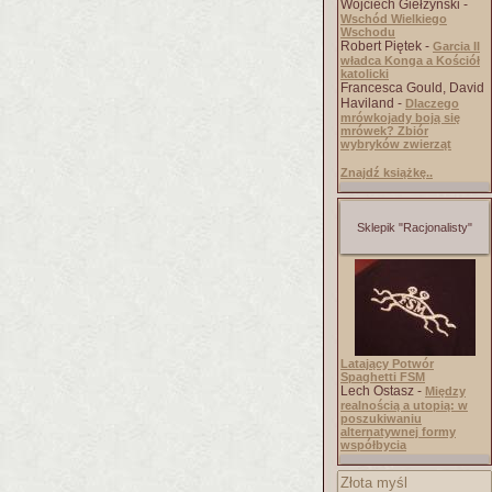
Wojciech Giełżyński -
Wschód Wielkiego
Wschodu
Robert Piętek -
Garcia II
władca Konga a Kościół
katolicki
Francesca Gould, David
Haviland -
Dlaczego
mrówkojady boją się
mrówek? Zbiór
wybryków zwierząt
Znajdź książkę..
Sklepik "Racjonalisty"
Latający Potwór
Spaghetti FSM
Lech Ostasz -
Między
realnością a utopią: w
poszukiwaniu
alternatywnej formy
współbycia
Złota myśl