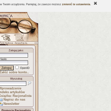
ne w Twoim urządzeniu. Pamiętaj, że zawsze możesz
zmienić te ustawienia
.
Zaloguj jako
:
Hasło
:
OpenID
Załóż sobie konto..
Wyszukaj
Wprowadzenie
Indeks artykułów
Książka: Racjonalista
Napisz do nas
Newsletter
Promocja Racjonalisty