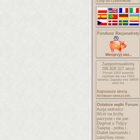
Listy od czytelników
Fundusz Racjonalisty
Wesprzyj nas..
Zarejestrowaliśmy
295.828.327
wizyt
Ponad 1062 autorów
napisało
dla nas 7343
tekstów.
Zajęłyby one 28930
stron A4
Najnowsze strony..
Archiwum streszczeń..
Ostatnie wątki Forum
:
iluzja wolności
Wzór na liczby
parzyste i nie par..
Dogmat o Trójcy
Świętej - próba l..
Diabeł tasmański i
zaraźliwy nowo..