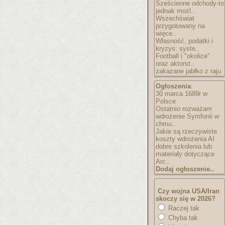
Sześcienne odchody-to
jednak możl..
Wszechświat
przygotowany na
więce..
Własność, podatki i
kryzys: syste..
Football i "okolice"
oraz aktorst..
zakazane jabłko z raju
Ogłoszenia
:
30 marca 1689r w
Polsce
Ostatnio rozważam
wdrożenie Symfonii w
chmu..
Jakie są rzeczywiste
koszty wdrożenia AI
dobre szkolenia lub
materiały dotyczące
Arc..
Dodaj ogłoszenie..
Czy wojna USA/Iran
skoczy się w 2026?
Raczej tak
Chyba tak