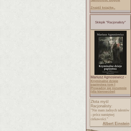
Samotność Bogów
Znajdź książkę..
Sklepik "Racjonalisty"
Mariusz Agnosiewicz -
Kryminalne dzieje
papiestwa tom I
Prowadzę się rozumnie
(dla kierowców)
Złota myśl
Racjonalisty:
"Nie mam żadnych talentów
- prócz namiętnej
ciekawości."
Albert Einstein