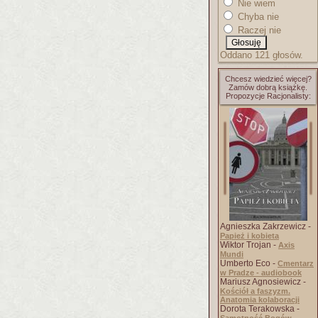
Nie wiem
Chyba nie
Raczej nie
Oddano 121 głosów.
Chcesz wiedzieć więcej?
Zamów dobrą książkę.
Propozycje Racjonalisty:
Agnieszka Zakrzewicz -
Papież i kobieta
Wiktor Trojan -
Axis
Mundi
Umberto Eco -
Cmentarz
w Pradze - audiobook
Mariusz Agnosiewicz -
Kościół a faszyzm.
Anatomia kolaboracji
Dorota Terakowska -