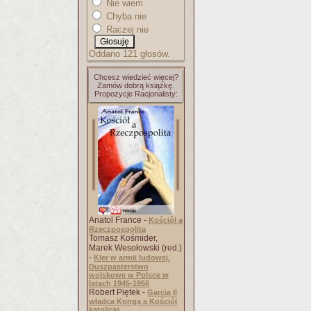
Nie wiem
Chyba nie
Raczej nie
Oddano 121 głosów.
Chcesz wiedzieć więcej?
Zamów dobrą książkę.
Propozycje Racjonalisty:
Anatol France -
Kościół a
Rzeczpospolita
Tomasz Kośmider,
Marek Wesołowski (red.)
-
Kler w armii ludowej.
Duszpasterstwo
wojskowe w Polsce w
latach 1945-1956
Robert Piętek -
Garcia II
władca Konga a Kościół
katolicki