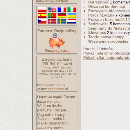
Listy od czytelników
Ostrożność
1 komentar
Otwarcie konferencji
Pozytywne nieprzysto
Praca fizyczna
7 komen
Prawda i bezsilność
12
Sędziowie
15 komentar
Sięgnijmy do Nietzsch
Fundusz Racjonalisty
Słowność
2 komentarzy
Teorie prawa natury
Wyzwania europejskie
Razem: 22 tekstów
Wesprzyj nas..
Pokaż listę chronologicz
Pokaż tylko najpopularnie
Zarejestrowaliśmy
296.754.109
wizyt
Ponad 1062 autorów
napisało
dla nas 7343
tekstów.
Zajęłyby one 28930
stron A4
Najnowsze strony..
Archiwum streszczeń..
Ostatnie wątki Forum
:
iluzja wolności
Wzór na liczby
parzyste i nie par..
Dogmat o Trójcy
Świętej - próba l..
Diabeł tasmański i
zaraźliwy nowo..