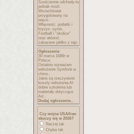
Sześcienne odchody-to
jednak możl..
Wszechświat
przygotowany na
więce..
Własność, podatki i
kryzys: syste..
Football i "okolice"
oraz aktorst..
zakazane jabłko z raju
Ogłoszenia
:
30 marca 1689r w
Polsce
Ostatnio rozważam
wdrożenie Symfonii w
chmu..
Jakie są rzeczywiste
koszty wdrożenia AI
dobre szkolenia lub
materiały dotyczące
Arc..
Dodaj ogłoszenie..
Czy wojna USA/Iran
skoczy się w 2026?
Raczej tak
Chyba tak