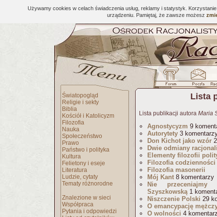
Używamy cookies w celach świadczenia usług, reklamy i statystyk. Korzystani
urządzeniu. Pamiętaj, że zawsze możesz
zmie
Lista 
Światopogląd
Religie i sekty
Biblia
Lista publikacji autora
Maria 
Kościół i Katolicyzm
Filozofia
Agnostycyzm
9 koment
Nauka
Autorytety
3 komentarz
Społeczeństwo
Don Kichot jako wzór
2
Prawo
Dwie odmiany racjona
Państwo i polityka
Elementy filozofii polit
Kultura
Filozofia codzienności
Felietony i eseje
Filozofia masonerii
Literatura
Ludzie, cytaty
Mój Kant
8 komentarzy
Tematy różnorodne
Nie przeceniajmy
Szyszkowską
1 koment
Znalezione w sieci
Niszczenie Polski
29 k
Współpraca
O emancypację mężcz
Pytania i odpowiedzi
O wolności
4 komentar