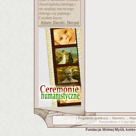
chrześcijańską mitologię i
nie znajduję tam niczego
dobrego czy pięknego.
Czytałem lepsze.
Adam Darski, Nergal
Regulamin publikacji
Bannery
Mapa
[
] [
] [
Racjonalista
Copyright
©
Fundacja Wolnej Myśli, kont