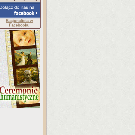
Racjonalista w
Facebooku