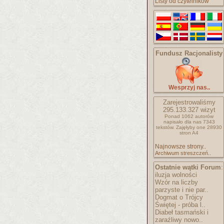
Listy od czytelników
Fundusz Racjonalisty
Wesprzyj nas..
Zarejestrowaliśmy
295.133.327
wizyt
Ponad 1062 autorów
napisało
dla nas 7343
tekstów.
Zajęłyby one 28930
stron A4
Najnowsze strony..
Archiwum streszczeń..
Ostatnie wątki Forum
:
iluzja wolności
Wzór na liczby
parzyste i nie par..
Dogmat o Trójcy
Świętej - próba l..
Diabeł tasmański i
zaraźliwy nowo..