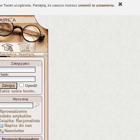
ne w Twoim urządzeniu. Pamiętaj, że zawsze możesz
zmienić te ustawienia
.
Zaloguj jako
:
Hasło
:
OpenID
Załóż sobie konto..
Wyszukaj
Wprowadzenie
Indeks artykułów
Książka: Racjonalista
Napisz do nas
Newsletter
Promocja Racjonalisty