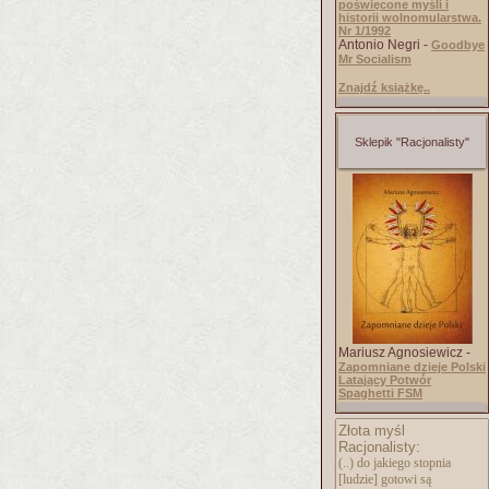
poświęcone myśli i
historii wolnomularstwa.
Nr 1/1992
Antonio Negri -
Goodbye
Mr Socialism
Znajdź książkę..
Sklepik "Racjonalisty"
Mariusz Agnosiewicz -
Zapomniane dzieje Polski
Latający Potwór
Spaghetti FSM
Złota myśl
Racjonalisty:
(..) do jakiego stopnia
[ludzie] gotowi są