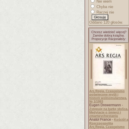
Nie wiem
Chyba nie
Raczej nie
Oddano 120 głosów.
Chcesz wiedzieć więcej?
Zamów dobrą książkę.
Propozycje Racjonalisty:
Ars Regia. Czasopismo
poświęcone myśli i
historii wolnomularstwa.
Nr 1/1993
Eugen Drewermann -
Zstępuję na barkę słońca.
Medytacje o śmierci i
zmartwychwstaniu
Anatol France -
Kościół a
Rzeczpospolita
Ars Regia. Czasopismo