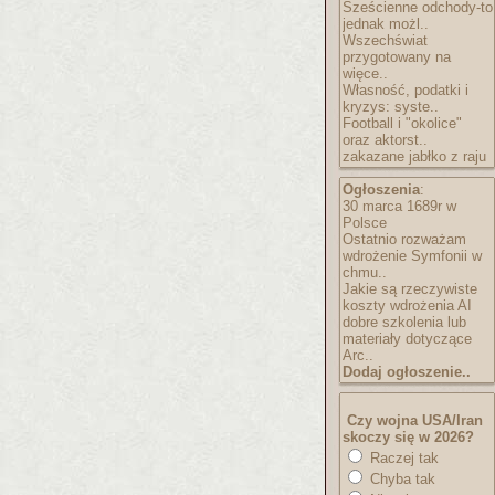
Sześcienne odchody-to
jednak możl..
Wszechświat
przygotowany na
więce..
Własność, podatki i
kryzys: syste..
Football i "okolice"
oraz aktorst..
zakazane jabłko z raju
Ogłoszenia
:
30 marca 1689r w
Polsce
Ostatnio rozważam
wdrożenie Symfonii w
chmu..
Jakie są rzeczywiste
koszty wdrożenia AI
dobre szkolenia lub
materiały dotyczące
Arc..
Dodaj ogłoszenie..
Czy wojna USA/Iran
skoczy się w 2026?
Raczej tak
Chyba tak