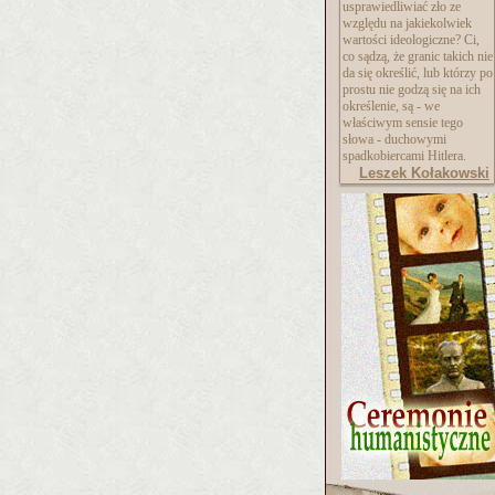
usprawiedliwiać zło ze
względu na jakiekolwiek
wartości ideologiczne? Ci,
co sądzą, że granic takich nie
da się określić, lub którzy po
prostu nie godzą się na ich
określenie, są - we
właściwym sensie tego
słowa - duchowymi
spadkobiercami Hitlera.
Leszek Kołakowski