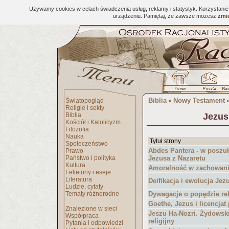
Używamy cookies w celach świadczenia usług, reklamy i statystyk. Korzystani
urządzeniu. Pamiętaj, że zawsze możesz
zmie
Biblia
Nowy Testament
Światopogląd
»
Religie i sekty
Biblia
Jezus 
Kościół i Katolicyzm
Filozofia
Nauka
Tytuł strony
Społeczeństwo
Abdes Pantera - w poszu
Prawo
Państwo i polityka
Jezusa z Nazaretu
Kultura
Amoralność w zachowani
Felietony i eseje
Literatura
Deifikacja i ewolucja Jez
Ludzie, cytaty
Tematy różnorodne
Dywagacje o popędzie re
Goethe, Jezus i licencjat
Znalezione w sieci
Jeszu Ha-Nozri. Żydowski
Współpraca
religijny
Pytania i odpowiedzi