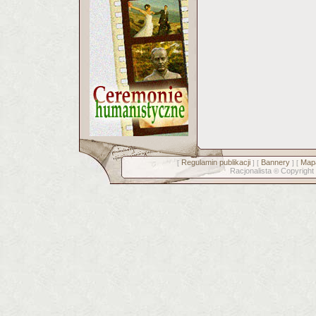
Regulamin publikacji
Bannery
Mapa
[
] [
] [
Racjonalista
Copyright
©