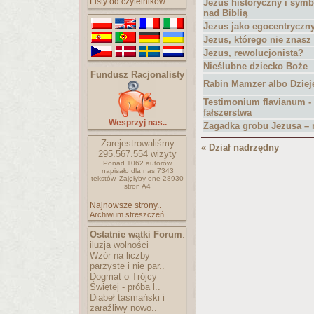
Listy od czytelników
Jezus historyczny i symb
nad Biblią
Jezus jako egocentryczn
Jezus, którego nie znasz
Jezus, rewolucjonista?
Nieślubne dziecko Boże
Fundusz Racjonalisty
Rabin Mamzer albo Dziej
Testimonium flavianum -
fałszerstwa
Wesprzyj nas..
Zagadka grobu Jezusa – 
Zarejestrowaliśmy
« Dział nadrzędny
295.567.554
wizyty
Ponad 1062 autorów
napisało
dla nas 7343
tekstów.
Zajęłyby one 28930
stron A4
Najnowsze strony..
Archiwum streszczeń..
Ostatnie wątki Forum
:
iluzja wolności
Wzór na liczby
parzyste i nie par..
Dogmat o Trójcy
Świętej - próba l..
Diabeł tasmański i
zaraźliwy nowo..