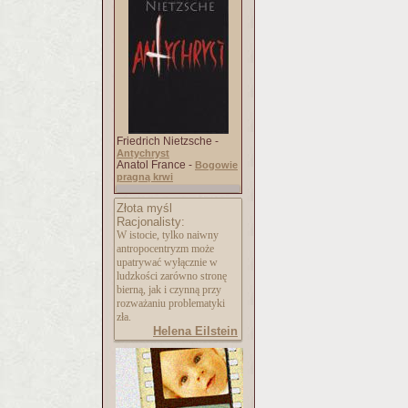
Friedrich Nietzsche -
Antychryst
Anatol France -
Bogowie
pragną krwi
Złota myśl
Racjonalisty:
W istocie, tylko naiwny
antropocentryzm może
upatrywać wyłącznie w
ludzkości zarówno stronę
bierną, jak i czynną przy
rozważaniu problematyki
zła.
Helena Eilstein