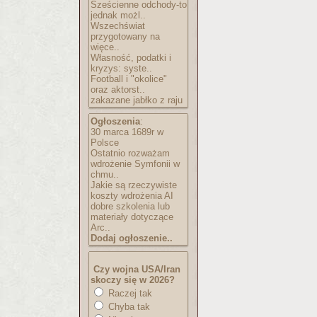
Sześcienne odchody-to
jednak możl..
Wszechświat
przygotowany na
więce..
Własność, podatki i
kryzys: syste..
Football i "okolice"
oraz aktorst..
zakazane jabłko z raju
Ogłoszenia
:
30 marca 1689r w
Polsce
Ostatnio rozważam
wdrożenie Symfonii w
chmu..
Jakie są rzeczywiste
koszty wdrożenia AI
dobre szkolenia lub
materiały dotyczące
Arc..
Dodaj ogłoszenie..
Czy wojna USA/Iran
skoczy się w 2026?
Raczej tak
Chyba tak