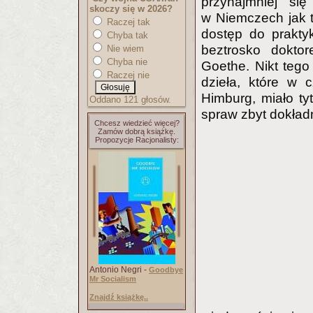
przynajmniej si
skoczy się w 2026?
w Niemczech jak t
Raczej tak
dostęp do praktyk
Chyba tak
beztrosko dokto
Nie wiem
Chyba nie
Goethe. Nikt tego
Raczej nie
dzieła, które w c
Himburg, miało ty
Oddano 121 głosów.
spraw zbyt dokład
Chcesz wiedzieć więcej?
Zamów dobrą książkę.
Propozycje Racjonalisty:
Antonio Negri -
Goodbye
Mr Socialism
Znajdź książkę..