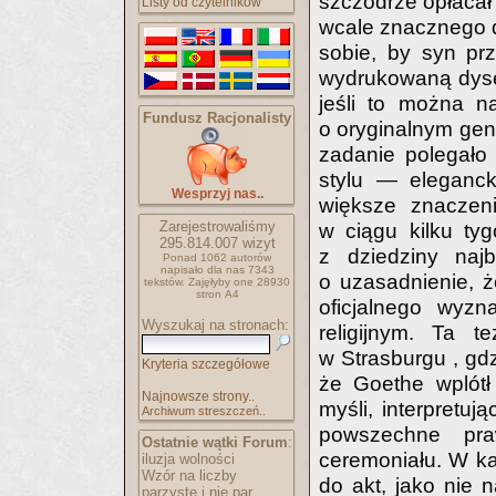
szczodrze opłacał 
Listy od czytelników
wcale znacznego 
sobie, by syn pr
wydrukowaną dyser
jeśli to można n
Fundusz Racjonalisty
o oryginalnym gen
zadanie polegało 
stylu — eleganck
Wesprzyj nas..
większe znaczeni
Zarejestrowaliśmy
w ciągu kilku ty
295.814.007
wizyt
z dziedziny najb
Ponad 1062 autorów
napisało
dla nas 7343
o uzasadnienie, 
tekstów.
Zajęłyby one 28930
stron A4
oficjalnego wyz
Wyszukaj na stronach:
religijnym. Ta 
w Strasburgu , gdz
Kryteria szczegółowe
że Goethe wplótł
Najnowsze strony..
myśli, interpretuj
Archiwum streszczeń..
powszechne pra
Ostatnie wątki Forum
:
ceremoniału. W każ
iluzja wolności
Wzór na liczby
do akt, jako nie n
parzyste i nie par..