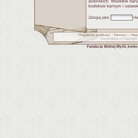
autorskich. Wszelkie nar
kodeksie karnym i ustawi
Zaloguj jako
:
Ha
Regulamin publikacji
Bannery
Mapa
[
] [
] [
Racjonalista
Copyright
©
Fundacja Wolnej Myśli, kont