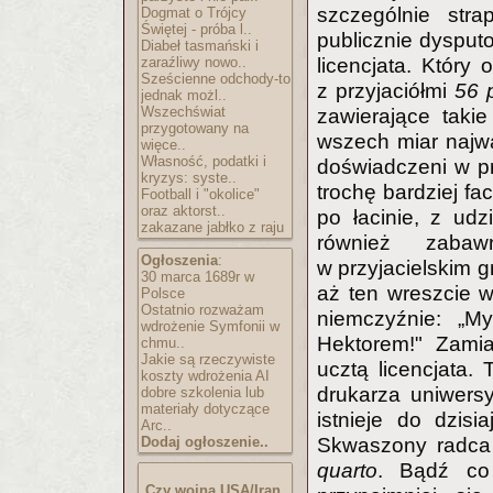
szczególnie str
Dogmat o Trójcy
Świętej - próba l..
publicznie dysputo
Diabeł tasmański i
zaraźliwy nowo..
licencjata. Który
Sześcienne odchody-to
z przyjaciółmi
56 p
jednak możl..
Wszechświat
zawierające takie
przygotowany na
wszech miar najważ
więce..
Własność, podatki i
doświadczeni w pr
kryzys: syste..
trochę bardziej fa
Football i "okolice"
oraz aktorst..
po łacinie, z ud
zakazane jabłko z raju
również zabaw
Ogłoszenia
:
w przyjacielskim g
30 marca 1689r w
aż ten wreszcie 
Polsce
Ostatnio rozważam
niemczyźnie: „M
wdrożenie Symfonii w
Hektorem!" Zamia
chmu..
Jakie są rzeczywiste
ucztą licencjata.
koszty wdrożenia AI
drukarza uniwersy
dobre szkolenia lub
materiały dotyczące
istnieje do dzis
Arc..
Dodaj ogłoszenie..
Skwaszony radca 
quarto
. Bądź co 
Czy wojna USA/Iran