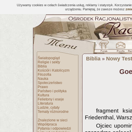
Używamy cookies w celach świadczenia usług, reklamy i statystyk. Korzystani
urządzeniu. Pamiętaj, że zawsze możesz
zmie
Biblia
Nowy Tes
Światopogląd
»
Religie i sekty
Biblia
Goe
Kościół i Katolicyzm
Filozofia
Nauka
Społeczeństwo
Prawo
Państwo i polityka
Kultura
Felietony i eseje
Literatura
Ludzie, cytaty
fragment ksi
Tematy różnorodne
Friedenthal, War
Znalezione w sieci
Współpraca
Ojciec upomin
Pytania i odpowiedzi