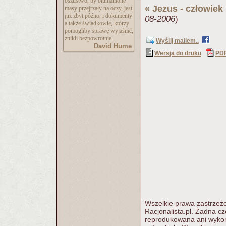
oszustwo, by otumanione
«
Jezus - człowiek 
masy przejrzały na oczy, jest
już zbyt późno, i dokumenty
08-2006
)
a także świadkowie, którzy
pomogliby sprawę wyjaśnić,
znikli bezpowrotnie.
Wyślij mailem..
David Hume
Wersja do druku
PD
Wszelkie prawa zastrzeżo
Racjonalista.pl. Żadna c
reprodukowana ani wykorz