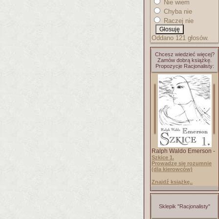
Nie wiem
Chyba nie
Raczej nie
Oddano 121 głosów.
Chcesz wiedzieć więcej?
Zamów dobrą książkę.
Propozycje Racjonalisty:
Ralph Waldo Emerson -
Szkice 1.
Prowadzę się rozumnie
(dla kierowców)
Znajdź książkę..
Sklepik "Racjonalisty"