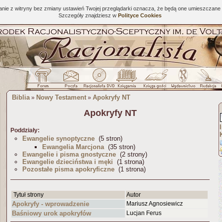
tanie z witryny bez zmiany ustawień Twojej przeglądarki oznacza, że będą one umieszcza
Szczegóły znajdziesz w
Polityce Cookies
Biblia
Nowy Testament
Apokryfy NT
»
»
Apokryfy NT
Poddziały:
Ewangelie synoptyczne
(5 stron)
Ewangelia Marcjona
(35 stron)
Ewangelie i pisma gnostyczne
(2 strony)
Ewangelie dzieciństwa i męki
(1 strona)
Pozostałe pisma apokryficzne
(1 strona)
Tytuł strony
Autor
Apokryfy - wprowadzenie
Mariusz Agnosiewicz
Baśniowy urok apokryfów
Lucjan Ferus