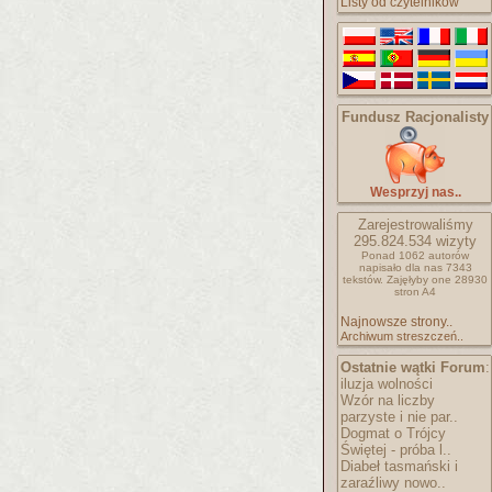
Listy od czytelników
Fundusz Racjonalisty
Wesprzyj nas..
Zarejestrowaliśmy
295.824.534
wizyty
Ponad 1062 autorów
napisało
dla nas 7343
tekstów.
Zajęłyby one 28930
stron A4
Najnowsze strony..
Archiwum streszczeń..
Ostatnie wątki Forum
:
iluzja wolności
Wzór na liczby
parzyste i nie par..
Dogmat o Trójcy
Świętej - próba l..
Diabeł tasmański i
zaraźliwy nowo..