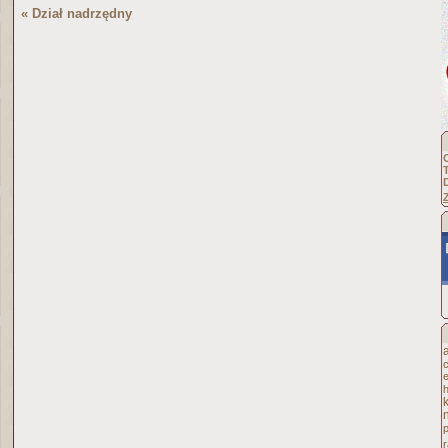
« Dział nadrzędny
h
p
r