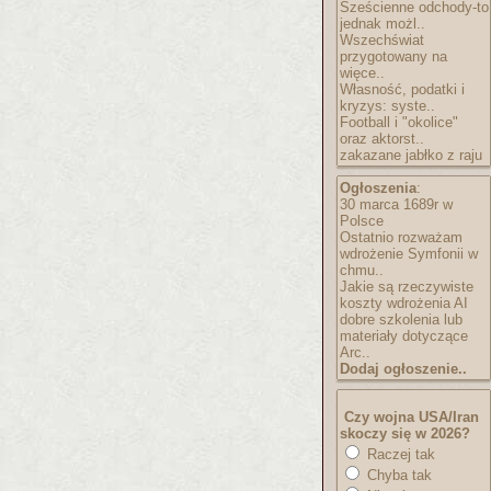
Sześcienne odchody-to
jednak możl..
Wszechświat
przygotowany na
więce..
Własność, podatki i
kryzys: syste..
Football i "okolice"
oraz aktorst..
zakazane jabłko z raju
Ogłoszenia
:
30 marca 1689r w
Polsce
Ostatnio rozważam
wdrożenie Symfonii w
chmu..
Jakie są rzeczywiste
koszty wdrożenia AI
dobre szkolenia lub
materiały dotyczące
Arc..
Dodaj ogłoszenie..
Czy wojna USA/Iran
skoczy się w 2026?
Raczej tak
Chyba tak