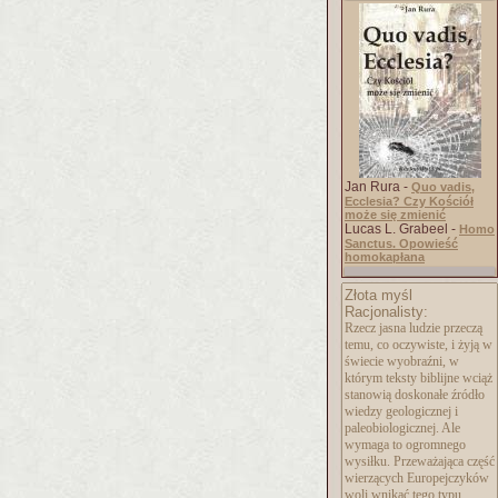
Jan Rura -
Quo vadis,
Ecclesia? Czy Kościół
może się zmienić
Lucas L. Grabeel -
Homo
Sanctus. Opowieść
homokapłana
Złota myśl
Racjonalisty:
Rzecz jasna ludzie przeczą
temu, co oczywiste, i żyją w
świecie wyobraźni, w
którym teksty biblijne wciąż
stanowią doskonałe źródło
wiedzy geologicznej i
paleobiologicznej. Ale
wymaga to ogromnego
wysiłku. Przeważająca część
wierzących Europejczyków
woli wnikać tego typu