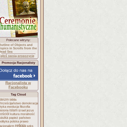
Polecane witryny:
Outline of Objects and
Topics in Scrolls from the
Dead Sea
Zgłoś swoją propozycję
Promocja Racjonalisty
Racjonalista w
Facebooku
Tag Cloud
ateizm
biblia
chrześcijaństwo
demokracja
etyka
ewolucja
filozofia
islam
istoria
izrael
jezus
kościół
kultura
moralność
nauka
papież
państwo
olityka
polska
prawo
religia
acjonalizm
seks