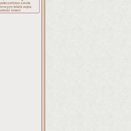
społeczeństwo
szkoła
wiara
terroryzm
wojna
wolność
śmierć