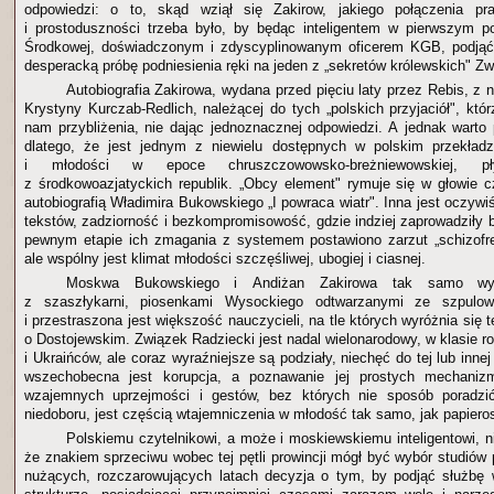
odpowiedzi: o to, skąd wziął się Zakirow, jakiego połączenia prawo
i prostoduszności trzeba było, by będąc inteligentem w pierwszym p
Środkowej, doświadczonym i zdyscyplinowanym oficerem KGB, podjąć
desperacką próbę podniesienia ręki na jeden z „sekretów królewskich" Z
Autobiografia Zakirowa, wydana przed pięciu laty przez Rebis, z
Krystyny Kurczab-Redlich, należącej do tych „polskich przyjaciół", którz
nam przybliżenia, nie dając jednoznacznej odpowiedzi. A jednak warto
dlatego, że jest jednym z niewielu dostępnych w polskim przekładz
i młodości w epoce chruszczowowsko-breżniewowskiej, p
z środkowoazjatyckich republik. „Obcy element" rymuje się w głowie c
autobiografią Władimira Bukowskiego „I powraca wiatr". Inna jest oczywiś
tekstów, zadziorność i bezkompromisowość, gdzie indziej zaprowadziły 
pewnym etapie ich zmagania z systemem postawiono zarzut „schizofre
ale wspólny jest klimat młodości szczęśliwej, ubogiej i ciasnej.
Moskwa Bukowskiego i Andiżan Zakirowa tak samo wy
z szaszłykarni, piosenkami Wysockiego odtwarzanymi ze szpulo
i przestraszona jest większość nauczycieli, na tle których wyróżnia się 
o Dostojewskim. Związek Radziecki jest nadal wielonarodowy, w klasie r
i Ukraińców, ale coraz wyraźniejsze są podziały, niechęć do tej lub inne
wszechobecna jest korupcja, a poznawanie jej prostych mechaniz
wzajemnych uprzejmości i gestów, bez których nie sposób poradzi
niedoboru, jest częścią wtajemniczenia w młodość tak samo, jak papieros
Polskiemu czytelnikowi, a może i moskiewskiemu inteligentowi, n
że znakiem sprzeciwu wobec tej pętli prowincji mógł być wybór studiów
nużących, rozczarowujących latach decyzja o tym, by podjąć służbę