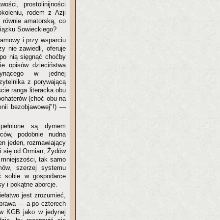
ści, prostolinijności
okoleniu, rodem z Azji
 równie amatorską, co
wiązku Sowieckiego?
 namowy i przy wsparciu
y nie zawiedli, oferuje
 po nią sięgnąć choćby
ie opisów dzieciństwa
łynącego w jednej
zytelnika z porywającą
cie ranga literacka obu
bohaterów (choć obu na
nii bezobjawowej"!) —
pełnione są dymem
wców, podobnie nudna
ten jeden, rozmawiający
oi się od Ormian, Żydów
j mniejszości, tak samo
mów, szerzej systemu
ć sobie w gospodarce
y i pokątne aborcje.
iełatwo jest zrozumieć,
 prawa — a po czterech
 w KGB jako w jedynej