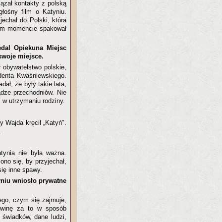
ązał kontakty z polską
głośny film o Katyniu.
jechał do Polski, która
wnym momencie spakował
edal Opiekuna Miejsc
swoje miejsce.
ł obywatelstwo polskie,
denta Kwaśniewskiego.
ał, że były takie lata,
iądze przechodniów. Nie
c w utrzymaniu rodziny.
dy Wajda kręcił „Katyń".
.
tynia nie była ważna.
ono się, by przyjechał,
się inne spawy.
yniu wniosło prywatne
tego, czym się zajmuje,
 winę za to w sposób
 świadków, dane ludzi,