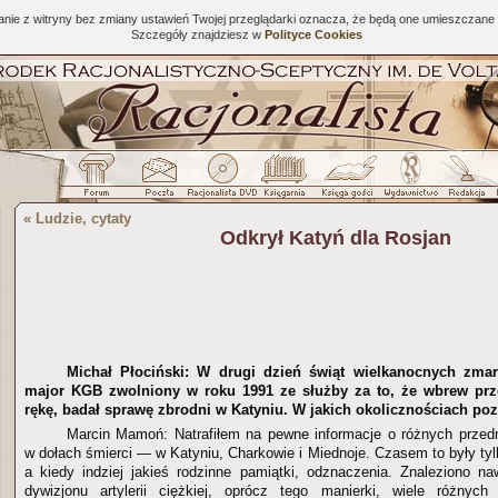
tanie z witryny bez zmiany ustawień Twojej przeglądarki oznacza, że będą one umieszcza
Szczegóły znajdziesz w
Polityce Cookies
«
Ludzie, cytaty
Odkrył Katyń dla Rosjan
Michał Płociński: W drugi dzień świąt wielkanocnych zmar
major KGB zwolniony w roku 1991 ze służby za to, że wbrew pr
rękę, badał sprawę zbrodni w Katyniu. W jakich okolicznościach po
Marcin Mamoń: Natrafiłem na pewne informacje o różnych prze
w dołach śmierci — w Katyniu, Charkowie i Miednoje. Czasem to były ty
a kiedy indziej jakieś rodzinne pamiątki, odznaczenia. Znaleziono n
dywizjonu artylerii ciężkiej, oprócz tego manierki, wiele różnych