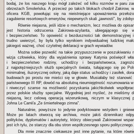
bodaj, że los naszego kraju mógł zależeć od kilku rozmów w paru za
obrzeżach Smoleńska. A przecież po takich blokach chodził Zakirow, 
oficera KGB, powołując się na nieistniejące upoważnienia przełoż
zagubienie resortowych emerytów, niepewnych skali „jawnosti", by zdoby
Równie niejasna, jeśli idzie o mechanizm, lecz możliwa do opisa
jest historia odrzucenia Zakirowa-azylanta, ubiegającego s
i bezpieczeństwo. To opowieść o bezduszności tak demonstracyjnej i
trudno uwierzyć, by była tylko wynikiem indywidualnej ludzkiej mał
jakiegoś ważnej, choć czytelnej deklaracji w grach wywiadów.
Można sobie pozwolić na takie przypuszczenie w poszukiwaniu ra
wizja człowieka, który dla wyjaśnienia sprawy Katynia poświęcił wł
i bezpieczeństwo rodziny, uchodźcy i bezpaństwowca, zagroż
z najpotężniejszych służb specjalnych świata, tułającego się po Po
minimalnej, iluzorycznej osłony, jaką daje status uchodźcy i zasiłek, dor
budowach po prostu nie mieści się w głowie. Musiałaby też stanowić
państwowego III RP, dowód na absolutną nieumiejętność rozumowania w k
i niweczyć szanse na możliwość pozyskania jakichkolwiek współpra
przez polskie służby specjalne. Wygodniej jest myśleć, że mieliśmy d
niejasną, lecz celową operacją wizerunkową, niczym w klasycznej p
Johna Le Carré'a „Ze śmiertelnego zimna".
Naturalnie, powyższe to jedynie podyktowane wstydem i gniewe
Może po latach otworzą się archiwa, może jakiś dziennikarz odpy
polityków, dyplomatów i autorytety, którzy obiecywali Zakirowowi wspa
jest ich tylu, że starczy dla obu stron współczesnego sporu politycznego.
Dla mnie znacznie ciekawsze jest inne pytanie, na które równi