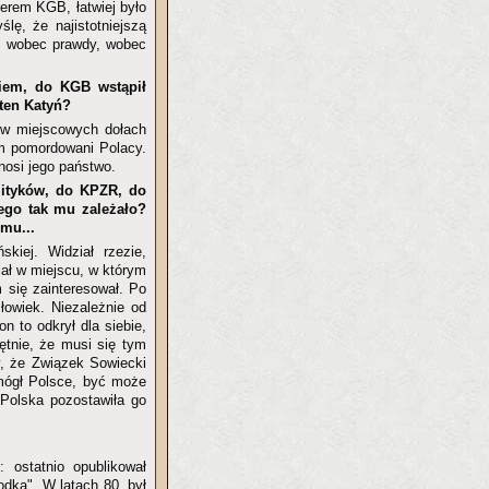
cerem KGB, łatwiej było
ę, że najistotniejszą
ść wobec prawdy, wobec
kiem, do KGB wstąpił
 ten Katyń?
e w miejscowych dołach
am pomordowani Polacy.
nosi jego państwo.
olityków, do KPZR, do
ego tak mu zależało?
mu...
kiej. Widział rzezie,
iał w miejscu, w którym
 się zainteresował. Po
łowiek. Niezależnie od
n to odkrył dla siebie,
ętnie, że musi się tym
zy, że Związek Sowiecki
mógł Polsce, być może
 Polska pozostawiła go
 ostatnio opublikował
odka". W latach 80. był