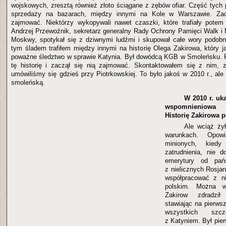
wojskowych, zresztą również złoto ściągane z zębów ofiar. Część tych 
sprzedaży na bazarach, między innymi na Kole w Warszawie. Za
zajmować. Niektórzy wykopywali nawet czaszki, które trafiały potem
Andrzej Przewoźnik, sekretarz generalny Rady Ochrony Pamięci Walk i 
Moskwy, spotykał się z dziwnymi ludźmi i skupował całe wory podobn
tym śladem trafiłem między innymi na historię Olega Zakirowa, który j
poważne śledztwo w sprawie Katynia. Był dowódcą KGB w Smoleńsku. P
tę historię i zaczął się nią zajmować. Skontaktowałem się z nim, 
umówiliśmy się gdzieś przy Piotrkowskiej. To było jakoś w 2010 r., ale
smoleńską.
W 2010 r. uka
wspomnieniowa
Historię Zakirowa p
Ale wciąż ży
warunkach. Opow
minionych, kied
zatrudnienia, nie d
emerytury od pań
z nielicznych Rosja
współpracować z n
polskim. Można w
Zakirow zdradził
stawiając na pierws
wszystkich szcz
z Katyniem. Był pie