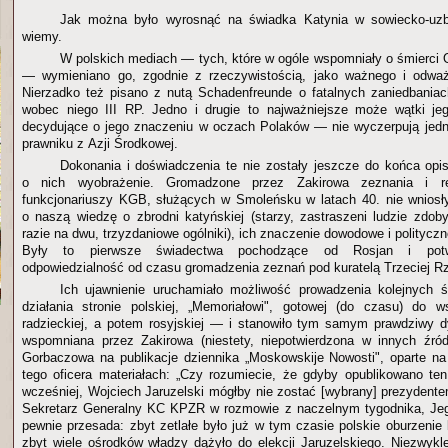
Jak można było wyrosnąć na świadka Katynia w sowiecko-uzb
wiemy.
W polskich mediach — tych, które w ogóle wspomniały o śmierci 
— wymieniano go, zgodnie z rzeczywistością, jako ważnego i odważn
Nierzadko też pisano z nutą Schadenfreunde o fatalnych zaniedbaniach
wobec niego III RP. Jedno i drugie to najważniejsze może wątki je
decydujące o jego znaczeniu w oczach Polaków — nie wyczerpują jedn
prawniku z Azji Środkowej.
Dokonania i doświadczenia te nie zostały jeszcze do końca op
o nich wyobrażenie. Gromadzone przez Zakirowa zeznania i re
funkcjonariuszy KGB, służących w Smoleńsku w latach 40. nie wniosły z
o naszą wiedzę o zbrodni katyńskiej (starzy, zastraszeni ludzie zdob
razie na dwu, trzyzdaniowe ogólniki), ich znaczenie dowodowe i politycz
Były to pierwsze świadectwa pochodzące od Rosjan i potwi
odpowiedzialność od czasu gromadzenia zeznań pod kuratelą Trzeciej R
Ich ujawnienie uruchamiało możliwość prowadzenia kolejnych ś
działania stronie polskiej, „Memoriałowi", gotowej (do czasu) do w
radzieckiej, a potem rosyjskiej — i stanowiło tym samym prawdziwy d
wspomniana przez Zakirowa (niestety, niepotwierdzona w innych źród
Gorbaczowa na publikacje dziennika „Moskowskije Nowosti", oparte n
tego oficera materiałach: „Czy rozumiecie, że gdyby opublikowano ten 
wcześniej, Wojciech Jaruzelski mógłby nie zostać [wybrany] prezydente
Sekretarz Generalny KC KPZR w rozmowie z naczelnym tygodnika, J
pewnie przesada: zbyt zetlałe było już w tym czasie polskie oburzeni
zbyt wiele ośrodków władzy dążyło do elekcji Jaruzelskiego. Niezwykl