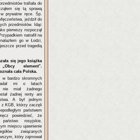
przedmiotów trafiała do
cząłem się tą sprawą
 w prywatne ręce. Śp.
Męczeństwa, jeździł do
ych przedmiotów. Idąc
ako pierwszy rozpoczął
rzypadkiem natrafił na
znalazłem go w Łodzi,
 jeszcze przed tragedią
zała się jego książka
 „Obcy element".
oznała cała Polska.
ł w bardzo skromnych
iadał mi o latach
y nie miał żadnego
ostał żadnej renty ani
stwa. A był jednym
n z KGB, którzy zaczęli
iepodległym państwem
ręcz powiedzieć, że
 państwo rosyjskie,
zym miejscu ujawnienie
egółów związanych
rwszym, który zajmował