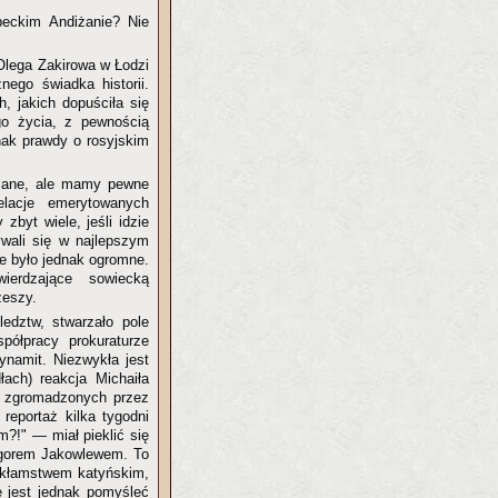
eckim Andiżanie? Nie
Olega Zakirowa w Łodzi
ego świadka historii.
, jakich dopuściła się
go życia, z pewnością
ak prawdy o rosyjskim
isane, ale mamy pewne
lacje emerytowanych
byt wiele, jeśli idzie
ywali się w najlepszym
ne było jednak ogromne.
erdzające sowiecką
zeszy.
ledztw, stwarzało pole
spółpracy prokuraturze
ynamit. Niezwykła jest
łach) reakcja Michaiła
a zgromadzonych przez
reportaż kilka tygodni
m?!" — miał pieklić się
egorem Jakowlewem. To
e kłamstwem katyńskim,
e jest jednak pomyśleć