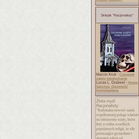
Sklepik "Racjonalisty"
Marcin Kruk -
Człowiek
zajęty niesłychanie
Lucas L. Grabeel -
Homo
Sanctus. Opowieść
homokapłana
Złota myśl
Racjonalisty:
"Radykalna nowość nauki
współczesnej polega właśnie
na odrzuceniu wiary, która
leży u sedna wszelkich
popularnych religii, że siły
poruszające gwiazdami i
atomami zależą od