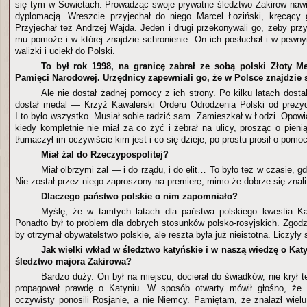
się tym w Sowietach. Prowadząc swoje prywatne śledztwo Zakirow nawi
dyplomacją. Wreszcie przyjechał do niego Marcel Łoziński, kręcący 
Przyjechał też Andrzej Wajda. Jeden i drugi przekonywali go, żeby przy
mu pomoże i w której znajdzie schronienie. On ich posłuchał i w pe
walizki i uciekł do Polski.
To był rok 1998, na granicę zabrał ze sobą polski Złoty M
Pamięci Narodowej. Urzędnicy zapewniali go, że w Polsce znajdzie 
Ale nie dostał żadnej pomocy z ich strony. Po kilku latach dosta
dostał medal — Krzyż Kawalerski Orderu Odrodzenia Polski od prezy
I to było wszystko. Musiał sobie radzić sam. Zamieszkał w Łodzi. Opowiad
kiedy kompletnie nie miał za co żyć i żebrał na ulicy, prosząc o pien
tłumaczył im oczywiście kim jest i co się dzieje, po prostu prosił o pomo
Miał żal do Rzeczypospolitej?
Miał olbrzymi żal — i do rządu, i do elit… To było też w czasie, g
Nie został przez niego zaproszony na premierę, mimo że dobrze się znali
Dlaczego państwo polskie o nim zapomniało?
Myślę, że w tamtych latach dla państwa polskiego kwestia Ka
Ponadto był to problem dla dobrych stosunków polsko-rosyjskich. Zgodz
by otrzymał obywatelstwo polskie, ale reszta była już nieistotna. Liczyły 
Jak wielki wkład w śledztwo katyńskie i w naszą wiedzę o Kat
śledztwo majora Zakirowa?
Bardzo duży. On był na miejscu, docierał do świadków, nie krył 
propagował prawdę o Katyniu. W sposób otwarty mówił głośno, że
oczywisty ponosili Rosjanie, a nie Niemcy. Pamiętam, że znalazł wielu