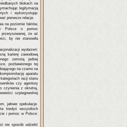
niedbanych blokach na
wymachując legitymacją
onych i wykorzystując
wać pierwsze relacje.
nia na poziomie faktów,
ię w Polsce o pomoc
 przerysowanej, że aż
ości, by nie stanowiła
cjonalizacji wydarzeń:
asną karierę zawodową
onego zemstą jednej
lsce, pozbawionego tej
abiającego na czarno na
 kompromitację aparatu
ategoriach racji stanu
cowników czy agentury
o czynienia z okrutną,
owieści szpiegowskiej
m, jałowe spekulacje.
ta kiedyś wszystkich
rcie i pomoc w Polsce:
eż nie sposób udzielić