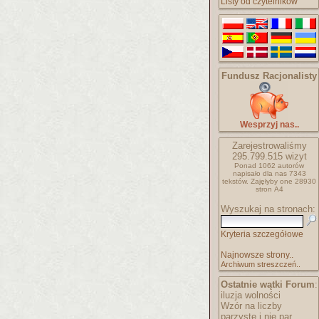
Listy od czytelników
Fundusz Racjonalisty
Wesprzyj nas..
Zarejestrowaliśmy
295.799.515
wizyt
Ponad 1062 autorów
napisało
dla nas 7343
tekstów.
Zajęłyby one 28930
stron A4
Wyszukaj na stronach:
Kryteria szczegółowe
Najnowsze strony..
Archiwum streszczeń..
Ostatnie wątki Forum
:
iluzja wolności
Wzór na liczby
parzyste i nie par..