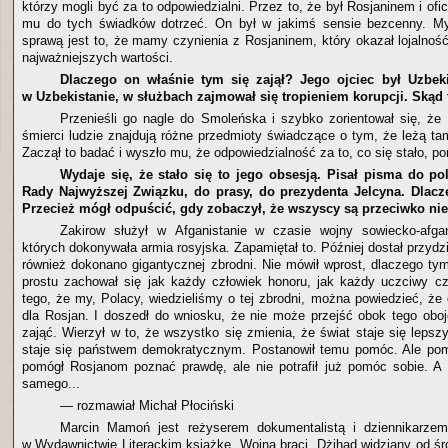
którzy mogli być za to odpowiedzialni. Przez to, że był Rosjaninem i ofi
mu do tych świadków dotrzeć. On był w jakimś sensie bezcenny. Myśl
sprawą jest to, że mamy czynienia z Rosjaninem, który okazał lojalno
najważniejszych wartości.
Dlaczego on właśnie tym się zajął? Jego ojciec był Uzbe
w Uzbekistanie, w służbach zajmował się tropieniem korupcji. Skąd
Przenieśli go nagle do Smoleńska i szybko zorientował się, ż
śmierci ludzie znajdują różne przedmioty świadczące o tym, że leżą t
Zaczął to badać i wyszło mu, że odpowiedzialność za to, co się stało, po
Wydaje się, że stało się to jego obsesją. Pisał pisma do p
Rady Najwyższej Związku, do prasy, do prezydenta Jelcyna. Dlacz
Przecież mógł odpuścić, gdy zobaczył, że wszyscy są przeciwko nie
Zakirow służył w Afganistanie w czasie wojny sowiecko-afgańs
których dokonywała armia rosyjska. Zapamiętał to. Później dostał przydz
również dokonano gigantycznej zbrodni. Nie mówił wprost, dlaczego tym
prostu zachował się jak każdy człowiek honoru, jak każdy uczciwy cz
tego, że my, Polacy, wiedzieliśmy o tej zbrodni, można powiedzieć, że o
dla Rosjan. I doszedł do wniosku, że nie może przejść obok tego oboj
zająć. Wierzył w to, że wszystko się zmienia, że świat staje się leps
staje się państwem demokratycznym. Postanowił temu pomóc. Ale po
pomógł Rosjanom poznać prawdę, ale nie potrafił już pomóc sobie. A
samego...
— rozmawiał Michał Płociński
Marcin Mamoń jest reżyserem dokumentalistą i dziennikarzem:
w Wydawnictwie Literackim książkę „Wojna braci. Dżihad widziany od śr