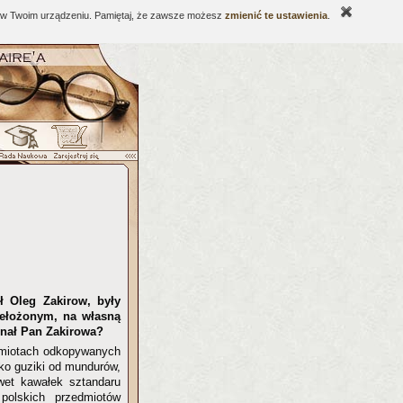
ne w Twoim urządzeniu. Pamiętaj, że zawsze możesz
zmienić te ustawienia
.
ł Oleg Zakirow, były
zełożonym, na własną
znał Pan Zakirowa?
dmiotach odkopywanych
lko guziki od mundurów,
awet kawałek sztandaru
 polskich przedmiotów