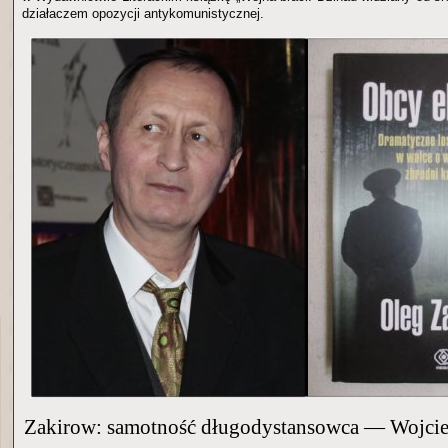
działaczem opozycji antykomunistycznej.
Zakirow: samotność długodystansowca — Wojcie