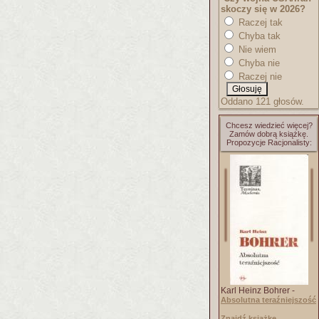
skoczy się w 2026?
Raczej tak
Chyba tak
Nie wiem
Chyba nie
Raczej nie
Oddano 121 głosów.
Chcesz wiedzieć więcej?
Zamów dobrą książkę.
Propozycje Racjonalisty:
Karl Heinz Bohrer -
Absolutna teraźniejszość
Znajdź książkę..