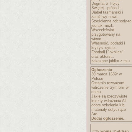
Dogmat o Trójcy
Świętej - próba l..
Diabeł tasmański i
zaraźliwy nowo..
Sześcienne odchody-to
jednak możl..
Wszechświat
przygotowany na
więce..
Własność, podatki i
kryzys: syste..
Football i "okolice"
oraz aktorst..
zakazane jabłko z raju
Ogłoszenia
:
30 marca 1689r w
Polsce
Ostatnio rozważam
wdrożenie Symfonii w
chmu..
Jakie są rzeczywiste
koszty wdrożenia AI
dobre szkolenia lub
materiały dotyczące
Arc..
Dodaj ogłoszenie..
Czy wojna USA/Iran