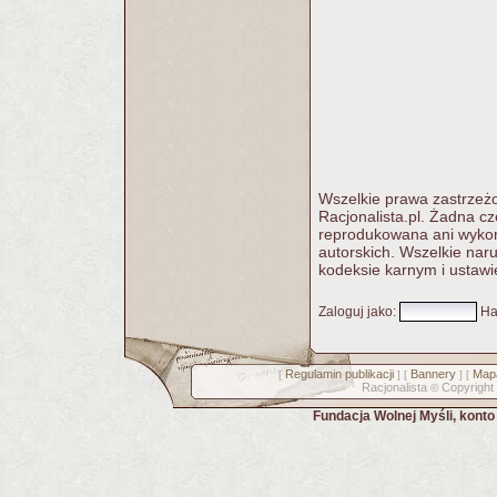
Wszelkie prawa zastrzeżo
Racjonalista.pl. Żadna c
reprodukowana ani wykorz
autorskich. Wszelkie nar
kodeksie karnym i ustawi
Zaloguj jako
:
Ha
Regulamin publikacji
Bannery
Mapa
[
] [
] [
Racjonalista
Copyright
©
Fundacja Wolnej Myśli, kont