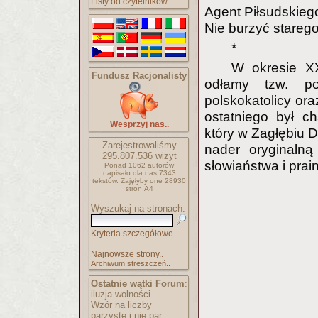
Listy od czytelników
Agent Piłsudskieg
Nie burzyć stareg
*
W okresie XX
Fundusz Racjonalisty
odłamy tzw. pol
polskokatolicy or
ostatniego był c
Wesprzyj nas..
który w Zagłębiu 
Zarejestrowaliśmy
nader oryginalną
295.807.536
wizyt
słowiaństwa i pra
Ponad 1062 autorów
napisało
dla nas 7343
tekstów.
Zajęłyby one 28930
stron A4
Wyszukaj na stronach:
Kryteria szczegółowe
Najnowsze strony..
Archiwum streszczeń..
Ostatnie wątki Forum
:
iluzja wolności
Wzór na liczby
parzyste i nie par..