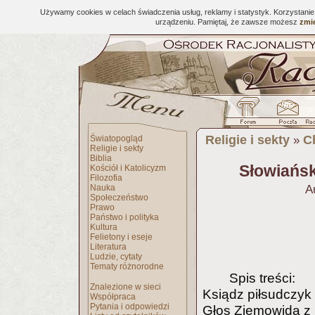
Używamy cookies w celach świadczenia usług, reklamy i statystyk. Korzystani
urządzeniu. Pamiętaj, że zawsze możesz
zmie
Religie i sekty
C
Światopogląd
»
Religie i sekty
Biblia
Słowiańsk
Kościół i Katolicyzm
Filozofia
Nauka
A
Społeczeństwo
Prawo
Państwo i polityka
Kultura
Felietony i eseje
Literatura
Ludzie, cytaty
Tematy różnorodne
Spis treści:
Znalezione w sieci
Ksiądz piłsudczyk
Współpraca
Pytania i odpowiedzi
Głos Ziemowida z