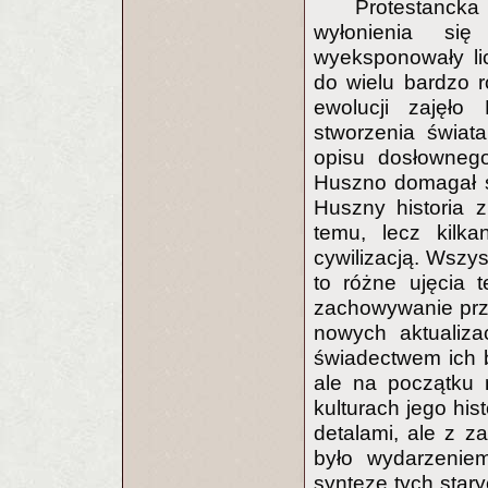
Protestanck
wyłonienia się
wyeksponowały li
do wielu bardzo r
ewolucji zajęło 
stworzenia świat
opisu dosłownego
Huszno domagał s
Huszny historia z
temu, lecz kilk
cywilizacją. Wszyst
to różne ujęcia t
zachowywanie prze
nowych aktualiza
świadectwem ich b
ale na początku 
kulturach jego his
detalami, ale z z
było wydarzenie
syntezę tych stary