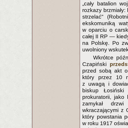
„cały batalion wo
rozkazy brzmiały:
strzelać" (Robot
ekskomuniką wat
w oparciu o carsk
całej II RP — kied
na Polskę. Po zwy
uwolniony wskutek
Wkrótce późn
Czapiński
przeds
przed sobą akt o
który przez 10 m
z uwagą i dowiad
biskup Łosińsk
prokuratorii, jako
zamykał drzwi ś
wkraczającymi z G
który powstania p
w roku 1917 oświad