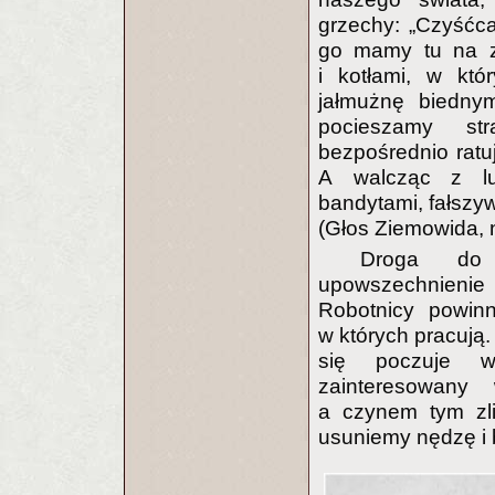
grzechy: „Czyśćc
go mamy tu na zi
i kotłami, w któ
jałmużnę biednym
pocieszamy str
bezpośrednio ratu
A walcząc z lud
bandytami, fałszyw
(Głos Ziemowida, n
Droga do 
upowszechnieni
Robotnicy powinn
w których pracują.
się poczuje ws
zainteresowany
a czynem tym zli
usuniemy nędzę i 