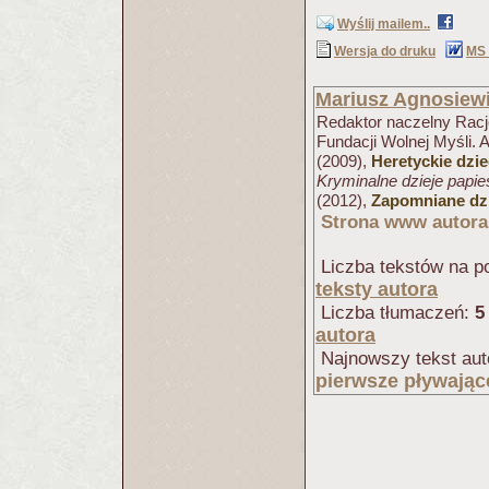
Wyślij mailem..
Wersja do druku
MS
Mariusz Agnosiew
Redaktor naczelny Racjo
Fundacji Wolnej Myśli. 
(2009),
Heretyckie dzi
Kryminalne dzieje papi
(2012),
Zapomniane dzi
Strona www autora
Liczba tekstów na po
teksty autora
Liczba tłumaczeń:
5
autora
Najnowszy tekst aut
pierwsze pływając