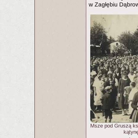
w Zagłębiu Dąbro
Msze pod Gruszą ks.
kątyn