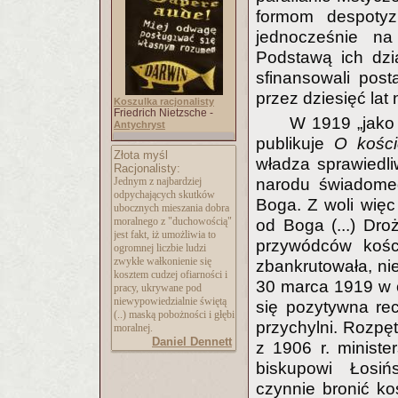
formom despotyz
jednocześnie na
Podstawą ich dzia
sfinansowali pos
przez dziesięć lat 
Koszulka racjonalisty
Friedrich Nietzsche -
W 1919 „jako 
Antychryst
publikuje
O kości
Złota myśl
władza sprawiedli
Racjonalisty:
narodu świadomeg
Jednym z najbardziej
odpychających skutków
Boga. Z woli więc
ubocznych mieszania dobra
moralnego z "duchowością"
od Boga (...) Dro
jest fakt, iż umożliwia to
przywódców kośc
ogromnej liczbie ludzi
zwykłe wałkonienie się
zbankrutowała, nie
kosztem cudzej ofiarności i
30 marca 1919 w o
pracy, ukrywane pod
niewypowiedzialnie świętą
się pozytywna rec
(..) maską pobożności i głębi
przychylni. Rozpęt
moralnej.
Daniel Dennett
z 1906 r. minist
biskupowi Łosiń
czynnie bronić koś