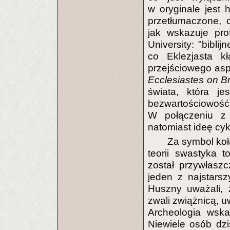
w oryginale jest 
przetłumaczone, 
jak wskazuje prof
University: "bibli
co Eklezjasta k
przejściowego asp
Ecclesiastes on Bre
świata, która je
bezwartościowość
W połączeniu z 
natomiast ideę cyk
Za symbol koł
teorii swastyka t
został przywłasz
jeden z najstarsz
Huszny uważali, ż
zwali zwiążnicą, 
Archeologia wska
Niewiele osób dzi