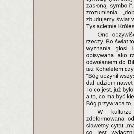
zasłoną symboli".
zrozumienia „do
zbudujemy świat w
Tysiącletnie Króle
Ono oczywiśc
rzeczy. Bo świat t
wyznania głosi i
opisywana jako r
odwołaniem do Bib
też Koheletem czy
"Bóg uczynił wszy
dał ludziom nawet 
To co jest, już było
a to, co ma być kie
Bóg przywraca to, 
W kulturze
zdeformowana od
sławetny cytat „m
co jest wyłączni