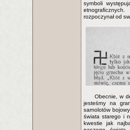
symboli występu
etnograficznyc
rozpoczynał od sw
Obecnie, w do
jesteśmy na gra
samolotów bojowyc
świata starego i 
kwestie jak najb
naszego świata,