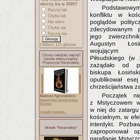
skoczy się w 2026?
Podstawowy
Raczej tak
konfliktu w kośc
Chyba tak
poglądów polityc
Nie wiem
Chyba nie
zdecydowanym pi
Raczej nie
jego zwierzchnik
Augustyn Łosiń
Oddano 121 głosów.
wojującym p
Chcesz wiedzieć więcej?
Piłsudskiego (w
Zamów dobrą książkę.
Propozycje Racjonalisty:
zażądało od pa
biskupa Łosińs
opublikował ese
chrześcijaństwa 
Początek ni
Mariusz Agnosiewicz -
Heretyckie dziedzictwo
z Mstyczowem w 
Europy
w niej do zatarg
Znajdź książkę..
kościelnym, w efe
interdykt. Pozba
Sklepik "Racjonalisty"
zaproponował op
parafianie Mstyczo