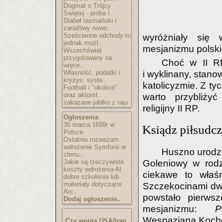
Dogmat o Trójcy
Świętej - próba l..
Diabeł tasmański i
zaraźliwy nowo..
Sześcienne odchody-to
wyróżniały się 
jednak możl..
mesjanizmu polsk
Wszechświat
przygotowany na
Choć w II RP
więce..
Własność, podatki i
i wyklinany, stan
kryzys: syste..
katolicyzmie. Z ty
Football i "okolice"
oraz aktorst..
warto przybliżyć
zakazane jabłko z raju
religijny II RP.
Ogłoszenia
:
30 marca 1689r w
Ksiądz piłsudc
Polsce
Ostatnio rozważam
wdrożenie Symfonii w
Huszno urodzi
chmu..
Goleniowy w rodz
Jakie są rzeczywiste
koszty wdrożenia AI
ciekawe to właś
dobre szkolenia lub
materiały dotyczące
Szczekocinami dwi
Arc..
powstało pierwsz
Dodaj ogłoszenie..
mesjanizmu:
P
Wespazjana Koch
Czy wojna USA/Iran