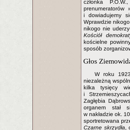
członka P.O.W.
prenumeratorów »
i dowiadujemy si
Wprawdzie nikogo n
nikogo nie uderzy
Kościół demokrat
kościelne powinn
sposób zorganizow
Głos Ziemowida
W roku 1923
niezależną wspóln
kilka tysięcy w
i Strzemieszycac
Zagłębia Dąbrowsk
organem stał s
w nakładzie ok. 10
sportretowana pr
Czarne skrzydła
,