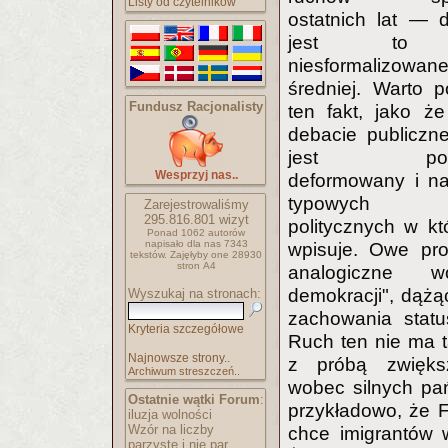
Listy od czytelników
ostatnich lat — d
jest to p
niesformalizowa
średniej. Warto p
Fundusz Racjonalisty
ten fakt, jako ż
debacie publiczne
jest powsz
Wesprzyj nas..
deformowany i n
typowych po
Zarejestrowaliśmy
295.816.801
wizyt
politycznych w kt
Ponad 1062 autorów
napisało
dla nas 7343
wpisuje. Owe pr
tekstów.
Zajęłyby one 28930
stron A4
analogiczne w
demokracji", dążąc
Wyszukaj na stronach:
zachowania statu
Kryteria szczegółowe
Ruch ten nie ma t
Najnowsze strony..
z próbą zwiększ
Archiwum streszczeń..
wobec silnych pa
Ostatnie wątki Forum
:
przykładowo, że F
iluzja wolności
Wzór na liczby
chce imigrantów 
parzyste i nie par..