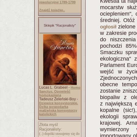
Kwestia ta najl
rewolucyjne 1789-1799
mocarstw służ
Znajdź książkę..
ociepleniem", 
średniej. Otóż
zielone 
Sklepik "Racjonalisty"
ogłosił
w zakresie pro
do niszczenia
pochodzi 85%
Smaczku spraw
ekologiczna" 
Parlament Euro
wejść w życ
Zjednoczonyc
obecne tempo
Lucas L. Grabeel -
Homo
zostanie znis
Sanctus. Opowieść
homokapłana
biopaliw z ol
Tadeusz Żeleński-Boy -
z największą e
Dziewice konsystorskie.
Dzika gospodarka
kopalne (sic!
małżeńska konsystorzy
katolickich
ekologii spra
krajowej. Ar
Złota myśl
wymierzony w
Racjonalisty:
(..) dopóki stosujemy się do
importowany o