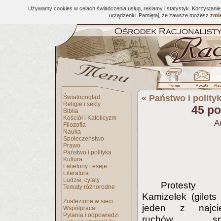
Używamy cookies w celach świadczenia usług, reklamy i statystyk. Korzystani
urządzeniu. Pamiętaj, że zawsze możesz
zmie
«
Państwo i polity
Światopogląd
Religie i sekty
45 po
Biblia
Kościół i Katolicyzm
A
Filozofia
Nauka
Społeczeństwo
Prawo
Państwo i polityka
Kultura
Felietony i eseje
Literatura
Ludzie, cytaty
Protesty 
Tematy różnorodne
Kamizelek (gilets
Znalezione w sieci
jeden z najci
Współpraca
Pytania i odpowiedzi
ruchów społ