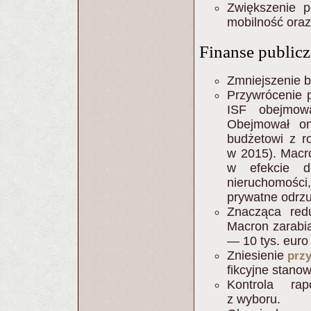
Zwiększenie p
mobilność oraz 
Finanse public
Zmniejszenie b
Przywrócenie 
ISF obejmowa
Obejmował on
budżetowi z r
w 2015). Macro
w efekcie d
nieruchomośc
prywatne odrz
Znacząca red
Macron zarabia
— 10 tys. euro 
Zniesienie
prz
fikcyjne stanow
Kontrola ra
z wyboru.