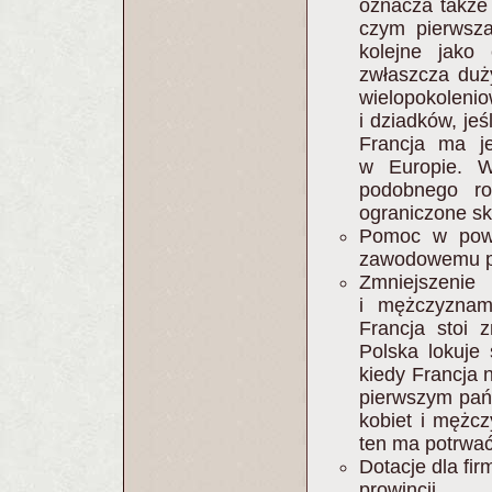
oznacza także 
czym pierwsza
kolejne jako
zwłaszcza duży
wielopokolen
i dziadków, jeś
Francja ma j
w Europie. 
podobnego ro
ograniczone sk
Pomoc w powr
zawodowemu pop
Zmniejszen
i mężczyznam
Francja stoi 
Polska lokuje
kiedy Francja 
pierwszym pańs
kobiet i mężcz
ten ma potrwać
Dotacje dla fir
prowincji.