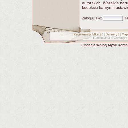
autorskich. Wszelkie nar
kodeksie karnym i ustawi
Zaloguj jako
:
Ha
Regulamin publikacji
Bannery
Mapa
[
] [
] [
Racjonalista
Copyright
©
Fundacja Wolnej Myśli, kont