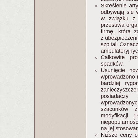
Skreślenie ar
odbywają sie 
w związku z r
przesuwa organ
firmę, która 
z ubezpieczen
szpital. Oznac
ambulatoryjnyc
Całkowite pro
spadków.
Usunięcie no
wprowadzono no
bardziej ryg
zanieczyszcz
posiadaczy
wprowadzony
szacunków z
modyfikacji
niepopularnośc
na jej stosowan
Niższe ceny o