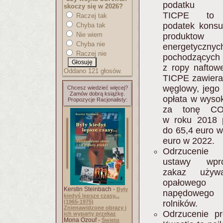
podatku wę
skoczy się w 2026?
TICPE to 
Raczej tak
podatek kons
Chyba tak
Nie wiem
produktow
Chyba nie
energetycznyc
Raczej nie
pochodzących
z ropy naftow
Oddano 121 głosów.
TICPE zawier
węglowy, jego
Chcesz wiedzieć więcej?
Zamów dobrą książkę.
opłata w wysok
Propozycje Racjonalisty:
za tonę CO2
w roku 2018 
do 65,4 euro w
euro w 2022.
Odrzucenie
ustawy wpro
zakaz używa
opałowe
Kerstin Steinbach -
Były
napędowe
kiedyś lepsze czasy...
rolników.
(1965-1975)
Znienawidzone obrazy i
Odrzucenie pr
ich wyparty przekaz
Mona Ozouf -
Święto