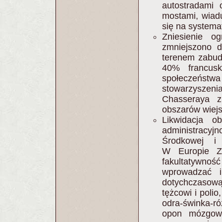
autostradami 
mostami, wiadu
się na system
Zniesienie o
zmniejszono 
terenem zabud
40% francusk
społeczeńst
stowarzyszen
Chasseraya z
obszarów wiejs
Likwidacja o
administracy
Środkowej i 
W Europie Za
fakultatywnoś
wprowadzać i
dotychczasową
tężcowi i polio
odra-świnka-ró
opon mózgowy