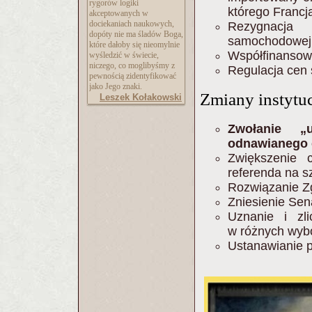
rygorów logiki
którego Francj
akceptowanych w
dociekaniach naukowych,
Rezygnacja 
dopóty nie ma śladów Boga,
samochodowej w
które dałoby się nieomylnie
Współfinansowa
wyśledzić w świecie,
niczego, co moglibyśmy z
Regulacja cen
pewnością zidentyfikować
jako Jego znaki.
Zmiany instytu
Leszek Kołakowski
Zwołanie „u
odnawianego c
Zwiększenie c
referenda na s
Rozwiązanie Z
Zniesienie Sen
Uznanie i zl
w różnych wyb
Ustanawianie p