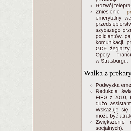
Rozwój telepra
Zniesienie
p
emerytalny we
przedsiębior
szybszego prze
policjantów, p
komunikacji, 
GDF, żeglarzy
Opery Francu
w Strasburgu.
Walka z prekar
Podwyżka emer
Redukcja świ
FIFG z 2010, 8
dużo assistan
Wskazuje się,
może być atrak
Zwiększenie 
socjalnych).