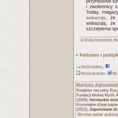
przymusowi szc
i zwolennicy 
Today, magaz
, że
wskazuje
wskazują, że
szczepienia s
Dodaj komentarz do 
«
Państwo i polity
Wyślij mailem..
Wersja do druku
MS
Mariusz Agnosiew
Redaktor naczelny Racjo
Fundacji Wolnej Myśli. 
(2009),
Heretyckie dzi
Kryminalne dzieje papi
(2012),
Zapomniane dzi
Strona www autora