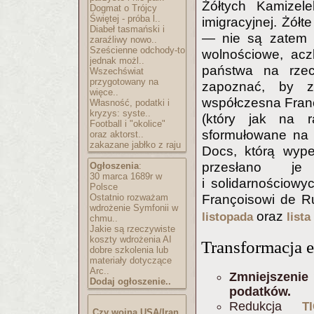
Żółtych Kamizele
Dogmat o Trójcy
Świętej - próba l..
imigracyjnej. Żółt
Diabeł tasmański i
— nie są zatem i
zaraźliwy nowo..
Sześcienne odchody-to
wolnościowe, acz
jednak możl..
państwa na rzec
Wszechświat
przygotowany na
zapoznać, by z
więce..
współczesna Franc
Własność, podatki i
kryzys: syste..
(który jak na r
Football i "okolice"
sformułowane na 
oraz aktorst..
zakazane jabłko z raju
Docs, którą wype
przesłano je 
Ogłoszenia
:
30 marca 1689r w
i solidarnościowyc
Polsce
Ostatnio rozważam
Françoisowi de R
wdrożenie Symfonii w
oraz
listopada
list
chmu..
Jakie są rzeczywiste
koszty wdrożenia AI
Transformacja 
dobre szkolenia lub
materiały dotyczące
Arc..
Zmniejszenie
Dodaj ogłoszenie..
podatków.
Redukcja
T
Czy wojna USA/Iran