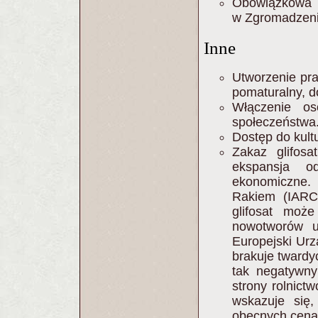
Obowiązkow
w Zgromadzeni
Inne
Utworzenie pr
pomaturalny, d
Włączenie os
społeczeństwa
Dostęp do kultu
Zakaz glifos
ekspansja o
ekonomiczne.
Rakiem (IARC
glifosat moż
nowotworów u
Europejski Ur
brakuje twardy
tak negatywny
strony rolnict
wskazuje się
obecnych cena