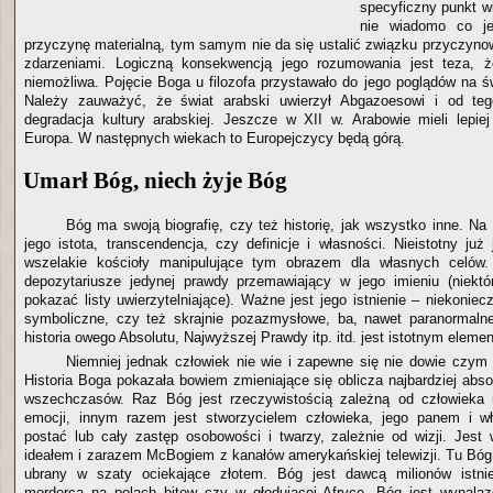
specyficzny punkt w
nie wiadomo co j
przyczynę materialną, tym samym nie da się ustalić związku przyczy
zdarzeniami. Logiczną konsekwencją jego rozumowania jest teza, 
niemożliwa. Pojęcie Boga u filozofa przystawało do jego poglądów na św
Należy zauważyć, że świat arabski uwierzył Abgazoesowi i od te
degradacja kultury arabskiej. Jeszcze w XII w. Arabowie mieli lepiej 
Europa. W następnych wiekach to Europejczycy będą górą.
Umarł Bóg, niech żyje Bóg
Bóg ma swoją biografię, czy też historię, jak wszystko inne. Na
jego istota, transcendencja, czy definicje i własności. Nieistotny ju
wszelakie kościoły manipulujące tym obrazem dla własnych celów.
depozytariusze jedynej prawdy przemawiający w jego imieniu (niektó
pokazać listy uwierzytelniające). Ważne jest jego istnienie – niekonie
symboliczne, czy też skrajnie pozazmysłowe, ba, nawet paranormalne
historia owego Absolutu, Najwyższej Prawdy itp. itd. jest istotnym elemen
Niemniej jednak człowiek nie wie i zapewne się nie dowie czym l
Historia Boga pokazała bowiem zmieniające się oblicza najbardziej abso
wszechczasów. Raz Bóg jest rzeczywistością zależną od człowieka 
emocji, innym razem jest stworzycielem człowieka, jego panem i wł
postać lub cały zastęp osobowości i twarzy, zależnie od wizji. Jes
ideałem i zarazem McBogiem z kanałów amerykańskiej telewizji. Tu Bóg 
ubrany w szaty ociekające złotem. Bóg jest dawcą milionów istni
mordercą na polach bitew czy w głodującej Afryce. Bóg jest wynalaz