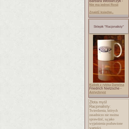
Barbara Włodarczyk -
Nie ma jednej Rosji
Znajdź książkę..
Sklepik "Racjonalisty"
Kubek z rybką Darwina
Friedrich Nietzsche -
Antychryst
Złota myśl
Racjonalisty:
Twierdzenia, których
zasadniczo nie można
sprawdzić, są jako
wyjaśnienia pozbawione
wartości.