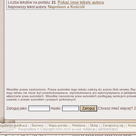
Pokaż inne teksty autora
Liczba tekstów na portalu:
21
Napoleon a Kościół
Najnowszy tekst autora:
Wszelkie prawa zastrzeżone. Prawa autorskie tego tekstu należą do autora i/lub serwisu Rac
tego tekstu nie może być przedrukowywana, reprodukowana ani wykorzystywana w jakiejkolw
właściciela praw autorskich. Wszelkie naruszenia praw autorskich podlegają sankcjom przew
ustawie o prawie autorskim i prawach pokrewnych.
Zaloguj jako
:
Hasło
:
Chcesz mieć więcej?
Z
egulamin publikacji
Bannery
Mapa portalu
Reklama
Sklep
Zarejestruj się
Konta
] [
] [
] [
] [
] [
] [
Racjonalista
Copyright
redakcja
administrator
©
2000-2018 (e-mail:
|
)