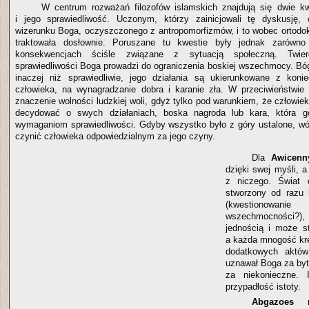
W centrum rozważań filozofów islamskich znajdują się dwie k
i jego sprawiedliwość. Uczonym, którzy zainicjowali tę dyskusję, 
wizerunku Boga, oczyszczonego z antropomorfizmów, i to wobec ortodoks
traktowała dosłownie. Poruszane tu kwestie były jednak zarówn
konsekwencjach ściśle związane z sytuacją społeczną. Twier
sprawiedliwości Boga prowadzi do ograniczenia boskiej wszechmocy. B
inaczej niż sprawiedliwie, jego działania są ukierunkowane z koni
człowieka, na wynagradzanie dobra i karanie zła. W przeciwieństwie
znaczenie wolności ludzkiej woli, gdyż tylko pod warunkiem, że człowi
decydować o swych działaniach, boska nagroda lub kara, która g
wymaganiom sprawiedliwości. Gdyby wszystko było z góry ustalone, w
czynić człowieka odpowiedzialnym za jego czyny.
Dla
Awicenn
dzięki swej myśli, a 
z niczego. Świat 
stworzony od razu 
(kwestionowa
wszechmocności
jednością i może s
a każda mnogość kr
dodatkowych aktów
uznawał Boga za byt
za niekonieczne. I
przypadłość istoty.
Abgazoes