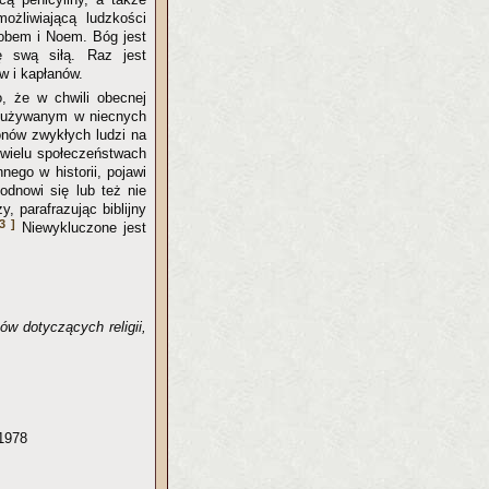
ożliwiającą ludzkości
iobem i Noem. Bóg jest
 swą siłą. Raz jest
w i kapłanów.
o, że w chwili obecnej
ąc używanym w niecnych
onów zwykłych ludzi na
 wielu społeczeństwach
nego w historii, pojawi
dnowi się lub też nie
, parafrazując biblijny
3 ]
Niewykluczone jest
w dotyczących religii,
1978