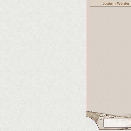
Joahim Wehler
R
[