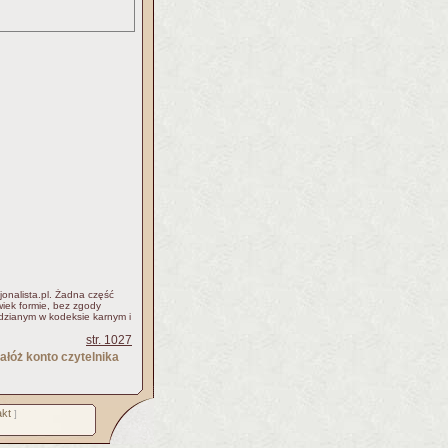
jonalista.pl. Żadna część
iek formie, bez zgody
idzianym w kodeksie karnym i
str. 1027
ałóż konto czytelnika
kt
]