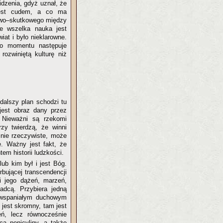
idzenia, gdyż uznał, że
est cudem, a co ma
nowo–skutkowego między
że wszelka nauka jest
iat i było nieklarowne.
go momentu następuje
rozwiniętą kulturę niż
 dalszy plan schodzi tu
ż jest obraz dany przez
 Nieważni są rzekomi
rzy twierdzą, że winni
cznie rzeczywiste, może
. Ważny jest fakt, że
tem historii ludzkości.
ub kim był i jest Bóg.
rbującej transcendencji
i jego dążeń, marzeń,
adcą. Przybiera jedną
t wspaniałym duchowym
jest skromny, tam jest
eń, lecz równocześnie
cą penicyliny, a także