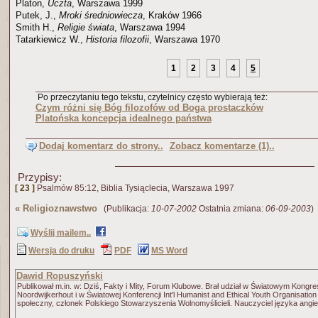
Platon,
Uczta
, Warszawa 1999
Putek, J.,
Mroki średniowiecza
, Kraków 1966
Smith H.,
Religie świata
, Warszawa 1994
Tatarkiewicz W.,
Historia filozofii
, Warszawa 1970
1
2
3
4
5
Po przeczytaniu tego tekstu, czytelnicy często wybierają też:
Czym różni się Bóg filozofów od Boga prostaczków
Platońska koncepcja idealnego państwa
Dodaj komentarz do strony..
Zobacz komentarze (1)..
Przypisy:
[ 23 ]
Psalmów 85:12, Biblia Tysiąclecia, Warszawa 1997
«
Religioznawstwo
(Publikacja:
10-07-2002
Ostatnia zmiana:
06-09-2003
)
Wyślij mailem..
Wersja do druku
PDF
MS Word
Dawid Ropuszyński
Publikował m.in. w: Dziś, Fakty i Mity, Forum Klubowe. Brał udział w Światowym Kong
Noordwijkerhout i w Światowej Konferencji Int'l Humanist and Ethical Youth Organisation
społeczny, członek Polskiego Stowarzyszenia Wolnomyślicieli. Nauczyciel języka angie