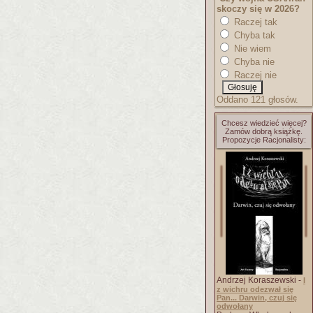
skoczy się w 2026?
Raczej tak
Chyba tak
Nie wiem
Chyba nie
Raczej nie
Oddano 121 głosów.
Chcesz wiedzieć więcej?
Zamów dobrą książkę.
Propozycje Racjonalisty:
Andrzej Koraszewski -
I
z wichru odezwał się
Pan... Darwin, czuj się
odwołany