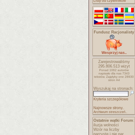
Listy od czytelników
Fundusz Racjonalisty
Wesprzyj nas..
Zarejestrowaliśmy
295.806.513
wizyt
Ponad 1062 autorów
napisało
dla nas 7343
tekstów.
Zajęłyby one 28930
stron A4
Wyszukaj na stronach:
Kryteria szczegółowe
Najnowsze strony..
Archiwum streszczeń..
Ostatnie wątki Forum
:
iluzja wolności
Wzór na liczby
parzyste i nie par..