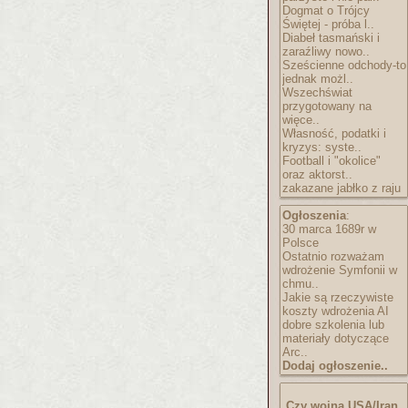
Dogmat o Trójcy
Świętej - próba l..
Diabeł tasmański i
zaraźliwy nowo..
Sześcienne odchody-to
jednak możl..
Wszechświat
przygotowany na
więce..
Własność, podatki i
kryzys: syste..
Football i "okolice"
oraz aktorst..
zakazane jabłko z raju
Ogłoszenia
:
30 marca 1689r w
Polsce
Ostatnio rozważam
wdrożenie Symfonii w
chmu..
Jakie są rzeczywiste
koszty wdrożenia AI
dobre szkolenia lub
materiały dotyczące
Arc..
Dodaj ogłoszenie..
Czy wojna USA/Iran