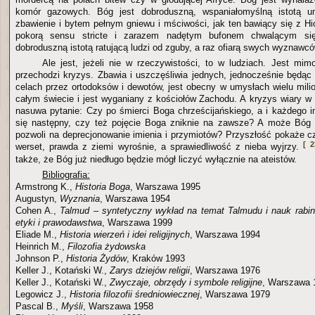
komór gazowych. Bóg jest dobroduszną, wspaniałomyślną istotą um
zbawienie i bytem pełnym gniewu i mściwości, jak ten bawiący się z H
pokorą sensu stricte i zarazem nadętym bufonem chwalącym się
dobroduszną istotą ratującą ludzi od zguby, a raz ofiarą swych wyznawcó
Ale jest, jeżeli nie w rzeczywistości, to w ludziach. Jest mim
przechodzi kryzys. Zbawia i uszczęśliwia jednych, jednocześnie będ
celach przez ortodoksów i dewotów, jest obecny w umysłach wielu mili
całym świecie i jest wyganiany z kościołów Zachodu. A kryzys wiary w
nasuwa pytanie: Czy po śmierci Boga chrześcijańskiego, a i każdego in
się następny, czy też pojęcie Boga zniknie na zawsze? A może Bóg o
pozwoli na deprecjonowanie imienia i przymiotów? Przyszłość pokaże czy
[ 2
werset, prawda z ziemi wyrośnie, a sprawiedliwość z nieba wyjrzy.
także, że Bóg już niedługo będzie mógł liczyć wyłącznie na ateistów.
Bibliografia:
Armstrong K.,
Historia Boga
, Warszawa 1995
Augustyn,
Wyznania
, Warszawa 1954
Cohen A.,
Talmud – syntetyczny wykład na temat Talmudu i nauk rabinó
etyki i prawodawstwa
, Warszawa 1999
Eliade M.,
Historia wierzeń i idei religijnych
, Warszawa 1994
Heinrich M.,
Filozofia żydowska
Johnson P.,
Historia Żydów
, Kraków 1993
Keller J., Kotański W.,
Zarys dziejów religii
, Warszawa 1976
Keller J., Kotański W.,
Zwyczaje, obrzędy i symbole religijne
, Warszawa 
Legowicz J.,
Historia filozofii średniowiecznej
, Warszawa 1979
Pascal B.,
Myśli
, Warszawa 1958