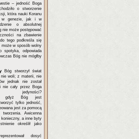
westie – jedność Boga
chodziło o stworzenie
ji, która nauki Koranu
o w genezie, jak i w
dzenie o absolutnej
óg nie może postępować
eczności na zbawienie
 do tego podkreśla się
ek może w sposób wolny
o spotyka, odpowiada
ówczas Bóg nie mógłby
y
Bóg stworzył świat
nie woli; z materii, nie
ów jednak nie został
i nie cały przez Boga
nie jedyności?
?), gdyż Bóg jest
tworzyć tylko jedność,
eowana jest za pomocą
 tworzenia. Awicenna
 konieczny, a inne byty
stnienie określił jako
reprezentował dosyć