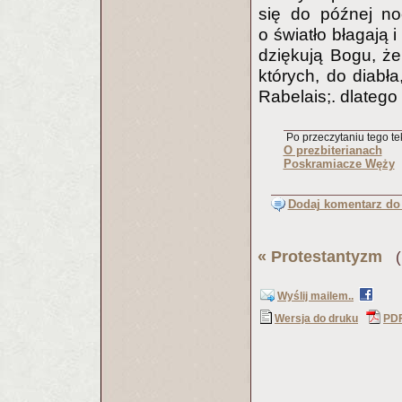
się do późnej no
o światło błagają
dziękują Bogu, że 
których, do diabła
Rabelais;. dlatego
Po przeczytaniu tego tek
O prezbiterianach
Poskramiacze Węży
Dodaj komentarz do 
«
Protestantyzm
(P
Wyślij mailem..
Wersja do druku
PD