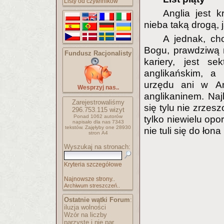
Listy od czytelników
Anglia jest k
nieba taką drogą,
A jednak, ch
Bogu, prawdziwą r
Fundusz Racjonalisty
kariery, jest s
anglikańskim, a 
urzędu ani w Angl
Wesprzyj nas..
anglikaninem. Naj
Zarejestrowaliśmy
się tylu nie zrzes
296.753.115
wizyt
Ponad 1062 autorów
tylko niewielu op
napisało
dla nas 7343
tekstów.
Zajęłyby one 28930
nie tuli się do łona 
stron A4
Wyszukaj na stronach:
Kryteria szczegółowe
Najnowsze strony..
Archiwum streszczeń..
Ostatnie wątki Forum
:
iluzja wolności
Wzór na liczby
parzyste i nie par..