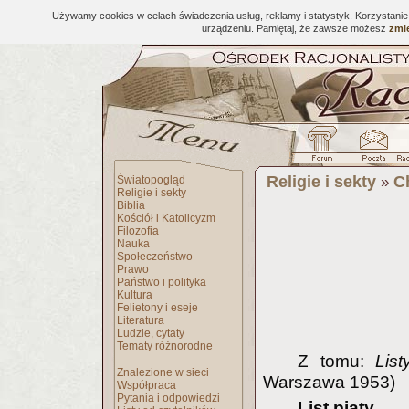
Używamy cookies w celach świadczenia usług, reklamy i statystyk. Korzystani
urządzeniu. Pamiętaj, że zawsze możesz
zmie
Religie i sekty
C
Światopogląd
»
Religie i sekty
Biblia
Kościół i Katolicyzm
Filozofia
Nauka
Społeczeństwo
Prawo
Państwo i polityka
Kultura
Felietony i eseje
Literatura
Ludzie, cytaty
Tematy różnorodne
Z tomu:
Lis
Znalezione w sieci
Warszawa 1953)
Współpraca
Pytania i odpowiedzi
List piąty