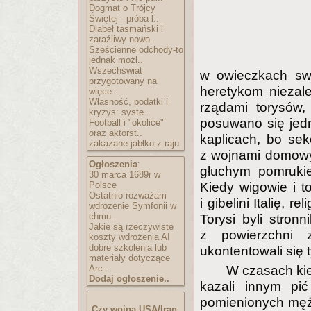
Dogmat o Trójcy
Świętej - próba l..
Diabeł tasmański i
zaraźliwy nowo..
Sześcienne odchody-to
jednak możl..
Wszechświat
w owieczkach swo
przygotowany na
heretykom niezal
więce..
Własność, podatki i
rządami torysów,
kryzys: syste..
posuwano się jedn
Football i "okolice"
oraz aktorst..
kaplicach, bo sek
zakazane jabłko z raju
z wojnami domowym
Ogłoszenia
:
głuchym pomrukie
30 marca 1689r w
Polsce
Kiedy wigowie i to
Ostatnio rozważam
i gibelini Italię, r
wdrożenie Symfonii w
chmu..
Torysi byli stron
Jakie są rzeczywiste
z powierzchni z
koszty wdrożenia AI
dobre szkolenia lub
ukontentowali się 
materiały dotyczące
Arc..
W czasach kie
Dodaj ogłoszenie..
kazali innym pić
pomienionych męż
Czy wojna USA/Iran