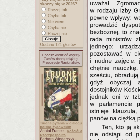
uważał. Zgroma
skoczy się w 2026?
w rodzaju Izby G
Raczej tak
Chyba tak
pewne wpływy; wo
Nie wiem
prowadzić dysput
Chyba nie
bezbożnej, to zna
Raczej nie
rada ministrów 
Oddano 121 głosów.
jednego: urząd
pozostawać w cie
Chcesz wiedzieć więcej?
Zamów dobrą książkę.
i nudne zajęcie,
Propozycje Racjonalisty:
chętnie nauczkę.
sześciu, obradują
gdyż obyczaj a
dostojników Kości
jednak oni w Izb
w parlamencie p
istnieje klauzula
panów na ciężką p
Trudne pytania w dialogu
Ten, kto ją s
polsko-żydowskim
Anatol France -
Kościół a
nie odstąpi od p
Rzeczpospolita
Barbara Włodarczyk -