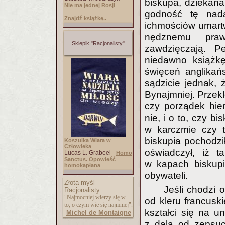
biskupa, dziekana,
Nie ma jednej Rosji
godność tę nad
Znajdź książkę..
ichmościów umart
nędznemu praw
Sklepik "Racjonalisty"
zawdzięczają. Pe
niedawno książkę
święceń anglikań
sądzicie jednak,
Bynajmniej. Przekl
czy porządek hier
nie, i o to, czy b
w karczmie czy t
biskupia pochodzi
Koszulka Wiara w
Człowieka
oświadczył, iż 
Lucas L. Grabeel -
Homo
Sanctus. Opowieść
w kapach biskup
homokapłana
obywateli.
Złota myśl
Jeśli chodzi o
Racjonalisty:
"Najmocniej wierzy się w
od kleru francus
to, o czym wie się najmniej".
kształci się na u
Michel de Montaigne
z dala od zepsuc