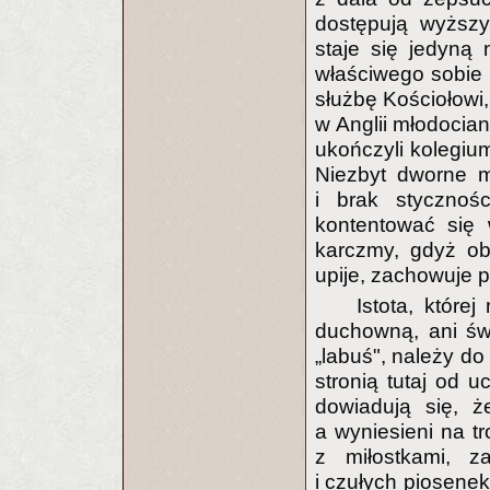
dostępują wyższy
staje się jedyną
właściwego sobie 
służbę Kościołowi,
w Anglii młodocian
ukończyli kolegiu
Niezbyt dworne m
i brak stycznoś
kontentować się 
karczmy, gdyż oby
upije, zachowuje p
Istota, które
duchowną, ani św
„labuś", należy do
stronią tutaj od 
dowiadują się, ż
a wyniesieni na tr
z miłostkami, 
i czułych piosenek