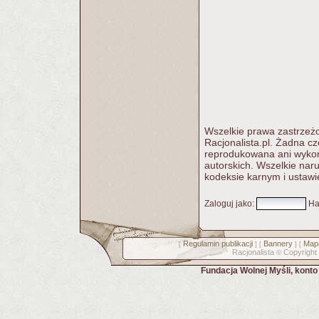
Wszelkie prawa zastrzeżo
Racjonalista.pl. Żadna c
reprodukowana ani wykorz
autorskich. Wszelkie nar
kodeksie karnym i ustawi
Zaloguj jako
:
Ha
Regulamin publikacji
Bannery
Mapa
[
] [
] [
Racjonalista
Copyright
©
Fundacja Wolnej Myśli, kont