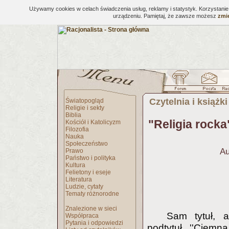
Używamy cookies w celach świadczenia usług, reklamy i statystyk. Korzystani
urządzeniu. Pamiętaj, że zawsze możesz
zmie
Czytelnia i książki
Światopogląd
Religie i sekty
Biblia
"Religia rocka
Kościół i Katolicyzm
Filozofia
Nauka
Społeczeństwo
Au
Prawo
Państwo i polityka
Kultura
Felietony i eseje
Literatura
Ludzie, cytaty
Tematy różnorodne
Znalezione w sieci
Sam tytuł, 
Współpraca
Pytania i odpowiedzi
podtytuł ''Ciemn