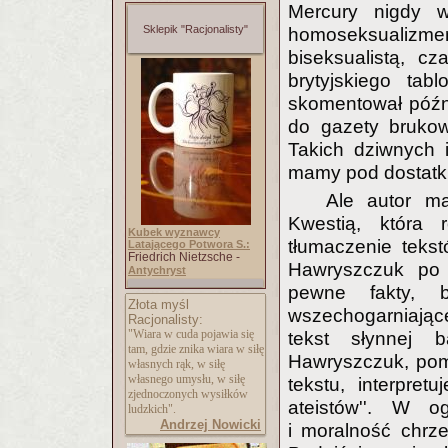
Mercury nigdy 
Sklepik "Racjonalisty"
homoseksualizm
biseksualistą, c
brytyjskiego tabl
skomentował późnie
do gazety brukowe
Takich dziwnych i 
mamy pod dostatk
Ale autor ma
Kwestią, która r
Kubek wyznawcy
tłumaczenie tekst
Latającego Potwora S.:
Friedrich Nietzsche -
Hawryszczuk po 
Antychryst
pewne fakty, 
Złota myśl
wszechogarniając
Racjonalisty:
"Wiara w cuda pojawia się
tekst słynnej b
tam, gdzie znika wiara w siłę
Hawryszczuk, pom
własnych rąk, w siłę
własnego umysłu, w siłę
tekstu, interpre
zjednoczonych wysiłków
ateistów''. W 
ludzkich".
Andrzej Nowicki
i moralność chrze