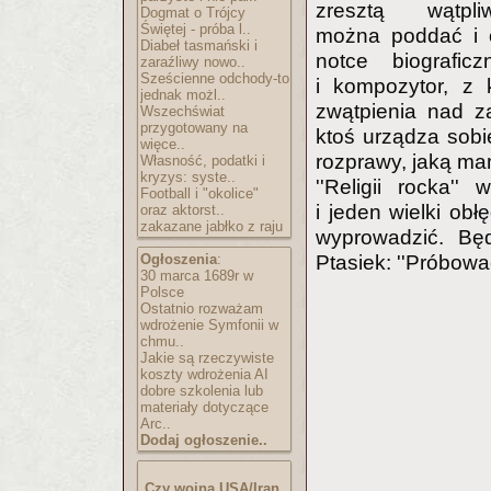
zresztą wątpli
Dogmat o Trójcy
Świętej - próba l..
można poddać i o
Diabeł tasmański i
notce biograficz
zaraźliwy nowo..
Sześcienne odchody-to
i kompozytor, z 
jednak możl..
zwątpienia nad za
Wszechświat
przygotowany na
ktoś urządza sobie
więce..
rozprawy, jaką m
Własność, podatki i
kryzys: syste..
''Religii rocka'
Football i "okolice"
i jeden wielki obł
oraz aktorst..
zakazane jabłko z raju
wyprowadzić. Będ
Ogłoszenia
:
Ptasiek: ''Próbowa
30 marca 1689r w
Polsce
Ostatnio rozważam
wdrożenie Symfonii w
chmu..
Jakie są rzeczywiste
koszty wdrożenia AI
dobre szkolenia lub
materiały dotyczące
Arc..
Dodaj ogłoszenie..
Czy wojna USA/Iran