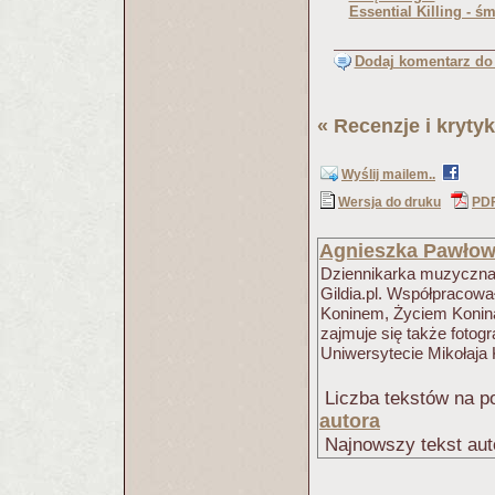
Essential Killing - ś
Dodaj komentarz do 
«
Recenzje i krytyk
Wyślij mailem..
Wersja do druku
PD
Agnieszka Pawło
Dziennikarka muzyczna.
Gildia.pl. Współpracowa
Koninem, Życiem Konina,
zajmuje się także fotogra
Uniwersytecie Mikołaja 
Liczba tekstów na po
autora
Najnowszy tekst aut