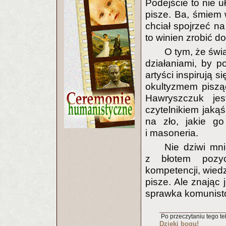
Podejście to nie u
pisze. Ba, śmiem 
chciał spojrzeć na
to winien zrobić d
O tym, że świ
działaniami, by 
artyści inspirują 
okultyzmem pisząc
Hawryszczuk je
czytelnikiem jak
na zło, jakie go
i masoneria.
Nie dziwi mni
z błotem pozyc
kompetencji, wiedz
pisze. Ale znając 
sprawka komunist
Po przeczytaniu tego tek
Dzięki bogu!