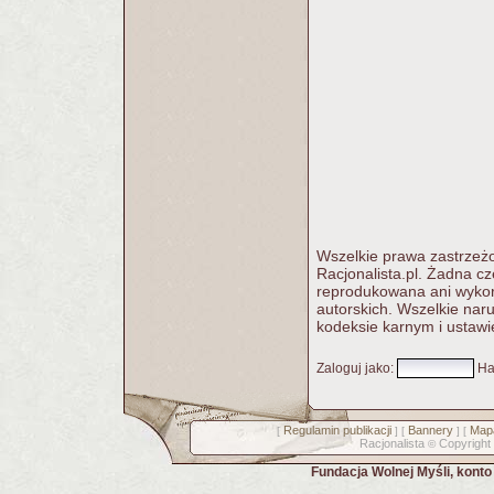
Wszelkie prawa zastrzeżo
Racjonalista.pl. Żadna c
reprodukowana ani wykorz
autorskich. Wszelkie nar
kodeksie karnym i ustawi
Zaloguj jako
:
Ha
Regulamin publikacji
Bannery
Mapa
[
] [
] [
Racjonalista
Copyright
©
Fundacja Wolnej Myśli, kont