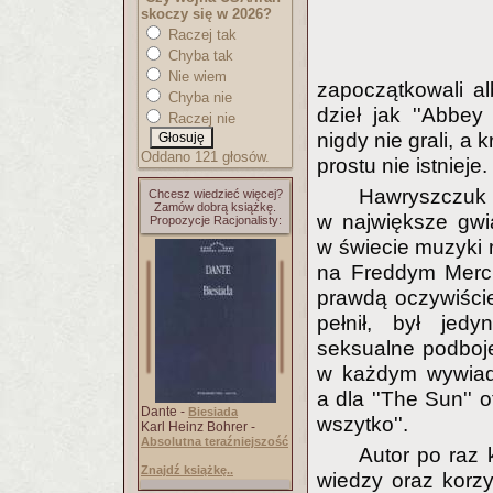
skoczy się w 2026?
Raczej tak
Chyba tak
Nie wiem
zapoczątkowali a
Chyba nie
dzieł jak ''Abbey
Raczej nie
nigdy nie grali, a
Oddano 121 głosów.
prostu nie istnieje.
Hawryszczuk 
Chcesz wiedzieć więcej?
Zamów dobrą książkę.
w największe gwi
Propozycje Racjonalisty:
w świecie muzyki 
na Freddym Merc
prawdą oczywiście 
pełnił, był jedy
seksualne podboj
w każdym wywiadz
a dla ''The Sun'' of
Dante -
Biesiada
wszytko''.
Karl Heinz Bohrer -
Absolutna teraźniejszość
Autor po raz 
Znajdź książkę..
wiedzy oraz korz