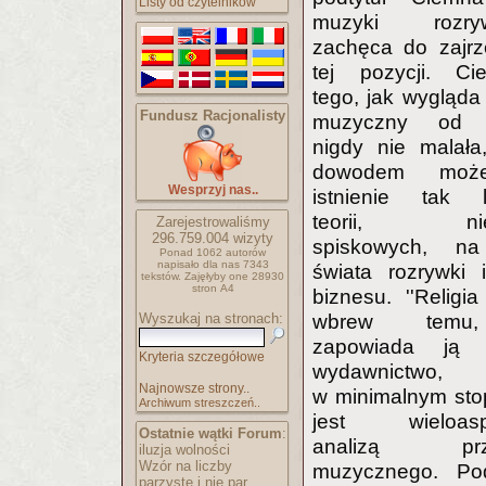
Listy od czytelników
muzyki rozrywk
zachęca do zajrz
tej pozycji. Ci
tego, jak wygląda
Fundusz Racjonalisty
muzyczny od k
nigdy nie malała
dowodem moż
Wesprzyj nas..
istnienie tak l
teorii, nie
Zarejestrowaliśmy
296.759.004
wizyty
spiskowych, na
Ponad 1062 autorów
napisało
dla nas 7343
świata rozrywki 
tekstów.
Zajęłyby one 28930
stron A4
biznesu. ''Religia 
Wyszukaj na stronach:
wbrew temu
zapowiada ją 
Kryteria szczegółowe
wydawnictwo,
Najnowsze strony..
w minimalnym sto
Archiwum streszczeń..
jest wieloasp
Ostatnie wątki Forum
:
analizą prz
iluzja wolności
Wzór na liczby
muzycznego. Po
parzyste i nie par..