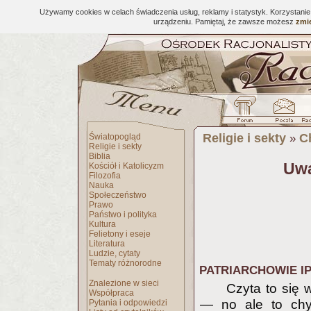
Używamy cookies w celach świadczenia usług, reklamy i statystyk. Korzystani
urządzeniu. Pamiętaj, że zawsze możesz
zmie
Religie i sekty
C
Światopogląd
»
Religie i sekty
Biblia
Uwa
Kościół i Katolicyzm
Filozofia
Nauka
Społeczeństwo
Prawo
Państwo i polityka
Kultura
Felietony i eseje
Literatura
Ludzie, cytaty
Tematy różnorodne
PATRIARCHOWIE IP
Znalezione w sieci
Czyta to się 
Współpraca
— no ale to chy
Pytania i odpowiedzi