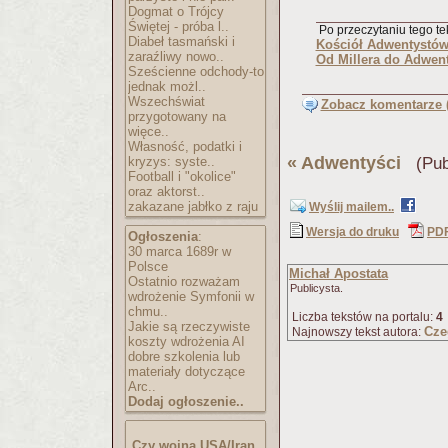
Dogmat o Trójcy
Świętej - próba l..
Po przeczytaniu tego tek
Diabeł tasmański i
Kościół Adwentystów
zaraźliwy nowo..
Od Millera do Adwen
Sześcienne odchody-to
jednak możl..
Wszechświat
Zobacz komentarze (
przygotowany na
więce..
Własność, podatki i
«
Adwentyści
kryzys: syste..
(Publ
Football i "okolice"
oraz aktorst..
zakazane jabłko z raju
Wyślij mailem..
Wersja do druku
PD
Ogłoszenia
:
30 marca 1689r w
Polsce
Michał Apostata
Ostatnio rozważam
Publicysta.
wdrożenie Symfonii w
chmu..
Liczba tekstów na portalu:
4
Jakie są rzeczywiste
Cze
Najnowszy tekst autora:
koszty wdrożenia AI
dobre szkolenia lub
materiały dotyczące
Arc..
Dodaj ogłoszenie..
Czy wojna USA/Iran