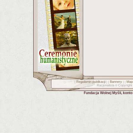
Regulamin publikacji
Bannery
Mapa
[
] [
] [
Racjonalista
Copyright
©
Fundacja Wolnej Myśli, kont