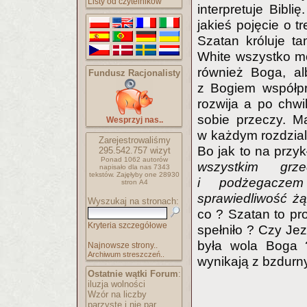
Listy od czytelników
interpretuje Bibli
jakieś pojęcie o t
Szatan króluje t
White wszystko m
również Boga, a
Fundusz Racjonalisty
z Bogiem współpra
rozwija a po chw
sobie przeczy. M
Wesprzyj nas..
w każdym rozdziale
Zarejestrowaliśmy
Bo jak to na przy
295.542.757
wizyt
Ponad 1062 autorów
wszystkim gr
napisało
dla nas 7343
tekstów.
Zajęłyby one 28930
i podżegacze
stron A4
sprawiedliwość ż
Wyszukaj na stronach:
co ? Szatan to pr
Kryteria szczegółowe
spełniło ? Czy Je
była wola Boga 
Najnowsze strony..
Archiwum streszczeń..
wynikają z bzdurny
Ostatnie wątki Forum
:
iluzja wolności
Wzór na liczby
parzyste i nie par..