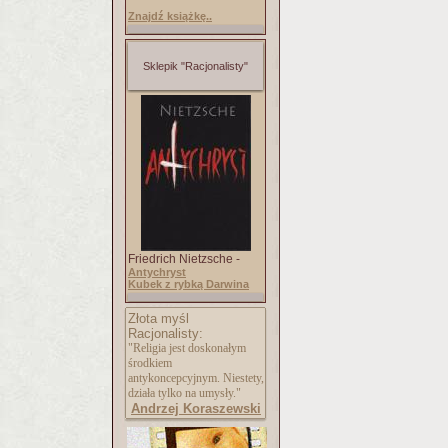
Znajdź książkę..
Sklepik "Racjonalisty"
Friedrich Nietzsche -
Antychryst
Kubek z rybką Darwina
Złota myśl
Racjonalisty:
"Religia jest doskonałym
środkiem
antykoncepcyjnym. Niestety,
działa tylko na umysły."
Andrzej Koraszewski