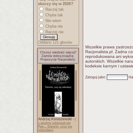
skoczy się w 2026?
Raczej tak
Chyba tak
Nie wiem
Chyba nie
Raczej nie
Oddano 121 głosów.
Wszelkie prawa zastrzeżo
Racjonalista.pl. Żadna c
Chcesz wiedzieć więcej?
Zamów dobrą książkę.
reprodukowana ani wykorz
Propozycje Racjonalisty:
autorskich. Wszelkie nar
kodeksie karnym i ustawi
Zaloguj jako
:
Ha
Andrzej Koraszewski -
I
z wichru odezwał się
Pan... Darwin, czuj się
odwołany