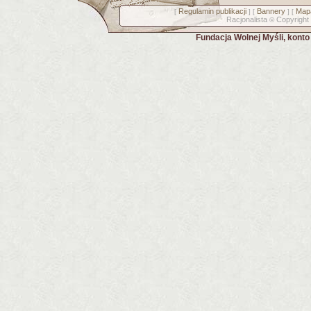
Regulamin publikacji
Bannery
Mapa
[
] [
] [
Racjonalista
Copyright
©
Fundacja Wolnej Myśli, kont