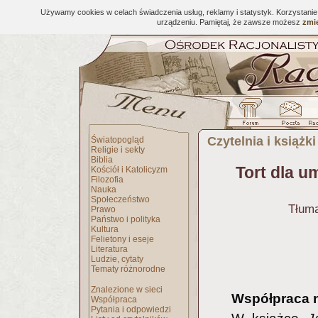
Używamy cookies w celach świadczenia usług, reklamy i statystyk. Korzystani
urządzeniu. Pamiętaj, że zawsze możesz
zmie
Czytelnia i książki
Światopogląd
Religie i sekty
Biblia
Tort dla u
Kościół i Katolicyzm
Filozofia
Nauka
Społeczeństwo
Tłum
Prawo
Państwo i polityka
Kultura
Felietony i eseje
Literatura
Ludzie, cytaty
Tematy różnorodne
Znalezione w sieci
Współpraca 
Współpraca
Pytania i odpowiedzi