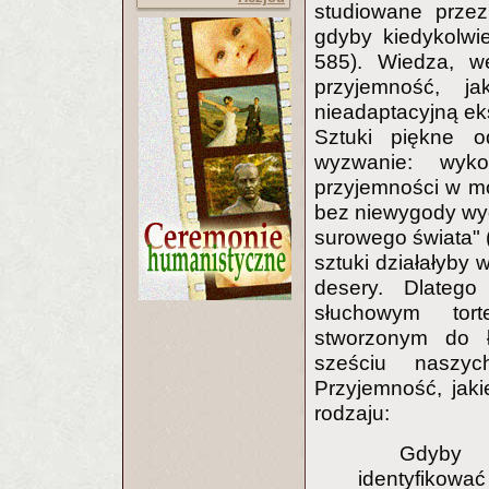
studiowane przez
gdyby kiedykolwi
585). Wiedza, w
przyjemność, j
nieadaptacyjną ek
Sztuki piękne o
wyzwanie: wyk
przyjemności w mó
bez niewygody wy
surowego świata" (
sztuki działałyby w
desery. Dlatego
słuchowym tor
stworzonym do ł
sześciu naszyc
Przyjemność, jaki
rodzaju:
Gdyby i
identyfikować