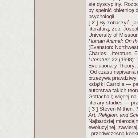
się dyscypliny. Rozp
by spełnić obietnicę 
psychologii.
[ 2 ]
By zobaczyć, ja
literaturą, zob. Josep
University of Missour
Human Animal: On the
(Evanston: Northwest
Charles: Literature,
Literature
22 (1998): 
Evolutionary Theory:
[Od czasu napisania n
przeżywa prawdziwy r
książki Carrolla — pa
autorstwa takich teo
Gottachall; więcej na
literary studies — prz
[ 3 ]
Steven Mithen,
T
Art, Religion, and Sc
Najbardziej miarodajn
ewolucyjnej, zawiera
i przedwczesną konkr