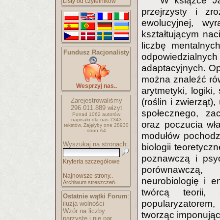
W książce
J
Listy od czytelników
przejrzysty i zr
ewolucyjnej, wy
kształtującym nac
liczbę mentalnyc
Fundusz Racjonalisty
odpowiedzialnych
adaptacyjnych. O
można znaleźć ró
Wesprzyj nas..
arytmetyki, logiki
Zarejestrowaliśmy
(roślin i zwierząt
296.011.889
wizyt
społecznego, zac
Ponad 1062 autorów
napisało
dla nas 7343
oraz poczucia wła
tekstów.
Zajęłyby one 28930
stron A4
modułów pochodzą
Wyszukaj na stronach:
biologii teoretycz
poznawczą i psyc
Kryteria szczegółowe
porównawczą, e
Najnowsze strony..
neurobiologię i e
Archiwum streszczeń..
twórcą teorii,
Ostatnie wątki Forum
:
popularyzatorem,
iluzja wolności
Wzór na liczby
tworząc imponująco
parzyste i nie par..