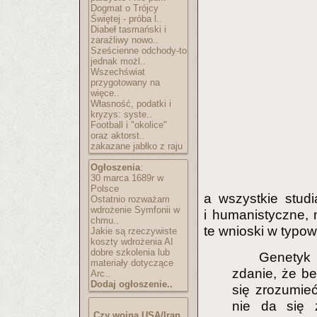
Dogmat o Trójcy
Świętej - próba l..
Diabeł tasmański i
zaraźliwy nowo..
Sześcienne odchody-to
jednak możl..
Wszechświat
przygotowany na
więce..
Własność, podatki i
kryzys: syste..
Football i "okolice"
oraz aktorst..
zakazane jabłko z raju
Ogłoszenia
:
30 marca 1689r w
Polsce
a wszystkie studi
Ostatnio rozważam
wdrożenie Symfonii w
i humanistyczne, 
chmu..
te wnioski w typow
Jakie są rzeczywiste
koszty wdrożenia AI
dobre szkolenia lub
Genetyk 
materiały dotyczące
zdanie, że bez
Arc..
Dodaj ogłoszenie..
się zrozumie
nie da się z
Czy wojna USA/Iran