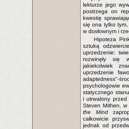
lekturze jego wyw
postrzega on rep
kwestię sprawiając
się ona tylko tym,
w dosłownym i rze
Hipoteza Pin
sztuką odzwierci
uprzedzenie: twie
rozwinęły się w
jakiekolwiek z
uprzedzenie fawo
adaptedness"-środ
psychologowie ew
statycznego stanu
i utrwalony przed 
Steven Mithen, w
the Mind
zaprop
całkowicie przys
jednak od przedw