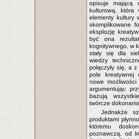
opisuje mającą 
kulturową, która
elementy kultury w
skomplikowane fo
eksplozję kreatyw
być ona rezulta
kognitywnego, w 
stały się dla si
wiedzy technicznej
połączyły się, a z
pole kreatywnej 
nowe możliwości „
argumentując prz
bazują wszystk
twórcze dokonani
Jednakże sz
produktami płynn
któremu doskon
poznawczą, od kt