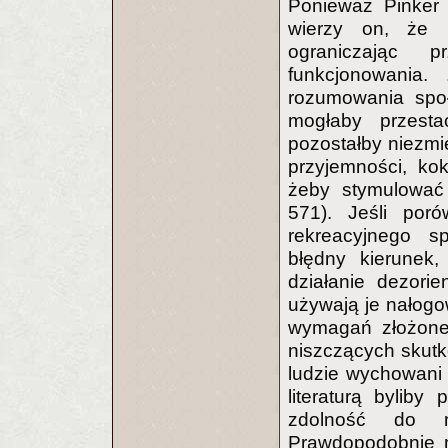
Ponieważ Pinker 
wierzy on, że 
ograniczając 
funkcjonowania.
rozumowania społ
mogłaby przesta
pozostałby niezmi
przyjemności, ko
żeby stymulować
571). Jeśli por
rekreacyjnego s
błędny kierunek,
działanie dezorie
używają je nałogow
wymagań złożoneg
niszczących skutk
ludzie wychowani
literaturą byliby 
zdolność do n
Prawdopodobnie mi