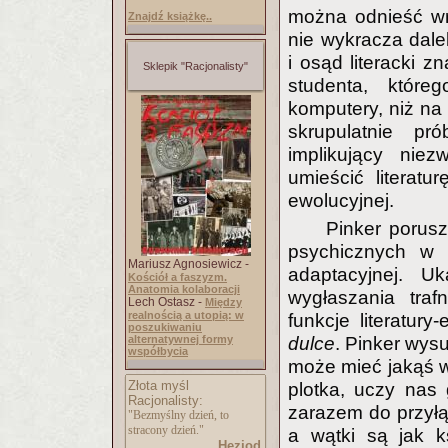
można odnieść wr
Znajdź książkę..
nie wykracza dalek
i osąd literacki 
Sklepik "Racjonalisty"
studenta, które
komputery, niż na 
skrupulatnie pró
implikujący niez
umieścić literatu
ewolucyjnej.
Pinker porus
psychicznych w 
Mariusz Agnosiewicz -
adaptacyjnej. Uk
Kościół a faszyzm.
Anatomia kolaboracji
wygłaszania tra
Lech Ostasz -
Między
realnością a utopią: w
funkcje literatur
poszukiwaniu
alternatywnej formy
dulce
. Pinker wys
współbycia
może mieć jakąś wa
Złota myśl
plotka, uczy nas 
Racjonalisty:
zarazem do przyłąc
"Bezmyślny dzień, to
stracony dzień."
a wątki są jak k
Hezjod