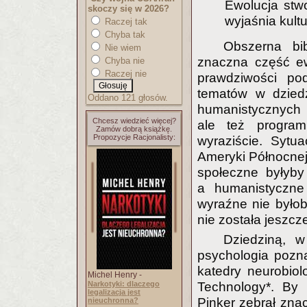
Ewolucja stw
skoczy się w 2026?
wyjaśnia kult
Raczej tak
Chyba tak
Obszerna bi
Nie wiem
znaczna część ew
Chyba nie
Raczej nie
prawdziwości po
tematów w dziedz
Oddano 121 głosów.
humanistycznych n
Chcesz wiedzieć więcej?
ale też progra
Zamów dobrą książkę.
Propozycje Racjonalisty:
wyraziście. Sytu
Ameryki Północnej
społeczne byłyb
a humanistyczne 
wyraźne nie było
nie została jeszc
Dziedziną, w
psychologia pozn
katedry neurobiol
Michel Henry -
Narkotyki: dlaczego
Technology*. By l
legalizacja jest
Pinker zebrał znac
nieuchronna?