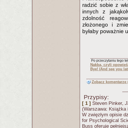
radzić sobie z wł
innych z jakąkol
zdolność reago
złożonego i zmi
byłaby poważnie 
Po przeczytaniu tego tek
Nakba, czyli opowieść
Bye! (And see you lat
Zobacz komentarze (
Przypisy:
[ 1 ]
Steven Pinker,
J
(Warszawa: Książka i
W zwięzłym opisie dz
for Psychological Sc
Buss oferuje pełniejs