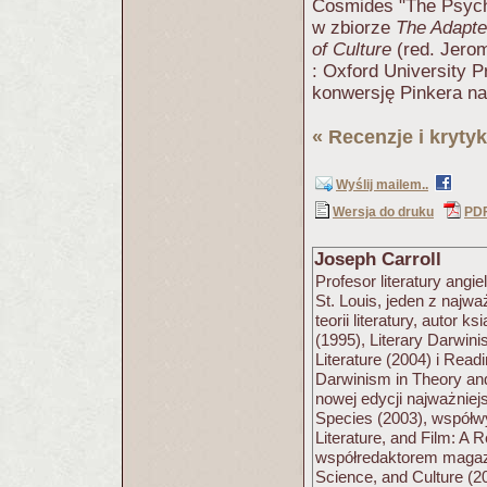
Cosmides "The Psycho
w zbiorze
The Adapte
of Culture
(red. Jero
:
Oxford
University
P
konwersję Pinkera na
«
Recenzje i krytyk
Wyślij mailem..
Wersja do druku
PD
Joseph Carroll
Profesor literatury angi
St. Louis, jeden z najwa
teorii literatury, autor 
(1995), Literary Darwin
Literature (2004) i Read
Darwinism in Theory an
nowej edycji najważniej
Species (2003), współw
Literature, and Film: A
współredaktorem magazy
Science, and Culture (2