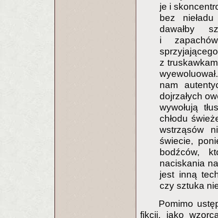
je i skoncent
bez nieładu
dawałby sz
i zapachów
sprzyjające
z truskawkami
wyewoluował
nam autenty
dojrzałych ow
wywołują tłu
chłodu świeże
wstrząsów n
świecie, pon
bodźców, kt
naciskania na
jest inną tec
czy sztuka nie
Pomimo ustęps
fikcji, jako wzo