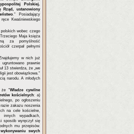
pospolitej Polskiej.
ę Rząd, ustanowiony
eństwo
." Posiadający
a ręce Kwaśniewskiego
z polskich wobec czego
 Trzeciego Maja księża
czną za pomyślność
ościół czerpał pełnymi
 Znajdujemy w nich już
 ugruntowano prawnie
uł 13 stwierdza, że „we
igii jest obowiązkowa."
ścią narodu. A młodych
, że "
Władze cywilne
retów kościelnych
: a)
elnego, po ogłoszeniu
 razie zakazu noszenia
ych na cele kościelne,
 innych wypadkach,
ki sposób wyręczył się
godnych mu przepisów.
 wykonywaniu swych