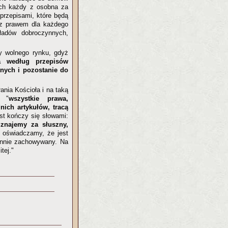
ych każdy z osobna za
przepisami, które będą
 z prawem dla każdego
adów dobroczynnych,
dy wolnego rynku, gdyż
a według przepisów
nych i pozostanie do
ania Kościoła i na taką
e "
wszystkie prawa,
nich artykułów, tracą
kst kończy się słowami:
znajemy za słuszny,
i oświadczamy, że jest
iennie zachowywany. Na
tej."