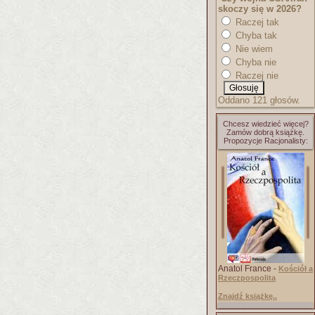
skoczy się w 2026?
Raczej tak
Chyba tak
Nie wiem
Chyba nie
Raczej nie
Oddano 121 głosów.
Chcesz wiedzieć więcej?
Zamów dobrą książkę.
Propozycje Racjonalisty:
Anatol France -
Kościół a
Rzeczpospolita
Znajdź książkę..