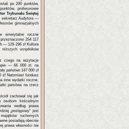
dostali po 200 punktów,
punktów, profesorowie
tor Trybunału Świętej
, sekretarz Audytora —
fesorów gimnazjalnych
e emerytalne roczne
 przeznaczono 254 117
ch — 129 296 zł Kultura
 niższych urzędników
 z czego na wizytacje
kupie — 66 000 zł, na
wały państwo 147 000 zł
0 zł Natomiast fundusz
a inne wydatki roczne.
ydatki państwa na rzecz
ściół zachował się jak
wo osobom kościelnym
rowania według prawa
dziej „postępowy" jest
h majątków ruchomych
rawne posiadają obecnie
rej prawa własności nie