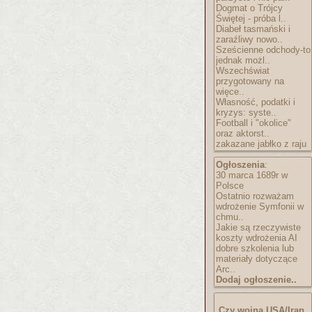
Dogmat o Trójcy
Świętej - próba l..
Diabeł tasmański i
zaraźliwy nowo..
Sześcienne odchody-to
jednak możl..
Wszechświat
przygotowany na
więce..
Własność, podatki i
kryzys: syste..
Football i "okolice"
oraz aktorst..
zakazane jabłko z raju
Ogłoszenia
:
30 marca 1689r w
Polsce
Ostatnio rozważam
wdrożenie Symfonii w
chmu..
Jakie są rzeczywiste
koszty wdrożenia AI
dobre szkolenia lub
materiały dotyczące
Arc..
Dodaj ogłoszenie..
Czy wojna USA/Iran