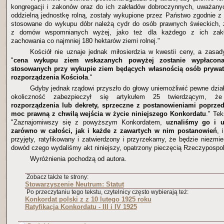
kongregacji i zakonów oraz do ich zakładów dobroczynnych, uważan
oddzielną jednostkę rolną, zostały wykupione przez Państwo zgodnie z 
stosowane do wykupu dóbr należą cydr do osób prawnych świeckich,
z domów wspomnianych wyżej, jako też dla każdego z ich zakł
zachowania co najmniej 180 hektarów ziemi rolnej."
Kościół nie uznaje jednak miłosierdzia w kwestii ceny, a zasa
"
cena wykupu ziem wskazanych powyżej zostanie wypłacon
stosowanych przy wykupie ziem będących własnością osób prywat
rozporządzenia Kościoła
."
Gdyby jednak rządowi przyszło do głowy uniemożliwić pewne dział
okoliczność zabezpieczył się artykułem 25 twierdzącym, ż
rozporządzenia lub dekrety, sprzeczne z postanowieniami poprzed
moc prawną z chwilą wejścia w życie niniejszego Konkordatu
." Te
"Zaznajomiwszy się z powyższym Konkordatem,
uznaliśmy go i u
zarówno w całości, jak i każde z zawartych w nim postanowień
, 
przyjęty, ratyfikowany i zatwierdzony i przyrzekamy, że będzie niezm
dowód czego wydaliśmy akt niniejszy, opatrzony pieczęcią Rzeczypospoli
Wyróżnienia pochodzą od autora.
Zobacz także te strony:
Stowarzyszenie Neutrum: Statut
Po przeczytaniu tego tekstu, czytelnicy często wybierają też:
Konkordat polski z z 10 lutego 1925 roku
Ratyfikacja Konkordatu - III i IV 1925