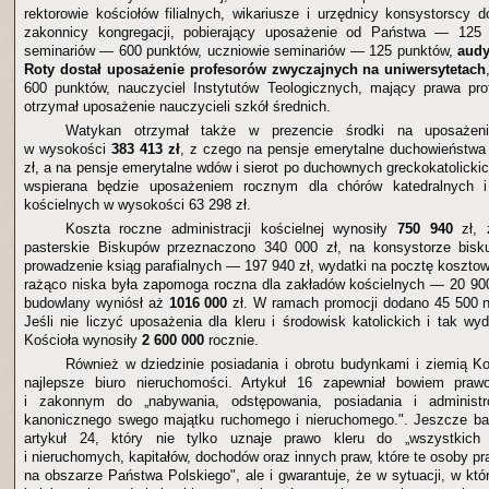
rektorowie kościołów filialnych, wikariusze i urzędnicy konsystorscy 
zakonnicy kongregacji, pobierający uposażenie od Państwa — 125 
seminariów — 600 punktów, uczniowie seminariów — 125 punktów,
audy
Roty dostał uposażenie profesorów zwyczajnych na uniwersytetach
600 punktów, nauczyciel Instytutów Teologicznych, mający prawa pro
otrzymał uposażenie nauczycieli szkół średnich.
Watykan otrzymał także w prezencie środki na uposażeni
w wysokości
383 413 zł
, z czego na pensje emerytalne duchowieństwa
zł, a na pensje emerytalne wdów i sierot po duchownych greckokatolicki
wspierana będzie uposażeniem rocznym dla chórów katedralnych i
kościelnych w wysokości 63 298 zł.
Koszta roczne administracji kościelnej wynosiły
750 940
zł,
pasterskie Biskupów przeznaczono 340 000 zł, na konsystorze bis
prowadzenie ksiąg parafialnych — 197 940 zł, wydatki na pocztę koszto
rażąco niska była zapomoga roczna dla zakładów kościelnych — 20 90
budowlany wyniósł aż
1016 000
zł. W ramach promocji dodano 45 500 n
Jeśli nie liczyć uposażenia dla kleru i środowisk katolickich i tak w
Kościoła wynosiły
2 600 000
rocznie.
Również w dziedzinie posiadania i obrotu budynkami i ziemią Ko
najlepsze biuro nieruchomości. Artykuł 16 zapewniał bowiem pra
i zakonnym do „nabywania, odstępowania, posiadania i administ
kanonicznego swego majątku ruchomego i nieruchomego.". Jeszcze bar
artykuł 24, który nie tylko uznaje prawo kleru do „wszystkic
i nieruchomych, kapitałów, dochodów oraz innych praw, które te osoby p
na obszarze Państwa Polskiego", ale i gwarantuje, że w sytuacji, w któ