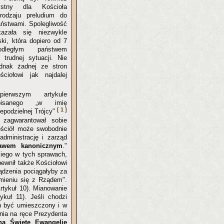
zystny dla Kościoła
rodzaju preludium do
aństwami. Spolegliwość
azała się niezwykle
ki, która dopiero od 7
dległym państwem
 trudnej sytuacji. Nie
ednak żadnej ze stron
ciołowi jak najdalej
rwszym artykule
dpisanego „w imię
[ 1 ]
iepodzielnej Trójcy"
 zagwarantował sobie
ościół może swobodnie
dministrację i zarząd
rawem kanonicznym
."
kiego w tych sprawach,
pewnił także Kościołowi
ządzenia pociągałyby za
mieniu się z Rządem".
rtykuł 10). Mianowanie
ykuł 11). Jeśli chodzi
en być umieszczony i w
nia na ręce Prezydenta
a Święte Ewangelie