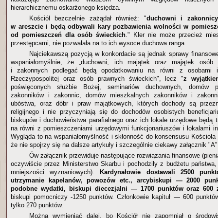
hierarchicznemu oskarżonego księdza.
Kościół bezczelnie zażądał również: "
duchowni i zakonnic
w areszcie i będą odbywali kary pozbawienia wolności w pomiesz
od pomieszczeń dla osób świeckich
." Kler nie może przecież mie
przestępcami, nie pozwalała na to ich wysoce duchowa ranga.
Najciekawszą pozycją w konkordacie są jednak sprawy finansowe.
wspaniałomyślnie, że „duchowni, ich majątek oraz majątek osób 
i zakonnych podlegać będą opodatkowaniu na równi z osobami i
Rzeczypospolitej oraz osób prawnych świeckich", lecz "
z wyjątk
poświęconych służbie Bożej, seminariów duchownych, domów p
zakonników i zakonnic, domów mieszkalnych zakonników i zakonni
ubóstwa, oraz dóbr i praw majątkowych, których dochody są przez
religijnego i nie przyczyniają się do dochodów osobistych beneficja
biskupów i duchowieństwa parafialnego oraz ich lokale urzędowe będą 
na równi z pomieszczeniami urzędowymi funkcjonariuszów i lokalami in
Wygląda to na wspaniałomyślność i skłonność do konsensusu Kościoła
że nie spojrzy się na dalsze artykuły i szczególnie ciekawy załącznik "A"
Ów załącznik przewiduje następujące rozwiązania finansowe (pien
oczywiście przez Ministerstwo Skarbu i pochodziły z budżetu państwa
mniejszości wyznaniowych).
Kardynałowie dostawali 2500 punk
utrzymanie kapelanów, powozów etc., arcybiskupi — 2000 pun
podobne wydatki, biskupi diecezjalni — 1700 punktów oraz 600 z
biskupi pomocniczy -1250 punktów. Członkowie kapituł — 600 punktów
tylko 270 punktów.
Można wymieniać dalej, bo Kościół nie zapomniał o środow