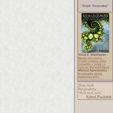
Sklepik "Racjonalisty"
Vinod K. Wadhawan -
Nauka złożoności.
Trudne pytania, które
zadajemy o sobie i o
naszym Wszechświecie
Mariusz Agnosiewicz -
Kryminalne dzieje
papiestwa tom I
Złota myśl
Racjonalisty:
"Myśl, myśl, myśl."
Kubuś Puchatek