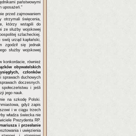
rzędnikami państwowymi
h uposażeń."
 nie przed zajmowaniem
 otrzymali święcenia,
e, którzy wstąpili do
ni ze służby wojskowej
ospolitej szlacheckiej.
 swój urząd kapłański,
n zgodził się jednak
jego służby wojskowej
w konkordacie, również
ązków obywatelskich
sięgłych, członków
a i sprawach duchowych
w sprawach doczesnych.
społeczeństwu i jeśli
ji jego nauk.
nie na szkodę Polski.
chmiastowa, gdyż zapis
szowi i w ciągu trzech
yby władza świecka nie
wiciele Prezydenta RP.
ariusza i przesłanie
sztowania i uwięzienia
stanowi i stopniowi