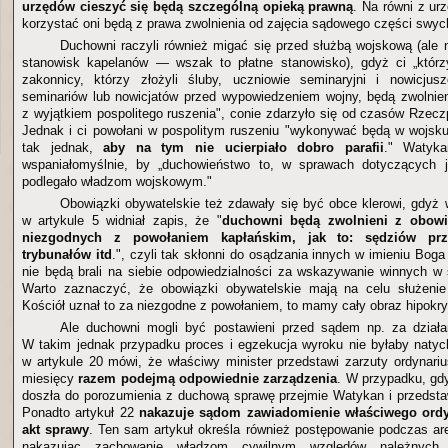
urzędów cieszyć się będą szczególną opieką prawną
. Na równi z u
korzystać oni będą z prawa zwolnienia od zajęcia sądowego części swyc
Duchowni raczyli również migać się przed służbą wojskową (ale
stanowisk kapelanów — wszak to płatne stanowisko), gdyż ci „którzy
zakonnicy, którzy złożyli śluby, uczniowie seminaryjni i nowicjusz
seminariów lub nowicjatów przed wypowiedzeniem wojny, będą zwolnie
z wyjątkiem pospolitego ruszenia", conie zdarzyło się od czasów Rzeczp
Jednak i ci powołani w pospolitym ruszeniu "wykonywać będą w wojsku
tak jednak,
aby na tym nie ucierpiało dobro parafii
." Watyka
wspaniałomyślnie, by „duchowieństwo to, w sprawach dotyczących 
podlegało władzom wojskowym."
Obowiązki obywatelskie też zdawały się być obce klerowi, gdyż 
w artykule 5 widniał zapis, że "
duchowni będą zwolnieni z obowi
niezgodnych z powołaniem kapłańskim, jak to: sędziów przy
trybunałów itd
.", czyli tak skłonni do osądzania innych w imieniu Bog
nie będą brali na siebie odpowiedzialności za wskazywanie winnych 
Warto zaznaczyć, że obowiązki obywatelskie mają na celu służenie 
Kościół uznał to za niezgodne z powołaniem, to mamy cały obraz hipokryz
Ale duchowni mogli być postawieni przed sądem np. za działa
W takim jednak przypadku proces i egzekucja wyroku nie byłaby naty
w artykule 20 mówi, że właściwy minister przedstawi zarzuty ordynariu
miesięcy
razem podejmą odpowiednie zarządzenia
. W przypadku, gd
doszła do porozumienia z duchową sprawę przejmie Watykan i przedsta
Ponadto artykuł 22
nakazuje sądom zawiadomienie właściwego ordyn
akt sprawy
. Ten sam artykuł określa również postępowanie podczas are
nakazując zachowanie władzom cywilnym względów należnych 