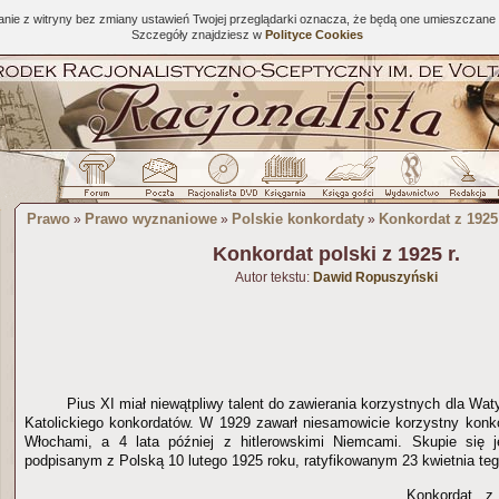
tanie z witryny bez zmiany ustawień Twojej przeglądarki oznacza, że będą one umieszcza
Szczegóły znajdziesz w
Polityce Cookies
Prawo
Prawo wyznaniowe
Polskie konkordaty
Konkordat z 1925
»
»
»
Konkordat polski z 1925 r.
Autor tekstu:
Dawid Ropuszyński
Pius XI miał niewątpliwy talent do zawierania korzystnych dla Wat
Katolickiego konkordatów. W 1929 zawarł niesamowicie korzystny konk
Włochami, a 4 lata później z hitlerowskimi Niemcami. Skupie się 
podpisanym z Polską 10 lutego 1925 roku, ratyfikowanym 23 kwietnia teg
Konkordat z