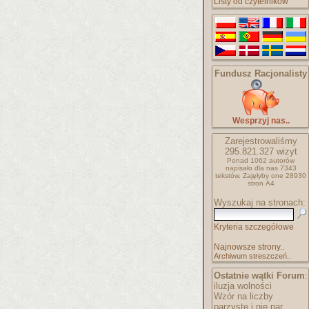
Listy od czytelników
Fundusz Racjonalisty
Wesprzyj nas..
Zarejestrowaliśmy
295.821.327
wizyt
Ponad 1062 autorów
napisało
dla nas 7343
tekstów.
Zajęłyby one 28930
stron A4
Wyszukaj na stronach:
Kryteria szczegółowe
Najnowsze strony..
Archiwum streszczeń..
Ostatnie wątki Forum
:
iluzja wolności
Wzór na liczby
parzyste i nie par..