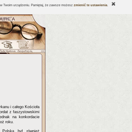
ne w Twoim urządzeniu. Pamiętaj, że zawsze możesz
zmienić te ustawienia
.
ykanu i całego Kościoła
ordat z faszystowskimi
jednak na konkordacie
oż roku.
 Polską był również