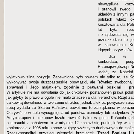
niewątpliwie kor
i stanowił swego 
układów z innymi p
polskich władz ok
kosztowana dla Pols
lat była niepo
i znajdowała się w
przeszkodziło to j
w zapewnieniu Koś
idących przywilejów.
Już w pie
konkordatu, po
Przenajświętszej i N
widać, że Kościół
wyjątkowo silną pozycję. Zapewnione było bowiem nie tylko to, że K
wykonywać swoje duszpasterskie obowiązki, ale "również swobodną a
sprawami i Jego majątkiem,
zgodnie z prawami boskimi i p
W artykule nie ma odwołania do jakichkolwiek postanowień prawa pols
jak gdyby to prawo w ogóle nie miało znaczenia dla hierarchów. Rząd za
całkowitą dowolność w tworzeniu struktur, jednak „ilekroć powyższe zar
sobą wydatki ze Skarbu Państwa, poweźmie te zarządzenia w porozu
Oczywiście w celu wyciągnięcia od państwa pieniędzy lub budynków (A
Arcybiskupów i biskupów leżało również tylko w gestii Kościoła (art
o stosunki z państwem to w artykule 12 znalazł się punkt, który wini
konkordacie z 1998 roku zobowiązujący wyższych duchownych do złoże
Rzeczypospolitej przysięgi wierności brzmiącej: "
Przed Bogiem i n