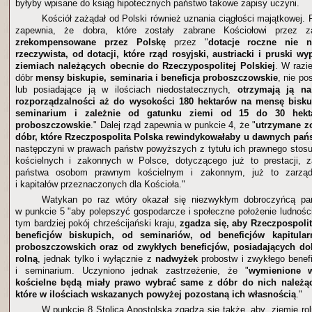
byłyby wpisane do ksiąg hipotecznych państwo takowe zapisy uczyni.
Kościół zażądał od Polski również uznania ciągłości majątkowej. P
zapewnia, że dobra, które zostały zabrane Kościołowi przez
zrekompensowane przez Polskę
przez "
dotacje roczne nie n
rzeczywista, od dotacji, które rząd rosyjski, austriacki i pruski w
ziemiach należących obecnie do Rzeczypospolitej Polskiej
. W razi
dóbr
mensy biskupie, seminaria i beneficja proboszczowskie
, nie po
lub posiadające ją w ilościach niedostatecznych,
otrzymają ją n
rozporządzalności aż do wysokości 180 hektarów na mensę bisku
seminarium i zależnie od gatunku ziemi od 15 do 30 hekt
proboszczowskie
." Dalej rząd zapewnia w punkcie 4, że "
utrzymane zo
dóbr, które Rzeczpospolita Polska rewindykowałaby u dawnych pań
następczyni w prawach państw powyższych z tytułu ich prawnego stos
kościelnych i zakonnych w Polsce, dotyczącego już to prestacji, 
państwa osobom prawnym kościelnym i zakonnym, już to zarząd
i kapitałów przeznaczonych dla Kościoła."
Watykan po raz wtóry okazał się niezwykłym dobroczyńcą pa
w punkcie 5 "aby polepszyć gospodarcze i społeczne położenie ludności
tym bardziej pokój chrześcijański kraju,
zgadza się, aby Rzeczpospoli
beneficjów biskupich, od seminariów, od beneficjów kapitular
proboszczowskich oraz od zwykłych beneficjów, posiadających do
rolną
, jednak tylko i wyłącznie z
nadwyżek
probostw i zwykłego benef
i seminarium. Uczyniono jednak zastrzeżenie, że "
wymienione 
kościelne będą miały prawo wybrać same z dóbr do nich należąc
które w ilościach wskazanych powyżej pozostaną ich własnością
."
W punkcie 8 Stolica Apostolska zgadza się także, aby „ziemie r