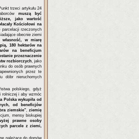
unkt trzeci artykułu 24
 zaborców
muszą być
iższe, jako wartość
ypłacały Kościołowi na
e parcelacji rzeczonych
siadające obecnie ziemi
a własność, w miarę
pią, 180 hektarów na
arów na beneficjum
stanie przeznaczenie
stw rozbiorczych
, jako
unku do osób prawnych
zapewnionych przez te
u dóbr nieruchomych
ństwa polskiego, gdyż
 rolniczej i aby wzmóc
ta Polska wykupiła od
nych, od beneficjów
bra ziemskie"
,
ziemię
icjum, mensy biskupiej
wyżej prawne osoby
ych parcele z ziemi,
olne należące do domów