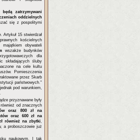
y będą zatrzymywani
czeniach oddzielnych
szać się z pospolitymi
 Artykuł 15 stwierdzał
prawnych kościelnych
 majątkiem obywateli
iem
wszakże budynków
rzygotowawczych dla
c składających śluby
naczone na cele kultu
riuszów. Pomieszczenia
traktowane przez Skarb
stytucji państwowych."
 jednak pod warunkiem,
.
iądze przyznawane były
, również od znacznych
tów oraz 800 zł na
któw oraz 600 zł na
ł również na zbytki
,
, a proboszczowie już
isku naukowym. I tak