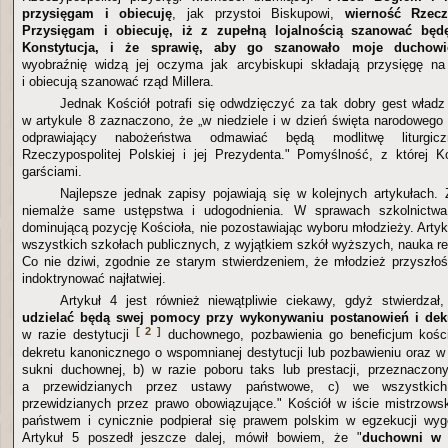
przysięgam i obiecuję
, jak przystoi Biskupowi,
wierność Rzeczy
Przysięgam i obiecuję, iż z zupełną lojalnością szanować będ
Konstytucja, i że sprawię, aby go szanowało moje duchowi
wyobraźnię widzą jej oczyma jak arcybiskupi składają przysięgę n
i obiecują szanować rząd Millera.
Jednak Kościół potrafi się odwdzięczyć za tak dobry gest wład
w artykule 8 zaznaczono, że „w niedziele i w dzień święta narodowego
odprawiający nabożeństwa odmawiać będą modlitwę liturgi
Rzeczypospolitej Polskiej i jej Prezydenta." Pomyślność, z której K
garściami.
Najlepsze jednak zapisy pojawiają się w kolejnych artykułach.
niemalże same ustępstwa i udogodnienia. W sprawach szkolnictwa
dominującą pozycję Kościoła, nie pozostawiając wyboru młodzieży. Artyk
wszystkich szkołach publicznych, z wyjątkiem szkół wyższych, nauka rel
Co nie dziwi, zgodnie ze starym stwierdzeniem, że młodzież przyszło
indoktrynować najłatwiej.
Artykuł 4 jest również niewątpliwie ciekawy, gdyż stwierdzał
udzielać będą swej pomocy przy wykonywaniu postanowień i dek
[ 2 ]
w razie destytucji
duchownego, pozbawienia go beneficjum kości
dekretu kanonicznego o wspomnianej destytucji lub pozbawieniu oraz w
sukni duchownej, b) w razie poboru taks lub prestacji, przeznaczon
a przewidzianych przez ustawy państwowe, c) we wszystkich
przewidzianych przez prawo obowiązujące." Kościół w iście mistrzows
państwem i cynicznie podpierał się prawem polskim w egzekucji wy
Artykuł 5 poszedł jeszcze dalej, mówił bowiem, że "
duchowni w