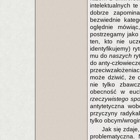
intelektualnych t
dobrze zapomina
bezwiednie kate
oględnie mówiąc
postrzegamy jako
ten, kto nie uc
identyfikujemy) ry
mu do
naszych
ry
do anty-człowiecz
przeciwzałożeniac
może dziwić, że d
nie tylko zbawc
obecność w euch
rzeczywistego sp
antytetyczna wob
przyczyny radykal
tylko obcym/wrogi
Jak się zdaje,
problematyczna. 