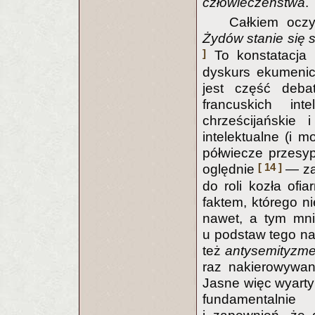
człowieczeństwa
.
Całkiem oczy
Żydów stanie się s
]
To konstatacja 
dyskurs ekumenic
jest część deba
francuskich inte
chrześcijańskie 
intelektualne (i m
półwiecze przesy
[ 14 ]
oględnie
— zak
do roli kozła of
faktem, którego 
nawet, a tym mnie
u podstaw tego na
też
antysemityzm
raz nakierowywa
Jasne więc wyartyk
fundamentalnie