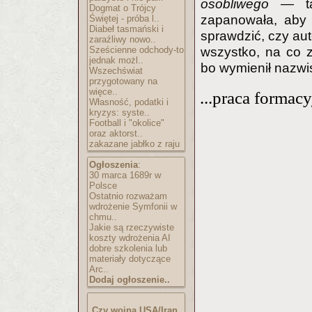
osobliwego
— tak
Dogmat o Trójcy
zapanowała, aby 
Świętej - próba l..
Diabeł tasmański i
sprawdzić, czy aut
zaraźliwy nowo..
Sześcienne odchody-to
wszystko, na co z
jednak możl..
bo wymienił nazw
Wszechświat
przygotowany na
więce..
...praca formac
Własność, podatki i
kryzys: syste..
Football i "okolice"
oraz aktorst..
zakazane jabłko z raju
Ogłoszenia
:
30 marca 1689r w
Polsce
Ostatnio rozważam
wdrożenie Symfonii w
chmu..
Jakie są rzeczywiste
koszty wdrożenia AI
dobre szkolenia lub
materiały dotyczące
Arc..
Dodaj ogłoszenie..
Czy wojna USA/Iran