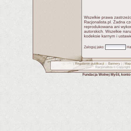
Wszelkie prawa zastrzeżo
Racjonalista.pl. Żadna c
reprodukowana ani wykorz
autorskich. Wszelkie nar
kodeksie karnym i ustawi
Zaloguj jako
:
Ha
Regulamin publikacji
Bannery
Mapa
[
] [
] [
Racjonalista
Copyright
©
Fundacja Wolnej Myśli, kont