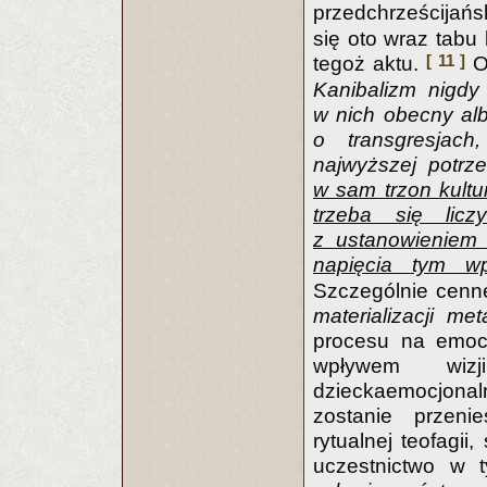
przedchrześcijańs
się oto wraz tabu
[ 11 ]
tegoż aktu.
Od
Kanibalizm nigdy 
w nich obecny alb
o transgresjac
najwyższej potrze
w sam trzon kultu
trzeba się lic
z ustanowieniem 
napięcia tym w
Szczególnie cenne
materializacji met
procesu na emocj
wpływem wizj
dzieckaemocjonaln
zostanie przen
rytualnej teofagi
uczestnictwo w 