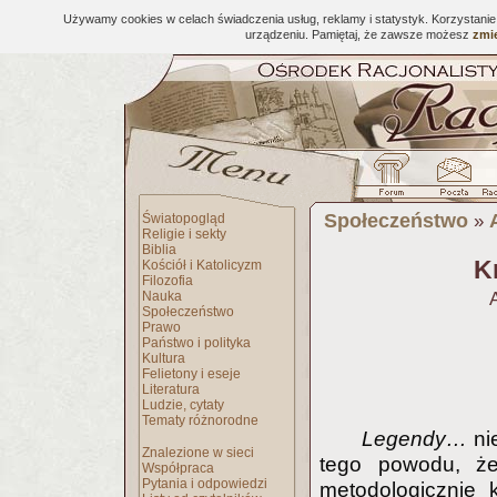
Używamy cookies w celach świadczenia usług, reklamy i statystyk. Korzystani
urządzeniu. Pamiętaj, że zawsze możesz
zmie
Społeczeństwo
Światopogląd
»
Religie i sekty
Biblia
K
Kościół i Katolicyzm
Filozofia
Nauka
Społeczeństwo
Prawo
Państwo i polityka
Kultura
Felietony i eseje
Literatura
Ludzie, cytaty
Tematy różnorodne
Legendy…
ni
Znalezione w sieci
tego powodu, że
Współpraca
Pytania i odpowiedzi
metodologicznie 