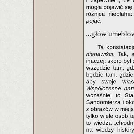
i zapewnień, że 
mogła pojawić się 
różnica niebłaha
pojąć.
...głów umeblo
Ta konstatac
nienawiści
. Tak, 
inaczej: skoro był 
wszędzie tam, gd
będzie tam, gdzie
aby swoje własn
Współczesne narr
wcześniej to Sta
Sandomierza i okol
z obrazów w miejsc
tylko wiele osób t
to wiedza „chłod
na wiedzy history