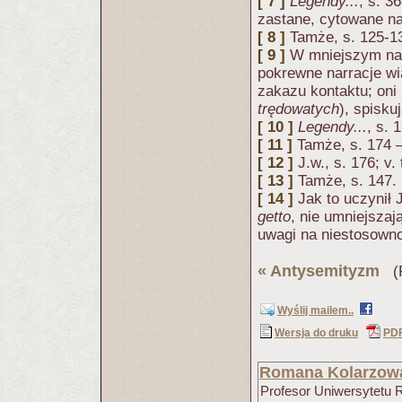
[ 7 ]
Legendy...
, s. 3
zastane, cytowane na
[ 8 ]
Tamże, s. 125-1
[ 9 ]
W mniejszym nas
pokrewne narracje wi
zakazu kontaktu; oni 
trędowatych
), spisk
[ 10 ]
Legendy...
, s. 
[ 11 ]
Tamże, s. 174 
[ 12 ]
J.w., s. 176; v
[ 13 ]
Tamże, s. 147.
[ 14 ]
Jak to uczynił 
getto
, nie umniejszaj
uwagi na niestosown
«
Antysemityzm
(P
Wyślij mailem..
Wersja do druku
PD
Romana Kolarzow
Profesor Uniwersytetu 