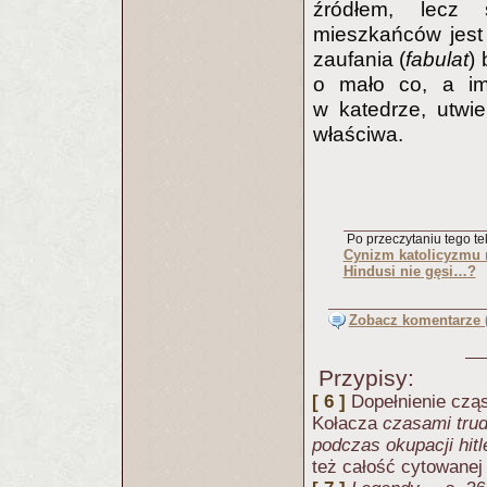
źródłem, lecz 
mieszkańców jes
zaufania (
fabulat
) 
o mało co, a im
w katedrze, utwie
właściwa.
Po przeczytaniu tego tek
Cynizm katolicyzmu r
Hindusi nie gęsi…?
Zobacz komentarze (
Przypisy:
[ 6 ]
Dopełnienie czą
Kołacza
czasami tru
podczas okupacji hit
też całość cytowanej