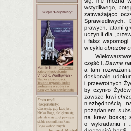
się, nie można w
wstydliwego, potę
Sklepik "Racjonalisty"
zatrważająco ocz
Sprawiedliwych.
prawych, latami gr
uczynili dla „prz
i fałsz wspomogli 
w cyklu
obrazów o
Wielowarstwo
część I,
Dawne nar
Marcin Kruk -
Człowiek
a tam rozważania
zajęty niesłychanie
doskonale udokum
Vinod K. Wadhawan -
Nauka złożoności.
i przewrotnych Żyd
Trudne pytania, które
zadajemy o sobie i o
by czyniło Żydów
naszym Wszechświecie
zawsze krwi
chrze
Złota myśl
niezbędnością n
Racjonalisty:
Cieszę się, gdy ktoś jest
pożądaniem subst
blisko Boga, ale lękam się,
na krew boską; s
gdy staje się zbyt pewnym
siebie rzecznikiem Pana
o wykradaniu i „
Boga wobec innych.
dręczenia) hostii.
ks. prof. Michał