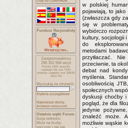
Listy od czytelników
w polskiej humani
pojawiają, to jak
(zwłaszcza gdy z
się w problemat
wybiórczo rozpozna
Fundusz Racjonalisty
kultury, socjologi
do eksplorowan
metodami badawcz
Wesprzyj nas..
przytłaczać. Nie
Zarejestrowaliśmy
295.352.568
wizyt
przeciwnie, ta oko
Ponad 1062 autorów
debat nad kondyc
napisało
dla nas 7343
tekstów.
Zajęłyby one 28930
myślenia. Stand
stron A4
osobliwością JTB
Wyszukaj na stronach:
społecznych współ
Kryteria szczegółowe
dyskusji choćby 
Najnowsze strony..
pogląd, że dla filo
Archiwum streszczeń..
jedynie pożywne
Ostatnie wątki Forum
:
znaleźć może. 
iluzja wolności
możliwie wąskie k
Wzór na liczby
parzyste i nie par..