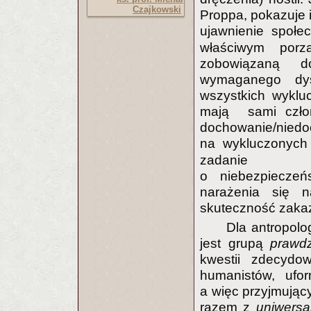
Czajkowski
Proppa, pokazuje ic
ujawnienie społecz
właściwym porz
zobowiązaną d
wymaganego dys
wszystkich wykl
mają sami człon
dochowanie/niedo
na wykluczonych
zadanie inst
o niebezpieczeń
narażenia się 
skuteczność zaka
Dla antropolo
jest grupą
prawdz
kwestii zdecyd
humanistów, ufo
a więc przyjmując
razem z
uniwersa