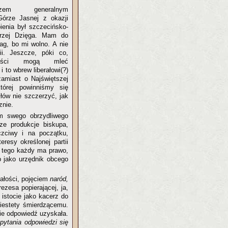
em generalnym
órze Jasnej z okazji
ienia był szczecińsko-
rzej Dzięga. Mam do
wag, bo mi wolno. A nie
gii. Jeszcze, póki co,
naliści mogą mleć
 to wbrew liberałowi(?)
zamiast o Najświętszej
tórej powinniśmy się
łów nie szczerzyć, jak
znie.
m swego obrzydliwego
e produkcje biskupa,
zciwy i na początku,
resy określonej partii
o tego każdy ma prawo,
 jako urzędnik obcego
całości, pojęciem
naród,
ezesa popierającej, ja,
 istocie jako kacerz do
niestety śmierdzącemu.
ie odpowiedź uzyskała.
pytania odpowiedzi się