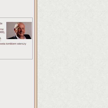
 de
rne
988),
ą.
-
poeta tomikiem wierszy