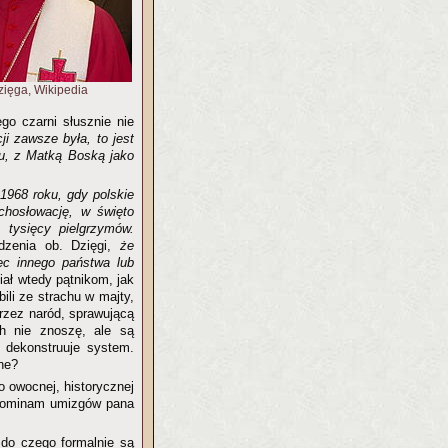
zięga, Wikipedia
go czarni słusznie nie
i zawsze była, to jest
u, z Matką Boską jako
 1968 roku, gdy polskie
chosłowację, w święto
 tysięcy pielgrzymów.
dzenia ob. Dzięgi,
że
ec innego państwa lub
ał wtedy pątnikom, jak
li ze strachu w majty,
rzez naród, sprawującą
ch nie znoszę, ale są
a dekonstruuje system.
ne?
o owocnej, historycznej
zypominam umizgów pana
 do czego formalnie są