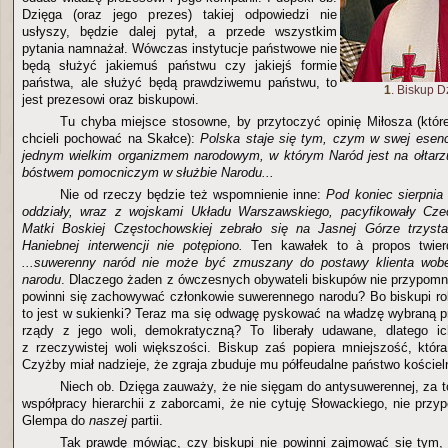
Dzięga (oraz jego prezes) takiej odpowiedzi nie
usłyszy, będzie dalej pytał, a przede wszystkim
pytania namnażał. Wówczas instytucje państwowe nie
będą służyć jakiemuś państwu czy jakiejś formie
państwa, ale służyć będą prawdziwemu państwu, to
1
. Biskup D
jest prezesowi oraz biskupowi.
Tu chyba miejsce stosowne, by przytoczyć opinię Miłosza (które
chcieli pochować na Skałce):
Polska staje się tym, czym w swej esencj
jednym wielkim organizmem narodowym, w którym Naród jest na ołtarz
bóstwem pomocniczym w służbie Narodu...
Nie od rzeczy będzie też wspomnienie inne:
Pod koniec sierpnia
oddziały, wraz z wojskami Układu Warszawskiego, pacyfikowały Cze
Matki Boskiej Częstochowskiej zebrało się na Jasnej Górze trzysta
Haniebnej interwencji nie potępiono.
Ten kawałek to à propos twier
...suwerenny naród nie może być zmuszany do postawy klienta wob
narodu
. Dlaczego żaden z ówczesnych obywateli biskupów nie przypomni
powinni się zachowywać członkowie suwerennego narodu? Bo biskupi robi
to jest w sukienki? Teraz ma się odwagę pyskować na władzę wybraną p
rządy z jego woli, demokratyczną? To liberały udawane, dlatego i
z rzeczywistej woli większości. Biskup zaś popiera mniejszość, któr
Czyżby miał nadzieje, że zgraja zbuduje mu półfeudalne państwo kościel
Niech ob. Dzięga zauważy, że nie sięgam do antysuwerennej, za t
współpracy hierarchii z zaborcami, że nie cytuję Słowackiego, nie pr
Glempa do
naszej
partii.
Tak prawdę mówiąc, czy biskupi nie powinni zajmować się tym,