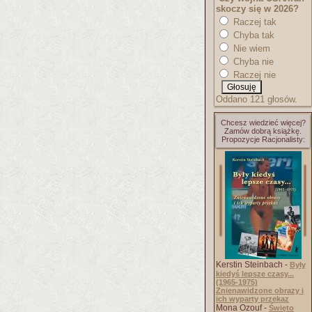
skoczy się w 2026?
Raczej tak
Chyba tak
Nie wiem
Chyba nie
Raczej nie
Oddano 121 głosów.
Chcesz wiedzieć więcej?
Zamów dobrą książkę.
Propozycje Racjonalisty:
Kerstin Steinbach -
Były
kiedyś lepsze czasy...
(1965-1975)
Znienawidzone obrazy i
ich wyparty przekaz
Mona Ozouf -
Święto