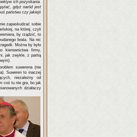
spektyw ich pozyskania.
pytać, gdyż naród jest
uś państwu czy jakiejś
y nie zapaskudzać sobie
skiej, na której, czyli
remiera, by rządzić, to
eudanego brata. Na nic
tragedii. Można by było
o kierownictwa firmy,
, jak zwykle, z partią
owym).
problem suwerena (nie
ga). Suweren to inaczej
ących, niezależny od
 coś tu nie gra, bo jak
mianowanych działaczy