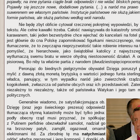
pojawiły, na inne pytania ciągle brak odpowiedzi i nie widać bliskich per
Pojawiły się jeszcze nowe, dodatkowe pytania.
(...) a
naród ma prawo 
suwerenem we własnym państwie. Instytucje państwowe nie służą jakiem
formie państwa, ale służą państwu według woli narodu.
Nie będę zbyt obficie cytował rzeczonej pokrętnej wypowiedzi, b
tekstu. Ale celne kawałki trzeba. Całość nawiązywała do katastrofy smoleń
karawanem, taki jeden bezwstydnie chce wjechać do kancelarii na fotel p
jest głównie do cna Polskę zapomnikować figurkami nieszczęsnego, ni
tłumaczenie, że to zwyczajna nieprzyzwoitość takie robienie interesu na 
pomyśleć, że hierarchowie, jako świątobliwi katolicy z najwyższeg
wytłumaczą swemu bratu w wierze ohydną niestosowność działań. A oni
pisiorową. Bo niby ta właśnie partia z narodem (dwudziestopięcioprocent
Perorując do biednych pielgrzymów obywatel Dzięga poruszył 
mylić z dawną złotą monetą brytyjską o wartości jednego funta sterlin
władca, panujący, w tym wypadku naród jako zwierzchnik rządz
kogokolwiek, zwłaszcza od państw obcych oraz ich przedstawicieli. Zatem
niezależny to niezależny, także od państewka Watykan i jego tam 
politycznych.
Generalnie wiadomo, że satysfakcjonująca ob.
Dzięgę (oraz jego świeckiego prezesa) odpowiedź
tłumacząca słynną katastrofę może być tylko jedna:
podły obecny rząd musi przyznać, że spółkując
z Putinem perfidnie
obezwładnił
samolot, nadział go
na brzozowy patyk, zamglił, ogazował, omamił
elektronami itd. Za zbrodnię tę ma
natychmiast
oddać władzę prezesowi i jego kompanii. I dopóki ob.