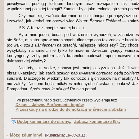
powoływani: posługą ludziom biednym oraz rozwijaniem tak nędzn
współczesnej polskiej teologii? Zamiast byle jaką teologią jątrzenia prze
Czy mam się zwrócić daremnie do nieistniejącego najwyższego
i zawołać, jak kiedyś ten obrzydliwiec Wolter:
Écrasez l’infâme!
— zmiażd
P.S. A teraz z innej tej samej beczki.
Pyta mnie jeden, będąc pod wrażeniem wynurzeń, w zasadzie wy
się Boże, minister spraw poranionych, dlaczego ona tak zaciekle broni 
(do walki
szli z
uśmiechem na ustach),
najlepszej młodzieży? Czy chodz
wysyłałaby na śmierć nie tylko te mizerne dwieście tysięcy warszaw
kontyngenty, żeby potem jakiś krasnolud budował trupom naiwnych
dyktatorskiej władzy?
Niestety, jak sądzę, sprawa jest mniej ojczyźniana. Już Tuwi
obraz ukazujący, jak
stada dzikich bab kwiatami obrzucać będą żołnierz
salutant.
Dlaczego te wiedźmy tak ochoczo ślą chłopców na masakry? B
nie zależy. Nie one będą mdlały w miłosnych uściskach junaków! Jak
Pompadour:
Après nous le déluge!
Po nich potop!
Po przeczytaniu tego tekstu, czytelnicy często wybierają też:
Dzeus – Jahwe. Porównanie bogów
Przeszkody na drodze do demokracji w świecie arabskim
Dodaj komentarz do strony..
Zobacz komentarze (8)..
«
Mózg zdumiony!
(Publikacja:
18-08-2011
)