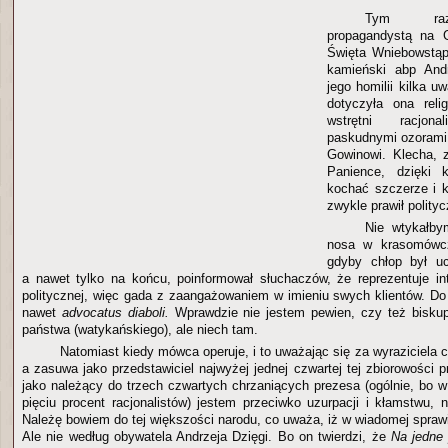
Tym raz
propagandystą na G
Święta Wniebowstąp
kamieński abp And
jego homilii kilka u
dotyczyła ona reli
wstrętni racjo
paskudnymi ozorami i
Gowinowi. Klecha, 
Panience, dzięki k
kochać szczerze i k
zwykle prawił polityc
Nie wtykałby
nosa w krasomówcz
gdyby chłop był uc
a nawet tylko na końcu, poinformował słuchaczów, że reprezentuje inte
politycznej, więc gada z zaangażowaniem w imieniu swych klientów. D
nawet
advocatus diaboli.
Wprawdzie nie jestem pewien, czy też biskup
państwa (watykańskiego), ale niech tam.
Natomiast kiedy mówca operuje, i to uważając się za wyraziciela 
a zasuwa jako przedstawiciel najwyżej jednej czwartej tej zbiorowości pr
jako należący do trzech czwartych chrzaniących prezesa (ogólnie, bo w
pięciu procent racjonalistów) jestem przeciwko uzurpacji i kłamstwu, 
Należę bowiem do tej większości narodu, co uważa, iż w wiadomej spraw
Ale nie według obywatela Andrzeja Dzięgi. Bo on twierdzi, że
Na jedne 