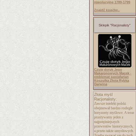
rewolucyjne 1789-1799
Znajdź książkę..
Sklepik "Racjonalisty"
Czuję dotyk Jego
Makaronowych Macek -
emblemat pastafarian
Koszulka Złota Rybka
Darwina
Złota myśl
Racjonalisty:
Zawsze intelekt polski
obejmował bardzo rozległe
horyzonty myślowe. A teraz
przeżywamy jeden z
najpotężniejszych
przewrotów historycznych,
a przeto także umysłowych.
Trzeba zwracać się do tych,