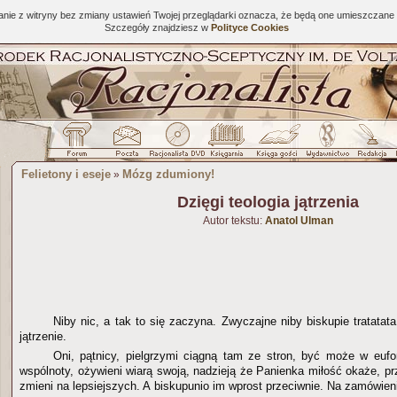
tanie z witryny bez zmiany ustawień Twojej przeglądarki oznacza, że będą one umieszcza
Szczegóły znajdziesz w
Polityce Cookies
Felietony i eseje
Mózg zdumiony!
»
Dzięgi teologia jątrzenia
Autor tekstu:
Anatol Ulman
Niby nic, a tak to się zaczyna. Zwyczajne niby biskupie tratatata
jątrzenie.
Oni, pątnicy, pielgrzymi ciągną tam ze stron, być może w eufor
wspólnoty, ożywieni wiarą swoją, nadzieją że Panienka miłość okaże, prz
zmieni na lepsiejszych. A biskupunio im wprost przeciwnie. Na zamówieni