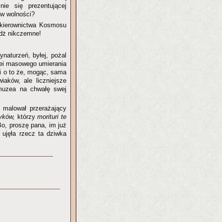
ie się prezentującej
ciw wolności?
 kierownictwa Kosmosu
ż nikczemne!
naturzeń, byłej, pożal
idei masowego umierania
i o to że, mogąc, sama
iaków, ale liczniejsze
 muzea na chwałę swej
m malował przerażający
yków,
którzy
morituri te
o, proszę pana, im już
 ujęła rzecz ta dziwka