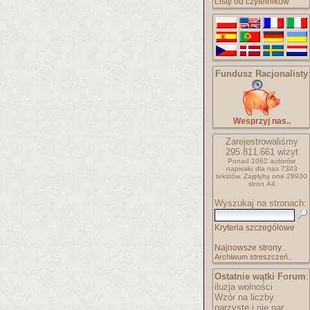
Listy od czytelników
Fundusz Racjonalisty
Wesprzyj nas..
Zarejestrowaliśmy
295.811.661
wizyt
Ponad 1062 autorów
napisało
dla nas 7343
tekstów.
Zajęłyby one 28930
stron A4
Wyszukaj na stronach:
Kryteria szczegółowe
Najnowsze strony..
Archiwum streszczeń..
Ostatnie wątki Forum
:
iluzja wolności
Wzór na liczby
parzyste i nie par..