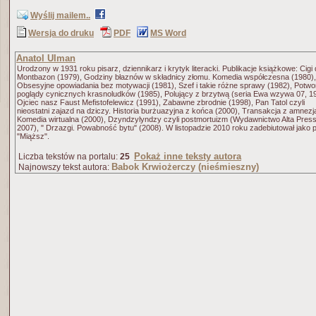
Wyślij mailem..
Wersja do druku
PDF
MS Word
Anatol Ulman
Urodzony w 1931 roku pisarz, dziennikarz i krytyk literacki. Publikacje książkowe: Cigi
Montbazon (1979), Godziny błaznów w składnicy złomu. Komedia współczesna (1980),
Obsesyjne opowiadania bez motywacji (1981), Szef i takie różne sprawy (1982), Potwo
poglądy cynicznych krasnoludków (1985), Polujący z brzytwą (seria Ewa wzywa 07, 1
Ojciec nasz Faust Mefistofelewicz (1991), Zabawne zbrodnie (1998), Pan Tatol czyli
nieostatni zajazd na dziczy. Historia burżuazyjna z końca (2000), Transakcja z amnezj
Komedia wirtualna (2000), Dzyndzylyndzy czyli postmortuizm (Wydawnictwo Alta Press
2007), " Drzazgi. Powabność bytu" (2008). W listopadzie 2010 roku zadebiutował jako 
"Miąższ".
Pokaż inne teksty autora
Liczba tekstów na portalu:
25
Babok Krwiożerczy (nieśmieszny)
Najnowszy tekst autora: