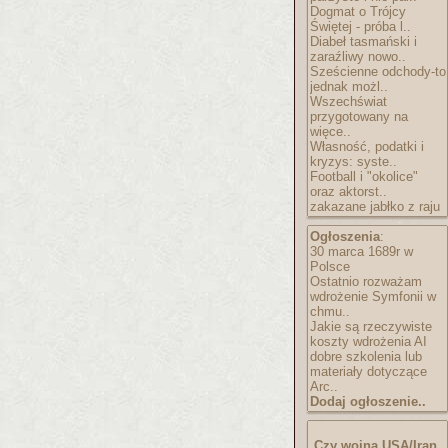
Dogmat o Trójcy
Świętej - próba l..
Diabeł tasmański i
zaraźliwy nowo..
Sześcienne odchody-to
jednak możl..
Wszechświat
przygotowany na
więce..
Własność, podatki i
kryzys: syste..
Football i "okolice"
oraz aktorst..
zakazane jabłko z raju
Ogłoszenia
:
30 marca 1689r w
Polsce
Ostatnio rozważam
wdrożenie Symfonii w
chmu..
Jakie są rzeczywiste
koszty wdrożenia AI
dobre szkolenia lub
materiały dotyczące
Arc..
Dodaj ogłoszenie..
Czy wojna USA/Iran