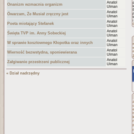
Anatol
Onanizm wzmacnia organizm
k
Ulman
E
Anatol
Ówarzam, Że Musiał zręczny jest
Ulman
i
Anatol
Poeta miotający Stefanek
Ulman
Anatol
Święta TVP im. Anny Sobeckiej
Ulman
Anatol
W sprawie kosztownego Kłopotka oraz innych
Ulman
Anatol
Wierność bezwstydna, sponiewierana
Ulman
Anatol
Załgiwanie przestrzeni publicznej
Ulman
« Dział nadrzędny
h
p
r