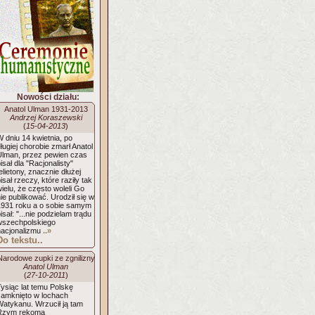
Nowości działu:
Anatol Ulman 1931-2013
Andrzej Koraszewski
(
15-04-2013
)
 dniu 14 kwietnia, po
ługiej chorobie zmarł Anatol
Ulman, przez pewien czas
isał dla "Racjonalisty"
elietony, znacznie dłużej
isał rzeczy, które raziły tak
ielu, że często woleli Go
ie publikować. Urodził się w
1931 roku a o sobie samym
isał: "...nie podzielam trądu
wszechpolskiego
nacjonalizmu
..»
Do tekstu..
Narodowe zupki ze zgnilizny
Anatol Ulman
(
27-10-2011
)
ysiąc lat temu Polskę
zamknięto w lochach
Watykanu. Wrzucił ją tam
Rzym rękoma