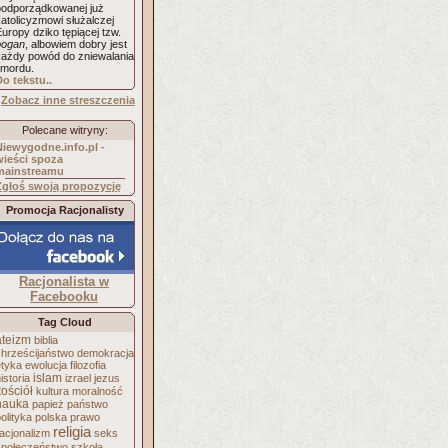
podporządkowanej już
atolicyzmowi służalczej
uropy dziko tępiącej tzw.
pogan
, albowiem dobry jest
każdy powód do zniewalania
 mordu.
Do tekstu..
Zobacz inne streszczenia
Polecane witryny:
Niewygodne.info.pl -
wieści spoza
mainstreamu
Zgłoś swoją propozycję
Promocja Racjonalisty
Racjonalista w
Facebooku
Tag Cloud
ateizm
biblia
chrześcijaństwo
demokracja
etyka
ewolucja
filozofia
islam
istoria
izrael
jezus
kościół
kultura
moralność
nauka
papież
państwo
olityka
polska
prawo
religia
acjonalizm
seks
społeczeństwo
szkoła