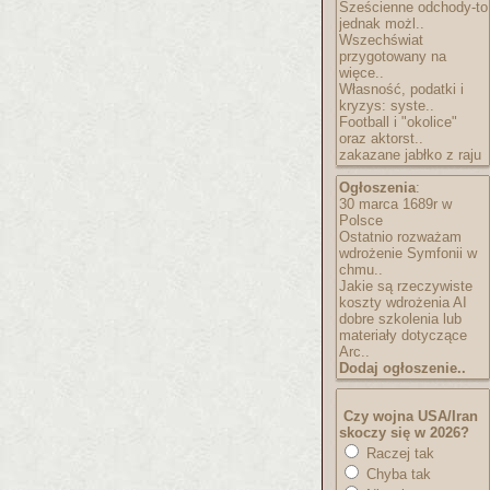
Sześcienne odchody-to
jednak możl..
Wszechświat
przygotowany na
więce..
Własność, podatki i
kryzys: syste..
Football i "okolice"
oraz aktorst..
zakazane jabłko z raju
Ogłoszenia
:
30 marca 1689r w
Polsce
Ostatnio rozważam
wdrożenie Symfonii w
chmu..
Jakie są rzeczywiste
koszty wdrożenia AI
dobre szkolenia lub
materiały dotyczące
Arc..
Dodaj ogłoszenie..
Czy wojna USA/Iran
skoczy się w 2026?
Raczej tak
Chyba tak