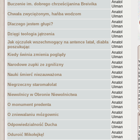
Anatol
Buczenie im. dobrego chrześcijanina Breivika
Ulman
Anatol
Chwała zwyciężonym, hańba wodzom
Ulman
Anatol
Dlaczego jestem głupi?
Ulman
Anatol
Dzięgi teologia jątrzenia
Ulman
Jak ojczulek wszechmogący na antence latał, diabła
Anatol
poszukując
Ulman
Anatol
Kiedy świnia zmienia poglądy
Ulman
W
Anatol
Narodowe zupki ze zgnilizny
d
Ulman
Anatol
p
Nauki śmierć niezauważona
f
Ulman
p
Anatol
w
Niegrzeczny staromałolat
Ulman
n
Anatol
Niewolnicy w Obronie Niewolnictwa
p
Ulman
Anatol
O monument predenta
Ulman
Anatol
O zniewalaniu mózgownic
Ulman
Anatol
Odpowiedzialność Ducha
Ulman
T
Anatol
Oduroić Mikołejkę!
Ulman