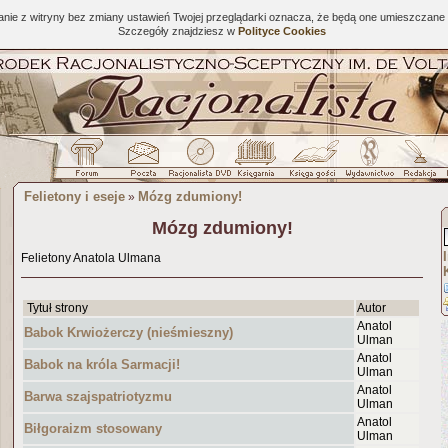
tanie z witryny bez zmiany ustawień Twojej przeglądarki oznacza, że będą one umieszcza
Szczegóły znajdziesz w
Polityce Cookies
Felietony i eseje
Mózg zdumiony!
»
Mózg zdumiony!
Felietony Anatola Ulmana
Tytuł strony
Autor
Anatol
Babok Krwiożerczy (nieśmieszny)
Ulman
Anatol
Babok na króla Sarmacji!
Ulman
Anatol
Barwa szajspatriotyzmu
Ulman
Anatol
Biłgoraizm stosowany
Ulman