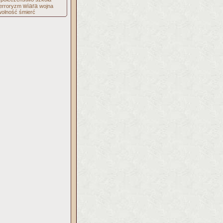
wiara
terroryzm
wojna
wolność
śmierć