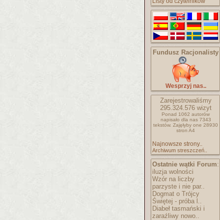
Listy od czytelników
Fundusz Racjonalisty
Wesprzyj nas..
Zarejestrowaliśmy
295.324.576
wizyt
Ponad 1062 autorów
napisało
dla nas 7343
tekstów.
Zajęłyby one 28930
stron A4
Najnowsze strony..
Archiwum streszczeń..
Ostatnie wątki Forum
:
iluzja wolności
Wzór na liczby
parzyste i nie par..
Dogmat o Trójcy
Świętej - próba l..
Diabeł tasmański i
zaraźliwy nowo..