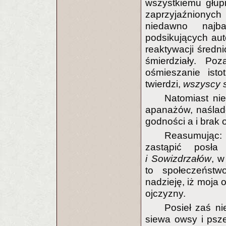
wszystkiemu głup
zaprzyjaźnionych 
niedawno najba
podsikujących auto
reaktywacji średni
śmierdziały. Po
ośmieszanie isto
twierdzi,
wszyscy s
Natomiast ni
apanażów, naślad
godności a i brak 
Reasumując: 
zastąpić posł
i Sowizdrzałów
, w
to społeczeństw
nadzieję, iż moja 
ojczyzny.
Posieł zaś n
siewa owsy i psze