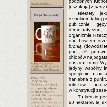
podobnych Kłopo
Znajdź książkę..
[oszukują]
z pany 
Niestety, ja
Sklepik "Racjonalisty"
członkiem takiej pa
publicznie gęb
demokratyczną,
organizmie Rzeczyp
ona bowiem przed
bronią,
(dowodzi t
partii, jeśli porów
chłopów najbogats
obszarnikami). Wy
Kubek wyznawcy
Latającego Potwora S.:
jedyny wspólny i
Kubek z rybką Darwina
specjalnie niziu
Złota myśl
haniebna z punktu
Racjonalisty:
rolników, przec
"W dziejach cywilizacji
naszej planety, jedynym
w konstytucji zasa
stwórcą i twórcą był
człowiek. Nie było żadnych
Tu krótkie po
cudów ani działań
50 hektarów tej sk
ponadludzkich i nikt spoza
ziemi do interesów naszej