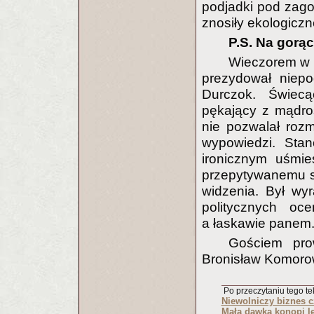
podjadki pod zagon
znosiły ekologiczn
P.S. Na gorą
Wieczorem w 
prezydował niepo
Durczok. Świec
pękający z mądroś
nie pozwalał roz
wypowiedzi. Stan
ironicznym uśmie
przepytywanemu sw
widzenia. Był wyr
politycznych oc
a łaskawie panem
Gościem pro
Bronisław Komoro
Po przeczytaniu tego tek
Niewolniczy biznes c
Mała dawka konopi l