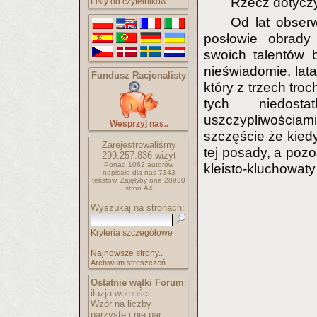
Rzecz dotycz
Listy od czytelników
Od lat obserw
posłowie obrady
swoich talentów b
nieświadomie, latam
Fundusz Racjonalisty
który z trzech tro
tych niedost
uszczypliwościam
Wesprzyj nas..
szczęście że kiedy
Zarejestrowaliśmy
tej posady, a poz
299.257.836
wizyt
Ponad 1062 autorów
kleisto-kluchowaty
napisało
dla nas 7343
tekstów.
Zajęłyby one 28930
stron A4
Wyszukaj na stronach:
Kryteria szczegółowe
Najnowsze strony..
Archiwum streszczeń..
Ostatnie wątki Forum
:
iluzja wolności
Wzór na liczby
parzyste i nie par..