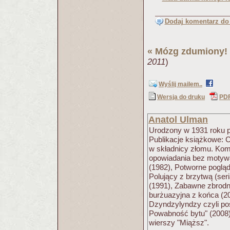
Dodaj komentarz do 
«
Mózg zdumiony!
2011
)
Wyślij mailem..
Wersja do druku
PD
Anatol Ulman
Urodzony w 1931 roku pis
Publikacje książkowe: 
w składnicy złomu. Kom
opowiadania bez motywac
(1982), Potworne poglą
Polujący z brzytwą (ser
(1991), Zabawne zbrodnie
burżuazyjna z końca (20
Dzyndzylyndzy czyli po
Powabność bytu" (2008).
wierszy "Miąższ".