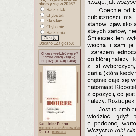
łasząc, jak wszysc
skoczy się w 2026?
Obecnie od k
Raczej tak
Chyba tak
publiczności ma
Nie wiem
stanowi zjawisko 
Chyba nie
stałych żartów, ni
Raczej nie
Śmieszek ten wyk
Oddano 123 głosów.
wiocha i sam jej
i zarazem jednocz
Chcesz wiedzieć więcej?
Zamów dobrą książkę.
do której należy i
Propozycje Racjonalisty:
z list wyborczych
partia (która kied
chętnie daje się w
natomiast Kłopote
z opozycji, co jest
należy. Roztropek 
Jest to proble
wiedzieć, gdyż 
o podobnej warto
Karl Heinz Bohrer -
Absolutna teraźniejszość
Wszystko
robi sil
Dante -
Biesiada