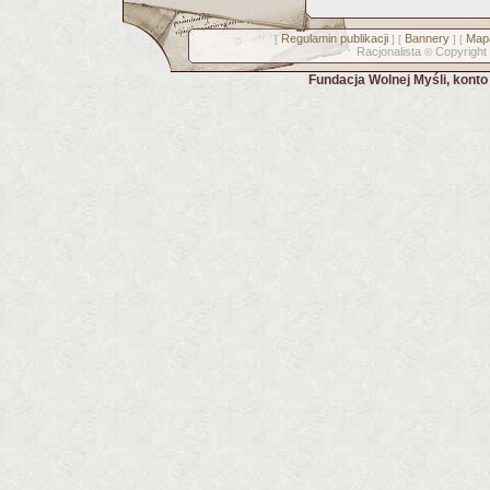
Regulamin publikacji
Bannery
Mapa
[
] [
] [
Racjonalista
Copyright
©
Fundacja Wolnej Myśli, kont