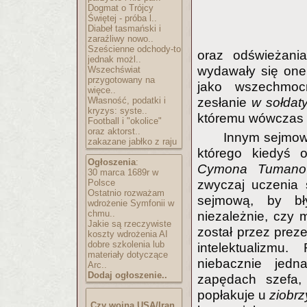
Dogmat o Trójcy
Świętej - próba l..
Diabeł tasmański i
zaraźliwy nowo..
Sześcienne odchody-to
oraz odświeżani
jednak możl..
wydawały się one
Wszechświat
przygotowany na
jako wszechmoc
więce..
Własność, podatki i
zesłanie
w sołdat
kryzys: syste..
któremu wówczas d
Football i "okolice"
oraz aktorst..
Innym sejmo
zakazane jabłko z raju
którego kiedyś 
Ogłoszenia
:
Cymona Tumano
30 marca 1689r w
Polsce
zwyczaj uczenia 
Ostatnio rozważam
sejmową, by bł
wdrożenie Symfonii w
chmu..
niezależnie, czy 
Jakie są rzeczywiste
został przez prez
koszty wdrożenia AI
dobre szkolenia lub
intelektualizmu
materiały dotyczące
niebacznie jed
Arc..
Dodaj ogłoszenie..
zapędach szefa, 
popłakuje u
ziobr
Czy wojna USA/Iran