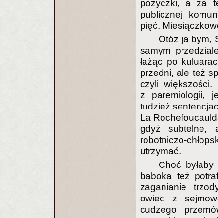
pożyczki, a za t
publicznej komun
pięć. Miesiączkow
Otóż ja bym, 
samym przedzial
łażąc po kuluara
przedni, ale też 
czyli większości
z paremiologii, 
tudzież sentencja
La Rochefoucaulda
gdyż subtelne, 
robotniczo-chłop
utrzymać.
Choć byłaby 
baboka też potraf
zaganianie trzo
owiec z sejmow
cudzego przemów