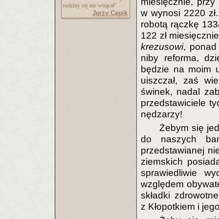
miesięcznie, przy
rodziny się nie wtrącał"
w wynosi 2220 zł
Jerzy Cepik
robotą rączkę 133
122 zł miesięczni
krezusowi
, ponad
niby reforma, dzi
będzie na moim ut
uiszczał, zaś wie
świnek, nadal zab
przedstawiciele ty
nędzarzy!
Żebym się jed
do naszych ba
przedstawianej nie
ziemskich posiad
sprawiedliwie w
względem obywatel
składki zdrowotn
z Kłopotkiem i jeg