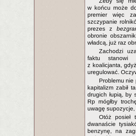
Żeby się miej
w końcu może do
premier więc z
szczypanie rolnik
prezes z
bezgra
obronie obszarni
władcą, już raz ob
Zachodzi uza
faktu stanowi 
z koalicjanta, gdy
uregulować. Oczywi
Problemu nie
kapitalizm zabił t
drugich łupią, by 
Rp mógłby trochę
uwagę supozycje, 
Otóż posieł t
dwanaście tysiak
benzynę, na zagr