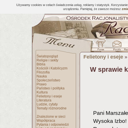
Używamy cookies w celach świadczenia usług, reklamy i statystyk. Korzystani
urządzeniu. Pamiętaj, że zawsze możesz
zmie
Felietony i eseje
Światopogląd
Religie i sekty
Biblia
W sprawie k
Kościół i Katolicyzm
Filozofia
Nauka
Społeczeństwo
Prawo
Państwo i polityka
Kultura
Felietony i eseje
Literatura
Ludzie, cytaty
Tematy różnorodne
Pani Marszałe
Znalezione w sieci
Wysoka Izbo!
Współpraca
Pytania i odpowiedzi