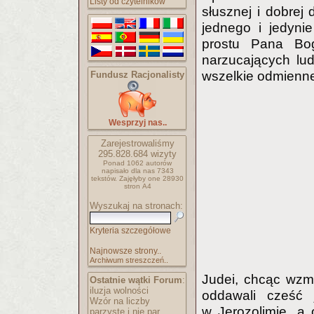
Listy od czytelników
słusznej i dobrej 
jednego i jedyni
prostu Pana Bo
narzucających lud
wszelkie odmienne
Fundusz Racjonalisty
Wesprzyj nas..
Zarejestrowaliśmy
295.828.684
wizyty
Ponad 1062 autorów
napisało
dla nas 7343
tekstów.
Zajęłyby one 28930
stron A4
Wyszukaj na stronach:
Kryteria szczegółowe
Najnowsze strony..
Archiwum streszczeń..
Judei, chcąc wzm
Ostatnie wątki Forum
:
iluzja wolności
oddawali cześć
Wzór na liczby
w Jerozolimie, a 
parzyste i nie par..