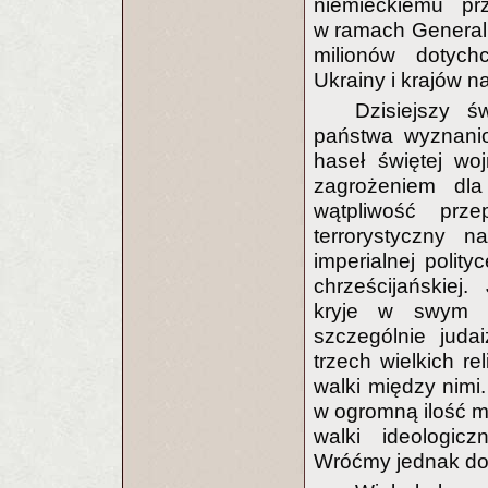
niemieckiemu pr
w ramach General
milionów dotych
Ukrainy i krajów n
Dzisiejszy 
państwa wyznanio
haseł świętej wo
zagrożeniem dla
wątpliwość prz
terrorystyczny 
imperialnej polity
chrześcijańskiej.
kryje w swym r
szczególnie juda
trzech wielkich re
walki między nimi.
w ogromną ilość me
walki ideologic
Wróćmy jednak do 