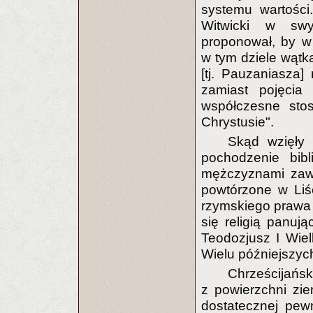
systemu wartości.
Witwicki w swy
proponował, by w
w tym dziele wąt
[tj. Pauzaniasza
zamiast pojęci
współczesne sto
Chrystusie".
Skąd wzięły 
pochodzenie bibl
mężczyznami zawa
powtórzone w Liś
rzymskiego prawa 
się religią panu
Teodozjusz I Wiel
Wielu późniejszyc
Chrześcijańs
z powierzchni zi
dostatecznej pewn