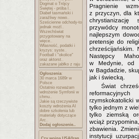
Dogmat o Trójcy
Pragnienie wzm
Świętej - próba l..
z przyczyn, dla k
Diabeł tasmański i
zaraźliwy nowo..
chrystianizacj
Sześcienne odchody-to
przywódcy monote
jednak możl..
Wszechświat
najlepszym dowo
przygotowany na
więce..
pretensje do reli
Własność, podatki i
chrześcijańskim.
kryzys: syste..
Football i "okolice"
Następcy Mahom
oraz aktorst..
w Medynie, od 
zakazane jabłko z raju
w Bagdadzie, skup
Ogłoszenia
:
jak i świecką.
30 marca 1689r w
Polsce
Świat chrześ
Ostatnio rozważam
wdrożenie Symfonii w
reformacyjnych
chmu..
rzymskokatolicki 
Jakie są rzeczywiste
koszty wdrożenia AI
tylko jednym z wie
dobre szkolenia lub
tylko ziemską o
materiały dotyczące
Arc..
wciąż przypomina,
Dodaj ogłoszenie..
zbawienia. Zmieni
instytucji uzurpa
Czy wojna USA/Iran