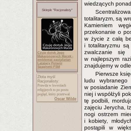
wiedzących ponad 
Sklepik "Racjonalisty"
Scentraliz
totalitaryzm, są w
Kamieniem węgi
przekonanie o po
w życie z całą b
i totalitaryzmu 
zwalczanie się
Czuję dotyk Jego
Makaronowych Macek -
w najlepszym razi
emblemat pastafarian
Latający Potwór
znajdujemy w odleg
Spaghetti FSM
Pierwsze księ
Złota myśl
ludu wybranego
Racjonalisty:
Prawda w kwestiach
w posiadanie Ziem
religijnych to po postu
niej i współżyli p
pogląd, który przetrwał.
Oscar Wilde
tę podbili, mordu
zajęciu Jerycha, 
nogi ostrzem mie
i kobiety, młody
postąpili w więk