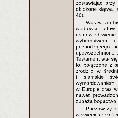
zostawiając przy 
obłożone klątwą, j
40).
Wprawdzie hist
wędrówki ludów 
usprawiedliwie
wybraństwem i
pochodzącego od
upowszechnione pr
Testament stał si
to, połączone z 
zrodziło w średn
i islamskie św
wymordowaniem p
w Europie oraz w
nawet prowadzon
zubaża bogactwo k
Począwszy od
w świecie chrześc