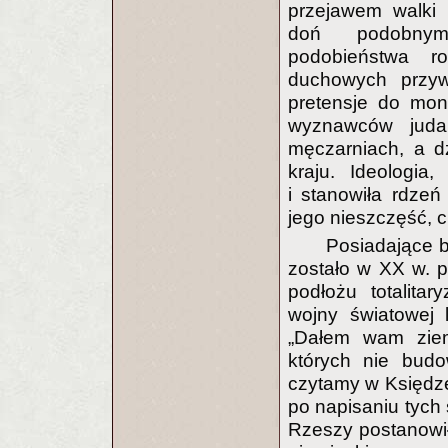
przejawem walki 
doń podobnym
podobieństwa r
duchowych przyw
pretensje do mon
wyznawców judai
męczarniach, a dz
kraju. Ideologia
i stanowiła rdzeń
jego nieszczęść, c
Posiadające 
zostało w XX w. p
podłożu totalita
wojny światowej 
„Dałem wam ziemi
których nie budo
czytamy w Księdze 
po napisaniu tych
Rzeszy postanowi