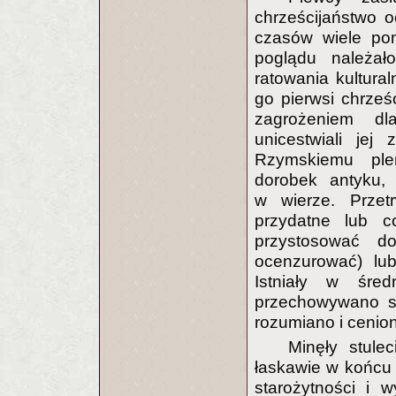
chrześcijaństwo o
czasów wiele pom
poglądu należał
ratowania kultural
go pierwsi chrześ
zagrożeniem dla
unicestwiali je
Rzymskiemu ple
dorobek antyku,
w wierze. Przet
przydatne lub c
przystosować do
ocenzurować) lub
Istniały w śred
przechowywano sp
rozumiano i cenio
Minęły stule
łaskawie w końcu 
starożytności i 