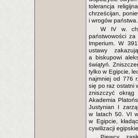
tolerancja religi
chrześcijan, ponie
i wrogów państwa.
W IV w. chr
państwowości za 
Imperium. W 391 
ustawy zakazuj
a biskupowi aleks
świątyń. Zniszczen
tylko w Egipcie, l
najmniej od 776 r.
się po raz ostatni 
zniszczyć okrąg 
Akademia Platońs
Justynian I zarzą
w latach 50. VI w
w Egipcie, kładąc
cywilizacji egipskie
Piewcy zasł