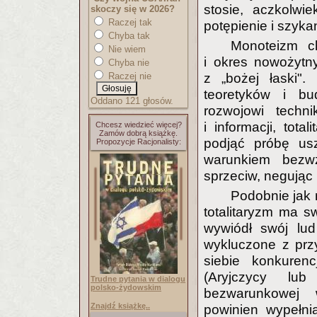
stosie, aczkolw
skoczy się w 2026?
Raczej tak
potępienie i szyka
Chyba tak
Monoteizm ch
Nie wiem
i okres nowożytn
Chyba nie
Raczej nie
z „bożej łaski"
teoretyków i bud
Oddano 121 głosów.
rozwojowi techni
i informacji, tot
Chcesz wiedzieć więcej?
Zamów dobrą książkę.
podjąć próbę us
Propozycje Racjonalisty:
warunkiem bezwz
sprzeciw, negując 
Podobnie jak
totalitaryzm ma s
wywiódł swój lud 
wykluczone z prz
siebie konkuren
(Aryjczycy lub
Trudne pytania w dialogu
polsko-żydowskim
bezwarunkowej 
Znajdź książkę..
powinien wypełni