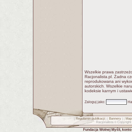
Wszelkie prawa zastrzeżo
Racjonalista.pl. Żadna c
reprodukowana ani wykorz
autorskich. Wszelkie nar
kodeksie karnym i ustawi
Zaloguj jako
:
Ha
Regulamin publikacji
Bannery
Mapa
[
] [
] [
Racjonalista
Copyright
©
Fundacja Wolnej Myśli, kont