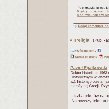
Po przeczytaniu tego tek
Między judaizmem, b
Modlitwa - tak czy ni
Dodaj komentarz do 
«
Irreligia
(Publikac
Wyślij mailem..
Wersja do druku
PD
Paweł Fijałkowski
Doktor historii, ur. 1963
Historycznym w Warszaw
w.), historią protestan
starożytnej Grecji i Rzy
Liczba tekstów na po
Najnowszy tekst aut