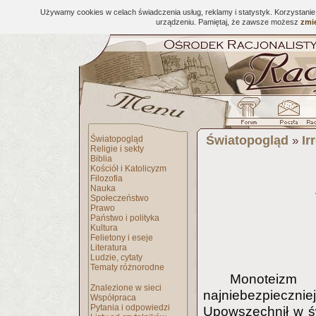
Używamy cookies w celach świadczenia usług, reklamy i statystyk. Korzystani
urządzeniu. Pamiętaj, że zawsze możesz
zmie
Światopogląd
Ir
Światopogląd
»
Religie i sekty
Biblia
Kościół i Katolicyzm
Filozofia
Nauka
Społeczeństwo
Prawo
Państwo i polityka
Kultura
Felietony i eseje
Literatura
Ludzie, cytaty
Tematy różnorodne
Monoteizm 
Znalezione w sieci
najniebezpiecznie
Współpraca
Pytania i odpowiedzi
Upowszechnił w świ