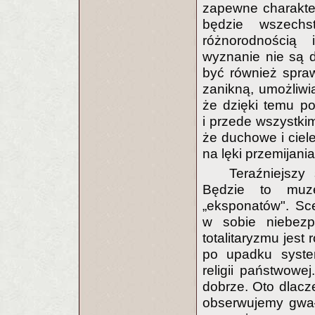
zapewne charakter
będzie wszechs
różnorodnością 
wyznanie nie są 
być również spra
zanikną, umożliwi
że dzięki temu po
i przede wszystki
że duchowe i ciel
na lęki przemijani
Teraźniejszy
Będzie to muze
„eksponatów". Sc
w sobie niebezpi
totalitaryzmu jest 
po upadku system
religii państwowe
dobrze. Oto dlacze
obserwujemy gwałt