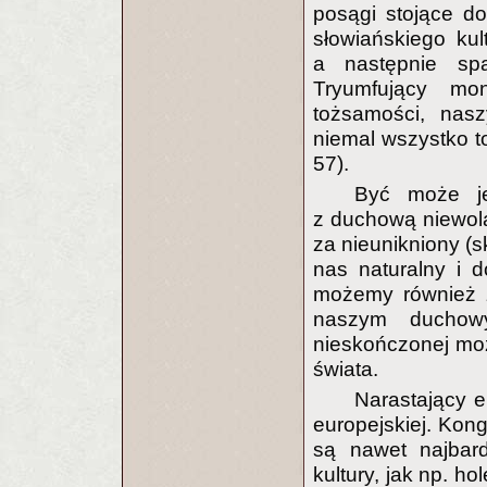
posągi stojące do
słowiańskiego kul
a następnie sp
Tryumfujący mo
tożsamości, nasz
niemal wszystko to
57).
Być może je
z duchową niewolą
za nieunikniony (sk
nas naturalny i d
możemy również z
naszym duchow
nieskończonej moż
świata.
Narastający e
europejskiej. Ko
są nawet najbard
kultury, jak np. h