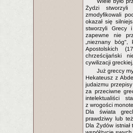
Wiele było pr
Żydzi stworzyl
zmodyfikowali pod 
okazał się silni
stworzyli Grecy 
zapewne nie prz
„nieznany bóg",
Apostolskich (
chrześcijański n
cywilizacji greckie
Już greccy myś
Hekateusz z Abde
judaizmu przepisy
za przeciwne grec
intelektualiści
z wrogości monote
Dla świata gre
prawdziwy lub te
Dla Żydów istniał
współżycie swych