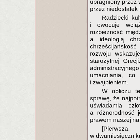
upragniony przez 
przez niedostatek 
Radziecki kul
i owocuje wcią
rozbieżność międz
a ideologią chr
chrześcijańskość
rozwoju wskazuje
starożytnej Grec
administracyjnego
umacniania, co
i zwątpieniem.
W obliczu t
sprawę, że najpotrz
uświadamia czł
a różnorodność j
prawem naszej nat
[Pierwsza,
w dwumiesięczniku 