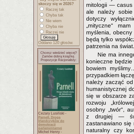
skoczy się w 2026?
mitologii — casus
Raczej tak
ale należy sobie
Chyba tak
dotyczy wyłączni
Nie wiem
„mityczne" mam
Chyba nie
myślenia, obecny
Raczej nie
będą tylko współ
Oddano 120 głosów.
patrzenia na świat
Chcesz wiedzieć więcej?
Nie ma innego
Zamów dobrą książkę.
Propozycje Racjonalisty:
konieczne będzie 
bowiem myślimy…
przypadkiem łączę
należy zacząć od p
humanistycznej do
się w obszarze za
rozwoju „królow
osobny „twór", a
Cezary Lusiński -
z drugiej — św
Parnell. Droga
Irlandczyków do
zastanawiano się 
demokracji
parlamentarnej
naturalny czy ko
Michel Henry -