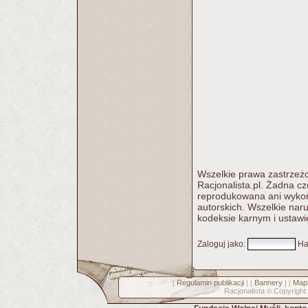
Wszelkie prawa zastrzeżo
Racjonalista.pl. Żadna c
reprodukowana ani wykorz
autorskich. Wszelkie nar
kodeksie karnym i ustawi
Zaloguj jako
:
Ha
Regulamin publikacji
Bannery
Mapa
[
] [
] [
Racjonalista
Copyright
©