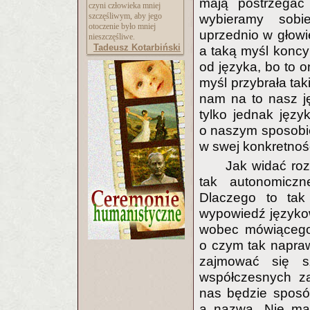
mają postrzegać
czyni człowieka mniej
szczęśliwym, aby jego
wybieramy sobi
otoczenie było mniej
uprzednio w głowi
nieszczęśliwe.
Tadeusz Kotarbiński
a taką myśl koncyp
od języka, bo to 
myśl przybrała tak
nam na to nasz j
tylko jednak języ
o naszym sposobie 
w swej konkretnośc
Jak widać roz
tak autonomiczn
Dlaczego to tak
wypowiedź językow
wobec mówiącego,
o czym tak napra
zajmować się 
współczesnych z
nas będzie sposób
a nazwą. Nie ma 