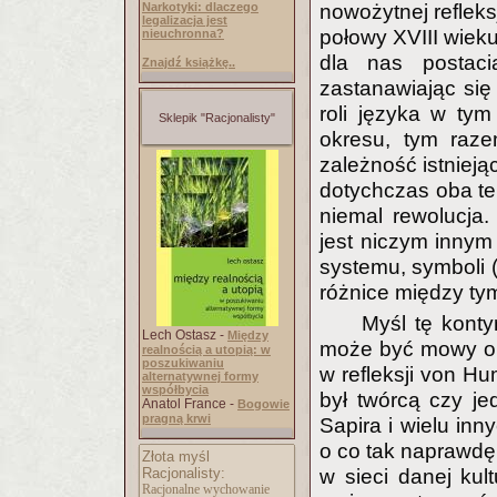
Narkotyki: dlaczego
nowożytnej reflek
legalizacja jest
połowy XVIII wiek
nieuchronna?
dla nas postacią
Znajdź książkę..
zastanawiając się
roli języka w tym
Sklepik "Racjonalisty"
okresu, tym raz
zależność istniej
dotychczas oba te 
niemal rewolucja
jest niczym innym
systemu, symboli (
różnice między tym
Myśl tę kont
Lech Ostasz -
Między
może być mowy o 
realnością a utopią: w
poszukiwaniu
w refleksji von H
alternatywnej formy
współbycia
był twórcą czy j
Anatol France -
Bogowie
pragną krwi
Sapira i wielu inn
o co tak naprawdę 
Złota myśl
Racjonalisty:
w sieci danej ku
Racjonalne wychowanie