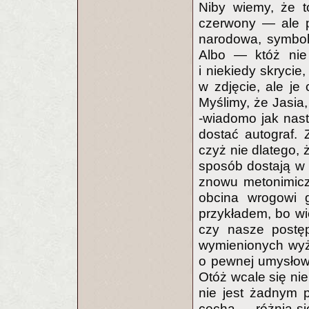
Niby wiemy, że to
czerwony — ale p
narodowa, symbol
Albo — któż nie 
i niekiedy skrycie
w zdjęcie, ale j
Myślimy, że Jasia,
-wiadomo jak nasto
dostać autograf.
czyż nie dlatego, 
sposób dostają w 
znowu metonimiczn
obcina wrogowi g
przykładem, bo wi
czy nasze postę
wymienionych wyże
o pewnej umysłowe
Otóż wcale się ni
nie jest żadnym p
cechą — różnią się