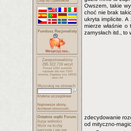
Listy od czytelników
Owszem, takie wyz
choć nie brak taki
ukryta implicite. 
mierze właśnie o 
Fundusz Racjonalisty
zamysłach itd., to
Wesprzyj nas..
Zarejestrowaliśmy
295.322.719
wizyt
Ponad 1062 autorów
napisało
dla nas 7343
tekstów.
Zajęłyby one 28930
stron A4
Wyszukaj na stronach:
Kryteria szczegółowe
Najnowsze strony..
Archiwum streszczeń..
zdecydowanie rozd
Ostatnie wątki Forum
:
iluzja wolności
od mityczno-magicz
Wzór na liczby
parzyste i nie par..