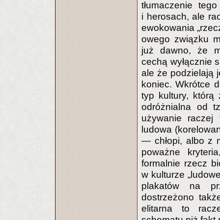
tłumaczenie tego
i herosach, ale r
ewokowania „rzeczy
owego związku m
już dawno, że my
cechą wyłącznie s
ale że podzielają 
koniec. Wkrótce d
typ kultury, któ
odróżnialna od t
używanie raczej 
ludowa (korelowa
— chłopi, albo z
poważne kryter
formalnie rzecz b
w kulturze „ludowe
plakatów na pr
dostrzeżono także
elitarna to rac
schematu niż fakt 