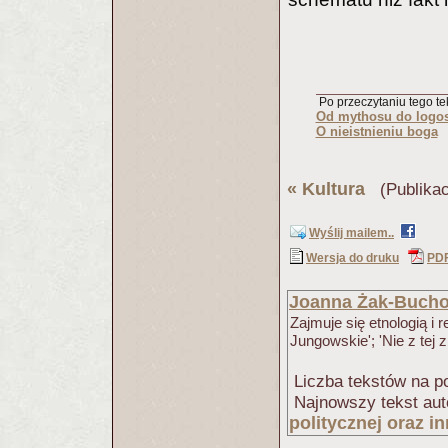
Po przeczytaniu tego tek
Od mythosu do logosu
O nieistnieniu boga
«
Kultura
(Publikac
Wyślij mailem..
Wersja do druku
PD
Joanna Żak-Bucho
Zajmuje się etnologią i 
Jungowskie'; 'Nie z tej z
Liczba tekstów na po
Najnowszy tekst aut
politycznej oraz 