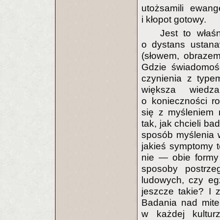
utożsamili ewang
i kłopot gotowy.
Jest to wła
o dystans ustana
(słowem, obrazem,
Gdzie świadomość
czynienia z type
większa wiedz
o konieczności r
się z myśleniem 
tak, jak chcieli b
sposób myślenia wy
jakieś symptomy te
nie — obie formy
sposoby postrze
ludowych, czy eg
jeszcze takie? I 
Badania nad mitem
w każdej kulturz