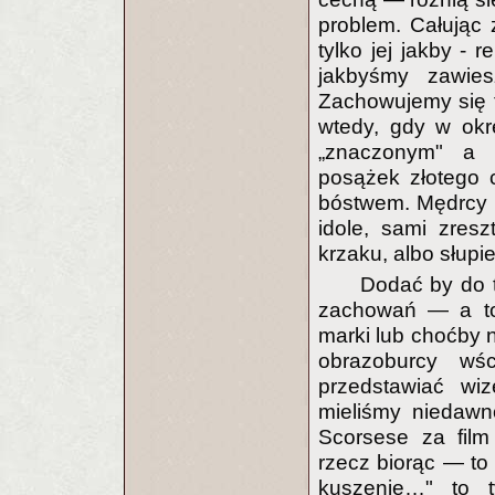
problem. Całując 
tylko jej jakby - 
jakbyśmy zawies
Zachowujemy się tr
wtedy, gdy w okr
„znaczonym" a „
posążek złotego c
bóstwem. Mędrcy Bi
idole, sami zres
krzaku, albo słupi
Dodać by do t
zachowań — a to 
marki lub choćby n
obrazoburcy wś
przedstawiać wi
mieliśmy niedawn
Scorsese za film
rzecz biorąc — to
kuszenie…" to t