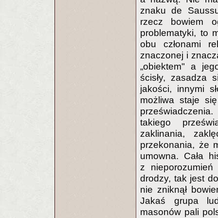
znaku de Saussur
rzecz bowiem og
problematyki, to 
obu członami rel
znaczonej i znacz
„obiektem" a jeg
ścisły, zasadza 
jakości, innymi s
możliwa staje si
przeświadczenia
takiego prześwi
zaklinania, zak
przekonania, że m
umowna. Cała his
z nieporozumień 
drodzy, tak jest 
nie zniknął bowi
Jakaś grupa lud
masonów pali pols