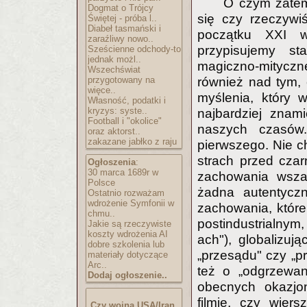
O czym zatem
Dogmat o Trójcy
się czy rzeczywi
Świętej - próba l..
Diabeł tasmański i
początku XXI w
zaraźliwy nowo..
przypisujemy s
Sześcienne odchody-to
jednak możl..
magiczno-mityczn
Wszechświat
przygotowany na
również nad tym, 
więce..
myślenia, który
Własność, podatki i
kryzys: syste..
najbardziej znam
Football i "okolice"
naszych czasów.
oraz aktorst..
zakazane jabłko z raju
pierwszego. Nie ch
strach przed cza
Ogłoszenia
:
30 marca 1689r w
zachowania wsza
Polsce
żadna autentycz
Ostatnio rozważam
wdrożenie Symfonii w
zachowania, które
chmu..
postindustrialnym
Jakie są rzeczywiste
koszty wdrożenia AI
ach"), globalizu
dobre szkolenia lub
„przesądu" czy „pr
materiały dotyczące
Arc..
też o „odgrzewan
Dodaj ogłoszenie..
obecnych okazjo
filmie, czy wier
Czy wojna USA/Iran