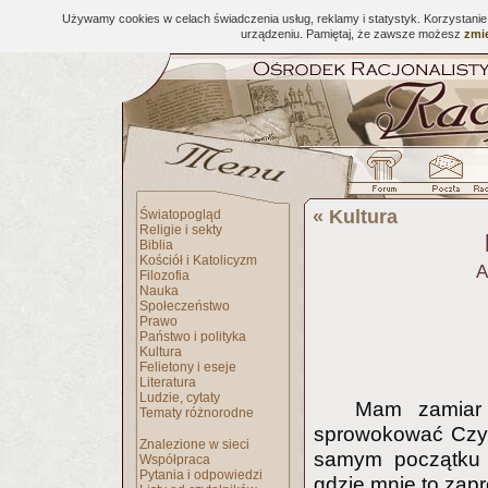
Używamy cookies w celach świadczenia usług, reklamy i statystyk. Korzystani
urządzeniu. Pamiętaj, że zawsze możesz
zmie
«
Kultura
Światopogląd
Religie i sekty
Biblia
Kościół i Katolicyzm
A
Filozofia
Nauka
Społeczeństwo
Prawo
Państwo i polityka
Kultura
Felietony i eseje
Literatura
Ludzie, cytaty
Mam zamiar 
Tematy różnorodne
sprowokować Czyt
Znalezione w sieci
samym początku p
Współpraca
Pytania i odpowiedzi
gdzie mnie to zapr