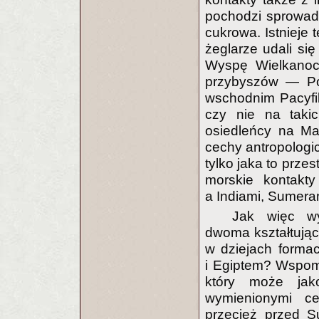
pochodzi sprowadzo
cukrowa. Istnieje t
żeglarze udali si
Wyspę Wielkanocn
przybyszów — Po
wschodnim Pacyfi
czy nie na takic
osiedleńcy na Ma
cechy antropologi
tylko jaka to prze
morskie kontakt
a Indiami, Sumeram
Jak więc wy
dwoma kształtując
w dziejach forma
i Egiptem? Wspomn
który może jak
wymienionymi ce
przecież przed Su