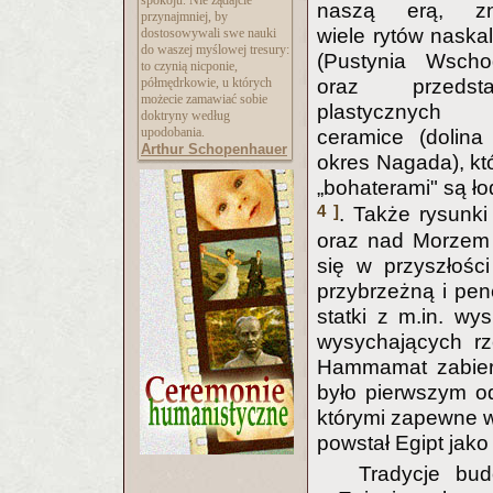
spokoju. Nie żądajcie
naszą erą, z
przynajmniej, by
wiele rytów naska
dostosowywali swe nauki
do waszej myślowej tresury:
(Pustynia Wscho
to czynią nicponie,
półmędrkowie, u których
oraz przedsta
możecie zamawiać sobie
plastycznyc
doktryny według
upodobania.
ceramice (dolina 
Arthur Schopenhauer
okres Nagada), kt
„bohaterami" są ł
4 ]
. Także rysunk
oraz nad Morzem 
się w przyszłości
przybrzeżną i pene
statki z m.in. wys
wysychających rz
Hammamat zabiera
było pierwszym o
którymi zapewne wę
powstał Egipt jako
Tradycje bu