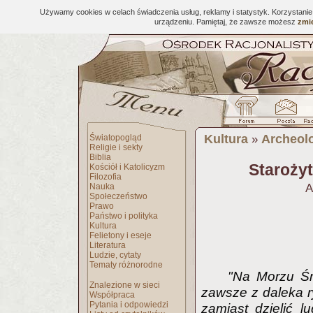
Używamy cookies w celach świadczenia usług, reklamy i statystyk. Korzystani
urządzeniu. Pamiętaj, że zawsze możesz
zmie
Kultura
Archeol
Światopogląd
»
Religie i sekty
Biblia
Staroży
Kościół i Katolicyzm
Filozofia
Nauka
A
Społeczeństwo
Prawo
Państwo i polityka
Kultura
Felietony i eseje
Literatura
Ludzie, cytaty
Tematy różnorodne
"Na Morzu Śr
Znalezione w sieci
zawsze z daleka ry
Współpraca
Pytania i odpowiedzi
zamiast dzielić l