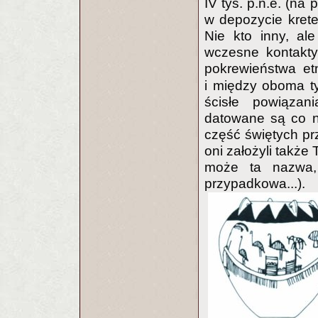
IV tys. p.n.e. (na
w depozycie kret
Nie kto inny, al
wczesne kontakt
pokrewieństwa e
i między oboma ty
ścisłe powiązan
datowane są co naj
część świętych prz
oni założyli także
może ta nazwa, 
przypadkowa...).