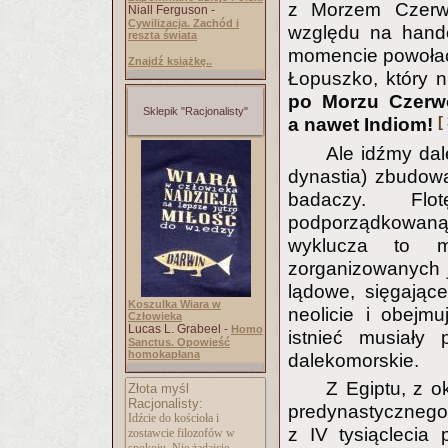
z Morzem Czerw
Niall Ferguson -
Cywilizacja. Zachód i
względu na hand
reszta świata
momencie powołać 
Znajdź książkę..
Łopuszko, który 
po Morzu Czerwo
Sklepik "Racjonalisty"
[
a nawet Indiom!
Ale idźmy dal
dynastia) zbudowa
badaczy. Flo
podporządkowan
wyklucza to mo
zorganizowanych je
lądowe, sięgają
Koszulka Wiara w
neolicie i obejmu
Człowieka
Lucas L. Grabeel -
Homo
istnieć musiały 
Sanctus. Opowieść
homokapłana
dalekomorskie.
Z Egiptu, z o
Złota myśl
Racjonalisty:
predynastycznego
Idźcie do kościoła i
z IV tysiąclecia 
zostawcie filozofów w