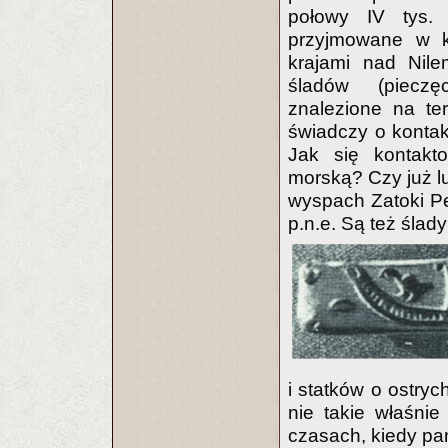
połowy IV tys. 
przyjmowane w ko
krajami nad Nil
śladów (pieczę
znalezione na te
świadczy o kontak
Jak się kontak
morską? Czy już lu
wyspach Zatoki Per
p.n.e. Są też ślad
i statków o ostry
nie takie właśnie
czasach, kiedy pan