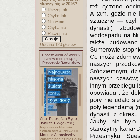
skoczy się w 2026?
też łączono odci
Raczej tak
A tam, gdzie nie 
Chyba tak
sztuczne — czyli 
Nie wiem
dynastii) zbudo
Chyba nie
Raczej nie
wodospadu na Nil
także budowano 
Oddano 120 głosów.
Sumerowie stopni
Chcesz wiedzieć więcej?
Co może zdumiewać
Zamów dobrą książkę.
Propozycje Racjonalisty:
naszych przodkó
Śródziemnym, dzi
naszych czasów; 
innym przebiegu is
opowiadali, że dok
pory nie udało si
poły legendarną (m
dynastii z okresu
Artur Patek, Jan Rydel,
Jakby nie było,
Janusz J. Węc (red.) -
Najnowsza Historia
starożytny kanał „
Świata tom 4 1995-2007
Przesmyku Sues
Mariusz Agnosiewicz -
Zapomniane dzieje Polski