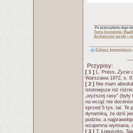
Po przeczytaniu tego tek
Terra Incognita: Baal
Archaiczne języki i 
Zobacz komentarze (
Przypisy:
[ 1 ]
L. Press,
Życie 
Warszawa 1972, s. 9
[ 2 ]
Nie mam absolut
istotniejsze niż różni
„wyższej rasy" (były 
na wciąż nie docenion
sprzed 5 tys. lat. Te
dynamiką, że dziś je
podziw, a najprawdop
wzajemna wymiana, sw
[ 3 ]
T. Łopuszko,
Taj