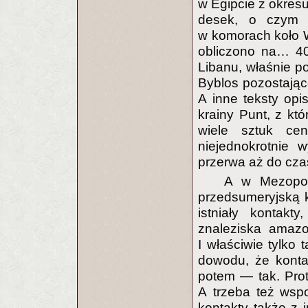
w Egipcie z okresu
desek, o czym ś
w komorach koło Wi
obliczono na… 40
Libanu, właśnie p
Byblos pozostając
A inne teksty opi
krainy Punt, z któ
wiele sztuk ce
niejednokrotnie 
przerwa aż do cza
A w Mezopot
przedsumeryjską k
istniały kontak
znaleziska amazo
I właściwie tylko 
dowodu, że konta
potem — tak. Prot
A trzeba też wsp
kontakty także z 