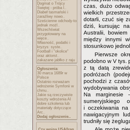
Dogmat o Trójcy
czas, dużo odwag
Świętej - próba l..
wielkich przestrze
Diabeł tasmański i
zaraźliwy nowo..
dotarli, czuć się 
Sześcienne odchody-to
jednak możl..
dziś, kursując n
Wszechświat
Australii, bowiem
przygotowany na
więce..
między innymi w
Własność, podatki i
stosunkowo jednol
kryzys: syste..
Football i "okolice"
Pierwsze okr
oraz aktorst..
zakazane jabłko z raju
podobno w V tys. p
z tą datą zrewid
Ogłoszenia
:
30 marca 1689r w
podróżach (pode
Polsce
pochodzi z czasów
Ostatnio rozważam
wdrożenie Symfonii w
wydobywania obsy
chmu..
Na marginesie 
Jakie są rzeczywiste
koszty wdrożenia AI
sumeryjskiego 
dobre szkolenia lub
i oczekiwania na
materiały dotyczące
Arc..
nawigacyjnym lu
Dodaj ogłoszenie..
trudniły się żeglug
Ale może pie
Czy wojna USA/Iran