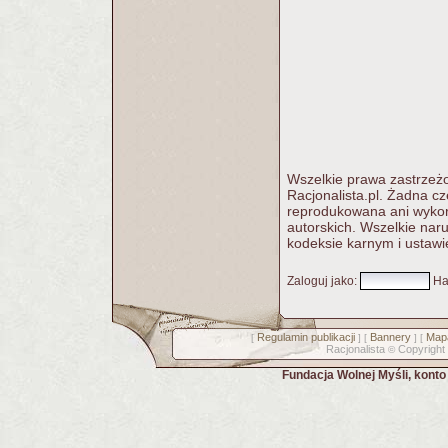
Wszelkie prawa zastrzeżo
Racjonalista.pl. Żadna c
reprodukowana ani wykorz
autorskich. Wszelkie nar
kodeksie karnym i ustawi
Zaloguj jako
:
Ha
Regulamin publikacji
Bannery
Mapa
[
] [
] [
Racjonalista
Copyright
©
Fundacja Wolnej Myśli, kont