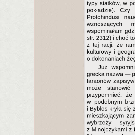
typy statków, w p
pokładzie). Czy
Protohindusi na
wznoszących me
wspominałam gdzie 
str. 2312) i choć 
z tej racji, że r
kulturowy i geogr
o dokonaniach żeg
Już wspomni
grecka nazwa — po
faraonów zapisy
może stanowić 
przypomnieć, ż
w podobnym brzm
i Byblos kryła si
mieszkającym zar
wybrzeży syryj
z Minojczykami z 