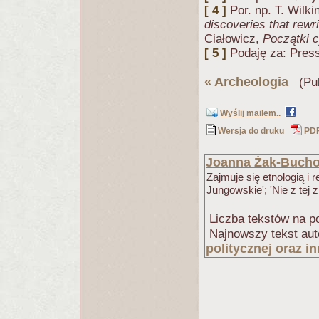
[ 4 ]
Por. np. T. Wilk
discoveries that rewri
Ciałowicz,
Początki c
[ 5 ]
Podaję za: Press,
«
Archeologia
(Pub
Wyślij mailem..
Wersja do druku
PD
Joanna Żak-Bucho
Zajmuje się etnologią i 
Jungowskie'; 'Nie z tej z
Liczba tekstów na po
Najnowszy tekst aut
politycznej oraz 