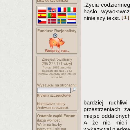
Listy od czytelników
„Życia codziennego
hasło wywoławcz
[ 1 ]
niniejszy tekst.
Fundusz Racjonalisty
Wesprzyj nas..
Zarejestrowaliśmy
295.277.171
wizyt
Ponad 1062 autorów
napisało
dla nas 7343
tekstów.
Zajęłyby one 28930
stron A4
Wyszukaj na stronach:
Kryteria szczegółowe
bardziej ruchli
Najnowsze strony..
Archiwum streszczeń..
przestrzeniach z
miejsc oddalonych 
Ostatnie wątki Forum
:
iluzja wolności
A że nie mieli 
Wzór na liczby
wykazywał niedowia
parzyste i nie par..