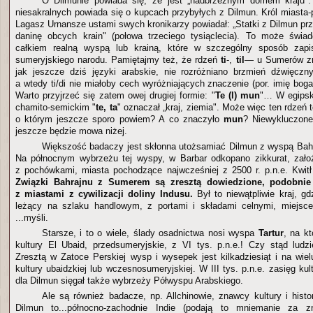
O Dilmunie powiada się, że jest „nadbrzeżnym domem kraju"
niesakralnych powiada się o kupcach przybyłych z Dilmun. Król miasta
Lagasz Urnansze ustami swych kronikarzy powiadał: „Statki z Dilmun pr
daninę obcych krain" (połowa trzeciego tysiąclecia). To może świa
całkiem realną wyspą lub krainą, które w szczególny sposób zapi
sumeryjskiego narodu. Pamiętajmy też, że rdzeń
ti
-,
til
— u Sumerów zn
jak jeszcze dziś języki arabskie, nie rozróżniano brzmień dźwięczn
a wtedy ti/di nie miałoby cech wyróżniających znaczenie (por. imię bo
Warto przyjrzeć się zatem owej drugiej formie: "
Te (l) mun
"… W egipsk
chamito-semickim "
te, ta
" oznaczał „kraj, ziemia". Może więc ten rdzeń t
o którym jeszcze sporo powiem? A co znaczyło
mun
? Niewykluczone
jeszcze będzie mowa niżej.
Większość badaczy jest skłonna utożsamiać Dilmun z wyspą Bahr
Na północnym wybrzeżu tej wyspy, w Barbar odkopano zikkurat, zało
z pochówkami, miasta pochodzące najwcześniej z 2500 r. p.n.e. Kwitł
Związki Bahrajnu z Sumerem są zresztą dowiedzione, podobnie 
z miastami z cywilizacji doliny Indusu.
Był to niewątpliwie kraj, gdz
leżący na szlaku handlowym, z portami i składami celnymi, miejs
...myśli.
Starsze, i to o wiele, ślady osadnictwa nosi wyspa
Tartur
, na k
kultury El Ubaid, przedsumeryjskie, z VI tys. p.n.e.! Czy stąd ludz
Zresztą w Zatoce Perskiej wysp i wysepek jest kilkadziesiąt i na wiel
kultury ubaidzkiej lub wczesnosumeryjskiej. W III tys. p.n.e. zasięg kul
dla Dilmun sięgał także wybrzeży Półwyspu Arabskiego.
Ale są również badacze, np. Allchinowie, znawcy kultury i histori
Dilmun to...północno-zachodnie Indie (podają to mniemanie za zn