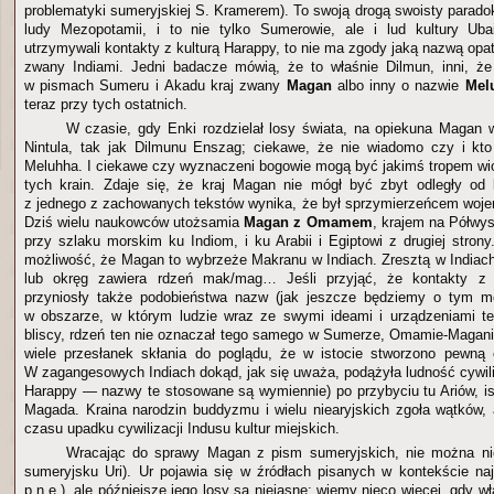
problematyki sumeryjskiej S. Kramerem). To swoją drogą swoisty parado
ludy Mezopotamii, i to nie tylko Sumerowie, ale i lud kultury Ub
utrzymywali kontakty z kulturą Harappy, to nie ma zgody jaką nazwą opa
zwany Indiami. Jedni badacze mówią, że to właśnie Dilmun, inni, że
w pismach Sumeru i Akadu kraj zwany
Magan
albo inny o nazwie
Mel
teraz przy tych ostatnich.
W czasie, gdy Enki rozdzielał losy świata, na opiekuna Magan
Nintula, tak jak Dilmunu Enszag; ciekawe, że nie wiadomo czy i kto
Meluhha. I ciekawe czy wyznaczeni bogowie mogą być jakimś tropem wio
tych krain. Zdaje się, że kraj Magan nie mógł być zbyt odległy od
z jednego z zachowanych tekstów wynika, że był sprzymierzeńcem woj
Dziś wielu naukowców utożsamia
Magan z Omamem
, krajem na Półwy
przy szlaku morskim ku Indiom, i ku Arabii i Egiptowi z drugiej strony
możliwość, że Magan to wybrzeże Makranu w Indiach. Zresztą w Indiac
lub okręg zawiera rdzeń mak/mag… Jeśli przyjąć, że kontakty z 
przyniosły także podobieństwa nazw (jak jeszcze będziemy o tym mó
w obszarze, w którym ludzie wraz ze swymi ideami i urządzeniami te
bliscy, rdzeń ten nie oznaczał tego samego w Sumerze, Omamie-Magani
wiele przesłanek skłania do poglądu, że w istocie stworzono pewną 
W zagangesowych Indiach dokąd, jak się uważa, podążyła ludność cywiliz
Harappy — nazwy te stosowane są wymiennie) po przybyciu tu Ariów, is
Magada. Kraina narodzin buddyzmu i wielu niearyjskich zgoła wątków,
czasu upadku cywilizacji Indusu kultur miejskich.
Wracając do sprawy Magan z pism sumeryjskich, nie można n
sumeryjsku Uri). Ur pojawia się w źródłach pisanych w kontekście na
p.n.e.), ale późniejsze jego losy są niejasne: wiemy nieco więcej, gdy wł