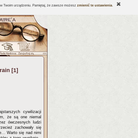
ne w Twoim urządzeniu. Pamiętaj, że zawsze możesz
zmienić te ustawienia
.
ain [1]
tarszych cywilizacji
tym, że są one niemal
zez ówczesnych ludzi
zecież zachowały się
ie… Warto się nad nimi
tóry z tego wyniknie -