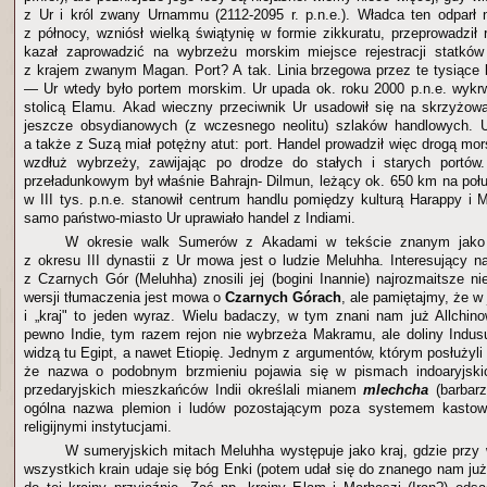
z Ur i król zwany Urnammu (2112-2095 r. p.n.e.). Władca ten odparł 
z północy, wzniósł wielką świątynię w formie zikkuratu, przeprowadził
kazał zaprowadzić na wybrzeżu morskim miejsce rejestracji statkó
z krajem zwanym Magan. Port? A tak. Linia brzegowa przez te tysiące l
— Ur wtedy było portem morskim. Ur upada ok. roku 2000 p.n.e. wykr
stolicą Elamu. Akad wieczny przeciwnik Ur usadowił się na skrzyżowan
jeszcze obsydianowych (z wczesnego neolitu) szlaków handlowych.
a także z Suzą miał potężny atut: port. Handel prowadził więc drogą m
wzdłuż wybrzeży, zawijając po drodze do stałych i starych portów
przeładunkowym był właśnie Bahrajn- Dilmun, leżący ok. 650 km na połu
w III tys. p.n.e. stanowił centrum handlu pomiędzy kulturą Harappy i 
samo państwo-miasto Ur uprawiało handel z Indiami.
W okresie walk Sumerów z Akadami w tekście znanym jako „
z okresu III dynastii z Ur mowa jest o ludzie Meluhha. Interesujący n
z Czarnych Gór (Meluhha) znosili jej (bogini Inannie) najrozmaitsze n
wersji tłumaczenia jest mowa o
Czarnych Górach
, ale pamiętajmy, że w
i „kraj" to jeden wyraz. Wielu badaczy, w tym znani nam już Allchinow
pewno Indie, tym razem rejon nie wybrzeża Makramu, ale doliny Indusu,
widzą tu Egipt, a nawet Etiopię. Jednym z argumentów, którym posłużyli si
że nazwa o podobnym brzmieniu pojawia się w pismach indoaryjski
przedaryjskich mieszkańców Indii określali mianem
mlechcha
(barbarz
ogólna nazwa plemion i ludów pozostającym poza systemem kastow
religijnymi instytucjami.
W sumeryjskich mitach Meluhha występuje jako kraj, gdzie przy
wszystkich krain udaje się bóg Enki (potem udał się do znanego nam ju