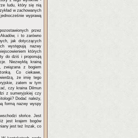
e ludu, który się nią
przykład w zachowanych
 jednocześnie wyprawą
ozostawionych przez
Akadów, i to zarówno
nych, jak dotyczących
ych występują nazwy
miejscowieniem których
ty do dziś i proponują
acje. Niezwykłą krainą
, związana z bogiem
żonką. Co ciekawe,
wierdzą, że imię tego
ryjskie, zatem w tym
tać, czy kraina Dilmun
dzi z sumeryjskiej czy
itologii? Dodać należy,
ną formą nazwy wyspy
 wschodzi słońce. Jest
, iż jest krajem bogów
iany jest też Inzak, co