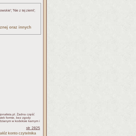
skie'; 'Nie z tej ziemi';
znej oraz innych
jonalista.pl. Żadna część
iek formie, bez zgody
idzianym w kodeksie karnym i
str. 2825
ałóż konto czytelnika