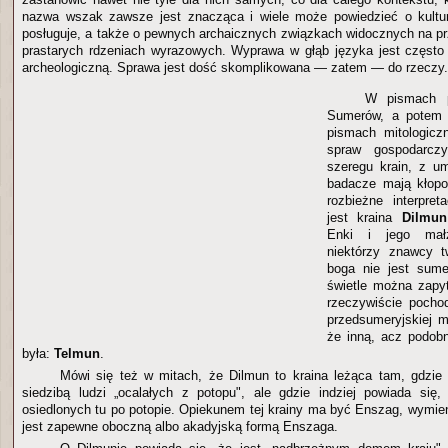
nazwa wszak zawsze jest znacząca i wiele może powiedzieć o kulturz
posługuje, a także o pewnych archaicznych związkach widocznych na 
prastarych rdzeniach wyrazowych. Wyprawa w głąb języka jest często
archeologiczną. Sprawa jest dość skomplikowana — zatem — do rzeczy.
W pismach p
Sumerów, a potem 
pismach mitologicz
spraw gospodarcz
szeregu krain, z u
badacze mają kłopo
rozbieżne interpret
jest kraina
Dilmun
Enki i jego mał
niektórzy znawcy t
boga nie jest sume
świetle można zapy
rzeczywiście pocho
przedsumeryjskiej m
że inną, acz podob
była:
Telmun
.
Mówi się też w mitach, że Dilmun to kraina leżąca tam, gdzie
siedzibą ludzi „ocalałych z potopu", ale gdzie indziej powiada się
osiedlonych tu po potopie. Opiekunem tej krainy ma być Enszag, wymien
jest zapewne oboczną albo akadyjską formą Enszaga.