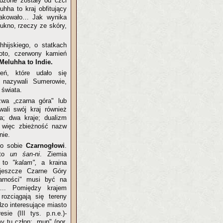
ądzone zostały od czci
hha to kraj obfitujący
brakowało… Jak wynika
ukno, rzeczy ze skóry,
hijskiego, o statkach
oto, czerwony kamień
Meluhha to Indie.
eń, które udało się
 nazywali Sumerowie,
 świata.
zwa „czarna góra" lub
ali swój kraj również
a; dwa kraje; dualizm
 więc zbieżność nazw
nie.
 o sobie
Czarnogłowi
.
 to
un śan-ni
. Ziemia
i to
"kalam",
a kraina
jeszcze Czarne Góry
arności" musi być na
j... Pomiędzy krajem
ozciągają się tereny
dzo interesujące miasto
sie (III tys. p.n.e.)-
 tu człon: „mun" (por.