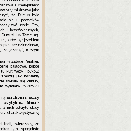
. W kontekstach zgoła
-państwa sumeryjskiego
zywiozły mi drzewo jako
dczyć, że Dilmun było
sała się u początków
aczy żyć, życie. Czy,
ych i bezdźwięcznych,
ga Dumuzi lub Tammuz).
im, który był językiem
o prastare dziedzictwo,
, że „czarny", o czym
ajn w Zatoce Perskiej.
żenie pałacowe, kopce
 tu kult węży i byków.
zresztą jak kontakty
ie stykały się kultury,
cem wymiany towarów i
tórej odnaleziono osady
ie przybyli na Dilmun?
u z nich odkryto ślady
tury charakterystycznej
i Indii, twierdzący, że
akomitym specjalistą