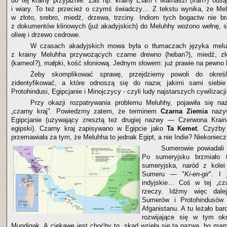
do tej krainy przyjaźnie. Zaś np. krainy Elam i Marhaszi (Iran?) ods
i wiary. To też przecież o czymś świadczy… Z tekstu wynika, że Melu
w złoto, srebro, miedź, drzewa, trzciny. Indiom tych bogactw nie 
z dokumentów klinowych (już akadyjskich) do Meluhhy wożono wełnę, s
oliwę i drzewo cedrowe.
W czasach akadyjskich mowa była o tłumaczach języka meluh
z krainy Meluhha przywożących czarne drewno (heban?), miedź, zł
(karneol?), małpki, kość słoniową. Jednym słowem: już prawie na pewno
Żeby skomplikować sprawę, przejdziemy powoli do określ
zidentyfikować, a które odnoszą się do nazw, jakimi sami siebie
Protohindusi, Egipcjanie i Minojczycy - czyli ludy najstarszych cywilizacji
Przy okazji rozpatrywania problemu Meluhhy, pojawiła się na
„czarny kraj". Powiedzmy zatem, że terminem
Czarna Ziemia
nazyw
Egipcjanie (używający zresztą też drugiej nazwy — Czerwona Krain
egipski). Czarny kraj zapisywano w Egipcie jako
Ta Kemet
. Czyżby
przemawiała za tym, że Meluhha to jednak Egipt, a nie Indie? Niekoniecz
Sumerowie powiadali
Po sumeryjsku brzmiało
sumeryjska, naród z kole
Sumeru — "
Ki-en-gir
". I 
indyjskie… Coś w tej „cz
rzeczy. Idźmy więc dale
Sumerów i Protohindusów r
Afganistanu. A tu leżało bar
rozwijające się w tym okre
Mundigak. A ciekawe jest choćby to, skąd wzięła się ta nazwa, bo mamy