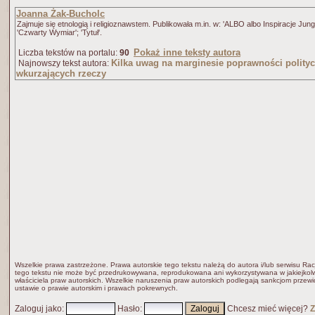
Joanna Żak-Bucholc
Zajmuje się etnologią i religioznawstem. Publikowała m.in. w: 'ALBO albo Inspiracje Jungow
'Czwarty Wymiar'; 'Tytuł'.
Pokaż inne teksty autora
Liczba tekstów na portalu:
90
Kilka uwag na marginesie poprawności polityc
Najnowszy tekst autora:
wkurzających rzeczy
Wszelkie prawa zastrzeżone. Prawa autorskie tego tekstu należą do autora i/lub serwisu Rac
tego tekstu nie może być przedrukowywana, reprodukowana ani wykorzystywana w jakiejkolw
właściciela praw autorskich. Wszelkie naruszenia praw autorskich podlegają sankcjom przew
ustawie o prawie autorskim i prawach pokrewnych.
Zaloguj jako
:
Hasło
:
Chcesz mieć więcej?
Z