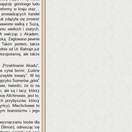
najazdy górskiego ludu
 reformy w kraju oraz…
w prowadzących handel
at zdążyła się zmienić
wawione walką z Suzą,
iu wielkich i starych,
 Ur walcząc z Akadem,
orską. Żeglowano pewnie
. Takim portem, także
dnie od Ur. Bahrajn już
Mezopotamią, ale także
Przeklinanie Akadu",
as cytat brzmi: „Ludzie
iezwykłe towary". W tej
 języku Sumerów „góra"
ie, twierdzi, że to na
 ale są i tacy, którzy
ę Allchinowie, jest to,
ch przybyszów, którzy
yńcy). Mlechchowie to
ym braminizmu i jego
 wyznaczaniu losów dla
ż Dilmun), odnosząc się