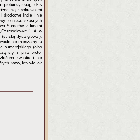
 protoindyjskiej, dziś
kiego są spokrewnieni
 środkowe Indie i nie
łowy, o nieco skośnych
stwa Sumerów z ludami
e „Czarnogłowymi". A w
ściślej „łysa głowa").
 wcale nie mieszamy tu
a sumeryjskiego (albo
dzą się z pnia proto-
 złożona kwestia i nie
órych nazw, kto wie jak