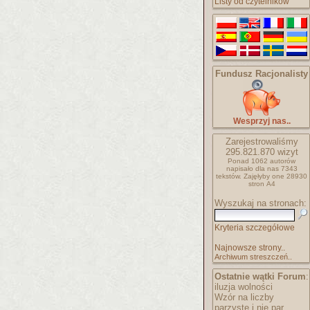
Listy od czytelników
Fundusz Racjonalisty
Wesprzyj nas..
Zarejestrowaliśmy
295.821.870
wizyt
Ponad 1062 autorów
napisało
dla nas 7343
tekstów.
Zajęłyby one 28930
stron A4
Wyszukaj na stronach:
Kryteria szczegółowe
Najnowsze strony..
Archiwum streszczeń..
Ostatnie wątki Forum
:
iluzja wolności
Wzór na liczby
parzyste i nie par..