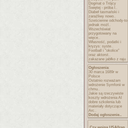
Dogmat o Trójcy
Świętej - próba l..
Diabeł tasmański i
zaraźliwy nowo..
Sześcienne odchody-to
jednak możl..
Wszechświat
przygotowany na
więce..
Własność, podatki i
kryzys: syste..
Football i "okolice"
oraz aktorst..
zakazane jabłko z raju
Ogłoszenia
:
30 marca 1689r w
Polsce
Ostatnio rozważam
wdrożenie Symfonii w
chmu..
Jakie są rzeczywiste
koszty wdrożenia AI
dobre szkolenia lub
materiały dotyczące
Arc..
Dodaj ogłoszenie..
Czy wojna USA/Iran