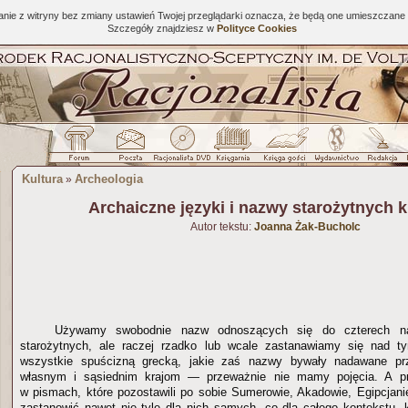
tanie z witryny bez zmiany ustawień Twojej przeglądarki oznacza, że będą one umieszcza
Szczegóły znajdziesz w
Polityce Cookies
Kultura
Archeologia
»
Archaiczne języki i nazwy starożytnych kr
Autor tekstu:
Joanna Żak-Bucholc
Używamy swobodnie nazw odnoszących się do czterech najs
starożytnych, ale raczej rzadko lub wcale zastanawiamy się nad 
wszystkie spuścizną grecką, jakie zaś nazwy bywały nadawane pr
własnym i sąsiednim krajom — przeważnie nie mamy pojęcia. A pr
w pismach, które pozostawili po sobie Sumerowie, Akadowie, Egipcjan
zastanowić nawet nie tyle dla nich samych, co dla całego kontekstu, k