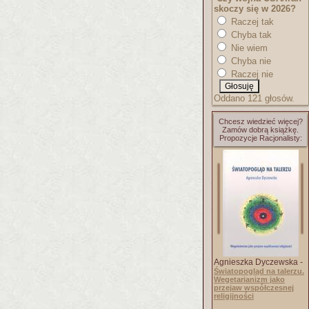
skoczy się w 2026?
Raczej tak
Chyba tak
Nie wiem
Chyba nie
Raczej nie
Oddano 121 głosów.
Chcesz wiedzieć więcej?
Zamów dobrą książkę.
Propozycje Racjonalisty:
Agnieszka Dyczewska -
Światopogląd na talerzu.
Wegetarianizm jako
przejaw współczesnej
religijności