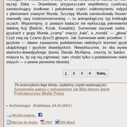
wyżej). Dalej — Drawidowie, przypuszczalni współtwórcy cywilizacji
zamieszkujący środkowe i południowe części subkontynentu indyjs
z plemionami zwanymi Munda. Szczepy Munda zamieszkiwały Assam i
stanowiły rasy śródziemnomorskiej — to antropologiczny typ krótkog
oczach. Wspomnijmy, iż poważni badacze nie wykluczają pokrewień
dalekiej Azji (Bielicki, Krzak, Kowalski). Sumerowie nazywali siebi
językach z grupy Munda „czarny" znaczy „kala", a „munda" — „głowa" (
Czyli zwą się Czarno (łyso?) głowymi. Jak Sumerowie wieki przedtem. I
języków — dawno zauważono podobieństwo niektórych brzmień język
ubajdzkiego) i języków drawidyjskich. Niewykluczone, że oba wywo
elamicko-drawidyjskiego (teoria Davida McAlpina, zresztą to bardzo
miejsce tu, by się nią zajmować; nam chodzi tylko o podobieństwo niekt
starych — o pewne pierwotne rdzenie).
1
2
3
4
Dalej..
Po przeczytaniu tego tekstu, czytelnicy często wybierają też:
Sumerowie patrzą z osłupieniem jak Bóg tworzy świat
Prehistoryczny Wielki Potop
«
Archeologia
(Publikacja:
24-10-2003
)
Wyślij mailem..
Wersja do druku
PDF
MS Word