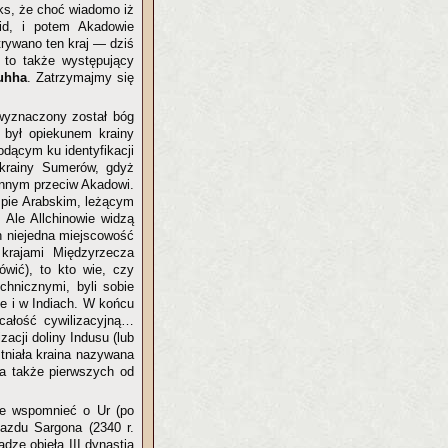
ks, że choć wiadomo iż
aid, i potem Akadowie
trywano ten kraj — dziś
 to także występujący
uhha
. Zatrzymajmy się
 wyznaczony został bóg
 był opiekunem krainy
dącym ku identyfikacji
 krainy Sumerów, gdyż
ennym przeciw Akadowi.
spie Arabskim, leżącym
. Ale Allchinowie widzą
h niejedna miejscowość
krajami Międzyrzecza
wić), to kto wie, czy
chnicznymi, byli sobie
e i w Indiach. W końcu
całość cywilizacyjną…
acji doliny Indusu (lub
tniała kraina nazywana
 a także pierwszych od
ie wspomnieć o Ur (po
jazdu Sargona (2340 r.
adzę objęła III dynastia