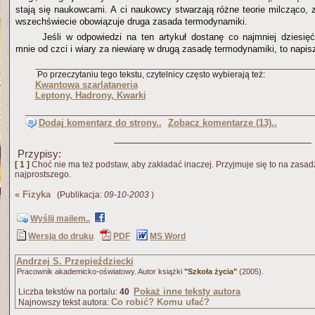
stają się naukowcami. A ci naukowcy stwarzają różne teorie milcząco, 
wszechświecie obowiązuje druga zasada termodynamiki.
Jeśli w odpowiedzi na ten artykuł dostanę co najmniej dziesię
mnie od czci i wiary za niewiarę w drugą zasadę termodynamiki, to napisz
Po przeczytaniu tego tekstu, czytelnicy często wybierają też:
Kwantowa szarlataneria
Leptony, Hadrony, Kwarki
Dodaj komentarz do strony..
Zobacz komentarze (13)..
Przypisy:
[ 1 ]
Choć nie ma też podstaw, aby zakładać inaczej. Przyjmuje się to na zasad
najprostszego.
«
Fizyka
(Publikacja:
09-10-2003
)
Wyślij mailem..
Wersja do druku
PDF
MS Word
Andrzej S. Przepieździecki
Pracownik akademicko-oświatowy. Autor książki
"Szkoła życia"
(2005).
Pokaż inne teksty autora
Liczba tekstów na portalu:
40
Co robić? Komu ufać?
Najnowszy tekst autora: