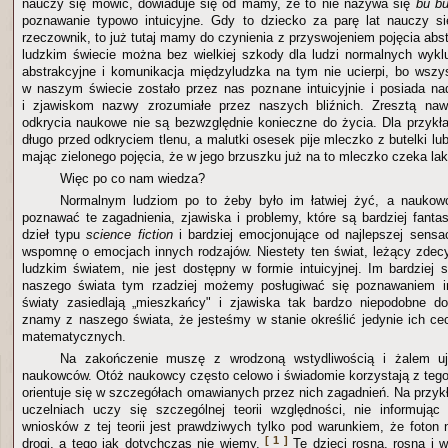
nauczy się mówić, dowiaduje się od mamy, że to nie nazywa się
bu b
poznawanie typowo intuicyjne. Gdy to dziecko za parę lat nauczy si
rzeczownik, to już tutaj mamy do czynienia z przyswojeniem pojęcia ab
ludzkim świecie można bez wielkiej szkody dla ludzi normalnych wykl
abstrakcyjne i komunikacja międzyludzka na tym nie ucierpi, bo wsz
w naszym świecie zostało przez nas poznane intuicyjnie i posiada n
i zjawiskom nazwy zrozumiałe przez naszych bliźnich. Zresztą na
odkrycia naukowe nie są bezwzględnie konieczne do życia. Dla przykła
długo przed odkryciem tlenu, a malutki osesek pije mleczko z butelki l
mając zielonego pojęcia, że w jego brzuszku już na to mleczko czeka lak
Więc po co nam wiedza?
Normalnym ludziom po to żeby było im łatwiej żyć, a nauko
poznawać te zagadnienia, zjawiska i problemy, które są bardziej fanta
dzieł typu
science fiction
i bardziej emocjonujące od najlepszej sensac
wspomnę o emocjach innych rodzajów. Niestety ten świat, leżący zde
ludzkim światem, nie jest dostępny w formie intuicyjnej. Im bardziej 
naszego świata tym rzadziej możemy posługiwać się poznawaniem in
światy zasiedlają „mieszkańcy" i zjawiska tak bardzo niepodobne d
znamy z naszego świata, że jesteśmy w stanie określić jedynie ich cec
matematycznych.
Na zakończenie muszę z wrodzoną wstydliwością i żalem u
naukowców. Otóż naukowcy często celowo i świadomie korzystają z tego
orientuje się w szczegółach omawianych przez nich zagadnień. Na przykł
uczelniach uczy się szczególnej teorii względności, nie informując
wniosków z tej teorii jest prawdziwych tylko pod warunkiem, że foton n
[ 1 ]
drogi, a tego jak dotychczas nie wiemy.
Te dzieci rosną, rosną i w