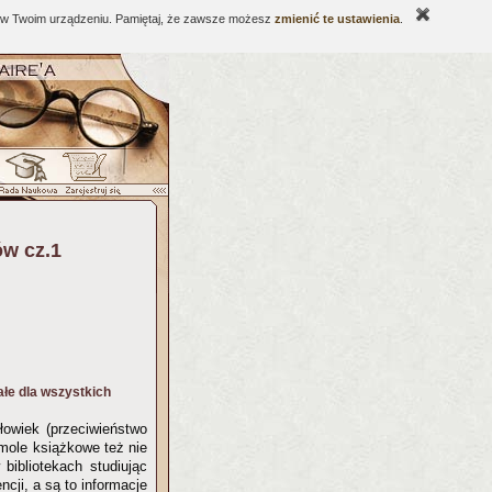
ne w Twoim urządzeniu. Pamiętaj, że zawsze możesz
zmienić te ustawienia
.
ów cz.1
iałe dla wszystkich
łowiek (przeciwieństwo
mole książkowe też nie
bibliotekach studiując
cji, a są to informacje