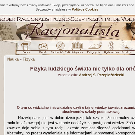
tanie z witryny bez zmiany ustawień Twojej przeglądarki oznacza, że będą one umieszcza
Szczegóły znajdziesz w
Polityce Cookies
Nauka
Fizyka
»
Fizyka ludzkiego świata nie tylko dla orł
Autor tekstu:
Andrzej S. Przepieździecki
O tym co widzialne i niewidzialne czyli o tajnej wiedzy jawnie, zrozum
absolwentów szkoły podstawowej.
Rozwój nauk jest w dobie dzisiejszej tak szybki, że normalny cz
mola książkowego) nie jest w stanie nadążyć za postępami wiedzy. Zaś 
zawsze dają sobie z tym radę i często zamiast ślęczeć godzinami w 
Abstrakty, po prostu wymieniają się informacjami w prywatnej koresponden