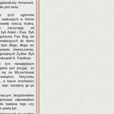
zgwieżdżony firmament,
i jest teraz.
enie tych ogromnie
 naukowych w formie
prawdę rzeczą trudną.
ak zaczynając od
byli Adam i Ewa. Byli
przecież Pan Bóg nie
ienależących do domu
 było długo, długo nic
prawie równocześnie,
genialnych Żydów. Byli
Aleksandr A. Friedman.
yć tym niewątpliwym
ądnie jest przyjąć, że
i się na Wszechświat
wnętrze Horyzontu
, a nasze możliwości
, więc nazwijmy go po
 naszym bezpośrednim
ponować odpowiednim
do badania tego czy
m poetą był.
różniących się rzędem