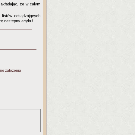
zakładając, że w całym
ć listów odsądzających
ę następny artykuł..
zie założenia