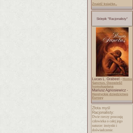
Znajdź książkę..
Sklepik "Racjonalisty"
Lucas L. Grabeel -
Homo
Sanctus. Opowieść
homokapłana
Mariusz Agnosiewicz -
Heretyckie dziedzictwo
Europy
Złota myśl
Racjonalisty:
Dwie rzeczy pouczają
człowieka o całej jego
naturze: instynkt i
doświadczenie.