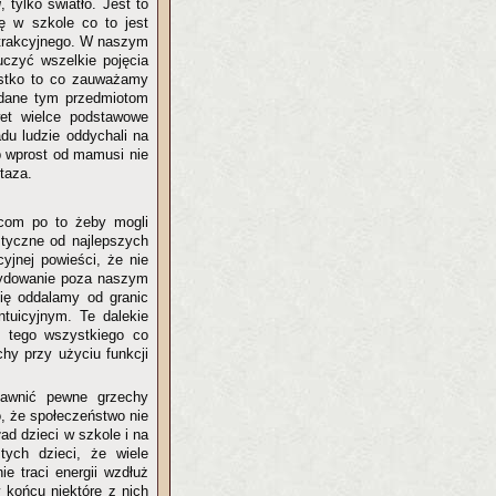
u
, tylko światło. Jest to
ę w szkole co to jest
strakcyjnego. W naszym
uczyć wszelkie pojęcia
ystko to co zauważamy
adane tym przedmiotom
wet wielce podstawowe
du ludzie oddychali na
ub wprost od mamusi nie
taza.
wcom po to żeby mogli
styczne od najlepszych
yjnej powieści, że nie
cydowanie poza naszym
się oddalamy od granic
tuicyjnym. Te dalekie
o tego wszystkiego co
hy przy użyciu funkcji
jawnić pewne grzechy
, że społeczeństwo nie
ad dzieci w szkole i na
 tych dzieci, że wiele
ie traci energii wzdłuż
 końcu niektóre z nich