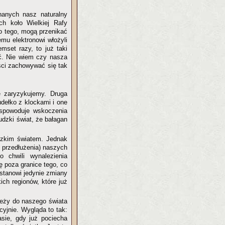
hanych nasz naturalny
ch koło Wielkiej Rafy
o tego, mogą przenikać
mu elektronowi włożyli
mset razy, to już taki
nać. Nie wiem czy nasza
ości zachowywać się tak
e zaryzykujemy. Druga
dełko z klockami i one
 spowoduje wskoczenia
udzki świat, że bałagan
dzkim światem. Jednak
 przedłużenia) naszych
 chwili wynalezienia
ę poza granice tego, co
stanowi jedynie zmiany
ich regionów, które już
leży do naszego świata
yjnie. Wygląda to tak:
asie, gdy już pociecha