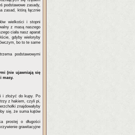
ieś podstawowe zasady,
na zasad, którą łącznie
ów wielkości i stopni
walny z masą naszego
zego ciała nasz aparat
iście, gdyby wieloryby
mrówczym, bo to te same
 trzema podstawowymi
mi (nie ujawniają się
i masy.
i i złożyć do kupy. Po
rzy z hakiem, czyli pi,
ierzchołki znajdowałyby
oby się, że suma kątów
a prostej o długości
krzywienie grawitacyjne