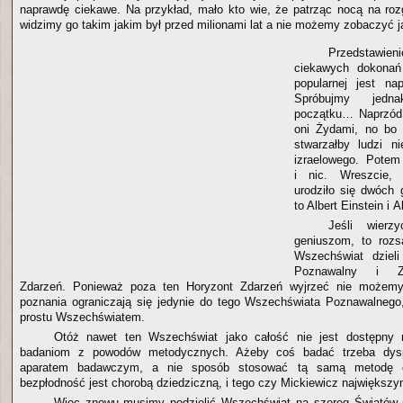
naprawdę ciekawe. Na przykład, mało kto wie, że patrząc nocą na ro
widzimy go takim jakim był przed milionami lat a nie możemy zobaczyć jak
Przedstawi
ciekawych dokonań
popularnej jest na
Spróbujmy jedn
początku… Naprzód 
oni Żydami, no bo 
stwarzałby ludzi n
izraelowego. Potem
i nic. Wreszcie, 
urodziło się dwóch 
to Albert Einstein i 
Jeśli wierz
geniuszom, to rozs
Wszechświat dziel
Poznawalny i Ze
Zdarzeń. Ponieważ poza ten Horyzont Zdarzeń wyjrzeć nie możemy
poznania ograniczają się jedynie do tego Wszechświata Poznawalnego
prostu Wszechświatem.
Otóż nawet ten Wszechświat jako całość nie jest dostępny
badaniom z powodów metodycznych. Ażeby coś badać trzeba dys
aparatem badawczym, a nie sposób stosować tą samą metodę 
bezpłodność jest chorobą dziedziczną, i tego czy Mickiewicz największy
Więc znowu musimy podzielić Wszechświat na szereg Światów 