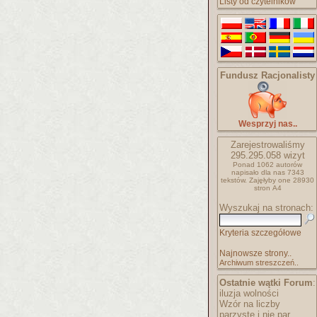
Listy od czytelników
Fundusz Racjonalisty
Wesprzyj nas..
Zarejestrowaliśmy
295.295.058
wizyt
Ponad 1062 autorów
napisało
dla nas 7343
tekstów.
Zajęłyby one 28930
stron A4
Wyszukaj na stronach:
Kryteria szczegółowe
Najnowsze strony..
Archiwum streszczeń..
Ostatnie wątki Forum
:
iluzja wolności
Wzór na liczby
parzyste i nie par..