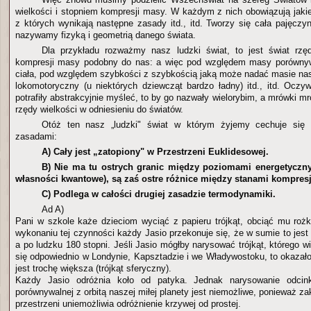
wielkości i stopniem kompresji masy. W każdym z nich obowiązują jak
z których wynikają następne zasady itd., itd. Tworzy się cała pajęczy
nazywamy fizyką i geometrią danego świata.
Dla przykładu rozważmy nasz ludzki świat, to jest świat rzęd
kompresji masy podobny do nas: a więc pod względem masy porówny
ciała, pod względem szybkości z szybkością jaką może nadać masie nas
lokomotoryczny (u niektórych dziewcząt bardzo ładny) itd., itd. Oczyw
potrafiły abstrakcyjnie myśleć, to by go nazwały wielorybim, a mrówki 
rzędy wielkości w odniesieniu do światów.
Otóż ten nasz „ludzki" świat w którym żyjemy cechuje się
zasadami:
A) Cały jest „zatopiony" w Przestrzeni Euklidesowej.
B) Nie ma tu ostrych granic między poziomami energetyczny
własności kwantowe), są zaś ostre różnice między stanami kompresj
C) Podlega w całości drugiej zasadzie termodynamiki.
Ad A)
Pani w szkole każe dzieciom wyciąć z papieru trójkąt, obciąć mu rożk
wykonaniu tej czynności każdy Jasio przekonuje się, że w sumie to jest t
a po ludzku 180 stopni. Jeśli Jasio mógłby narysować trójkąt, którego w
się odpowiednio w Londynie, Kapsztadzie i we Władywostoku, to okazał
jest trochę większa (trójkąt sferyczny).
Każdy Jasio odróżnia koło od patyka. Jednak narysowanie odcink
porównywalnej z orbitą naszej miłej planety jest niemożliwe, ponieważ za
przestrzeni uniemożliwia odróżnienie krzywej od prostej.