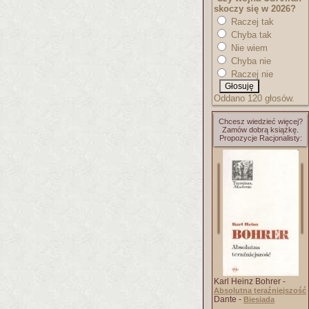
skoczy się w 2026?
Raczej tak
Chyba tak
Nie wiem
Chyba nie
Raczej nie
Oddano 120 głosów.
Chcesz wiedzieć więcej?
Zamów dobrą książkę.
Propozycje Racjonalisty:
Karl Heinz Bohrer -
Absolutna teraźniejszość
Dante -
Biesiada