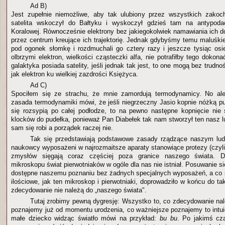
Ad B)
Jest zupełnie niemożliwe, aby tak ulubiony przez wszystkich zakoc
satelita wskoczył do Bałtyku i wyskoczył gdzieś tam na antypoda
Koralowej. Równocześnie elektrony bez jakiegokolwiek namawiania ich d
przez centrum kreujące ich trajektorię. Jednak gdybyśmy temu maluśkie
pod ogonek słomkę i rozdmuchali go cztery razy i jeszcze tysiąc osie
olbrzymi elektron, wielkości cząsteczki alfa, nie potrafiłby tego doko
galaktyka posiada satelity, jeśli jednak tak jest, to one mogą bez trudn
jak elektron ku wielkiej zazdrości Księżyca.
Ad C)
Spociłem się ze strachu, że mnie zamordują termodynamicy. No al
zasada termodynamiki mówi, że jeśli niegrzeczny Jasio kopnie nóżką pu
się rozsypią po całej podłodze, to na pewno następne kopnięcie nie
klocków do pudełka, ponieważ Pan Diabełek tak nam stworzył ten nasz l
sam się robi a porządek raczej nie.
Tak się przedstawiają podstawowe zasady rządzące naszym lu
naukowcy wyposażeni w najrozmaitsze aparaty stanowiące protezy (czyli
zmysłów sięgają coraz częściej poza granice naszego świata. Do
mikroskopu świat pierwotniaków w ogóle dla nas nie istniał. Posuwanie si
dostępne naszemu poznaniu bez żadnych specjalnych wyposażeń, a co 
ilościowe, jak ten mikroskop i pierwotniaki, doprowadziło w końcu do tak
zdecydowanie nie należą do „naszego świata".
Tutaj zrobimy pewną dygresję: Wszystko to, co zdecydowanie na
poznajemy już od momentu urodzenia, co ważniejsze poznajemy to intuic
małe dziecko widząc światło mówi na przykład:
bu bu
. Po jakimś cz