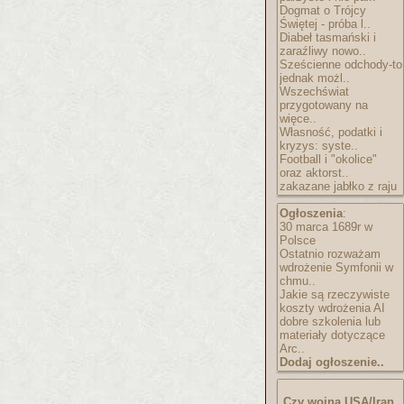
Dogmat o Trójcy
Świętej - próba l..
Diabeł tasmański i
zaraźliwy nowo..
Sześcienne odchody-to
jednak możl..
Wszechświat
przygotowany na
więce..
Własność, podatki i
kryzys: syste..
Football i "okolice"
oraz aktorst..
zakazane jabłko z raju
Ogłoszenia
:
30 marca 1689r w
Polsce
Ostatnio rozważam
wdrożenie Symfonii w
chmu..
Jakie są rzeczywiste
koszty wdrożenia AI
dobre szkolenia lub
materiały dotyczące
Arc..
Dodaj ogłoszenie..
Czy wojna USA/Iran