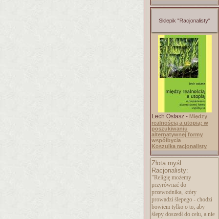
Sklepik "Racjonalisty"
Lech Ostasz -
Między
realnością a utopią: w
poszukiwaniu
alternatywnej formy
współbycia
Koszulka racjonalisty
Złota myśl
Racjonalisty:
"Religię możemy
przyrównać do
przewodnika, który
prowadzi ślepego - chodzi
bowiem tylko o to, aby
ślepy doszedł do celu, a nie