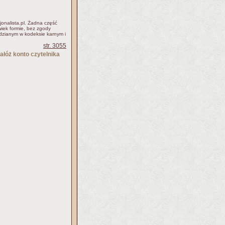
jonalista.pl. Żadna część
iek formie, bez zgody
idzianym w kodeksie karnym i
str. 3055
ałóż konto czytelnika