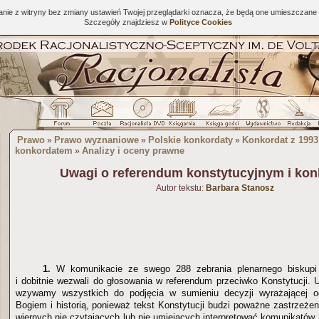
tanie z witryny bez zmiany ustawień Twojej przeglądarki oznacza, że będą one umieszcza
Szczegóły znajdziesz w
Polityce Cookies
Prawo
Prawo wyznaniowe
Polskie konkordaty
Konkordat z 1993
»
»
»
konkordatem
Analizy i oceny prawne
»
Uwagi o referendum konstytucyjnym i kon
Autor tekstu:
Barbara Stanosz
1.
W komunikacie ze swego 288 zebrania plenarnego biskupi 
i dobitnie wezwali do głosowania w referendum przeciwko Konstytucji. Uc
wzywamy wszystkich do podjęcia w sumieniu decyzji wyrażającej o
Bogiem i historią, ponieważ tekst Konstytucji budzi poważne zastrzeże
wiernych nie czytających lub nie umiejących interpretować komunikatów 