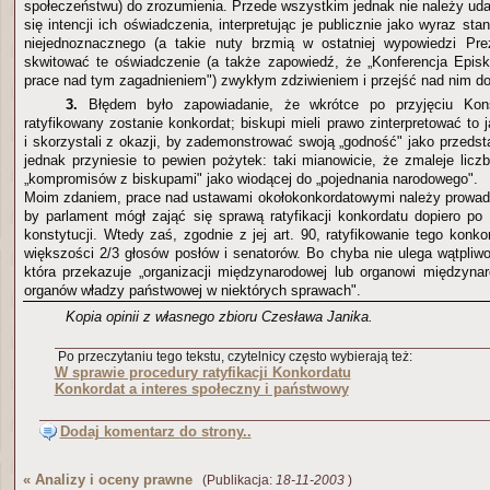
społeczeństwu) do zrozumienia. Przede wszystkim jednak nie należy uda
się intencji ich oświadczenia, interpretując je publicznie jako wyraz sta
niejednoznacznego (a takie nuty brzmią w ostatniej wypowiedzi Pre
skwitować te oświadczenie (a także zapowiedź, że „Konferencja Epis
prace nad tym zagadnieniem") zwykłym zdziwieniem i przejść nad nim d
3.
Błędem było zapowiadanie, że wkrótce po przyjęciu Kons
ratyfikowany zostanie konkordat; biskupi mieli prawo zinterpretować to
i skorzystali z okazji, by zademonstrować swoją „godność" jako przedst
jednak przyniesie to pewien pożytek: taki mianowicie, że zmaleje liczb
„kompromisów z biskupami" jako wiodącej do „pojednania narodowego".
Moim zdaniem, prace nad ustawami okołokonkordatowymi należy prowadz
by parlament mógł zająć się sprawą ratyfikacji konkordatu dopiero po
konstytucji. Wtedy zaś, zgodnie z jej art. 90, ratyfikowanie tego kon
większości 2/3 głosów posłów i senatorów. Bo chyba nie ulega wątpliwo
która przekazuje „organizacji międzynarodowej lub organowi międzyn
organów władzy państwowej w niektórych sprawach".
Kopia opinii z własnego zbioru Czesława Janika.
Po przeczytaniu tego tekstu, czytelnicy często wybierają też:
W sprawie procedury ratyfikacji Konkordatu
Konkordat a interes społeczny i państwowy
Dodaj komentarz do strony..
«
Analizy i oceny prawne
(Publikacja:
18-11-2003
)