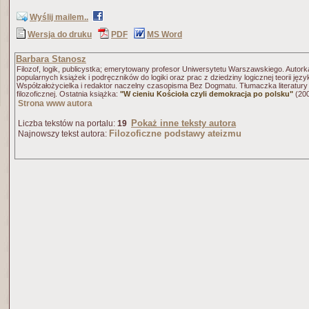
Wyślij mailem..
Wersja do druku
PDF
MS Word
Barbara Stanosz
Filozof, logik, publicystka; emerytowany profesor Uniwersytetu Warszawskiego. Autork
popularnych książek i podręczników do logiki oraz prac z dziedziny logicznej teorii języ
Współzałożycielka i redaktor naczelny czasopisma Bez Dogmatu. Tłumaczka literatury
filozoficznej. Ostatnia książka:
"W cieniu Kościoła czyli demokracja po polsku"
(20
Strona www autora
Pokaż inne teksty autora
Liczba tekstów na portalu:
19
Filozoficzne podstawy ateizmu
Najnowszy tekst autora: