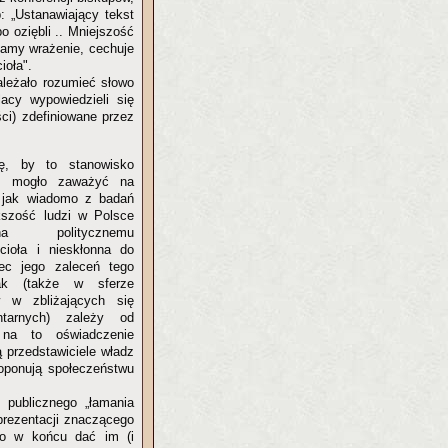
 „Ustanawiający tekst
o oziębli .. Mniejszość
 mamy wrażenie, cechuje
ioła".
ależało rozumieć słowo
acy wypowiedzieli się
ci) zdefiniowane przez
, by to stanowisko
nej mogło zaważyć na
 jak wiadomo z badań
ększość ludzi w Polsce
na politycznemu
ioła i nieskłonna do
ec jego zaleceń tego
ak (także w sferze
w w zbliżających się
ntarnych) zależy od
na to oświadczenie
ą przedstawiciele władz
proponują społeczeństwu
publicznego „łamania
eprezentacji znaczącego
to w końcu dać im (i