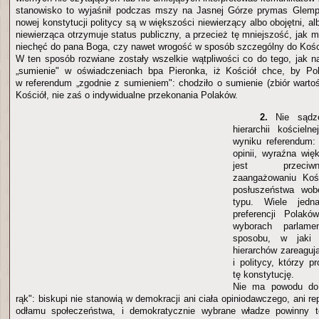
stanowisko to wyjaśnił podczas mszy na Jasnej Górze prymas Glemp:
nowej konstytucji politycy są w większości niewierzący albo obojętni, alb
niewierząca otrzymuje status publiczny, a przecież tę mniejszość, jak
niechęć do pana Boga, czy nawet wrogość w sposób szczególny do Kośc
W ten sposób rozwiane zostały wszelkie wątpliwości co do tego, jak n
„sumienie" w oświadczeniach bpa Pieronka, iż Kościół chce, by Pol
w referendum „zgodnie z sumieniem": chodziło o sumienie (zbiór wartoś
Kościół, nie zaś o indywidualne przekonania Polaków.
2.
Nie sądzę
hierarchii kościel
wyniku referendum:
opinii, wyraźna wi
jest przeciw
zaangażowaniu Kośc
posłuszeństwa wob
typu. Wiele jedn
preferencji Polakó
wyborach parlame
sposobu, w jaki 
hierarchów zareaguj
i politycy, którzy 
tę konstytucję.
Nie ma powodu do 
rąk": biskupi nie stanowią w demokracji ani ciała opiniodawczego, ani r
odłamu społeczeństwa, i demokratycznie wybrane władze powinny 