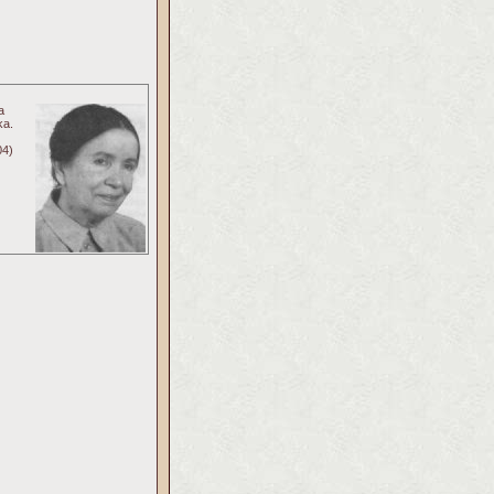
a
ka.
04)