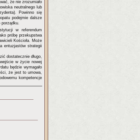
wać, że nie zrozumiało
nowiska neutralnego lub
zydenta). Powinno się
kopatu podejmie dalsze
o porządku.
tytucji w referendum
 jako próbę przekupstwa
awicieli Kościoła. Może
a entuzjastów strategii
ić dostatecznie długo,
 wejście w życie nowej
kordatu będzie wymagało
ści, że jest to umowa,
arodowemu kompetencje