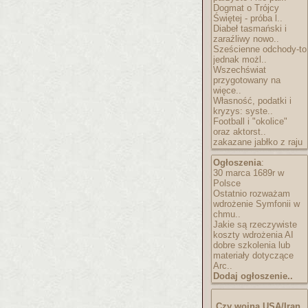
Dogmat o Trójcy
Świętej - próba l..
Diabeł tasmański i
zaraźliwy nowo..
Sześcienne odchody-to
jednak możl..
Wszechświat
przygotowany na
więce..
Własność, podatki i
kryzys: syste..
Football i "okolice"
oraz aktorst..
zakazane jabłko z raju
Ogłoszenia
:
30 marca 1689r w
Polsce
Ostatnio rozważam
wdrożenie Symfonii w
chmu..
Jakie są rzeczywiste
koszty wdrożenia AI
dobre szkolenia lub
materiały dotyczące
Arc..
Dodaj ogłoszenie..
Czy wojna USA/Iran