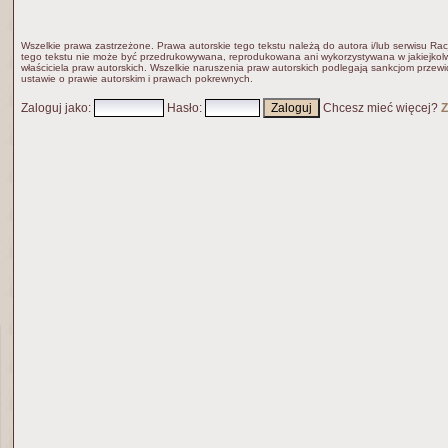
Wszelkie prawa zastrzeżone. Prawa autorskie tego tekstu należą do autora i/lub serwisu Rac
tego tekstu nie może być przedrukowywana, reprodukowana ani wykorzystywana w jakiejkolw
właściciela praw autorskich. Wszelkie naruszenia praw autorskich podlegają sankcjom przew
ustawie o prawie autorskim i prawach pokrewnych.
Zaloguj jako
:
Hasło
:
Chcesz mieć więcej?
Z