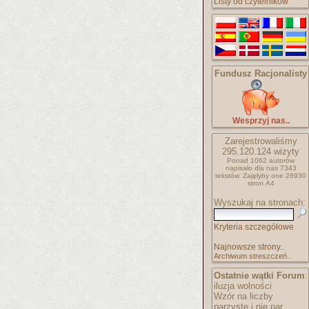
Listy od czytelników
Fundusz Racjonalisty
Wesprzyj nas..
Zarejestrowaliśmy
295.120.124
wizyty
Ponad 1062 autorów
napisało
dla nas 7343
tekstów.
Zajęłyby one 28930
stron A4
Wyszukaj na stronach:
Kryteria szczegółowe
Najnowsze strony..
Archiwum streszczeń..
Ostatnie wątki Forum
:
iluzja wolności
Wzór na liczby
parzyste i nie par..