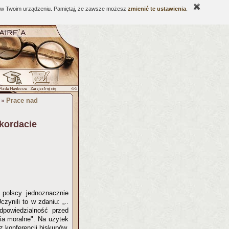
ne w Twoim urządzeniu. Pamiętaj, że zawsze możesz
zmienić te ustawienia
.
Prace nad
»
kordacie
polscy jednoznacznie
zynili to w zdaniu: „..
dpowiedzialność przed
nia moralne". Na użytek
z konferencji biskupów,