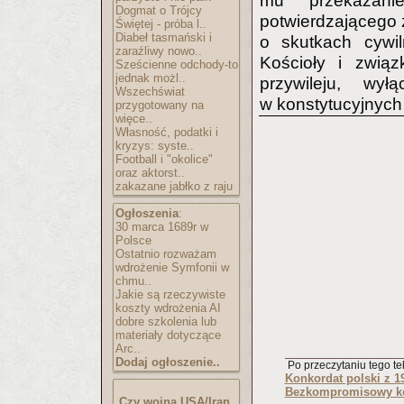
mu przekazani
Dogmat o Trójcy
potwierdzającego 
Świętej - próba l..
Diabeł tasmański i
o skutkach cywi
zaraźliwy nowo..
Kościoły i związ
Sześcienne odchody-to
jednak możl..
przywileju, wy
Wszechświat
w konstytucyjnych
przygotowany na
więce..
Własność, podatki i
kryzys: syste..
Football i "okolice"
oraz aktorst..
zakazane jabłko z raju
Ogłoszenia
:
30 marca 1689r w
Polsce
Ostatnio rozważam
wdrożenie Symfonii w
chmu..
Jakie są rzeczywiste
koszty wdrożenia AI
dobre szkolenia lub
materiały dotyczące
Arc..
Dodaj ogłoszenie..
Po przeczytaniu tego tek
Konkordat polski z 19
Bezkompromisowy k
Czy wojna USA/Iran