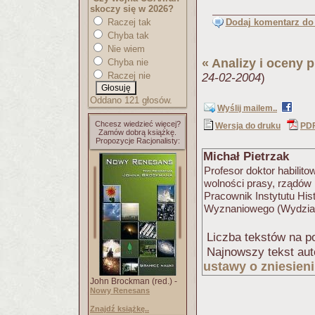
skoczy się w 2026?
Dodaj komentarz do 
Raczej tak
Chyba tak
Nie wiem
«
Analizy i oceny 
Chyba nie
Raczej nie
24-02-2004
)
Oddano 121 głosów.
Wyślij mailem..
Chcesz wiedzieć więcej?
Wersja do druku
PD
Zamów dobrą książkę.
Propozycje Racjonalisty:
Michał Pietrzak
Profesor doktor habilito
wolności prasy, rządów 
Pracownik Instytutu His
Wyznaniowego (Wydział 
Liczba tekstów na po
Najnowszy tekst aut
ustawy o zniesien
John Brockman (red.) -
Nowy Renesans
Znajdź książkę..