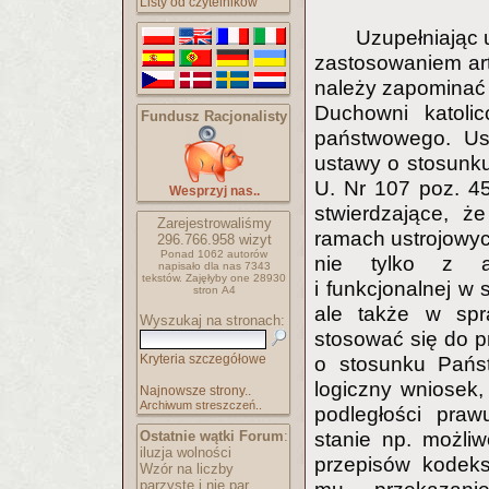
Listy od czytelników
Uzupełniając 
zastosowaniem art.
należy zapominać 
Duchowni katoli
Fundusz Racjonalisty
państwowego. Us
ustawy o stosunku
U. Nr 107 poz. 45
Wesprzyj nas..
stwierdzające, że
Zarejestrowaliśmy
ramach ustrojowych
296.766.958
wizyt
Ponad 1062 autorów
nie tylko z au
napisało
dla nas 7343
tekstów.
Zajęłyby one 28930
i funkcjonalnej w s
stron A4
ale także w spra
Wyszukaj na stronach:
stosować się do p
Kryteria szczegółowe
o stosunku Pańs
logiczny wniosek,
Najnowsze strony..
Archiwum streszczeń..
podległości pra
stanie np. możli
Ostatnie wątki Forum
:
iluzja wolności
przepisów kodeks
Wzór na liczby
parzyste i nie par..