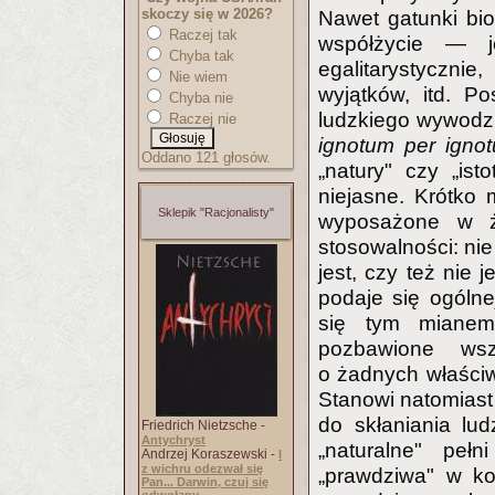
skoczy się w 2026?
Nawet gatunki bio
Raczej tak
współżycie — j
Chyba tak
egalitarystycznie,
Nie wiem
wyjątków, itd. P
Chyba nie
ludzkiego wywodzi
Raczej nie
ignotum per igno
Oddano 121 głosów.
„natury" czy „ist
niejasne. Krótko 
Sklepik "Racjonalisty"
wyposażone w ż
stosowalności: ni
jest, czy też nie
podaje się ogólnej
się tym mianem 
pozbawione wsze
o żadnych właści
Stanowi natomiast 
do skłaniania lud
Friedrich Nietzsche -
Antychryst
„naturalne" peł
Andrzej Koraszewski -
I
z wichru odezwał się
„prawdziwa" w ko
Pan... Darwin, czuj się