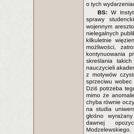
o tych wydarzenia
BS:
W Instyt
sprawy studenck
wojennym areszto
nielegalnych publi
kilkuletnie więzi
możliwości, zat
kontynuowania pr
skreślania takic
nauczycieli akadem
z motywów czysto
sprzeciwu wobec 
Dziś potrzeba teg
mimo że anomalie
chyba równie oczy
na studia uniwer
głośno wyrażany 
dawnej opozy
Modzelewskiego.