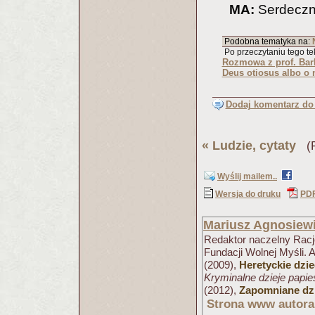
MA:
Serdeczni
Podobna tematyka na:
Po przeczytaniu tego tek
Rozmowa z prof. Bar
Deus otiosus albo o 
Dodaj komentarz do 
«
Ludzie, cytaty
(Pu
Wyślij mailem..
Wersja do druku
PD
Mariusz Agnosiew
Redaktor naczelny Racjo
Fundacji Wolnej Myśli. 
(2009),
Heretyckie dzi
Kryminalne dzieje papi
(2012),
Zapomniane dzi
Strona www autora