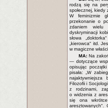
rodzą się na pery
społecznej, kiedy
W feminizmie gł
przekonanie o po
zdaniem wielu 
dyskryminacji kob
słowa „doktorka"
„kierowca" itd. J
w magiczne właści
MA:
Na zakońc
— dotyczące wspo
opisując początk
pisała: „W zabi
najaktywniejsza 
Filozofii i Socjol
z rodzinami, za
o widzenia z ares
się ona wkrótce
aresztowanych".