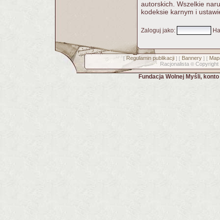
autorskich. Wszelkie nar
kodeksie karnym i ustawi
Zaloguj jako
:
Ha
Regulamin publikacji
Bannery
Mapa
[
] [
] [
Racjonalista
Copyright
©
Fundacja Wolnej Myśli, kont