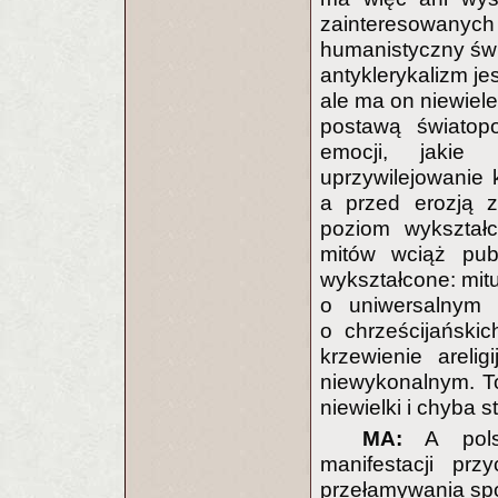
zainteresowanych
humanistyczny świa
antyklerykalizm jes
ale ma on niewiel
postawą światop
emocji, jakie 
uprzywilejowanie k
a przed erozją z
poziom wykształc
mitów wciąż publ
wykształcone: mitu 
o uniwersalnym c
o chrześcijański
krzewienie areli
niewykonalnym. To
niewielki i chyba st
MA:
A polsk
manifestacji pr
przełamywania spo