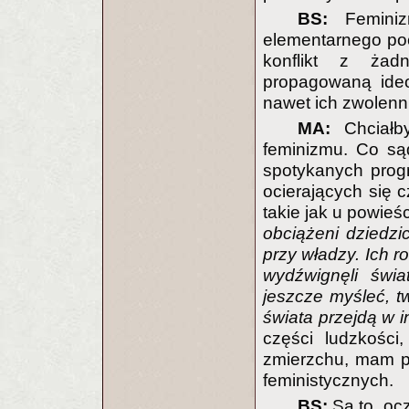
BS:
Feminiz
elementarnego poc
konflikt z żadn
propagowaną ideo
nawet ich zwolenn
MA:
Chciałb
feminizmu. Co sąd
spotykanych progno
ocierających się 
takie jak u powieśc
obciążeni dziedzi
przy władzy. Ich r
wydźwignęli świa
jeszcze myśleć, tw
świata przejdą w i
części ludzkości,
zmierzchu, mam p
feministycznych.
BS:
Są to, ocz