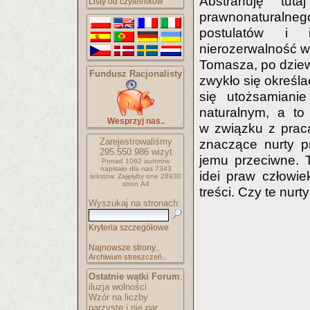
Abstrahuję tut
Listy od czytelników
prawnonaturalnego
postulatów i 
nierozerwalność w
Tomasza, po dziew
Fundusz Racjonalisty
zwykło się określa
się utożsamiani
naturalnym, a to
Wesprzyj nas..
w związku z praca
Zarejestrowaliśmy
znaczące nurty p
295.550.986
wizyt
jemu przeciwne. 
Ponad 1062 autorów
napisało
dla nas 7343
idei praw człowi
tekstów.
Zajęłyby one 28930
stron A4
treści. Czy te nur
Wyszukaj na stronach:
Kryteria szczegółowe
Najnowsze strony..
Archiwum streszczeń..
Ostatnie wątki Forum
:
iluzja wolności
Wzór na liczby
parzyste i nie par..