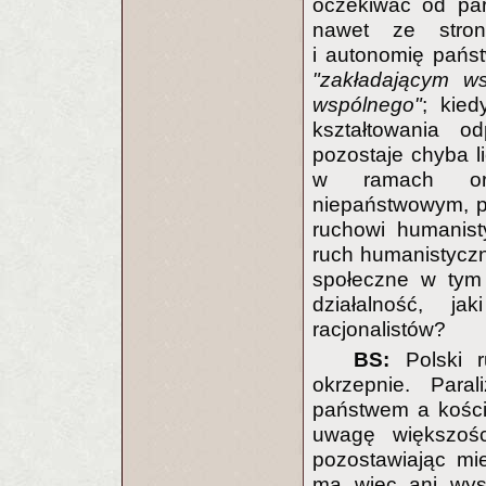
oczekiwać od part
nawet ze stron
i autonomię pańs
"zakładającym ws
wspólnego"
; kie
kształtowania o
pozostaje chyba li
w ramach orga
niepaństwowym, p
ruchowi humanist
ruch humanistyczn
społeczne w tym 
działalność, ja
racjonalistów?
BS:
Polski r
okrzepnie. Para
państwem a kościo
uwagę większości
pozostawiając mi
ma więc ani wys