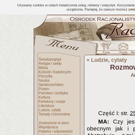
Używamy cookies w celach świadczenia usług, reklamy i statystyk. Korzystani
urządzeniu. Pamiętaj, że zawsze możesz
zmie
«
Ludzie, cytaty
Światopogląd
Religie i sekty
Rozmowa
Biblia
Kościół i Katolicyzm
A
Filozofia
Nauka
Społeczeństwo
Prawo
Państwo i polityka
Kultura
Felietony i eseje
Literatura
Ludzie, cytaty
Część I: str.
2
Tematy różnorodne
MA:
Czy jest
Znalezione w sieci
Współpraca
obecnym jak i p
Pytania i odpowiedzi