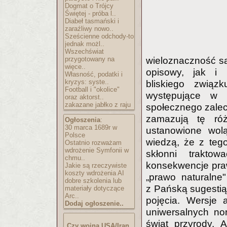
Dogmat o Trójcy
Świętej - próba l..
Diabeł tasmański i
zaraźliwy nowo..
Sześcienne odchody-to
jednak możl..
Wszechświat
przygotowany na
wieloznaczność s
więce..
opisowy, jak i 
Własność, podatki i
kryzys: syste..
bliskiego związ
Football i "okolice"
występujące w n
oraz aktorst..
zakazane jabłko z raju
społecznego zalec
zamazują tę róż
Ogłoszenia
:
30 marca 1689r w
ustanowione wolą
Polsce
wiedzą, że z tego
Ostatnio rozważam
wdrożenie Symfonii w
skłonni trakto
chmu..
konsekwencje pr
Jakie są rzeczywiste
koszty wdrożenia AI
„prawo naturalne"
dobre szkolenia lub
z Pańską sugestią,
materiały dotyczące
Arc..
pojęcia. Wersje 
Dodaj ogłoszenie..
uniwersalnych no
świat przyrody. 
Czy wojna USA/Iran