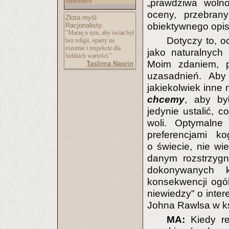
odwołany
„prawdziwa wolno
oceny, przebran
Złota myśl
obiektywnego opis
Racjonalisty:
"Marzę o tym, aby świat był
Dotyczy to, o
bez religii, oparty na
rozumie i respekcie dla
jako naturalnych
ludzkich wartości.''
Moim zdaniem, p
Taslima Nasrin
uzasadnień. Aby
jakiekolwiek inne
chcemy
, aby by
jedynie ustalić, 
woli. Optymalne
preferencjami k
o świecie, nie wi
danym rozstrzygn
dokonywanych k
konsekwencji ogól
niewiedzy" o inte
Johna Rawlsa w k
MA:
Kiedy re