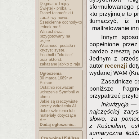
Dogmat o Trójcy
sformułowanego p
Świętej - próba l..
Diabeł tasmański i
kto przyjmuje to p
zaraźliwy nowo..
tłumaczyć, iż 
Sześcienne odchody-to
jednak możl..
i maltretowanie i
Wszechświat
przygotowany na
Innym sposo
więce..
popełnione przez 
Własność, podatki i
kryzys: syste..
bardzo zresztą po
Football i "okolice"
Jednym z przedsta
oraz aktorst..
zakazane jabłko z raju
autor
recenzji
doty
wydanej WAM (Kra
Ogłoszenia
:
30 marca 1689r w
Zasadnicze ce
Polsce
Ostatnio rozważam
poniższe fragm
wdrożenie Symfonii w
przypatrzeć przyt
chmu..
Jakie są rzeczywiste
Inkwizycja — 
koszty wdrożenia AI
dobre szkolenia lub
najczęściej zar
materiały dotyczące
słowo, za pomoc
Arc..
Dodaj ogłoszenie..
z Kościołem, os
sumaryczna ilość,
Czy wojna USA/Iran