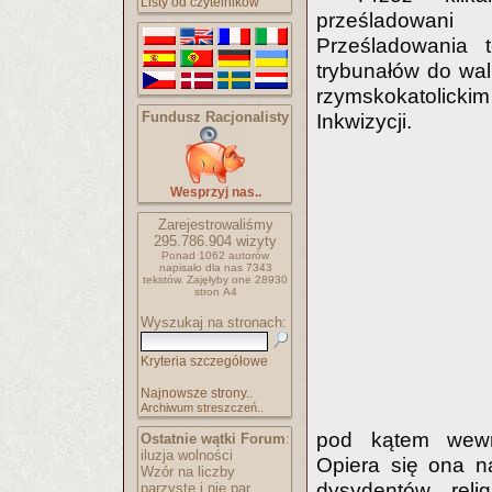
Listy od czytelników
prześladowani 
Prześladowania 
trybunałów do wal
rzymskokatolickim
Fundusz Racjonalisty
Inkwizycji.
Wesprzyj nas..
Zarejestrowaliśmy
295.786.904
wizyty
Ponad 1062 autorów
napisało
dla nas 7343
tekstów.
Zajęłyby one 28930
stron A4
Wyszukaj na stronach:
Kryteria szczegółowe
Najnowsze strony..
Archiwum streszczeń..
pod kątem wewnę
Ostatnie wątki Forum
:
iluzja wolności
Opiera się ona n
Wzór na liczby
dysydentów reli
parzyste i nie par..