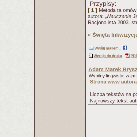
Przypisy:
[ 1 ]
Metoda ta omówi
autora:
„Nauczanie J
Racjonalista 2003, st
«
Święta Inkwizycj
Wyślij mailem..
Wersja do druku
PD
Adam Marek Brys
Wybitny lingwista; zajmu
Strona www autora
Liczba tekstów na po
Najnowszy tekst aut