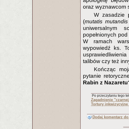
apologetę błędów 
oraz wyznawcom s
W zasadzie 
(
mutatis mutandis 
uniwersalnym s
popełnionych pod 
W ramach warsz
wypowiedź ks. T
usprawiedliwieni
talibów czy też in
Kończąc moją
pytanie retoryczn
Rabin z Nazaretu
Po przeczytaniu tego tek
Zagadnienie "czarnej
Tortury inkwizycyjne 
Dodaj komentarz do 