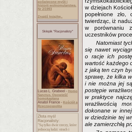
rzymskokatolic
poświęcone myśli i
historii wolnomularstwa.
w dziejach Kościo
Nr 2/1993
popełnione zło, 
Znajdź książkę..
twierdząc, iż nadu
w porównaniu z
Sklepik "Racjonalisty"
uczestników proc
Natomiast tych
się nawet wyciągn
o racje ich post
wartość każdego c
z jaką ten czyn by
sprawę, że kilka 
i nie można jej s
postępie wrażliwoś
Lucas L. Grabeel -
Homo
Sanctus. Opowieść
w praktyce najczę
homokapłana
Anatol France -
Kościół a
wrażliwością mo
Rzeczpospolita
dokonane w innej 
Złota myśl
w dziedzinie tej w
Racjonalisty:
ale zamierzchłą p
"Są tylko dwie rzeczy, które
jednoczą ludzi: strach i