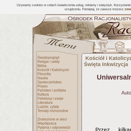
Używamy cookies w celach świadczenia usług, reklamy i statystyk. Korzystani
urządzeniu. Pamiętaj, że zawsze możesz
zmie
Kościół i Katolic
Światopogląd
Religie i sekty
Święta Inkwizycja
Biblia
Kościół i Katolicyzm
Filozofia
Uniwersal
Nauka
Społeczeństwo
Prawo
Państwo i polityka
Auto
Kultura
Felietony i eseje
Literatura
Ludzie, cytaty
Tematy różnorodne
Znalezione w sieci
Współpraca
Pytania i odpowiedzi
Przez kilka