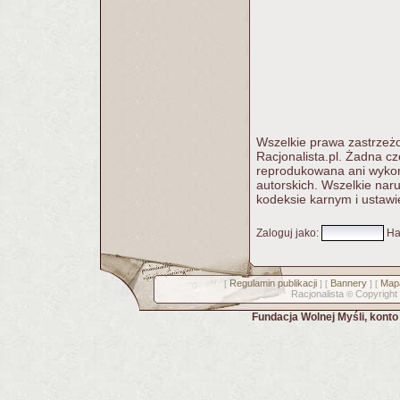
Wszelkie prawa zastrzeżo
Racjonalista.pl. Żadna c
reprodukowana ani wykorz
autorskich. Wszelkie nar
kodeksie karnym i ustawi
Zaloguj jako
:
Ha
Regulamin publikacji
Bannery
Mapa
[
] [
] [
Racjonalista
Copyright
©
Fundacja Wolnej Myśli, kont