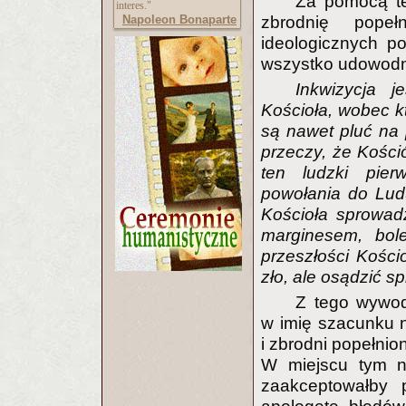
Za pomocą te
interes."
Napoleon Bonaparte
zbrodnię pope
ideologicznych po
wszystko udowodn
Inkwizycja j
Kościoła, wobec k
są nawet pluć na p
przeczy, że Kośció
ten ludzki pier
powołania do Lud
Kościoła sprowadz
marginesem, bole
przeszłości Kości
zło, ale osądzić sp
Z tego wywod
w imię szacunku n
i zbrodni popełni
W miejscu tym na
zaakceptowałby 