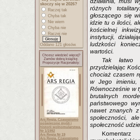
działania, musi 
skoczy się w 2026?
różnych totalita
Raczej tak
głoszącego się w
Chyba tak
Nie wiem
idzie tu o ilości,
Chyba nie
kościelnej inkwi
Raczej nie
instytucji, dział
ludzkości konie
Oddano 121 głosów.
wartości.
Chcesz wiedzieć więcej?
Zamów dobrą książkę.
Tak łatwo 
Propozycje Racjonalisty:
przydzielając Kośc
chociaż czasem rę
w Jego imieniu,
Równocześnie w t
brutalnych mord
państwowego wymi
nawet znanych z 
społeczności, al
Ars Regia. Czasopismo
poświęcone myśli i
społeczność udzi
historii wolnomularstwa.
Nr 1/1992
Komentarz
Ars Regia Nr 19
Ars Regia. Czasopismo