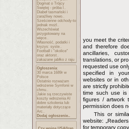
Dogmat o Trójcy
Świętej - próba l..
Diabeł tasmański i
zaraźliwy nowo..
Sześcienne odchody-to
jednak możl..
Wszechświat
przygotowany na
więce..
you meet the crite
Własność, podatki i
and therefore doe
kryzys: syste..
Football i "okolice"
ancillaries, cus
oraz aktorst..
translations, or pr
zakazane jabłko z raju
requested use only
Ogłoszenia
:
specified in you
30 marca 1689r w
Polsce
websites or in ot
Ostatnio rozważam
wdrożenie Symfonii w
are strictly prohi
chmu..
time such use is
Jakie są rzeczywiste
koszty wdrożenia AI
figures / artwork
dobre szkolenia lub
permission does no
materiały dotyczące
Arc..
This or simi
Dodaj ogłoszenie..
website: „Readers
for temporary copy
Czy wojna USA/Iran