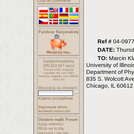
Listy od czytelników
Fundusz Racjonalisty
Ref #
04-097
DATE:
Thursd
Wesprzyj nas..
TO:
Marcin Kl
Zarejestrowaliśmy
University of Illino
295.814.847
wizyt
Ponad 1062 autorów
Department of Phy
napisało
dla nas 7343
tekstów.
Zajęłyby one 28930
835 S. Wolcott Ave
stron A4
Chicago, IL 60612
Wyszukaj na stronach:
Kryteria szczegółowe
Najnowsze strony..
Archiwum streszczeń..
Ostatnie wątki Forum
:
iluzja wolności
Wzór na liczby
parzyste i nie par..