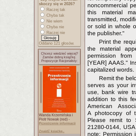
skoczy się w 2026?
noncommercial pe
Raczej tak
this material ma
Chyba tak
transmitted, modif
Nie wiem
or sold in whole o
Chyba nie
the publisher."
Raczej nie
Print the requ
Oddano 121 głosów.
the material appe
Chcesz wiedzieć więcej?
permission fro
Zamów dobrą książkę.
Propozycje Racjonalisty:
[YEAR] AAAS." Inse
capitalized words.
Remit the bel
serves as your in
use, bank wire tr
addition to this 
American Associ
A photocopy of t
Wanda Krzemińska i
Please remit to
Piotr Nowak (red) -
Przestrzenie informacji
21280-0144, USA.
Znajdź książkę..
note: Permission i