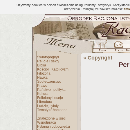
Używamy cookies w celach świadczenia usług, reklamy i statystyk. Korzystani
urządzeniu. Pamiętaj, że zawsze możesz
zmie
«
Copyright
Światopogląd
Religie i sekty
Per
Biblia
Kościół i Katolicyzm
Filozofia
Nauka
Społeczeństwo
Prawo
Państwo i polityka
Kultura
Felietony i eseje
Literatura
Ludzie, cytaty
Tematy różnorodne
Znalezione w sieci
Współpraca
Pytania i odpowiedzi