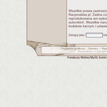
Wszelkie prawa zastrzeżo
Racjonalista.pl. Żadna c
reprodukowana ani wykorz
autorskich. Wszelkie nar
kodeksie karnym i ustawi
Zaloguj jako
:
Ha
Regulamin publikacji
Bannery
Mapa
[
] [
] [
Racjonalista
Copyright
©
Fundacja Wolnej Myśli, kont