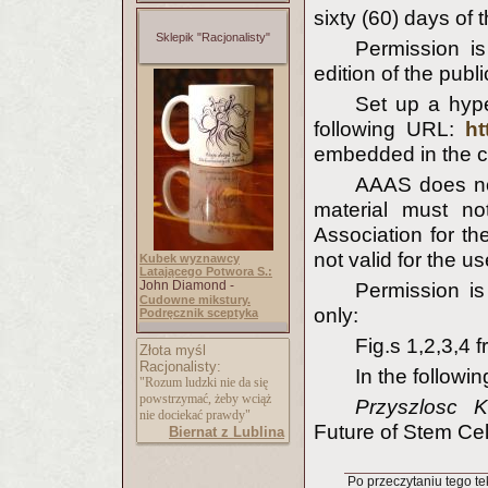
sixty (60) days of t
Sklepik "Racjonalisty"
Permission is 
edition of the publi
Set up a hype
following URL:
ht
embedded in the cop
AAAS does no
material must n
Association for t
not valid for the 
Kubek wyznawcy
Latającego Potwora S.:
John Diamond -
Permission is
Cudowne mikstury.
only:
Podręcznik sceptyka
Fig.s 1,2,3,4
Złota myśl
Racjonalisty:
In the followi
"Rozum ludzki nie da się
powstrzymać, żeby wciąż
Przyszlosc 
nie dociekać prawdy"
Future of Stem Cel
Biernat z Lublina
Po przeczytaniu tego tek