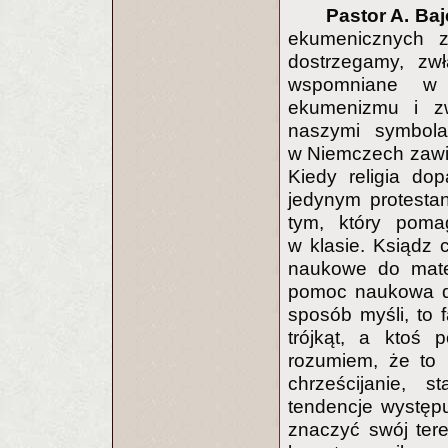
Pastor A. Baj
ekumenicznych z
dostrzegamy, zw
wspomniane w n
ekumenizmu i zw
naszymi symbolam
w Niemczech zawi
Kiedy religia do
jedynym protesta
tym, który poma
w klasie. Ksiądz 
naukowe do matem
pomoc naukowa do 
sposób myśli, to 
trójkąt, a ktoś 
rozumiem, że to n
chrześcijanie, 
tendencje występu
znaczyć swój ter