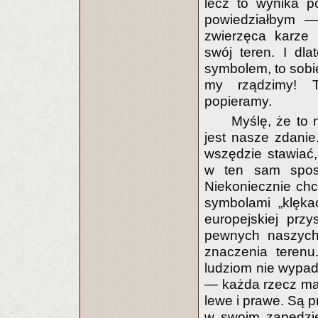
lecz to wynika p
powiedziałbym —
zwierzęca karze 
swój teren. I dla
symbolem, to sobie
my rządzimy! T
popieramy.
Myślę, że to 
jest nasze zdanie
wszędzie stawiać,
w ten sam sposó
Niekoniecznie ch
symbolami „klękać
europejskiej prz
pewnych naszych 
znaczenia terenu
ludziom nie wypad
— każda rzecz ma
lewe i prawe. Są p
w swoim zapędzie