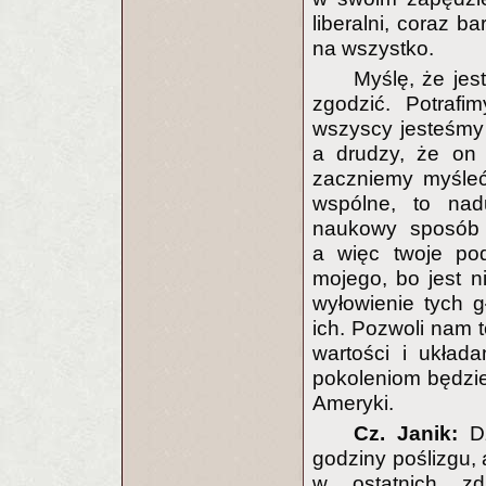
liberalni, coraz b
na wszystko.
Myślę, że jes
zgodzić. Potrafi
wszyscy jesteśmy 
a drudzy, że on 
zaczniemy myśleć
wspólne, to na
naukowy sposób 
a więc twoje pod
mojego, bo jest 
wyłowienie tych g
ich. Pozwoli nam t
wartości i układ
pokoleniom będzie
Ameryki.
Cz. Janik:
Dz
godziny poślizgu, 
w ostatnich zd