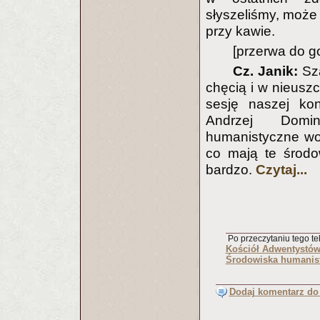
słyszeliśmy, może
przy kawie.
[przerwa do g
Cz. Janik:
Sza
chęcią i w nieusz
sesję naszej kon
Andrzej Domin
humanistyczne wob
co mają te środo
bardzo.
Czytaj...
Po przeczytaniu tego tek
Kościół Adwentystów
Środowiska humanist
Dodaj komentarz do 