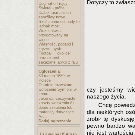
Dotyczy to zwłasz
Dogmat o Trójcy
Świętej - próba l..
Diabeł tasmański i
zaraźliwy nowo..
Sześcienne odchody-to
jednak możl..
Wszechświat
przygotowany na
więce..
Własność, podatki i
kryzys: syste..
Football i "okolice"
oraz aktorst..
zakazane jabłko z raju
Ogłoszenia
:
30 marca 1689r w
Polsce
Ostatnio rozważam
czy jesteśmy wie
wdrożenie Symfonii w
chmu..
naszego życia.
Jakie są rzeczywiste
koszty wdrożenia AI
Chcę powiedzi
dobre szkolenia lub
dla niektórych osó
materiały dotyczące
Arc..
zrobił tę dyskus
Dodaj ogłoszenie..
pewno bardzo waż
nie jest wartością
Czy wojna USA/Iran