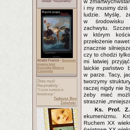
w zmartwychwstani
Sklepik "Racjonalisty"
i my musimy dziś 
ludzie. Myślę, 
w środowisku e
zachwytu. Szcze
w którym kościo
przełożenie nawet 
znacznie silniejs
czy to chodzi tyl
Anatol France -
mi łatwiej przyją
Bogowie
pragną krwi
laickie państwo 
Koszulka Wiara w
Człowieka
w parze. Tacy, ja
tworzymy struktury
Złota myśl
Racjonalisty:
raczej nigdy nie by
"Czysta wariacja ta
żeby mieć możl
demokracja."
Tadeusz Boy
strasznie „mniejsz
Żeleński
Ks. Prof. Z
ekumenizmu. Kró
Ruchem XX wieku,
światowe XX wieku