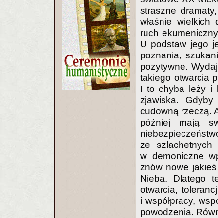
straszne dramaty,
właśnie wielkich d
ruch ekumeniczny
U podstaw jego je
poznania, szukani
pozytywne. Wydaje 
takiego otwarcia 
I to chyba leży i
zjawiska. Gdyby 
cudowną rzeczą. A
później mają sw
niebezpieczeństwo
ze szlachetnych ź
w demoniczne wpro
znów nowe jakieś
Nieba. Dlatego t
otwarcia, toleranc
i współpracy, wsp
powodzenia. Równie