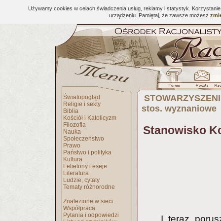
Używamy cookies w celach świadczenia usług, reklamy i statystyk. Korzystani
urządzeniu. Pamiętaj, że zawsze możesz
zmie
STOWARZYSZENI
Światopogląd
Religie i sekty
stos. wyznaniowe
Biblia
Kościół i Katolicyzm
Filozofia
Stanowisko K
Nauka
Społeczeństwo
Prawo
Państwo i polityka
Kultura
Felietony i eseje
Literatura
Ludzie, cytaty
Tematy różnorodne
Znalezione w sieci
Współpraca
Pytania i odpowiedzi
I teraz poru