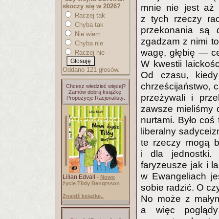
skoczy się w 2026?
mnie nie jest aż
Raczej tak
z tych rzeczy ra
Chyba tak
przekonania są d
Nie wiem
zgadzam z nimi to,
Chyba nie
wagę, głębię — cen
Raczej nie
W kwestii laickoś
Oddano 121 głosów.
Od czasu, kiedy
chrześcijaństwo, c
Chcesz wiedzieć więcej?
Zamów dobrą książkę.
przeżywali i prz
Propozycje Racjonalisty:
zawsze mieliśmy 
nurtami. Było coś
liberalny sadyceiz
te rzeczy mogą b
i dla jednostki.
faryzeusze jak i 
w Ewangeliach je
Lilian Edvall -
Nowe
życie Tildy Bengtsson
sobie radzić. O cz
Znajdź książkę..
No może z małymi
a więc poglądy