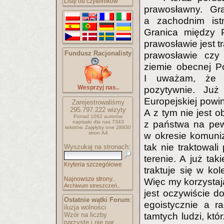
Listy od czytelników
prawosławny. Gr
a zachodnim istn
Granica między P
prawosławie jest t
Fundusz Racjonalisty
prawosławie czy 
ziemie obecnej Po
I uważam, że 
Wesprzyj nas..
pozytywnie. Już
Europejskiej powi
Zarejestrowaliśmy
295.797.222
wizyty
A z tym nie jest o
Ponad 1062 autorów
napisało
dla nas 7343
z państwa na pew
tekstów.
Zajęłyby one 28930
stron A4
w okresie komuni
tak nie traktowa
Wyszukaj na stronach:
terenie. A już ta
Kryteria szczegółowe
traktuje się w kol
Najnowsze strony..
Więc my korzystają
Archiwum streszczeń..
jest oczywiście d
Ostatnie wątki Forum
:
egoistycznie a r
iluzja wolności
Wzór na liczby
tamtych ludzi, któ
parzyste i nie par..