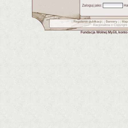
Zaloguj jako
:
Ha
Regulamin publikacji
Bannery
Mapa
[
] [
] [
Racjonalista
Copyright
©
Fundacja Wolnej Myśli, kont