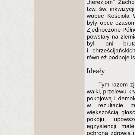
„herezjom" Zacho
tzw. św. inkwizyc
wobec Kościoła W
były obce czasom 
Zjednoczone Półno
powstały na ziemi
byli oni brut
i chrześcijański
również podboje is
Ideały
Tym razem zj
walki, przelewu kr
pokojową i demok
w rezultacie m
większością głos
pokoju, upowsz
egzystencji mate
ochrona zdrowia i