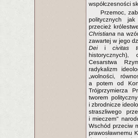
współczesności s
Przemoc, zabó
politycznych ja
przecież królestwe
Christiana
na wzór
zawartej w jego d
Dei
i
civitas t
historycznych)
Cesarstwa Rzym
radykalizm ideol
„wolności, równo
a potem od Kong
Trójprzymierza P
tworem polityczny
i zbrodnicze ideol
straszliwego prz
i mieczem" narod
Wschód przeciw m
prawosławnemu Ko