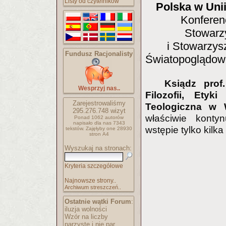
Listy od czytelników
Polska w Uni
Konferen
Stowarz
i Stowarzys
Fundusz Racjonalisty
Światopoglądow
Ksiądz prof
Wesprzyj nas..
Filozofii, Etyk
Zarejestrowaliśmy
Teologiczna w W
295.276.748
wizyt
właściwie konty
Ponad 1062 autorów
napisało
dla nas 7343
wstępie tylko kilka
tekstów.
Zajęłyby one 28930
stron A4
Wyszukaj na stronach:
Kryteria szczegółowe
Najnowsze strony..
Archiwum streszczeń..
Ostatnie wątki Forum
:
iluzja wolności
Wzór na liczby
parzyste i nie par..