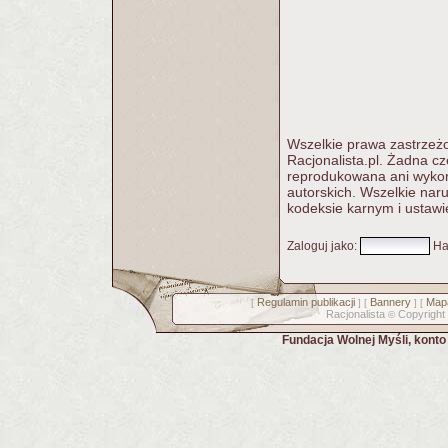
Wszelkie prawa zastrzeżo
Racjonalista.pl. Żadna c
reprodukowana ani wykorz
autorskich. Wszelkie nar
kodeksie karnym i ustawi
Zaloguj jako
:
Ha
Regulamin publikacji
Bannery
Mapa
[
] [
] [
Racjonalista
Copyright
©
Fundacja Wolnej Myśli, kont