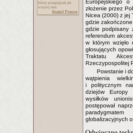
Europejskiego o 
którzy postępują tak jak
wszyscy inni.
złożenie przez Po
Anatol France
Nicea (2000) z jej
gdzie zakończone z
gdzie podpisany z
referendum akces
w którym wzięło 
głosujących opowie
Traktatu Akce
Rzeczypospolitej 
Powstanie i d
wątpienia wielk
i politycznym na
dziejów Europy 
wysiłków union
postępował naprz
paradygmatem
globalizacyjnych o
Odwieczne tęsk