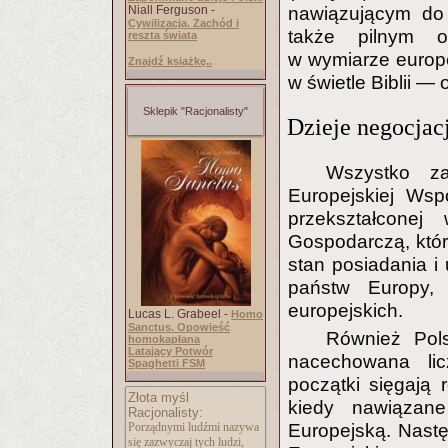
Niall Ferguson -
nawiązującym do 
Cywilizacja. Zachód i
także pilnym o
reszta świata
w wymiarze europe
Znajdź książkę..
w świetle Biblii —
Sklepik "Racjonalisty"
Dzieje negocjacj
Wszystko z
Europejskiej Wsp
przekształcone
Gospodarczą, któr
stan posiadania i
państw Europy,
europejskich.
Lucas L. Grabeel -
Homo
Sanctus. Opowieść
Również Pols
homokapłana
Latający Potwór
nacechowana lic
Spaghetti FSM
początki sięgają r
Złota myśl
kiedy nawiązane
Racjonalisty:
Porządnymi ludźmi nazywa
Europejską. Nastę
się zazwyczaj tych ludzi,