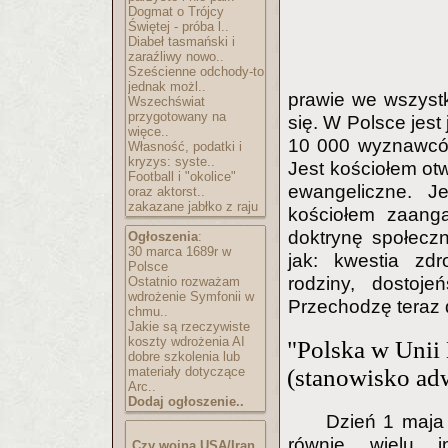
Dogmat o Trójcy
Świętej - próba l..
Diabeł tasmański i
zaraźliwy nowo..
Sześcienne odchody-to
jednak możl..
prawie we wszystk
Wszechświat
przygotowany na
się. W Polsce jest
więce..
10 000 wyznawców,
Własność, podatki i
kryzys: syste..
Jest kościołem ot
Football i "okolice"
ewangeliczne. J
oraz aktorst..
zakazane jabłko z raju
kościołem zaang
doktrynę społeczn
Ogłoszenia
:
30 marca 1689r w
jak: kwestia zd
Polsce
rodziny, dostoje
Ostatnio rozważam
wdrożenie Symfonii w
Przechodzę teraz 
chmu..
Jakie są rzeczywiste
koszty wdrożenia AI
"Polska w Unii
dobre szkolenia lub
(stanowisko ad
materiały dotyczące
Arc..
Dodaj ogłoszenie..
Dzień 1 maja 
równie wielu i
Czy wojna USA/Iran