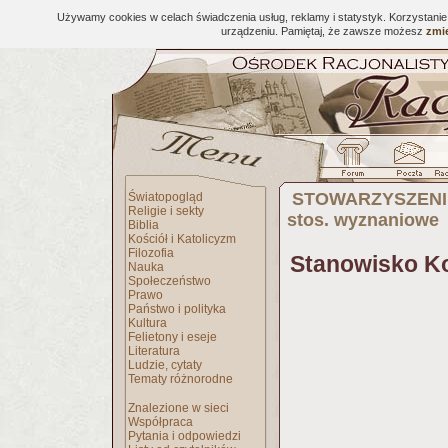
Używamy cookies w celach świadczenia usług, reklamy i statystyk. Korzystani
urządzeniu. Pamiętaj, że zawsze możesz
zmie
STOWARZYSZENI
Światopogląd
Religie i sekty
stos. wyznaniowe
Biblia
Kościół i Katolicyzm
Filozofia
Stanowisko K
Nauka
Społeczeństwo
Prawo
Państwo i polityka
Kultura
Felietony i eseje
Literatura
Ludzie, cytaty
Tematy różnorodne
Znalezione w sieci
Współpraca
Pytania i odpowiedzi