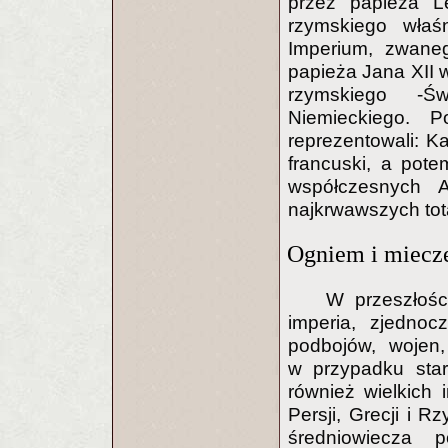
przez papieża L
rzymskiego właś
Imperium, zwane
papieża Jana XII w
rzymskiego -Ś
Niemieckiego. P
reprezentowali: K
francuski, a pot
współczesnych A
najkrwawszych tot
Ogniem i miec
W przeszłośc
imperia, zjedno
podbojów, wojen,
w przypadku star
również wielkich 
Persji, Grecji i 
średniowiecza 