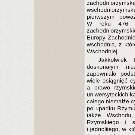
zachodniorzy
wschodniorzymsk
pierwszym poważn
W roku 476 po
zachodniorzymsk
Europy Zachodnie
wschodnia, z któr
Wschodniej.
Jakkolwiek
doskonałym i nie
zapewniało podst
wiele osiągnięć cy
a prawo rzymski
uniwersyteckich 
całego niemalże c
po upadku Rzymu 
także Wschodu,
Rzymskiego i s
i jednolitego, w 