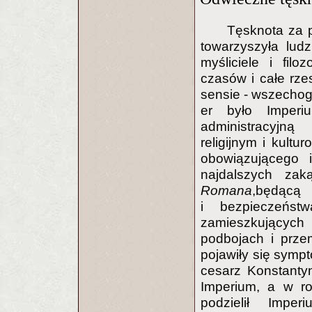
Tęsknota za p
towarzyszyła ludz
myśliciele i filo
czasów i całe rze
sensie - wszecho
er było Imperi
administracyjną
religijnym i kul
obowiązującego
najdalszych za
Romana
,będąc
i bezpieczeńst
zamieszkujących 
podbojach i prze
pojawiły się symp
cesarz Konstantyn
Imperium, a w ro
podzielił Imp