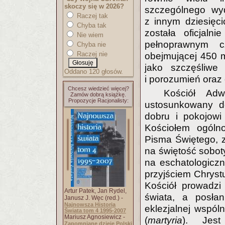
skoczy się w 2026?
szczególnego wy
Raczej tak
z innym dziesięc
Chyba tak
została oficjalni
Nie wiem
pełnoprawnym c
Chyba nie
Raczej nie
obejmującej 450 m
jako szczęśliwe 
Oddano 120 głosów.
i porozumień oraz
Chcesz wiedzieć więcej?
Kościół Adw
Zamów dobrą książkę.
Propozycje Racjonalisty:
ustosunkowany do
dobru i pokojowi
Kościołem ogóln
Pisma Świętego, 
na świętość sobot
na eschatologiczn
przyjściem Chryst
Kościół prowadzi
Artur Patek, Jan Rydel,
świata, a posłan
Janusz J. Węc (red.) -
Najnowsza Historia
eklezjalnej wspóln
Świata tom 4 1995-2007
Mariusz Agnosiewicz -
(
martyria
). Jest 
Zapomniane dzieje Polski