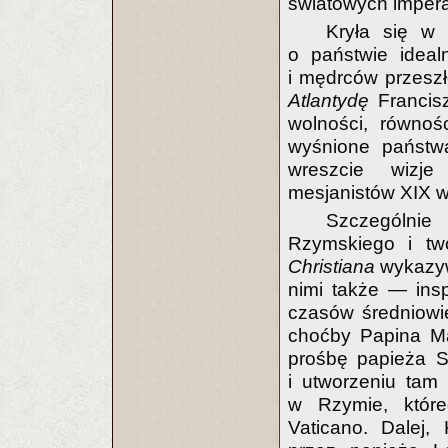
światowych impera
Kryła się 
o państwie ideal
i mędrców przesz
Atlantydę
Francis
wolności, równoś
wyśnione państwa
wreszcie wizje
mesjanistów XIX w
Szczególnie 
Rzymskiego i t
Christiana
wykazywa
nimi także — ins
czasów średniowi
choćby Papina Mał
prośbę papieża S
i utworzeniu tam
w Rzymie, któreg
Vaticano. Dalej,