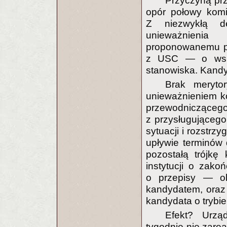
Przyczyną prz
opór połowy komisj
Z niezwykłą de
unieważnieni
proponowanemu p
z USC — o wska
stanowiska. Kandy
Brak meryto
unieważnieniem k
przewodniczące
z przysługująceg
sytuacji i rozstr
upływie terminów
pozostałą trójkę
instytucji o zak
o przepisy — o
kandydatem, oraz
kandydata o trybie 
Efekt? Urzą
tygodnie nie zarea