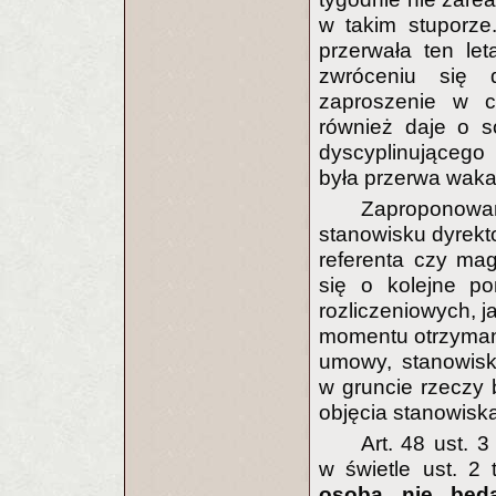
w takim stuporze
przerwała ten le
zwróceniu się 
zaproszenie w c
również daje o s
dyscyplinującego 
była przerwa waka
Zaproponowa
stanowisku dyrekt
referenta czy mag
się o kolejne po
rozliczeniowych, j
momentu otrzyman
umowy, stanowisk
w gruncie rzeczy
objęcia stanowisk
Art. 48 ust. 
w świetle ust. 2
osobą nie będą