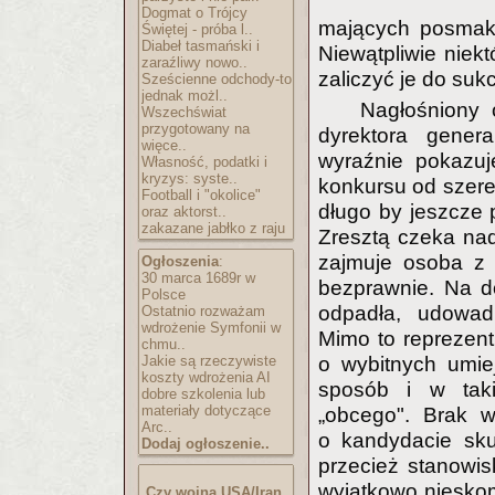
Dogmat o Trójcy
mających posmak 
Świętej - próba l..
Diabeł tasmański i
Niewątpliwie niek
zaraźliwy nowo..
zaliczyć je do su
Sześcienne odchody-to
jednak możl..
Nagłośniony 
Wszechświat
przygotowany na
dyrektora genera
więce..
wyraźnie pokazuj
Własność, podatki i
kryzys: syste..
konkursu od szere
Football i "okolice"
długo by jeszcze 
oraz aktorst..
zakazane jabłko z raju
Zresztą czeka nad
zajmuje osoba z 
Ogłoszenia
:
30 marca 1689r w
bezprawnie. Na d
Polsce
odpadła, udowad
Ostatnio rozważam
wdrożenie Symfonii w
Mimo to reprezent
chmu..
Jakie są rzeczywiste
o wybitnych umiej
koszty wdrożenia AI
sposób i w taki
dobre szkolenia lub
materiały dotyczące
„obcego". Brak w
Arc..
o kandydacie sku
Dodaj ogłoszenie..
przecież stanowis
wyjątkowo nieskom
Czy wojna USA/Iran