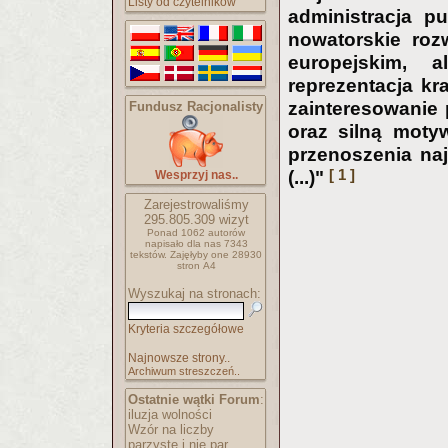
Listy od czytelników
administracja p
nowatorskie roz
europejskim, 
reprezentacja kr
zainteresowanie 
Fundusz Racjonalisty
oraz silną moty
przenoszenia na
[ 1 ]
(...)"
Wesprzyj nas..
Zarejestrowaliśmy
295.805.309
wizyt
Ponad 1062 autorów
napisało
dla nas 7343
tekstów.
Zajęłyby one 28930
stron A4
Wyszukaj na stronach:
Kryteria szczegółowe
Najnowsze strony..
Archiwum streszczeń..
Ostatnie wątki Forum
:
iluzja wolności
Wzór na liczby
parzyste i nie par..