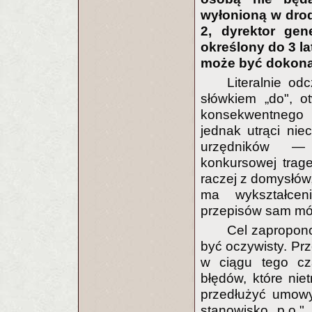
wyłonioną w drod
2, dyrektor ge
określony do 3 l
może być dokon
Literalnie od
słówkiem „do", 
konsekwentnego t
jednak utrąci ni
urzędników — 
konkursowej trage
raczej z domysłów
ma wykształceni
przepisów sam móg
Cel zapropon
być oczywisty. Pr
w ciągu tego cz
błędów, które niet
przedłużyć umowy
stanowisko „p.o.".