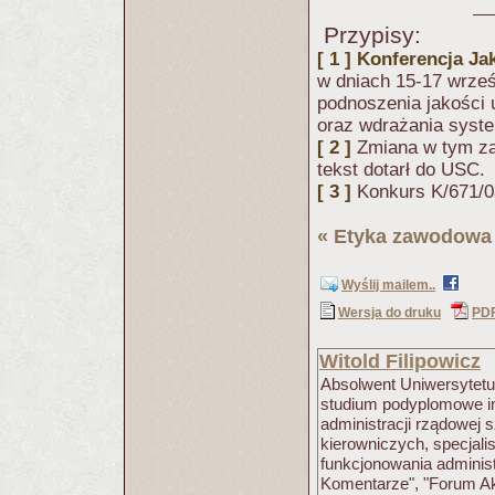
Przypisy:
[ 1 ]
Konferencja Jak
w dniach 15-17 wrześ
podnoszenia jakości 
oraz wdrażania syst
[ 2 ]
Zmiana w tym zak
tekst dotarł do USC.
[ 3 ]
Konkurs K/671/03
«
Etyka zawodowa 
Wyślij mailem..
Wersja do druku
PD
Witold Filipowicz
Absolwent Uniwersytetu
studium podyplomowe int
administracji rządowej 
kierowniczych, specjali
funkcjonowania administr
Komentarze", "Forum Ak