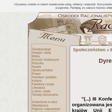
Używamy cookies w celach świadczenia usług, reklamy i statystyk. Korzystani
urządzeniu. Pamiętaj, że zawsze możesz
zmie
Społeczeństwo
Światopogląd
»
Religie i sekty
Biblia
Dyre
Kościół i Katolicyzm
Filozofia
Nauka
Społeczeństwo
Prawo
Państwo i polityka
Kultura
Felietony i eseje
Literatura
Ludzie, cytaty
Tematy różnorodne
"(...) III Ko
Znalezione w sieci
organizowana jes
Współpraca
Pytania i odpowiedzi
krajów Unii E