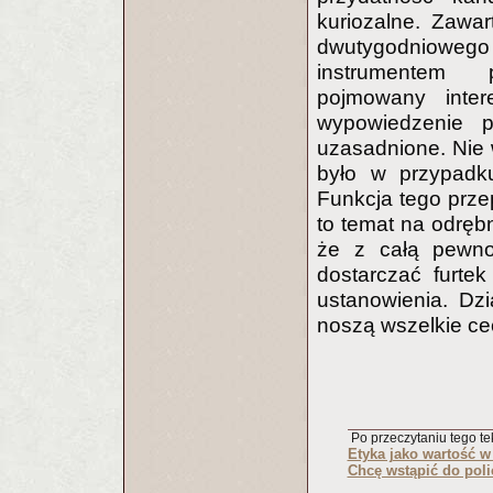
kuriozalne. Zawar
dwutygodniowego
instrumentem 
pojmowany intere
wypowiedzenie p
uzasadnione. Nie w
było w przypadku
Funkcja tego prze
to temat na odrębn
że z całą pewno
dostarczać furte
ustanowienia. Dz
noszą wszelkie ce
Po przeczytaniu tego tek
Etyka jako wartość w
Chcę wstąpić do poli