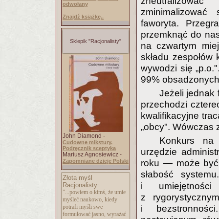
zneutralizowa
odwołany
zminimalizować s
Znajdź książkę..
faworyta. Przegr
przemknąć do nas
Sklepik "Racjonalisty"
na czwartym miej
składu zespołów 
wywodzi się „p.o.
99% obsadzonych s
Jeżeli jednak
przechodzi czter
kwalifikacyjne tr
„obcy". Wówczas z
John Diamond -
Konkurs na
Cudowne mikstury.
Podręcznik sceptyka
urzędzie administ
Mariusz Agnosiewicz -
Zapomniane dzieje Polski
roku — może być 
słabość system
Złota myśl
i umiejętności
Racjonalisty:
"...powiem o kimś, że umie
z rygorystycznym
myśleć naukowo, kiedy
potrafi myśli swe
i bezstronnośc
formułować jasno, wyrażać