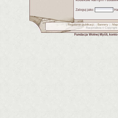
Zaloguj jako
:
Ha
Regulamin publikacji
Bannery
Mapa
[
] [
] [
Racjonalista
Copyright
©
Fundacja Wolnej Myśli, kont