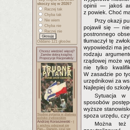
skoczy się w 2026?
opinii — jakoś a
Raczej tak
z powiek. Choć m
Chyba tak
Przy okazji pu
Nie wiem
Chyba nie
pojawił się — ni
Raczej nie
postronnego obse
tłumaczył tę zwło
Oddano 121 głosów.
wypowiedzi ma je
Chcesz wiedzieć więcej?
rodzaju argument
Zamów dobrą książkę.
Propozycje Racjonalisty:
rządowej może wp
nie tylko kwalifi
W zasadzie po ty
urzędnikowi za ws
Najlepiej do szkoł
Sytuacja w 
sposobów postęp
wyższe stanowisko 
Trudne pytania w dialogu
spoza urzędu, czy
polsko-żydowskim
Andrzej Koraszewski -
I
Można też 
z wichru odezwał się
Pan... Darwin, czuj się