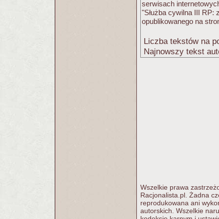
serwisach internetowych 
"Służba cywilna III RP:
opublikowanego na stro
Liczba tekstów na po
Najnowszy tekst aut
Wszelkie prawa zastrzeżo
Racjonalista.pl. Żadna c
reprodukowana ani wykorz
autorskich. Wszelkie nar
kodeksie karnym i ustawi