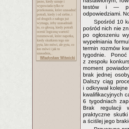
nastawionym, rów
jasno, kiedy uznaje i
wypowiada tylko te
testów i — p
przekonania, które uzasadnić
odpowiedziami. No 
potrafi, kiedy i od siebie, i
od drugich z nałogu już
Spośród 10 k
wymaga, żeby uzasadniali
to, co głoszą, kiedy potrafi
pośród nich nie z
ocenić logiczną wartość
po ogłoszeniu w
rozumowań, które napotka,
kiedy skutkiem tego nie
wypełniania formu
pyta, kto mówi, ale pyta, co
termin rozmów kwa
kto mówi i jak to
uzasadnia,..
tygodnie. Pono
Władysław Witwicki
z zespołu konkur
moment powiadom
brak jednej osob
Dalszy ciąg proc
i odkrywał kolejn
kwalifikacyjnych c
6 tygodniach zap
Brak regulacji 
praktyczne skutk
a ściślej jego bra