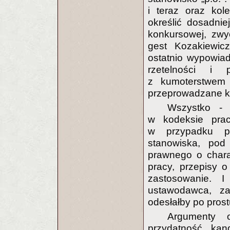
i teraz oraz kol
określić dosadnie
konkursowej, zwy
gest Kozakiewic
ostatnio wypowia
rzetelności i p
z kumoterstwem 
przeprowadzane k
Wszystko -
w kodeksie prac
w przypadku p
stanowiska, pod
prawnego o char
pracy, przepisy 
zastosowanie. 
ustawodawca, za
odesłałby po pros
Argumenty 
przydatność kan