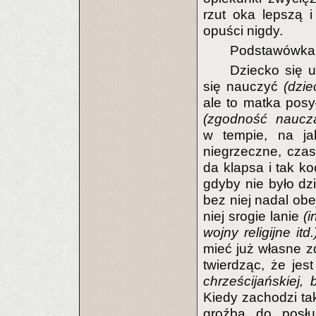
rzut oka lepszą i
opuści nigdy.
Podstawówk
Dziecko się u
się nauczyć
(dzi
ale to matka posył
(zgodność nauczan
w tempie, na ja
niegrzeczne, cza
da klapsa i tak ko
gdyby nie było dz
bez niej nadal obe
niej srogie lanie
(i
wojny religijne itd
mieć już własne z
twierdząc, że jes
chrześcijańskiej,
Kiedy zachodzi ta
groźbą do posłu