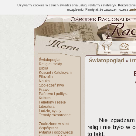
Używamy cookies w celach świadczenia usług, reklamy i statystyk. Korzystani
urządzeniu. Pamiętaj, że zawsze możesz
zmie
Światopogląd
Ir
Światopogląd
»
Religie i sekty
Biblia
Kościół i Katolicyzm
Filozofia
Nauka
Społeczeństwo
Prawo
Państwo i polityka
Kultura
Felietony i eseje
Literatura
Ludzie, cytaty
Tematy różnorodne
Nie zgadzam s
Znalezione w sieci
religii nie było w
Współpraca
Pytania i odpowiedzi
to fakt.