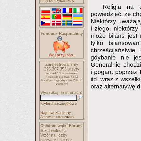
Listy od czytelników
Religia na 
powiedzieć, że cho
Niektórzy uważają,
i złego, niektórzy
Fundusz Racjonalisty
może bilans jest n
tylko bilansowa
chrześcijaństwie
Wesprzyj nas..
gdybanie nie jes
Generalnie chodz
Zarejestrowaliśmy
295.307.353
wizyty
i pogan, poprzez 
Ponad 1062 autorów
napisało
dla nas 7343
itd. wraz z wszelk
tekstów.
Zajęłyby one 28930
stron A4
oraz alternatywę dla
Wyszukaj na stronach:
Kryteria szczegółowe
Najnowsze strony..
Archiwum streszczeń..
Ostatnie wątki Forum
:
iluzja wolności
Wzór na liczby
parzyste i nie par..