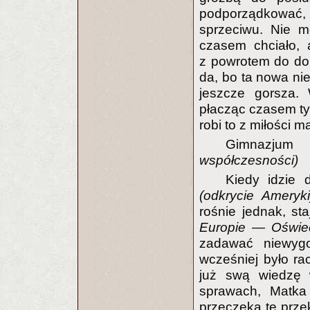
podporządkować, 
sprzeciwu. Nie m
czasem chciało, 
z powrotem do dom
da, bo ta nowa nie
jeszcze gorsza. 
płacząc czasem tyl
robi to z miłości m
Gimnazju
współczesności)
Kiedy idzie
(odkrycie Ameryk
rośnie jednak, st
Europie — Oświe
zadawać niewyg
wcześniej było rac
już swą wiedzę 
sprawach, Matka
przeczeka tę przek