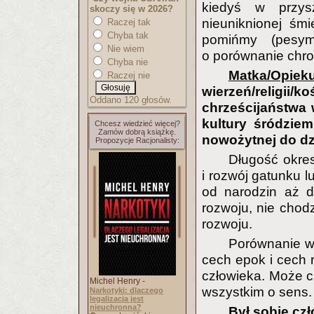
kiedyś w przysz
skoczy się w 2026?
nieuniknionej śmi
Raczej tak
Chyba tak
pomińmy (pesym
Nie wiem
o porównanie chrono
Chyba nie
Matka/Opiek
Raczej nie
wierzeń/relig
Oddano 120 głosów.
chrześcijaństwa 
kultury śródziem
Chcesz wiedzieć więcej?
Zamów dobrą książkę.
nowożytnej do dzi
Propozycje Racjonalisty:
Długość okres
i rozwój gatunku l
od narodzin aż d
rozwoju, nie chodz
rozwoju.
Porównanie w
cech epok i cech 
człowieka. Może c
Michel Henry -
wszystkim o sens.
Narkotyki: dlaczego
legalizacja jest
nieuchronna?
Był sobie czł