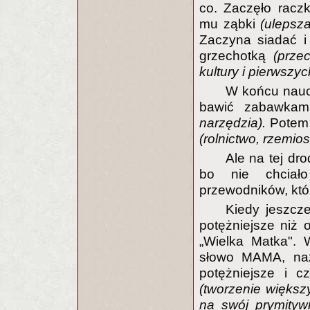
co. Zaczęło racz
mu ząbki
(ulepsza
Zaczyna siadać i
grzechotką
(prze
kultury i pierwszych
W końcu naucz
bawić zabawkam
narzędzia).
Potem 
(rolnictwo, rzemios
Ale na tej dr
bo nie chciało
przewodników, któ
Kiedy jeszcz
potężniejsze niż 
„Wielka Matka".
słowo MAMA, naz
potężniejsze i c
(tworzenie większ
na swój prymityw