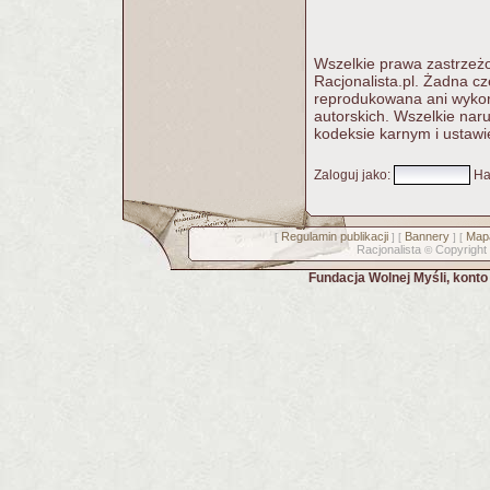
Wszelkie prawa zastrzeżo
Racjonalista.pl. Żadna c
reprodukowana ani wykorz
autorskich. Wszelkie nar
kodeksie karnym i ustawi
Zaloguj jako
:
Ha
Regulamin publikacji
Bannery
Mapa
[
] [
] [
Racjonalista
Copyright
©
Fundacja Wolnej Myśli, kont