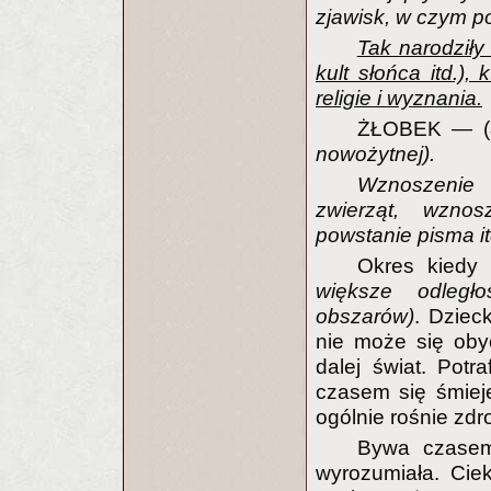
zjawisk, w czym 
Tak narodziły 
kult słońca itd.),
religie i wyznania.
ŻŁOBEK — (
nowożytnej).
Wznoszenie 
zwierząt, wznos
powstanie pisma it
Okres kiedy
większe odległoś
obszarów)
. Dziec
nie może się obyć
dalej świat. Pot
czasem się śmieje
ogólnie rośnie zdr
Bywa czasem 
wyrozumiała. Cie