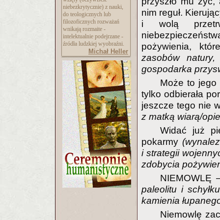
przyszło mu żyć, 
niebezkrytycznie) z nauki,
nim reguł. Kieruj
do teologicznych lub
filozoficznych rozważań
i wolą przetr
wnikają rozmaite -
niebezpieczeństw
intelektualnie podejrzane -
źródła ludzkiej wyobraźni.
pożywienia, kt
Michał Heller
zasobów natury, 
gospodarka przys
Może to jego
tylko odbierała po
jeszcze tego nie 
z matką wiarą/opi
Widać już pi
pokarmy
(wynalez
i strategii wojenn
zdobycia pożywien
NIEMOWLĘ
paleolitu i schył
kamienia łupanego i
Niemowlę zacz