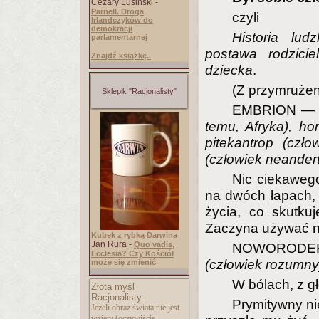
Cezary Lusiński -
Parnell. Droga
czyli
Irlandczyków do
demokracji
Historia lud
parlamentarnej
postawa rodzici
Znajdź książkę..
dziecka
.
(Z przymruże
Sklepik "Racjonalisty"
EMBRION 
temu, Afryka), ho
pitekantrop (czł
(człowiek neanderta
Nic ciekawego 
na dwóch łapach, 
życia, co skutku
Zaczyna używać na
Kubek z rybką Darwina
Jan Rura -
Quo vadis,
NOWORODE
Ecclesia? Czy Kościół
(człowiek rozumny
może się zmienić
W bólach, z g
Złota myśl
Racjonalisty:
Prymitywny ni
Jeżeli obraz świata nie jest
wzięty (oczywiście