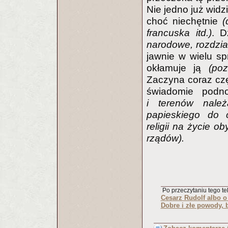
Nie jedno już widz
choć niechętnie
(
francuska itd.)
. D
narodowe, rozdzia
jawnie w wielu sp
okłamuje ją
(poz
Zaczyna coraz czę
świadomie pod
i terenów należ
papieskiego do 
religii na życie o
rządów).
Po przeczytaniu tego tek
Cesarz Rudolf albo o
Dobre i złe powody, 