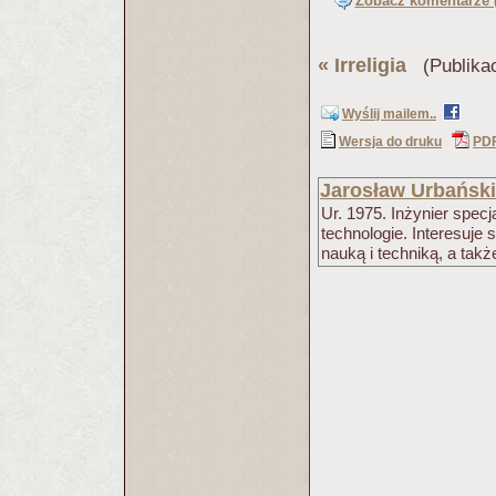
Zobacz komentarze (
«
Irreligia
(Publikac
Wyślij mailem..
Wersja do druku
PD
Jarosław Urbański
Ur. 1975. Inżynier spec
technologie. Interesuje si
nauką i techniką, a tak