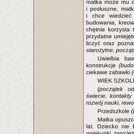
matka może mu od
i posłuszne, matk
i chce wiedzieć
budowania, kreow
chętnie korzysta
przydatne umiejęt
liczyć oraz pozn
starożytne, początk
Uwielbia ba
konstrukcje
(budo
ciekawe zabawki
WIEK SZKO
(początek o
świecie, kontakty
rozwój nauki, rewo
Przedszkole
(
Matka opuszcz
lat. Dziecko nie
opiekunki zwycię