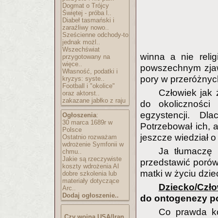
Dogmat o Trójcy
Świętej - próba l..
Diabeł tasmański i
zaraźliwy nowo..
Sześcienne odchody-to
jednak możl..
Wszechświat
winna a nie relig
przygotowany na
więce..
powszechnym zjaw
Własność, podatki i
pory w przeróżnyc
kryzys: syste..
Football i "okolice"
Człowiek jak 
oraz aktorst..
zakazane jabłko z raju
do okoliczności 
egzystencji. Dl
Ogłoszenia
:
30 marca 1689r w
Potrzebował ich, 
Polsce
jeszcze wiedział o
Ostatnio rozważam
wdrożenie Symfonii w
Ja tłumaczę
chmu..
Jakie są rzeczywiste
przedstawić porówn
koszty wdrożenia AI
matki w życiu dzie
dobre szkolenia lub
materiały dotyczące
Dziecko/Czło
Arc..
Dodaj ogłoszenie..
do ontogenezy p
Co prawda k
Czy wojna USA/Iran