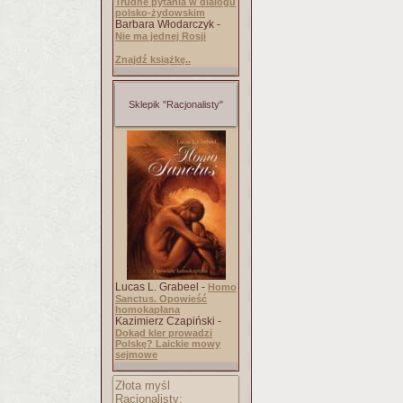
Trudne pytania w dialogu
polsko-żydowskim
Barbara Włodarczyk -
Nie ma jednej Rosji
Znajdź książkę..
Sklepik "Racjonalisty"
Lucas L. Grabeel -
Homo
Sanctus. Opowieść
homokapłana
Kazimierz Czapiński -
Dokąd kler prowadzi
Polskę? Laickie mowy
sejmowe
Złota myśl
Racjonalisty: