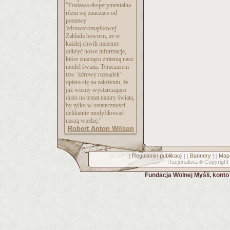
"Postawa eksperymentalna
różni się znacząco od
postawy
'zdroworozsądkowej
'.
Zakłada bowiem, że w
każdej chwili możemy
odkryć nowe informacje,
które znacząco zmienią nasz
model świata. Tymczasem
tzw. 'zdrowy rozsądek'
opiera się na założeniu, że
już wiemy wystarczająco
dużo na temat natury świata,
by tylko w ostateczności
delikatnie modyfikować
naszą wiedzę."
Robert Anton Wilson
Regulamin publikacji
Bannery
Mapa
[
] [
] [
Racjonalista
Copyright
©
Fundacja Wolnej Myśli, kont