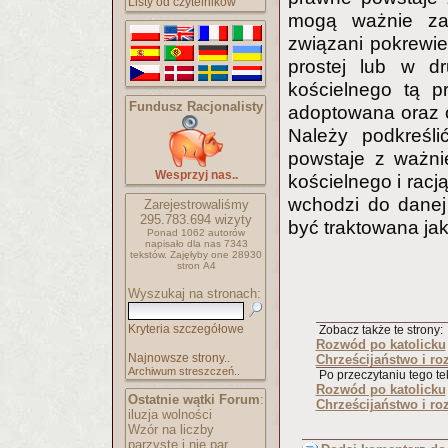
Listy od czytelników
mogą ważnie za
związani pokrewie
prostej lub w dr
kościelnego tą p
Fundusz Racjonalisty
adoptowana oraz o
Należy podkreśl
powstaje z ważni
Wesprzyj nas..
kościelnego i racj
wchodzi do danej 
Zarejestrowaliśmy
295.783.694
wizyty
być traktowana jak
Ponad 1062 autorów
napisało
dla nas 7343
tekstów.
Zajęłyby one 28930
stron A4
Wyszukaj na stronach:
Kryteria szczegółowe
Zobacz także te strony:
Rozwód po katolicku
Najnowsze strony..
Chrześcijaństwo i r
Archiwum streszczeń..
Po przeczytaniu tego tek
Rozwód po katolicku
Ostatnie wątki Forum
:
Chrześcijaństwo i r
iluzja wolności
Wzór na liczby
parzyste i nie par..