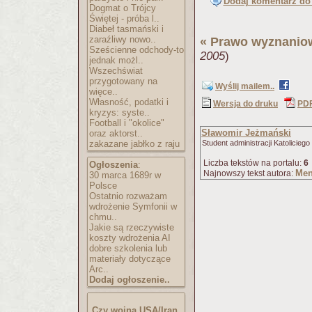
Dodaj komentarz do 
Dogmat o Trójcy
Świętej - próba l..
Diabeł tasmański i
zaraźliwy nowo..
«
Prawo wyznanio
Sześcienne odchody-to
2005
)
jednak możl..
Wszechświat
przygotowany na
Wyślij mailem..
więce..
Własność, podatki i
Wersja do druku
PD
kryzys: syste..
Football i "okolice"
Sławomir Jeżmański
oraz aktorst..
zakazane jabłko z raju
Student administracji Katolicieg
Liczba tekstów na portalu:
6
Ogłoszenia
:
Men
Najnowszy tekst autora:
30 marca 1689r w
Polsce
Ostatnio rozważam
wdrożenie Symfonii w
chmu..
Jakie są rzeczywiste
koszty wdrożenia AI
dobre szkolenia lub
materiały dotyczące
Arc..
Dodaj ogłoszenie..
Czy wojna USA/Iran