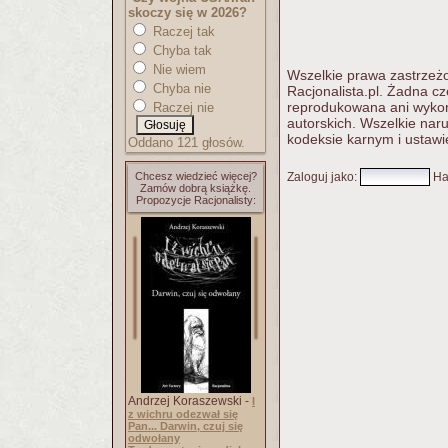
skoczy się w 2026?
Raczej tak
Chyba tak
Nie wiem
Wszelkie prawa zastrzeżo
Chyba nie
Racjonalista.pl. Żadna c
reprodukowana ani wykorz
Raczej nie
autorskich. Wszelkie nar
kodeksie karnym i ustawi
Oddano 121 głosów.
Chcesz wiedzieć więcej?
Zaloguj jako
:
Ha
Zamów dobrą książkę.
Propozycje Racjonalisty:
Andrzej Koraszewski -
I
z wichru odezwał się
Pan... Darwin, czuj się
odwołany