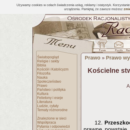
Używamy cookies w celach świadczenia usług, reklamy i statystyk. Korzystani
urządzeniu. Pamiętaj, że zawsze możesz
zmie
Prawo
Prawo wy
Światopogląd
»
Religie i sekty
Biblia
Kościelne st
Kościół i Katolicyzm
Filozofia
Nauka
Społeczeństwo
A
Prawo
Państwo i polityka
Kultura
Felietony i eseje
Literatura
Ludzie, cytaty
Tematy różnorodne
Znalezione w sieci
12.
Przeszko
Współpraca
Pytania i odpowiedzi
prawne powstaje 