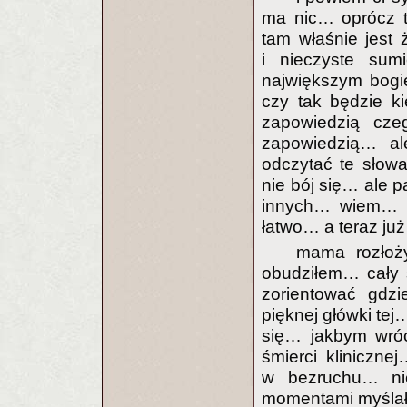
ma nic… oprócz t
tam właśnie jest
i nieczyste sum
największym bogi
czy tak będzie k
zapowiedzią cze
zapowiedzią… ale
odczytać te sło
nie bój się… ale p
innych… wiem… ni
łatwo… a teraz już
mama rozłoży
obudziłem… cały 
zorientować gdz
pięknej główki te
się… jakbym wróc
śmierci kliniczn
w bezruchu… ni
momentami myślał