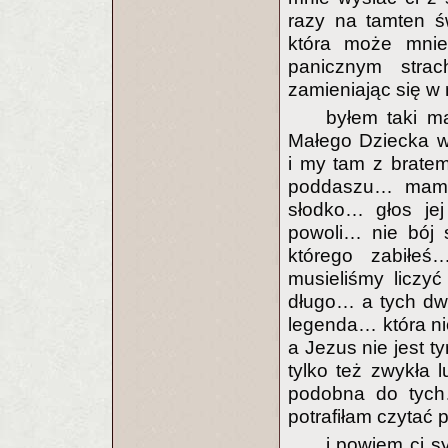
razy na tamten ś
która może mnie
panicznym stra
zamieniając się w 
byłem taki m
Małego Dziecka w 
i my tam z brate
poddaszu… mama 
słodko… głos je
powoli… nie bój
którego zabiłe
musieliśmy liczyć
długo… a tych dw
legenda… która ni
a Jezus nie jest t
tylko też zwykła
podobna do tych…
potrafiłam czytać p
i powiem ci 