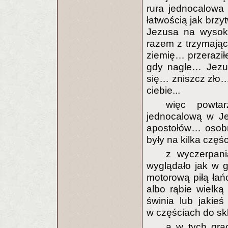
rura jednocalowa
łatwością jak brzy
Jezusa na wysoko
razem z trzymając
ziemię… przerazi
gdy nagle… Jezus
się… zniszcz zło… 
ciebie...
więc powta
jednocalową w Je
apostołów… osobno
były na kilka części
z wyczerpan
wyglądało jak w 
motorową piłą ła
albo rąbie wielką
świnia lub jakie
w częściach do sk
a w tych gra