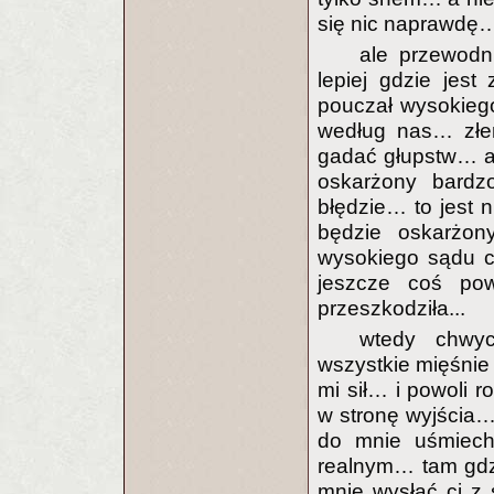
się nic naprawdę…
ale przewodn
lepiej gdzie jes
pouczał wysokieg
według nas… złe
gadać głupstw… a 
oskarżony bardz
błędzie… to jest 
będzie oskarżon
wysokiego sądu c
jeszcze coś po
przeszkodziła...
wtedy chwyc
wszystkie mięśnie
mi sił… i powoli r
w stronę wyjścia
do mnie uśmiecha
realnym… tam gdzi
mnie wysłać ci z 