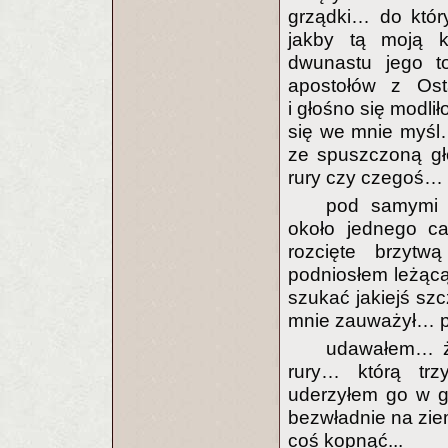
grządki… do któr
jakby tą moją k
dwunastu jego t
apostołów z Ost
i głośno się modl
się we mnie myśl
ze spuszczoną gł
rury czy czegoś… 
pod samymi 
około jednego c
rozcięte brzyt
podniosłem leżąc
szukać jakiejś szc
mnie zauważył… prz
udawałem… że
rury… którą tr
uderzyłem go w g
bezwładnie na zie
coś kopnąć...