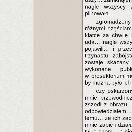
nagle wszyscy w
pilnowała...
zgromadzony 
różnymi częściam
klatce za chwilę
uda… nagle wszys
pojawili… i prz
trzynastu zabój
zostaje skazany 
wykonane publ
w prosektorium m
by można było ich 
czy oskarżon
mnie przewodnic
zszedł z obrazu…
odpowiedziałem… 
temu… że ich zabi
mnie zabić i dział
tylko snem… a nie