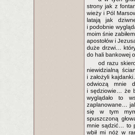
strony jak z font
wieży i Pól Marso
latają jak dziwn
i podobnie wygląda
moim śnie zabiłem 
apostołów i Jezus
duże drzwi… któr
do hali bankowej o
od razu skier
niewidzialną ści
i założyli kajdan
odwiozą mnie d
i sędziowie… że 
wyglądało to w
zaplanowane… jakb
się w tym mym
spuszczoną głow
mnie sądzić… to 
wbił mi nóż w ra