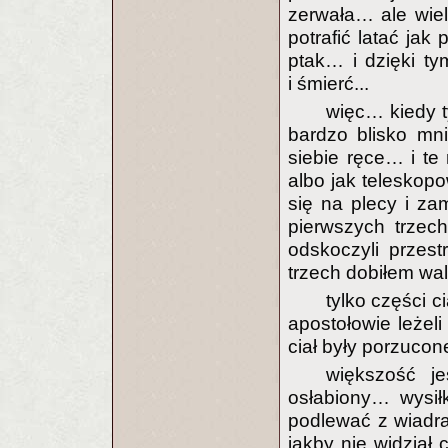
zerwała… ale wie
potrafić latać jak
ptak… i dzięki ty
i śmierć...
więc… kiedy t
bardzo blisko mn
siebie ręce… i te
albo jak telesko
się na plecy i z
pierwszych trzec
odskoczyli przes
trzech dobiłem wal
tylko części c
apostołowie leżeli
ciał były porzucone
większość j
osłabiony… wysił
podlewać z wiadr
jakby nie widział 