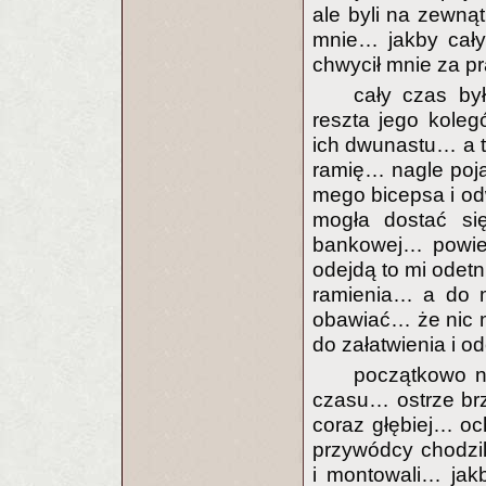
ale byli na zewną
mnie… jakby cały
chwycił mnie za pra
cały czas by
reszta jego koleg
ich dwunastu… a t
ramię… nagle poja
mego bicepsa i odw
mogła dostać się
bankowej… powied
odejdą to mi odetn
ramienia… a do m
obawiać… że nic mi
do załatwienia i od
początkowo n
czasu… ostrze br
coraz głębiej… o
przywódcy chodzil
i montowali… jakb