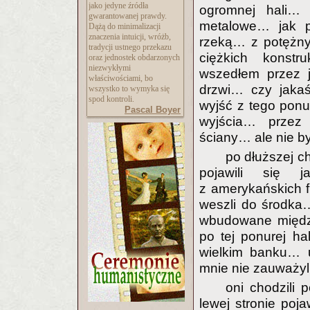
jako jedyne źródła
ogromnej hali… 
gwarantowanej prawdy.
metalowe… jak 
Dążą do minimalizacji
znaczenia intuicji, wróżb,
rzeką… z potężnym
tradycji ustnego przekazu
ciężkich konst
oraz jednostek obdarzonych
niezwykłymi
wszedłem przez 
właściwościami, bo
drzwi… czy jakaś
wszystko to wymyka się
spod kontroli.
wyjść z tego pon
Pascal Boyer
wyjścia… przez
ściany… ale nie by
po dłuższej c
pojawili się j
z amerykańskich 
weszli do środka…
wbudowane między 
po tej ponurej ha
wielkim banku… u
mnie nie zauważyli
oni chodzili 
lewej stronie poj