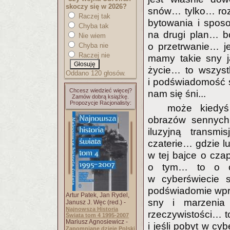
skoczy się w 2026?
snów… tylko… roz
Raczej tak
bytowania i spos
Chyba tak
na drugi plan… bo
Nie wiem
o przetrwanie… j
Chyba nie
Raczej nie
mamy takie sny j
życie… to wszyst
Oddano 120 głosów.
i podświadomość s
Chcesz wiedzieć więcej?
nam się śni...
Zamów dobrą książkę.
Propozycje Racjonalisty:
może kiedyś
obrazów sennych
iluzyjną transmi
czaterie… gdzie lu
w tej bajce o cz
o tym… to o cz
w cyberświecie 
podświadomie wpro
Artur Patek, Jan Rydel,
sny i marzenia
Janusz J. Węc (red.) -
Najnowsza Historia
rzeczywistości… t
Świata tom 4 1995-2007
Mariusz Agnosiewicz -
i jeśli pobyt w c
Zapomniane dzieje Polski