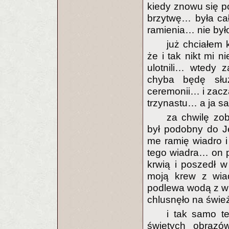
kiedy znowu się p
brzytwę… była ca
ramienia… nie było 
już chciałem
że i tak nikt mi 
ulotnili… wtedy
chyba będę służ
ceremonii… i zacz
trzynastu… a ja sa
za chwilę zo
był podobny do J
me ramię wiadro i
tego wiadra… on p
krwią i poszedł w
moją krew z wia
podlewa wodą z wi
chlusnęło na śwież
i tak samo t
świętych obrazów