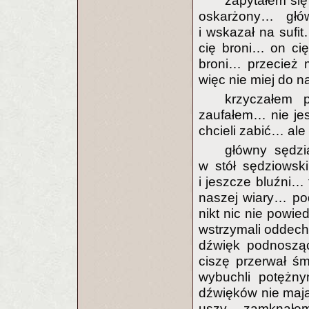
zapytałem si
oskarżony… głó
i wskazał na sufi
cię broni… on cię
broni… przecież 
więc nie miej do nas
krzyczałem 
zaufałem… nie je
chcieli zabić… ale t
główny sędzi
w stół sędziowsk
i jeszcze bluźni…
naszej wiary… po
nikt nic nie powi
wstrzymali oddech
dźwięk podnoszą
ciszę przerwał 
wybuchli potężny
dźwięków nie maj
uszy… zamknąłem 