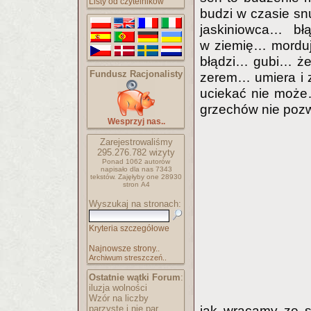
Listy od czytelników
budzi w czasie sn
jaskiniowca… b
w ziemię… mordu
błądzi… gubi… żen
Fundusz Racjonalisty
zerem… umiera i 
uciekać nie może
grzechów nie pozwa
Wesprzyj nas..
Zarejestrowaliśmy
295.276.782
wizyty
Ponad 1062 autorów
napisało
dla nas 7343
tekstów.
Zajęłyby one 28930
stron A4
Wyszukaj na stronach:
Kryteria szczegółowe
Najnowsze strony..
Archiwum streszczeń..
Ostatnie wątki Forum
:
iluzja wolności
Wzór na liczby
parzyste i nie par..
jak wracamy ze s