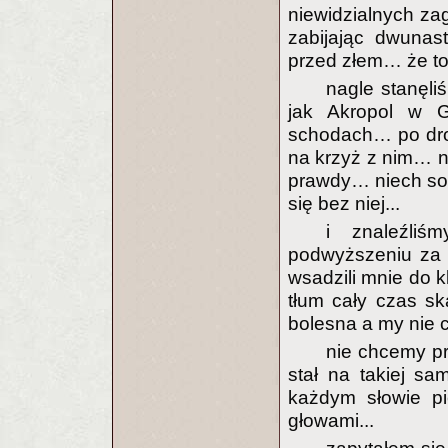
niewidzialnych za
zabijając dwunas
przed złem… że to b
nagle stanęl
jak Akropol w G
schodach… po dro
na krzyż z nim… 
prawdy… niech so
się bez niej...
i znaleźli
podwyższeniu za d
wsadzili mnie do 
tłum cały czas s
bolesna a my nie c
nie chcemy p
stał na takiej sa
każdym słowie pi
głowami...