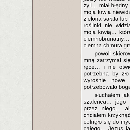
żyli… miał błędny
moją krwią niewid
zielona sałata lub
roślinki nie wid
moją krwią… która
ciemnobrunatny… t
ciemna chmura gr
powoli skiero
mną zatrzymał si
ręce… i nie otw
potrzebna by zło
wyrośnie nowe 
potrzebowało boga
słuchałem ja
szaleńca… jego 
przez niego… al
chciałem krzyknąć
cofnęło się do myc
całego… Jezus ja