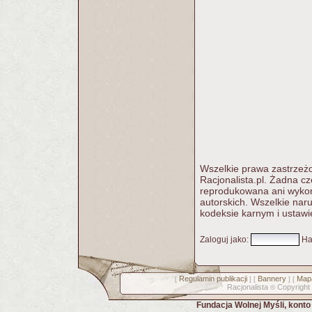
Wszelkie prawa zastrzeżo
Racjonalista.pl. Żadna c
reprodukowana ani wykorz
autorskich. Wszelkie nar
kodeksie karnym i ustawi
Zaloguj jako
:
Ha
Regulamin publikacji
Bannery
Mapa
[
] [
] [
Racjonalista
Copyright
©
Fundacja Wolnej Myśli, kont