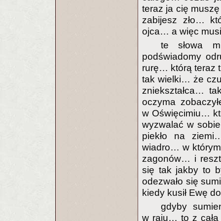
teraz ja cię muszę
zabijesz zło… kt
ojca… a więc musi
te słowa mn
podświadomy odru
rurę… którą teraz
tak wielki… że cz
zniekształca… ta
oczyma zobaczył
w Oświęcimiu… któ
wyzwalać w sobie 
piekło na ziemi
wiadro… w którym 
zagonów… i reszt
się tak jakby to 
odezwało się sumi
kiedy kusił Ewę do
gdyby sumie
w raju… to z cał