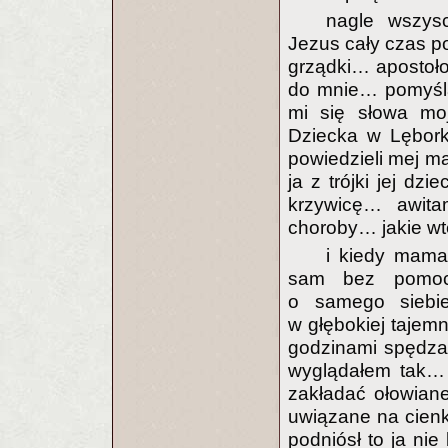
nagle wszysc
Jezus cały czas po
grządki… apostołow
do mnie… pomyśla
mi się słowa m
Dziecka w Lębork
powiedzieli mej 
ja z trójki jej dz
krzywicę… awita
choroby… jakie wte
i kiedy mama
sam bez pomocy
o samego siebi
w głębokiej tajem
godzinami spędza
wyglądałem tak… ż
zakładać ołowiane
uwiązane na cienk
podniósł to ja nie