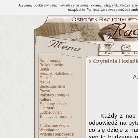
Używamy cookies w celach świadczenia usług, reklamy i statystyk. Korzystani
urządzeniu. Pamiętaj, że zawsze możesz
zmie
«
Czytelnia i książk
Światopogląd
Religie i sekty
Biblia
Kościół i Katolicyzm
Au
Filozofia
Nauka
Społeczeństwo
Prawo
Państwo i polityka
Kultura
Felietony i eseje
Literatura
Ludzie, cytaty
Każdy z nas c
Tematy różnorodne
odpowiedź na pyt
Znalezione w sieci
co się dzieje z 
Współpraca
Pytania i odpowiedzi
sen to budzenie m