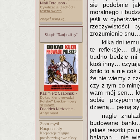
Niall Ferguson -
się podobnie j
Cywilizacja. Zachód i
moralnego i budzą
reszta świata
jeśli w cyberświe
Znajdź książkę..
rzeczywistości 
zrozumienie snu… 
Sklepik "Racjonalisty"
kilka dni tem
te refleksje… dł
trudno będzie mi
ktoś inny… czytaj
śniło to a nie co
że nie wiemy z c
czy z tym co min
wam mój sen… któ
Kazimierz Czapiński -
Dokąd kler prowadzi
sobie przypomn
Polskę? Laickie mowy
sejmowe
dziwną… pełną sym
Friedrich Nietzsche -
Antychryst
nagle znala
budowane banki…
Złota myśl
Racjonalisty:
jakieś resztki po
Korporacje religijne
bałagan… nie wi
przedstawiają swe teksty