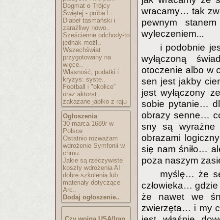
Dogmat o Trójcy
wracamy… tak zwana
Świętej - próba l..
Diabeł tasmański i
pewnym stanem 
zaraźliwy nowo..
wyleczeniem...
Sześcienne odchody-to
jednak możl..
i podobnie j
Wszechświat
przygotowany na
wyłączoną świa
więce..
otoczenie albo w
Własność, podatki i
kryzys: syste..
sen jest jakby cie
Football i "okolice"
jest wyłączony z
oraz aktorst..
zakazane jabłko z raju
sobie pytanie… d
obrazy senne… co
Ogłoszenia
:
30 marca 1689r w
sny są wyraźne 
Polsce
obrazami logiczn
Ostatnio rozważam
wdrożenie Symfonii w
się nam śniło… ale
chmu..
poza naszym zasię
Jakie są rzeczywiste
koszty wdrożenia AI
myślę… że se
dobre szkolenia lub
materiały dotyczące
człowieka… gdzie 
Arc..
że nawet we śni
Dodaj ogłoszenie..
zwierzęta… i my 
jest właśnie dow
Czy wojna USA/Iran