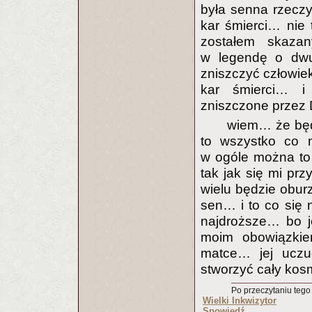
była senna rzecz
kar śmierci… nie 
zostałem skaza
w legendę o dwun
zniszczyć człowiek
kar śmierci… i 
zniszczone przez 
wiem… że będ
to wszystko co 
w ogóle można to
tak jak się mi pr
wielu będzie obu
sen… i to co się 
najdroższe… bo j
moim obowiązki
matce… jej uczuc
stworzyć cały kosm
Po przeczytaniu tego t
Wielki Inkwizytor
Spowiedź